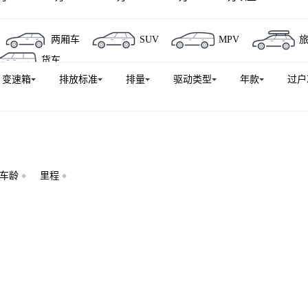
两厢车
SUV
MPV
货车
变速箱
排放标准
排量
驱动类型
年款
过户
车龄
里程