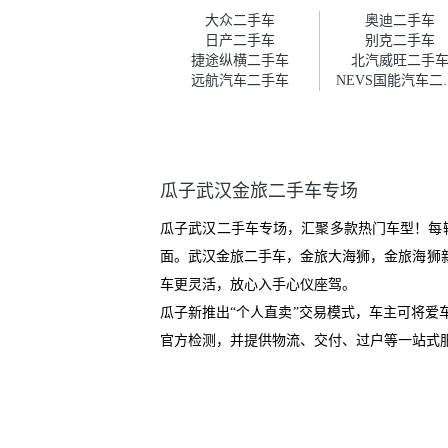
车。去之前我提前跟交接人员说
大众二手车
奥迪二手车
好，到了之后要当着我的面再做
日产二手车
别克二手车
一次复检，你们也安排了师傅，
捷途纵横二手车
北汽威旺二手
服务可以，速度很快。体验下来
远航汽车二手车
NEV
自营车的感觉是要比个人车好一
点。个人车主观性比较强，价格
超出卖家的心理预期后，他可能
直接就下架不卖了。而自营车你
们有最大的让步权利，还会再跟
瓜子武汉金旅二手车专场
我协商，主动权在平台手里。”
瓜子武汉二手车专场，汇聚多款热门车型！每
面。武汉金旅二手车，金旅大海狮，金旅海狮
车更灵活，放心入手心仪座驾。
瓜子新推出“个人直卖”交易模式，车主可将
官方检测，并提供物流、交付、过户等一站式