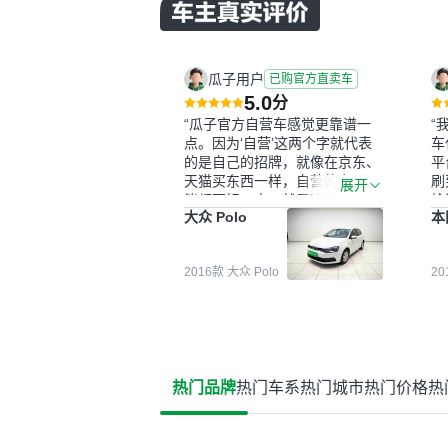
瓜子用户
已购官方直卖车
5.0
分
“瓜子官方自营车感觉更靠谱一
“
点。因为‘自营’这两个字就代表
车
的是自己的招牌，就像在京东、
平
天猫买东西一样，自营的东西可
刷
展开
能都要好一点。就是这种刻板印
检
大众 Polo
本
象吧。一开始买二手车的时候，
外
我确实有担心过事故车、泡水车
买
这些问题。瓜子的检测报告其实
户
2016款 大众 Polo
2
并不能完全打消顾虑，因为我也
格
听说过一些报告造假或者没检测
子
出来的情况。我拿到你们的信息
常
之后，自己又在线上去做了一些
多
报告查询（用了其他平台），同
买
时也找了朋友帮忙线下看车。结
钱
热门品牌
热门车系
热门城市
热门价格
热
果跟你们的报告是符合的，所以
价
这次车况没问题。购车流程挺快
测
的，我第一天看车，第二天你们
就约我到店，我第三天去提的