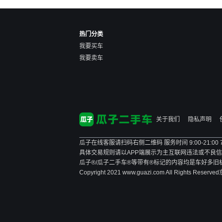
热门分类
我要买车
我要卖车
关于我们
隐私声明
瓜子在线客服请扫码右侧二维码 服务时间 9:00-21:00
具体交易规则请以APP端展示为主
互联网违法或不良信息举报
瓜子®/瓜子二手车®等带有®标记的内容均是车好多
Copyright 2021 www.guazi.com All Rights Reserved