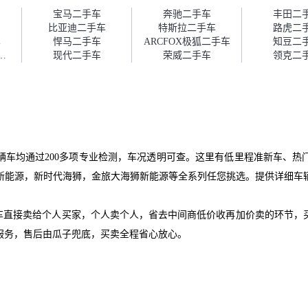
障。”
宝马二手车
奔驰二手车
丰田二
比亚迪二手车
特斯拉二手车
路虎二
车
悍马二手车
ARCFOX极狐二手车
知豆二
S国能汽车二手车
现代二手车
荣威二手车
领克二
辆车均通过200多项专业检测，车况透明可查。这里有低里程准新车、热
新能源，新时代海狮，金旅大海狮新能源等全系列任您挑选。提供详细车
爱车直接卖给个人买家，个人卖个人，省去中间商低价收再加价卖的环节，
服务，售后由瓜子兜底，买卖全程省心放心。