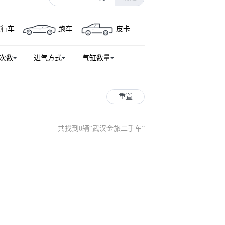
旅行车
跑车
皮卡
次数
进气方式
气缸数量
重置
共找到0辆
“
武汉金旅二手车
”