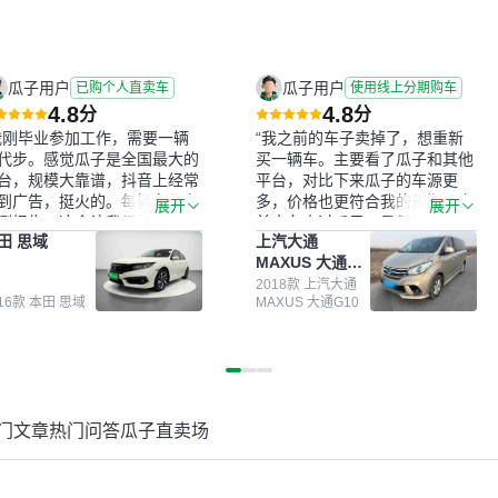
瓜子用户
瓜子用户
已购个人直卖车
使用线上分期购车
4.8
4.8
分
分
我刚毕业参加工作，需要一辆
“我之前的车子卖掉了，想重新
代步。感觉瓜子是全国最大的
买一辆车。主要看了瓜子和其他
台，规模大靠谱，抖音上经常
平台，对比下来瓜子的车源更
到广告，挺火的。每辆车都有
多，价格也更符合我的预期。之
展开
展开
测报告，这个让我很放心。去
前卖车来过瓜子，虽然价格没谈
田 思域
上汽大通
面买车全凭卖家一张嘴，不敢
成，但APP一直留着。瓜子毕竟
MAXUS 大通
。我买了本田思域，白色，过
是大平台，整体印象还好。我最
G10
次数少，公里数符合，虽然价
终买了一台上汽大通，18年的
2018款 上汽大通
016款 本田 思域
MAXUS 大通G10
比我心理预期略高一点，但瓜
车，公里数9万多，符合我的要
这么大的平台，车价贵点也正
求，颜色也是我喜欢的浅色。瓜
，毕竟有保障。其他平台上很
子能做线上分期，这一点很便
车没有第三方检测报告，不敢
捷，其他平台的分期需要到当地
。瓜子有检测有售后，多花点
办理，线上办不了，这是瓜子最
买个放心。从个人手里买车，
核心的额外价值。虽然我砍过一
门文章
热门问答
瓜子直卖场
格比车商那便宜，车况也有检
次价没成功，但不会影响对瓜子
报告，很透明。”
的信任。能接受瓜子比线下贵
1000-2000元，因为瓜子有质
保，车子出小毛病维修更有保