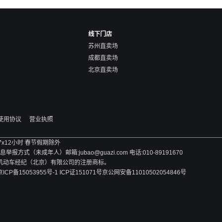
线下门店
苏州直卖场
成都直卖场
北京直卖场
使用协议
营业执照
 7x12小时 春节假期除外
方式（未成年人）邮箱:jubao@guazi.com 电话:010-89191670
旧机动车经纪（北京）有限公司的注册商标。
京ICP备15053955号-1 ICP证151071号
京公网安备11010502054846号