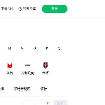
下载APP
我要卖车
登录
M
N
O
P
Q
江铃
吉利几何
金杯
极越
骏驰
钧天
海狮
领特新能源
领特
万
确定
-