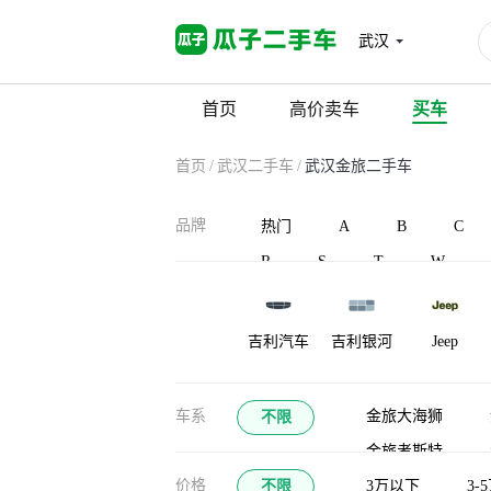
武汉
首页
高价卖车
买车
首页
/
武汉二手车
/
武汉金旅二手车
品牌
热门
A
B
C
R
S
T
W
吉利汽车
吉利银河
Jeep
江淮瑞风
捷途山海
江铃集团新
车系
金旅大海狮
不限
能源
金旅考斯特
九龙
江南汽车
江铃晶马汽
价格
不限
3万以下
3-
车