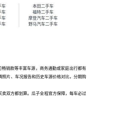
帮我谈价。自营车我讲过价，最
手车
本田二手车
后是通过花一块钱买优惠券的方
手车
福特二手车
式，便宜了800块钱成交。”
手车
摩登汽车二手车
手车
野马汽车二手车
门畅销款等丰富车源，商务通勤或家庭出行都有
辆照片、车况报告和历史车源价格对比，分期购
买卖双方都划算。瓜子全程官方保障，每车必过