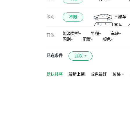
级别
三厢车
不限
客车
能源类型
里程
车龄
其他
国别
配置
颜色
已选条件
武汉
默认排序
最新上架
成色最好
价格