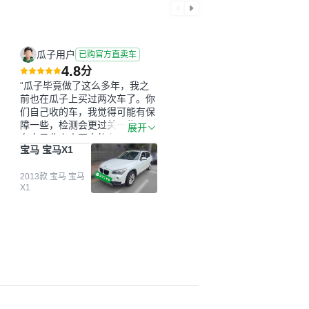
瓜子用户
已购官方直卖车
4.8
分
“瓜子毕竟做了这么多年，我之
前也在瓜子上买过两次车了。你
们自己收的车，我觉得可能有保
障一些，检测会更过关一些。平
展开
台自己收上来再卖的车，应该更
宝马 宝马X1
可靠。我买的是宝马X1，主要看
中它的价格和公里数比较合适。
另外，瓜子承诺无火烧、无事
2013款 宝马 宝马
X1
故、无泡水、无调表，在平台自
营上面买应该更有保障。二手车
肯定需要一个售后保障，这样更
安全、更放心，不像新车车况那
么好，剐蹭风险还是挺大的。售
后保障在我买车决策中的比重能
占到百分之七八十。个人车源的
话，需要我自己联系卖家，我试
着联系过但没人回我；而自营车
我点了议价，就有销售加我微信