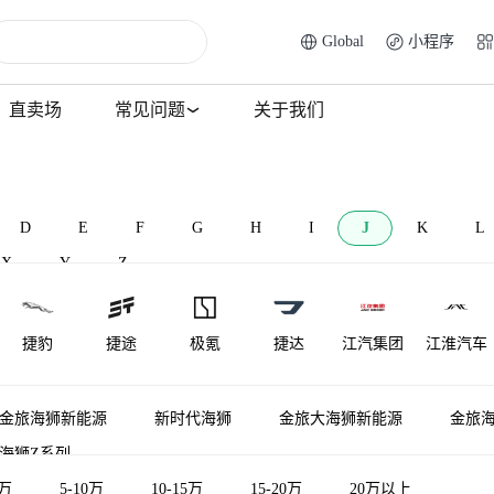
Global
小程序
直卖场
常见问题
关于我们
D
E
F
G
H
I
J
K
L
X
Y
Z
捷豹
捷途
极氪
捷达
江汽集团
江淮汽车
江淮钇为
捷尼赛思
金龙
君马汽车
捷途纵横
极石
金旅海狮新能源
新时代海狮
金旅大海狮新能源
金旅
海狮Z系列
金琥新能源
金旅
金冠汽车
5万
5-10万
10-15万
15-20万
20万以上