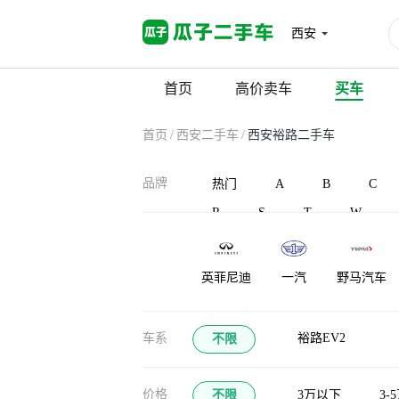
西安
首页
高价卖车
买车
首页
/
西安二手车
/
西安裕路二手车
品牌
热门
A
B
C
R
S
T
W
英菲尼迪
一汽
野马汽车
御捷
宇通客车
云度
车系
裕路EV2
不限
价格
不限
3万以下
3-