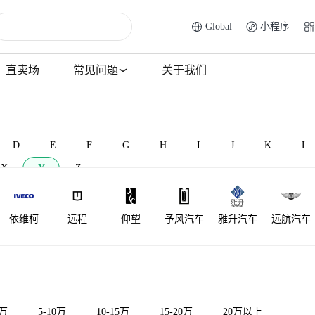
Global
小程序
直卖场
常见问题
关于我们
D
E
F
G
H
I
J
K
L
X
Y
Z
依维柯
远程
仰望
予风汽车
雅升汽车
远航汽车
裕路
银隆新能源
一汽凌河
5万
5-10万
10-15万
15-20万
20万以上