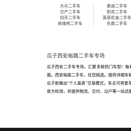
车。去之前我提前跟交接人员说
大众二手车
奥迪二手车
好，到了之后要当着我的面再做
日产二手车
别克二手车
一次复检，你们也安排了师傅，
钧天二手车
英菲尼迪二手
服务可以，速度很快。体验下来
依维柯二手车
东南二手车
自营车的感觉是要比个人车好一
点。个人车主观性比较强，价格
超出卖家的心理预期后，他可能
直接就下架不卖了。而自营车你
们有最大的让步权利，还会再跟
瓜子西安裕路二手车专场
我协商，主动权在平台手里。”
瓜子西安二手车专场，汇聚多款热门车型！每
面。西安裕路二手车，任您挑选。提供详细车
瓜子新推出“个人直卖”交易模式，车主可将
官方检测，并提供物流、交付、过户等一站式