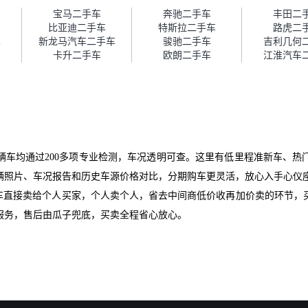
障。”
宝马二手车
奔驰二手车
丰田二
比亚迪二手车
特斯拉二手车
路虎二
车
新龙马汽车二手车
骏驰二手车
吉利几何
卡升二手车
欧朗二手车
江淮汽车
辆车均通过200多项专业检测，车况透明可查。这里有低里程准新车、热
辆照片、车况报告和历史车源价格对比，分期购车更灵活，放心入手心仪
爱车直接卖给个人买家，个人卖个人，省去中间商低价收再加价卖的环节，
服务，售后由瓜子兜底，买卖全程省心放心。