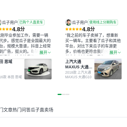
瓜子用户
瓜子用户
已购个人直卖车
使用线上分期购车
4.8
4.8
分
分
我刚毕业参加工作，需要一辆
“我之前的车子卖掉了，想重新
代步。感觉瓜子是全国最大的
买一辆车。主要看了瓜子和其他
台，规模大靠谱，抖音上经常
平台，对比下来瓜子的车源更
到广告，挺火的。每辆车都有
多，价格也更符合我的预期。之
展开
展开
测报告，这个让我很放心。去
前卖车来过瓜子，虽然价格没谈
田 思域
上汽大通
面买车全凭卖家一张嘴，不敢
成，但APP一直留着。瓜子毕竟
MAXUS 大通
。我买了本田思域，白色，过
是大平台，整体印象还好。我最
G10
次数少，公里数符合，虽然价
终买了一台上汽大通，18年的
2018款 上汽大通
016款 本田 思域
MAXUS 大通G10
比我心理预期略高一点，但瓜
车，公里数9万多，符合我的要
这么大的平台，车价贵点也正
求，颜色也是我喜欢的浅色。瓜
，毕竟有保障。其他平台上很
子能做线上分期，这一点很便
车没有第三方检测报告，不敢
捷，其他平台的分期需要到当地
。瓜子有检测有售后，多花点
办理，线上办不了，这是瓜子最
买个放心。从个人手里买车，
核心的额外价值。虽然我砍过一
门文章
热门问答
瓜子直卖场
格比车商那便宜，车况也有检
次价没成功，但不会影响对瓜子
报告，很透明。”
的信任。能接受瓜子比线下贵
1000-2000元，因为瓜子有质
保，车子出小毛病维修更有保