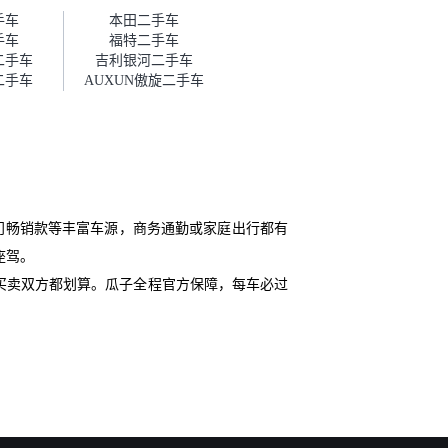
帮我谈价。自营车我讲过价，最
手车
本田二手车
后是通过花一块钱买优惠券的方
手车
福特二手车
式，便宜了800块钱成交。”
二手车
吉利银河二手车
二手车
AUXUN傲旋二手车
门畅销款等丰富车源，商务通勤或家庭出行都有
座驾。
买卖双方都划算。瓜子全程官方保障，每车必过