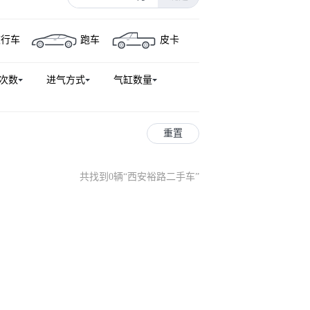
旅行车
跑车
皮卡
次数
进气方式
气缸数量
重置
共找到0辆
“
西安裕路二手车
”