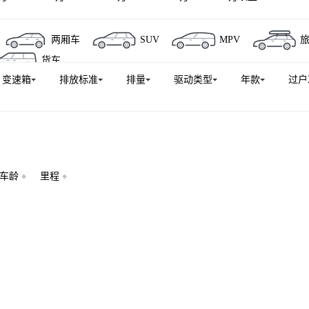
两厢车
SUV
MPV
货车
变速箱
排放标准
排量
驱动类型
年款
过户
车龄
里程