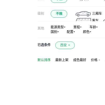
级别
三厢车
不限
客车
能源类型
里程
车龄
其他
国别
配置
颜色
已选条件
西安
默认排序
最新上架
成色最好
价格