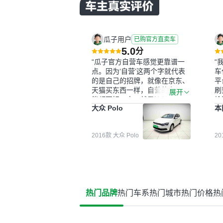
瓜子用户
已购官方直卖车
5.0
分
“瓜子官方自营车感觉更靠谱一
“
点。因为‘自营’这两个字就代表
车
的是自己的招牌，就像在京东、
平
天猫买东西一样，自营的东西可
刷
展开
能都要好一点。就是这种刻板印
检
大众 Polo
本
象吧。一开始买二手车的时候，
外
我确实有担心过事故车、泡水车
买
这些问题。瓜子的检测报告其实
户
2016款 大众 Polo
2
并不能完全打消顾虑，因为我也
格
听说过一些报告造假或者没检测
子
出来的情况。我拿到你们的信息
常
之后，自己又在线上去做了一些
多
报告查询（用了其他平台），同
买
时也找了朋友帮忙线下看车。结
钱
热门品牌
热门车系
热门城市
热门价格
热
果跟你们的报告是符合的，所以
价
这次车况没问题。购车流程挺快
测
的，我第一天看车，第二天你们
就约我到店，我第三天去提的