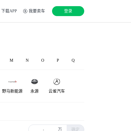
下载APP
我要卖车
登录
M
N
O
P
Q
野马新能源
永源
云雀汽车
万
确定
-