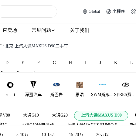
Global
小程序
直卖场
常见问题
关于我们
车
/
北京 上汽大通MAXUS D90二手车
D
E
F
G
H
I
J
K
L
X
Y
Z
smart
深蓝汽车
斯巴鲁
思皓
SWM斯威汽
SERES赛力
车
斯
萨博
世爵
双环
陕汽通家
赛麟
SHELBY
途V80
大通G10
大通G20
上汽大通MAXUS D90
拿V1
大通G50插电混动
上汽大通MAXUS EUNIQ 5
新
5万
际
大拿V1L
5-10万
10-15万
大家9
大通T60
15-20万
20万以上
大通G70
大通E