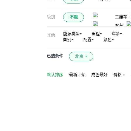
大通T70
上
级别
三厢车
不限
新途EV80
客车
上汽大通MAXUS 
能源类型
里程
车龄
其他
星际R
新途E
国别
配置
颜色
上汽大通MAXUS E
星际X新能源
已选条件
北京
默认排序
最新上架
成色最好
价格