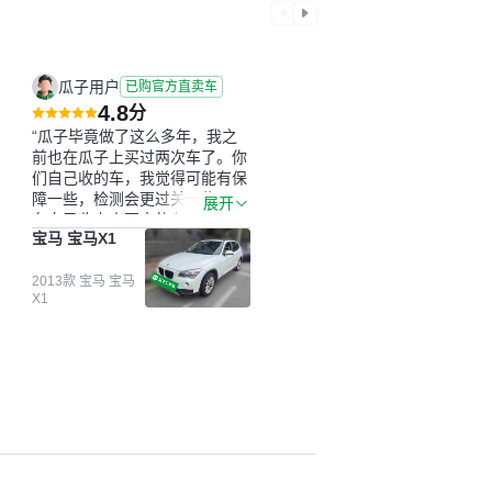
瓜子用户
已购官方直卖车
4.8
分
“瓜子毕竟做了这么多年，我之
前也在瓜子上买过两次车了。你
们自己收的车，我觉得可能有保
障一些，检测会更过关一些。平
展开
台自己收上来再卖的车，应该更
宝马 宝马X1
可靠。我买的是宝马X1，主要看
中它的价格和公里数比较合适。
另外，瓜子承诺无火烧、无事
2013款 宝马 宝马
X1
故、无泡水、无调表，在平台自
营上面买应该更有保障。二手车
肯定需要一个售后保障，这样更
安全、更放心，不像新车车况那
么好，剐蹭风险还是挺大的。售
后保障在我买车决策中的比重能
占到百分之七八十。个人车源的
话，需要我自己联系卖家，我试
着联系过但没人回我；而自营车
我点了议价，就有销售加我微信