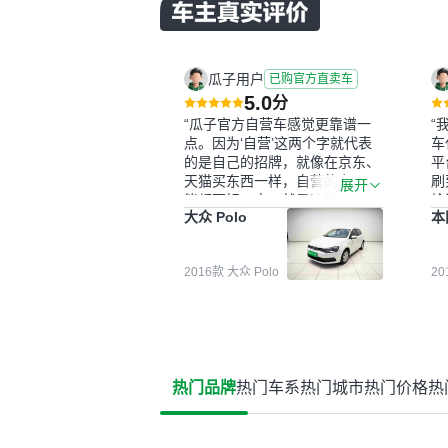
瓜子用户
已购官方直卖车
5.0
分
“瓜子官方自营车感觉更靠谱一
“
点。因为‘自营’这两个字就代表
车
的是自己的招牌，就像在京东、
平
天猫买东西一样，自营的东西可
刷
展开
能都要好一点。就是这种刻板印
检
大众 Polo
本
象吧。一开始买二手车的时候，
外
我确实有担心过事故车、泡水车
买
这些问题。瓜子的检测报告其实
户
2016款 大众 Polo
2
并不能完全打消顾虑，因为我也
格
听说过一些报告造假或者没检测
子
出来的情况。我拿到你们的信息
常
之后，自己又在线上去做了一些
多
报告查询（用了其他平台），同
买
时也找了朋友帮忙线下看车。结
钱
热门品牌
热门车系
热门城市
热门价格
热
果跟你们的报告是符合的，所以
价
这次车况没问题。购车流程挺快
测
的，我第一天看车，第二天你们
就约我到店，我第三天去提的