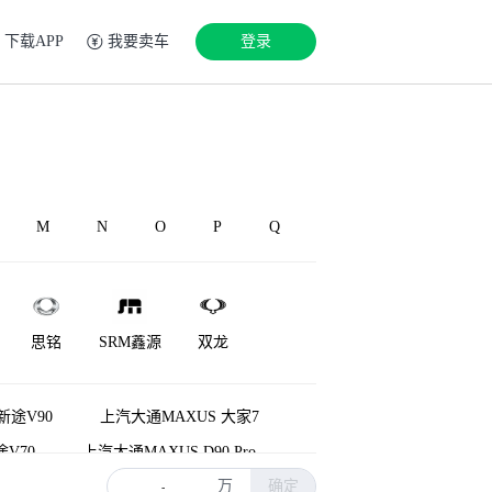
下载APP
我要卖车
登录
M
N
O
P
Q
思铭
SRM鑫源
双龙
神州
速达
新途V90
上汽大通MAXUS 大家7
途V70
上汽大通MAXUS D90 Pro
万
确定
V30
上汽大通MAXUS EUNIQ 6
-