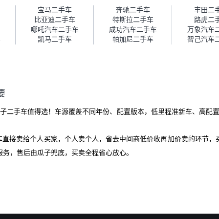
障。”
宝马二手车
奔驰二手车
丰田二
比亚迪二手车
特斯拉二手车
路虎二
哪吒汽车二手车
成功汽车二手车
万象汽车
车
凯马二手车
帕加尼二手车
智己汽车
要
车？瓜子二手车值得选！车源覆盖不同年份、配置版本，低里程准新车、高配置
爱车直接卖给个人买家，个人卖个人，省去中间商低价收再加价卖的环节，
服务，售后由瓜子兜底，买卖全程省心放心。