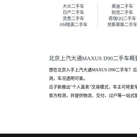
车。去之前我提前跟交接人员说
大众二手车
奥迪二手车
好，到了之后要当着我的面再做
日产二手车
别克二手车
一次复检，你们也安排了师傅，
灵悉二手车
奇瑞QQ二手车
服务可以，速度很快。体验下来
AM晓奥二手车
劳斯莱斯二手
自营车的感觉是要比个人车好一
点。个人车主观性比较强，价格
超出卖家的心理预期后，他可能
直接就下架不卖了。而自营车你
们有最大的让步权利，还会再跟
北京上汽大通MAXUS D90二手车概
我协商，主动权在平台手里。”
想在北京入手上汽大通MAXUS D90二手
测，车况透明可查。
瓜子新推出“个人直卖”交易模式，车主可将
官方检测，并提供物流、交付、过户等一站式