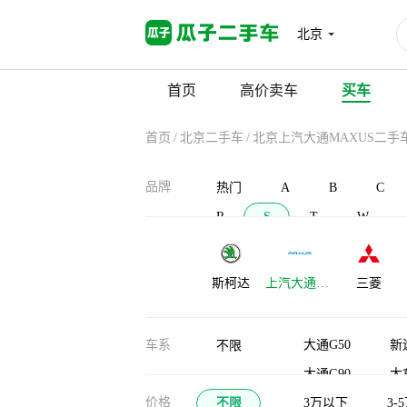
北京
首页
高价卖车
买车
首页
/
北京二手车
/
北京上汽大通MAXUS二手
品牌
热门
A
B
C
R
S
T
W
斯柯达
上汽大通
三菱
MAXUS
示界
SONGSAN
申龙汽车
车系
大通G50
新
不限
MOTORS
大通G90
大
价格
不限
大通D60
3万以下
3-
星