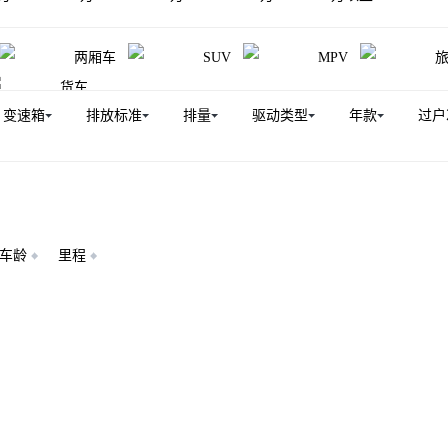
汽大通MAXUS V100房车
大通T90
上汽大通MAXUS EG10
两厢车
SUV
MPV
星际X
大拿M1
大家6
伊思坦纳
星际EV
上汽
货车
大家MIFA氢
上汽大通MAXUS V70新途
上汽大通MAXUS H
变速箱
排放标准
排量
驱动类型
年款
过户
V70
新途EV90
上汽大通MAXUS T70新能源
上汽大通M
UNIQ 7
上汽大通MAXUS T90新能源
上汽大通MAXUS V9
车龄
里程