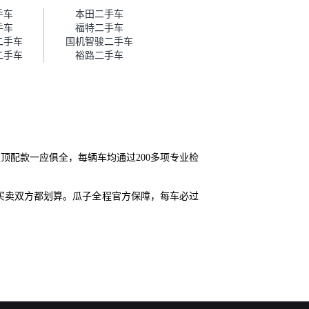
帮我谈价。自营车我讲过价，最
手车
本田二手车
后是通过花一块钱买优惠券的方
手车
福特二手车
式，便宜了800块钱成交。”
二手车
国机智骏二手车
二手车
裕路二手车
顶配款一应俱全，每辆车均通过200多项专业检
买卖双方都划算。瓜子全程官方保障，每车必过