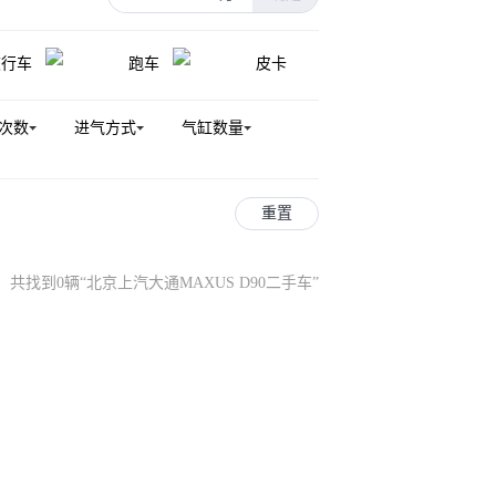
领地
星际L
大家5
旅行车
跑车
皮卡
大通MAXUS RG10
90房车
上汽大通MAXUS G20房车
次数
进气方式
气缸数量
AXUS T90房车
0房车
上汽大通MAXUS V80房车
重置
共找到0辆
“
北京上汽大通MAXUS D90二手车
”