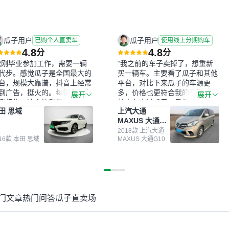
瓜子用户
瓜子用户
已购个人直卖车
使用线上分期购车
4.8
4.8
分
分
我刚毕业参加工作，需要一辆
“我之前的车子卖掉了，想重新
代步。感觉瓜子是全国最大的
买一辆车。主要看了瓜子和其他
台，规模大靠谱，抖音上经常
平台，对比下来瓜子的车源更
到广告，挺火的。每辆车都有
多，价格也更符合我的预期。之
展开
展开
测报告，这个让我很放心。去
前卖车来过瓜子，虽然价格没谈
田 思域
上汽大通
面买车全凭卖家一张嘴，不敢
成，但APP一直留着。瓜子毕竟
MAXUS 大通
。我买了本田思域，白色，过
是大平台，整体印象还好。我最
G10
次数少，公里数符合，虽然价
终买了一台上汽大通，18年的
2018款 上汽大通
016款 本田 思域
MAXUS 大通G10
比我心理预期略高一点，但瓜
车，公里数9万多，符合我的要
这么大的平台，车价贵点也正
求，颜色也是我喜欢的浅色。瓜
，毕竟有保障。其他平台上很
子能做线上分期，这一点很便
车没有第三方检测报告，不敢
捷，其他平台的分期需要到当地
。瓜子有检测有售后，多花点
办理，线上办不了，这是瓜子最
买个放心。从个人手里买车，
核心的额外价值。虽然我砍过一
门文章
热门问答
瓜子直卖场
格比车商那便宜，车况也有检
次价没成功，但不会影响对瓜子
报告，很透明。”
的信任。能接受瓜子比线下贵
1000-2000元，因为瓜子有质
保，车子出小毛病维修更有保