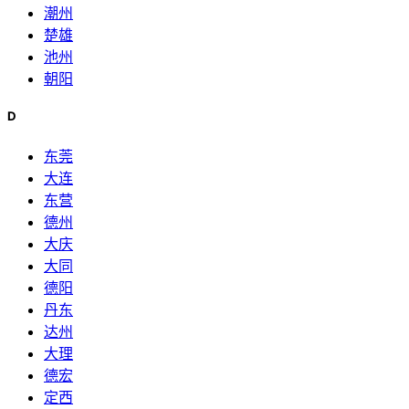
潮州
楚雄
池州
朝阳
D
东莞
大连
东营
德州
大庆
大同
德阳
丹东
达州
大理
德宏
定西