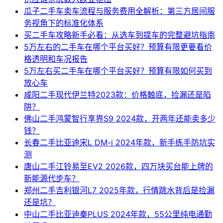
瓜子二手车卖车流程与服务费用全解析：第三方居间服
务视角下的标准化体系
买二手车攻略新手必看：从选车到提车的完整避坑指南
5万左右的二手车在哪个平台买好？预算有限更要看价
格透明和车况报告
5万左右买二手车在哪个平台买好？预算有限如何买到
放心车
咸阳二手现代伊兰特2023款：价格触底，捡漏还是陷
阱？
佛山二手鸿蒙智行享界S9 2024款，开两年还能卖多少
钱？
长春二手比亚迪宋L DM-i 2024年款，新手练手防坑实
测
唐山二手江铃易至EV2 2026款，四万块买台能上牌的
新能源代步车？
郑州二手吉利银河L7 2025年款，行情跳水背后是捡漏
还是坑？
中山二手比亚迪秦PLUS 2024年款，55公里纯电通勤