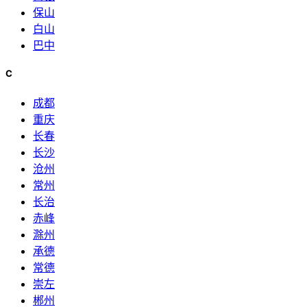
保山
白山
巴中
C
成都
重庆
长春
长沙
沧州
常州
长治
赤峰
滁州
承德
常德
崇左
郴州