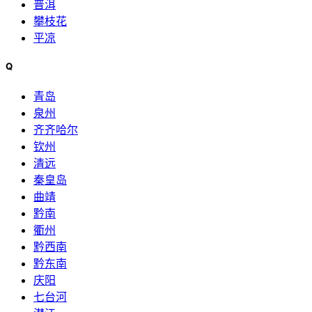
普洱
攀枝花
平凉
Q
青岛
泉州
齐齐哈尔
钦州
清远
秦皇岛
曲靖
黔南
衢州
黔西南
黔东南
庆阳
七台河