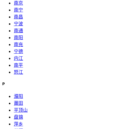
南京
南宁
南昌
宁波
南通
南阳
南充
宁德
内江
南平
怒江
P
濮阳
莆田
平顶山
盘锦
萍乡