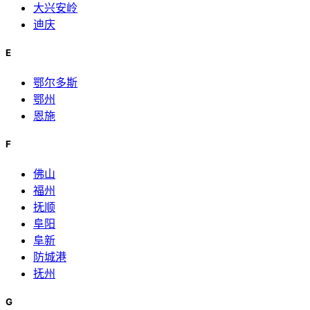
大兴安岭
迪庆
E
鄂尔多斯
鄂州
恩施
F
佛山
福州
抚顺
阜阳
阜新
防城港
抚州
G