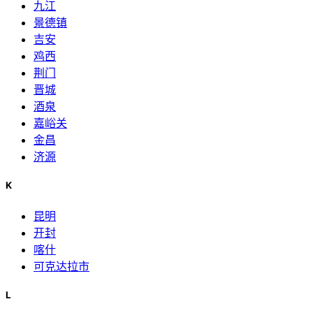
九江
景德镇
吉安
鸡西
荆门
晋城
酒泉
嘉峪关
金昌
济源
K
昆明
开封
喀什
可克达拉市
L