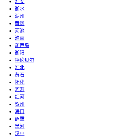
淮安
衡水
湖州
黄冈
河池
淮南
葫芦岛
衡阳
呼伦贝尔
淮北
黄石
怀化
河源
红河
贺州
海口
鹤壁
黑河
汉中