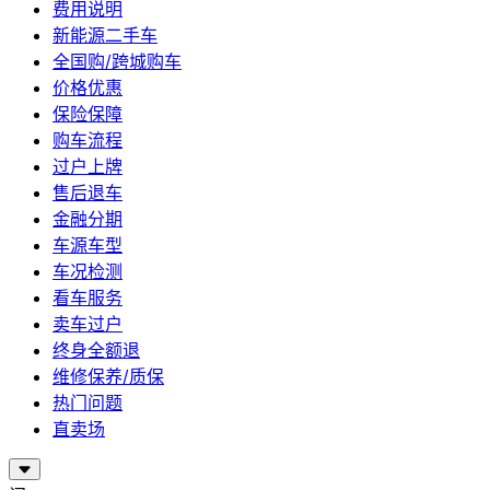
费用说明
新能源二手车
全国购/跨城购车
价格优惠
保险保障
购车流程
过户上牌
售后退车
金融分期
车源车型
车况检测
看车服务
卖车过户
终身全额退
维修保养/质保
热门问题
直卖场