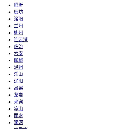
临沂
廊坊
洛阳
兰州
柳州
连云港
临汾
六安
聊城
泸州
乐山
辽阳
吕梁
龙岩
来宾
凉山
丽水
漯河