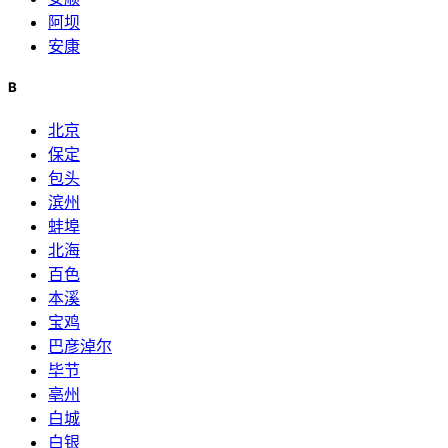
阿坝
安康
B
北京
保定
包头
滨州
蚌埠
北海
百色
本溪
宝鸡
巴彦淖尔
毕节
亳州
白城
白银