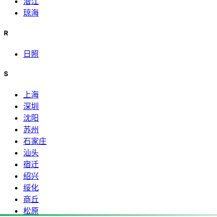
潜江
琼海
R
日照
S
上海
深圳
沈阳
苏州
石家庄
汕头
宿迁
绍兴
绥化
商丘
松原