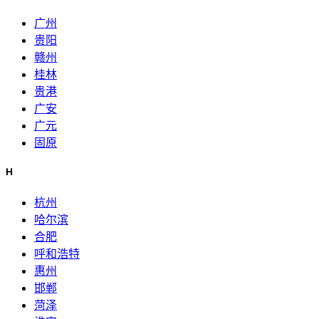
广州
贵阳
赣州
桂林
贵港
广安
广元
固原
H
杭州
哈尔滨
合肥
呼和浩特
惠州
邯郸
菏泽