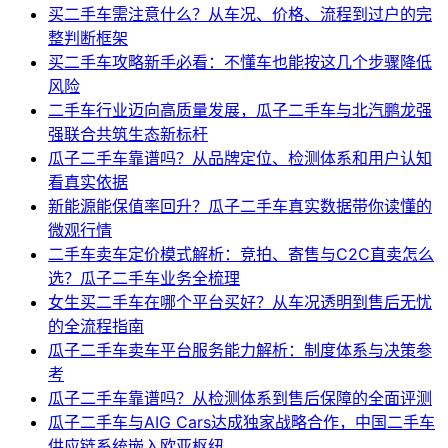
买二手车需注意什么？从车况、价格、流程到过户的完
整判断框架
买二手车攻略新手必看：不懂车也能按这几个步骤降低
风险
二手车行业迈向高质量发展，瓜子二手车与北汽鹏龙强
强联合共筑生态新标杆
瓜子二手车靠谱吗？从品牌定位、检测体系和用户认知
看真实依据
新能源能保值率回升？瓜子二手车真实数据带你读懂的
微观行情
二手车卖车定价模式解析：竞拍、寄售与C2C直卖怎么
选？瓜子二手车业务全梳理
女生买二手车在哪个平台买好？从车况透明到售后无忧
的全流程指南
瓜子二手车卖车平台服务能力解析：制度体系与决策参
考
瓜子二手车靠谱吗？从检测体系到售后保障的全面评测
瓜子二手车与AIG Cars达成独家战略合作，中国二手车
供应链系统嵌入欧亚枢纽