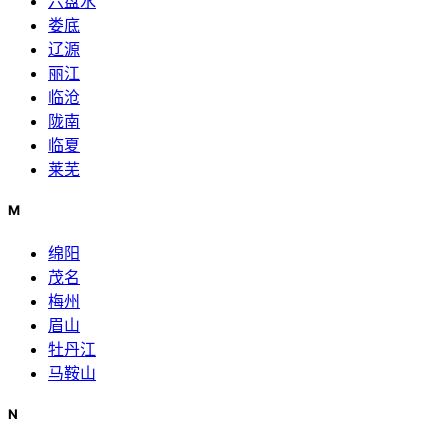
六盘水
娄底
辽源
丽江
临沧
陇南
临夏
莱芜
M
绵阳
茂名
梅州
眉山
牡丹江
马鞍山
N