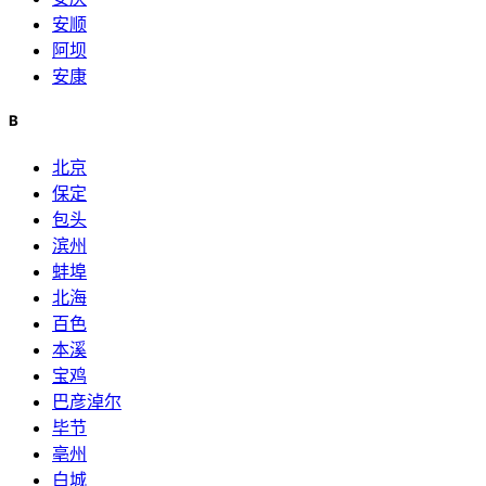
安顺
阿坝
安康
B
北京
保定
包头
滨州
蚌埠
北海
百色
本溪
宝鸡
巴彦淖尔
毕节
亳州
白城