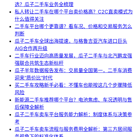
选？瓜子二手车业务全梳理
私人转让二手车在哪个平台卖价格高？C2C直卖模式为
什么值得关注
二手车平台哪个更靠谱？看车况、价格和交易服务怎么
判断
瓜子二手车全球出海提速，与格鲁吉亚汽车进口巨头
AIG合作再升级
二手车行业迈向高质量发展，瓜子二手车与北汽鹏龙强
强联合共筑生态新标杆
瓜子半年数据报告发布：交易量全国第一，二手车消费
迎来"质价比"时代
买二手车攻略新手必看：不懂车也能按这几个步骤降低
风险
新能源二手车推荐哪个平台？电池焦虑、车况透明与售
后保障全解析
瓜子二手车卖车平台服务能力解析：制度体系与决策参
考
瓜子二手车卖车流程与服务费用全解析：第三方居间服
务视角下的标准化体系