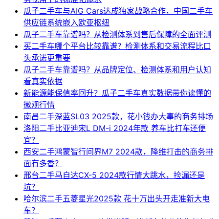
瓜子二手车与AIG Cars达成独家战略合作，中国二手车
供应链系统嵌入欧亚枢纽
瓜子二手车靠谱吗？从检测体系到售后保障的全面评测
买二手车哪个平台比较靠谱？检测体系和交易流程比口
头承诺更重要
瓜子二手车靠谱吗？从品牌定位、检测体系和用户认知
看真实依据
新能源能保值率回升？瓜子二手车真实数据带你读懂的
微观行情
南昌二手深蓝SL03 2025款，花小钱办大事的商务排场
洛阳二手比亚迪宋L DM-i 2024年款 养车比打车还便
宜？
西安二手鸿蒙智行问界M7 2024款，降维打击的商务排
面有多香？
邢台二手马自达CX-5 2024款行情大跳水，捡漏还是
坑？
哈尔滨二手五菱星光2025款 花十万出头开走准新大电
车？