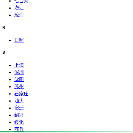
七台河
潜江
琼海
R
日照
S
上海
深圳
沈阳
苏州
石家庄
汕头
宿迁
绍兴
绥化
商丘