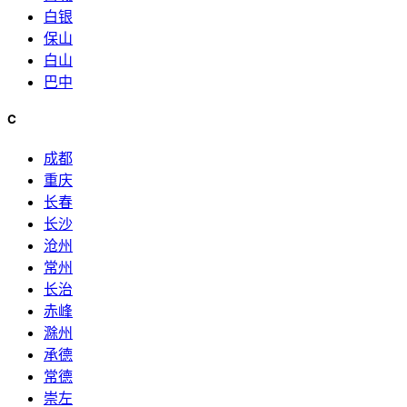
白银
保山
白山
巴中
C
成都
重庆
长春
长沙
沧州
常州
长治
赤峰
滁州
承德
常德
崇左