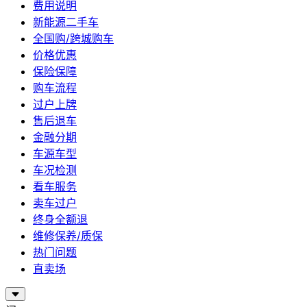
费用说明
新能源二手车
全国购/跨城购车
价格优惠
保险保障
购车流程
过户上牌
售后退车
金融分期
车源车型
车况检测
看车服务
卖车过户
终身全额退
维修保养/质保
热门问题
直卖场