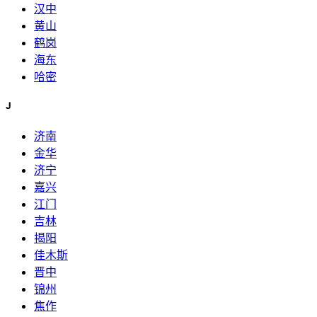
汉中
黄山
鹤岗
海东
哈密
J
济南
金华
济宁
嘉兴
江门
吉林
揭阳
佳木斯
晋中
锦州
焦作