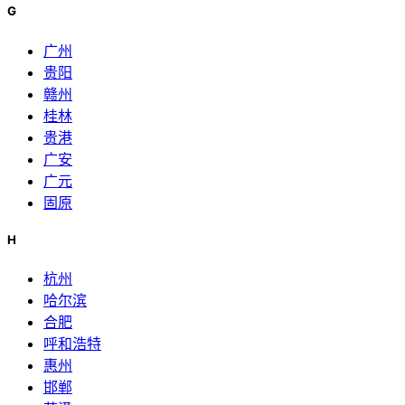
G
广州
贵阳
赣州
桂林
贵港
广安
广元
固原
H
杭州
哈尔滨
合肥
呼和浩特
惠州
邯郸