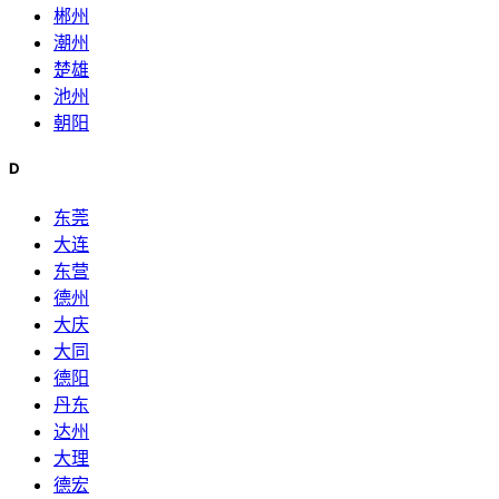
郴州
潮州
楚雄
池州
朝阳
D
东莞
大连
东营
德州
大庆
大同
德阳
丹东
达州
大理
德宏