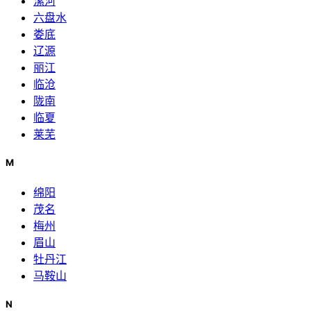
漯河
六盘水
娄底
辽源
丽江
临沧
陇南
临夏
莱芜
M
绵阳
茂名
梅州
眉山
牡丹江
马鞍山
N