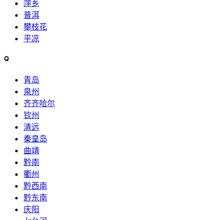
萍乡
普洱
攀枝花
平凉
Q
青岛
泉州
齐齐哈尔
钦州
清远
秦皇岛
曲靖
黔南
衢州
黔西南
黔东南
庆阳