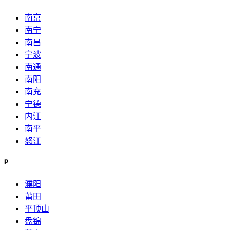
南京
南宁
南昌
宁波
南通
南阳
南充
宁德
内江
南平
怒江
P
濮阳
莆田
平顶山
盘锦