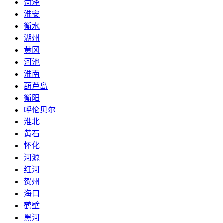
菏泽
淮安
衡水
湖州
黄冈
河池
淮南
葫芦岛
衡阳
呼伦贝尔
淮北
黄石
怀化
河源
红河
贺州
海口
鹤壁
黑河