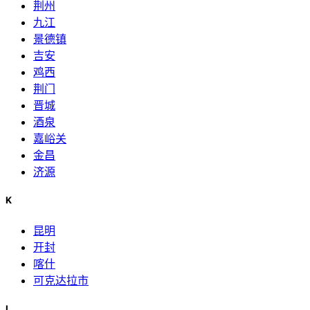
荆州
九江
景德镇
吉安
鸡西
荆门
晋城
酒泉
嘉峪关
金昌
济源
K
昆明
开封
喀什
可克达拉市
L