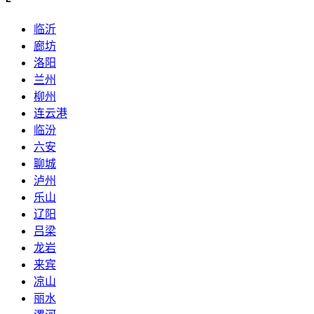
临沂
廊坊
洛阳
兰州
柳州
连云港
临汾
六安
聊城
泸州
乐山
辽阳
吕梁
龙岩
来宾
凉山
丽水