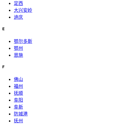
定西
大兴安岭
迪庆
E
鄂尔多斯
鄂州
恩施
F
佛山
福州
抚顺
阜阳
阜新
防城港
抚州