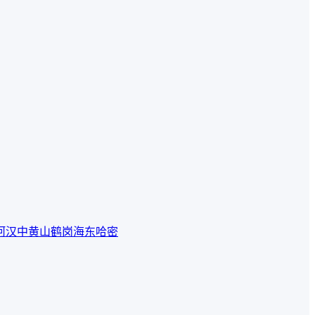
河
汉中
黄山
鹤岗
海东
哈密