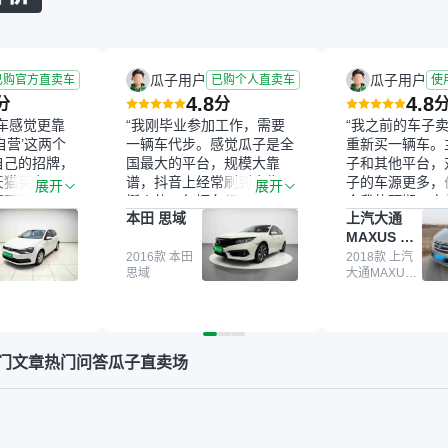
瓜子用户
瓜子用户
已购官方直卖车
已购个人直卖车
使
4.8
4.8
分
分
车感觉更靠
“我刚毕业参加工作，需要
“我之前的车子
自营’这两个
一辆车代步。感觉瓜子是全
重新买一辆车。
自己的招牌，
国最大的平台，规模大靠
子和其他平台，
天猫买东西一
谱，抖音上经常刷到广告，
子的车源更多，
展开
展开
西可能都要好
挺火的。每辆车都有检测报
合我的预期。之
本田 思域
上汽大通
种刻板印象
告，这个让我很放心。去外
瓜子，虽然价格
MAXUS 大
二手车的时
面买车全凭卖家一张嘴，不
APP一直留着
通G10
担心过事故
敢买。我买了本田思域，白
2016款 本田
大平台，整体印
2018款 上汽
思域
大通MAXUS
些问题。瓜子
色，过户次数少，公里数符
最终买了一台上
大通G10
实并不能完全
合，虽然价格比我心理预期
年的车，公里数
为我也听说过
略高一点，但瓜子这么大的
合我的要求，颜
或者没检测出
平台，车价贵点也正常，毕
欢的浅色。瓜子
拿到你们的信
竟有保障。其他平台上很多
期，这一点很便
门文章
热门问答
瓜子直卖场
又在线上去做
车没有第三方检测报告，不
台的分期需要到
询（用了其他
敢买。瓜子有检测有售后，
线上办不了，这
也找了朋友帮
多花点钱买个放心。从个人
心的额外价值。
结果跟你们的
手里买车，价格比车商那便
一次价没成功，