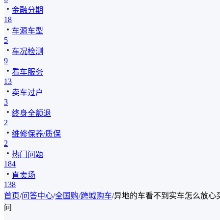
金融分期
18
车源车型
5
车况检测
9
看车服务
13
卖车过户
3
终身全额退
2
维修保养/质保
2
热门问题
184
直卖场
138
首页
/
问答中心
/
全国购/跨城购车
/
异地的车看不到实车怎么放心
问