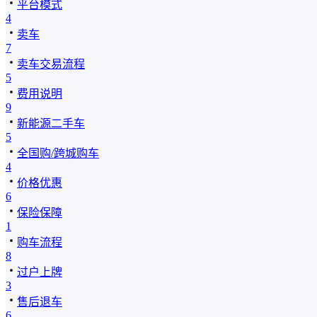
平台模式
4
卖车
7
卖车交易流程
5
费用说明
9
新能源二手车
5
全国购/跨城购车
4
价格优惠
6
保险保障
1
购车流程
8
过户上牌
3
售后退车
6