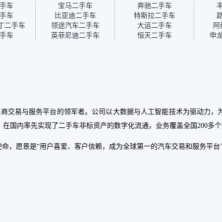
，所以这次车
宜，车况也有检测报告，很
对瓜子的信任。
手车
宝马二手车
奔驰二手车
车流程挺快
透明。”
比线下贵1000-
手车
比亚迪二手车
特斯拉二手车
看车，第二天
为瓜子有质保，
丁二手车
领途汽车二手车
大运二手车
阿
店，我第三天
病维修更有保障
手车
英菲尼迪二手车
恒天二手车
申
之前我提前跟
，到了之后要
做一次复检，
师傅，服务可
。体验下来自
要比个人车好
主观性比较
卖家的心理预
车电商交易与服务平台的领军者。公司以大数据与人工智能技术为驱动力
直接就下架不
车你们有最大
在国内率先实现了二手车非标资产的数字化流通，业务覆盖全国200多
还会再跟我协
台手里。”
使命，愿景是“用户喜爱、客户信赖，成为全球第一的汽车交易和服务平台