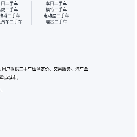
能接受瓜子
十。个人车源的话，需要我
丰田二手车
本田二手车
2000元，因
自己联系卖家，我试着联系
路虎二手车
福特二手车
车子出小毛
过但没人回我；而自营车我
维塔二手车
电动屋二手车
。”
点了议价，就有销售加我微
龙汽车二手车
理念二手车
信帮我谈价。自营车我讲过
价，最后是通过花一块钱买
优惠券的方式，便宜了800
块钱成交。”
，为用户提供二手车检测定价、交易服务、汽车金
个重点城市。
”。