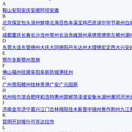
A
鞍山
安阳
安庆
安顺
阿坝
安康
B
北京
保定
包头
滨州
蚌埠
北海
百色
本溪
宝鸡
巴彦淖尔
毕节
亳州
白
C
成都
重庆
长春
长沙
沧州
常州
长治
赤峰
滁州
承德
常德
崇左
郴州
潮
D
东莞
大连
东营
德州
大庆
大同
德阳
丹东
达州
大理
德宏
定西
大兴安
E
鄂尔多斯
鄂州
恩施
F
佛山
福州
抚顺
阜阳
阜新
防城港
抚州
G
广州
贵阳
赣州
桂林
贵港
广安
广元
固原
H
杭州
哈尔滨
合肥
呼和浩特
惠州
邯郸
菏泽
淮安
衡水
湖州
黄冈
河池
J
济南
金华
济宁
嘉兴
江门
吉林
揭阳
佳木斯
晋中
锦州
焦作
荆州
九江
K
昆明
开封
喀什
可克达拉市
L