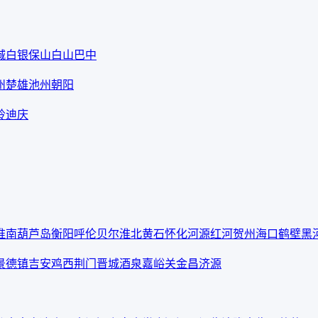
城
白银
保山
白山
巴中
州
楚雄
池州
朝阳
岭
迪庆
淮南
葫芦岛
衡阳
呼伦贝尔
淮北
黄石
怀化
河源
红河
贺州
海口
鹤壁
黑
景德镇
吉安
鸡西
荆门
晋城
酒泉
嘉峪关
金昌
济源