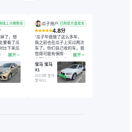
瓜子用户
用线上分期购车
已购官方直卖车
4.8
分
分
卖掉了，想
“瓜子毕竟做了这么多年，
主要看了瓜
我之前也在瓜子上买过两次
对比下来瓜
车了。你们自己收的车，我
价格也更符
觉得可能有保障一些，检测
展开
展开
前卖车来过
会更过关一些。平台自己收
宝马 宝马
没谈成，但
上来再卖的车，应该更可
X1
。瓜子毕竟是
靠。我买的是宝马X1，主要
象还好。我
看中它的价格和公里数比较
2013款 宝马
宝马X1
汽大通，18
合适。另外，瓜子承诺无火
9万多，符
烧、无事故、无泡水、无调
色也是我喜
表，在平台自营上面买应该
能做线上分
更有保障。二手车肯定需要
捷，其他平
一个售后保障，这样更安
当地办理，
全、更放心，不像新车车况
是瓜子最核
那么好，剐蹭风险还是挺大
虽然我砍过
的。售后保障在我买车决策
但不会影响
中的比重能占到百分之七八