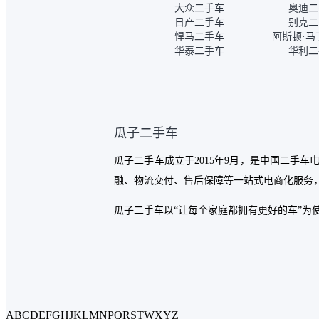
报告是符合的
大众二手车
奥迪二
况没问题。购
日产二手车
别克二
的，我第一天
悍马二手车
阿斯顿·马
你们就约我到
华泰二手车
华利二
去提的车。去
交接人员说好
当着我的面再
你们也安排了
以，速度很快
营车的感觉是
瓜子二手车
一点。个人车
强，价格超出
瓜子二手车成立于2015年9月，是中国二手
期后，他可能
卖了。而自营
融、物流交付、售后保障等一站式电商化服务，
的让步权利，
商，主动权在平
瓜子二手车以“让每个家庭都拥有更好的车”为
A
B
C
D
E
F
G
H
J
K
L
M
N
P
Q
R
S
T
W
X
Y
Z