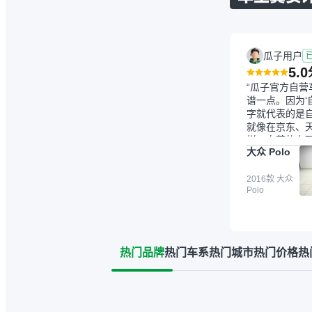
瓜子用户
5.0
“瓜子官方自营
谱一点。因为‘
字就代表的是
就像在京东、
样，自营的东
大众 Polo
一点。就是这
吧。一开始买
候，我确实有
2016款 大众
Polo
车、泡水车这
的检测报告其
打消顾虑，因
一些报告造假
来的情况。我
热门品牌
热门车系
热门城市
热门价格
热
息之后，自己
了一些报告查
平台），同时
忙线下看车。