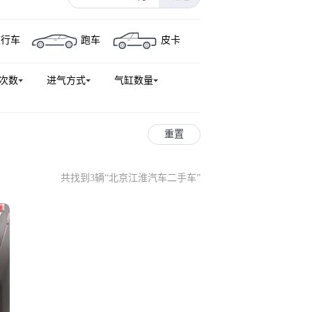
旅行车
跑车
皮卡
次数
进气方式
气缸数量
重置
共找到3辆
“
北京江淮汽车二手车
”