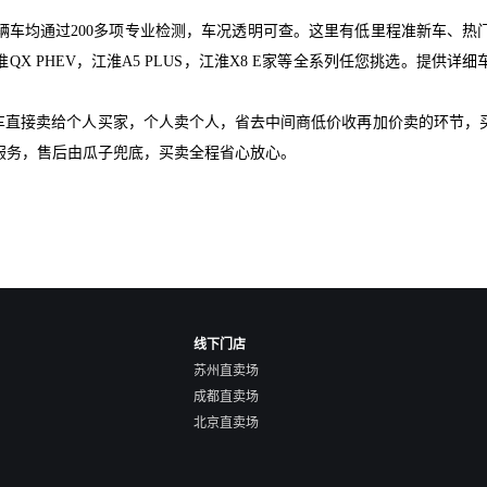
辆车均通过200多项专业检测，车况透明可查。这里有低里程准新车、热
淮QX PHEV，江淮A5 PLUS，江淮X8 E家等全系列任您挑选。提
爱车直接卖给个人买家，个人卖个人，省去中间商低价收再加价卖的环节，
服务，售后由瓜子兜底，买卖全程省心放心。
线下门店
苏州直卖场
成都直卖场
北京直卖场