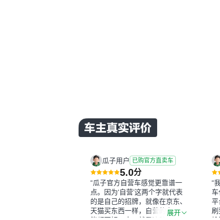
瓜子用户
已购官方直卖车
5.0
分
“瓜子官方自营车感觉更靠谱一
“
点。因为‘自营’这两个字就代表
车
的是自己的招牌，就像在京东、
平
天猫买东西一样，自营的东西可
刷
展开