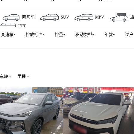
两厢车
SUV
MPV
货车
变速箱
排放标准
排量
驱动类型
年款
过户
车龄
里程