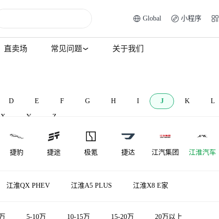
Global
小程序
直卖场
常见问题
关于我们
D
E
F
G
H
I
J
K
L
X
Y
Z
捷豹
捷途
极氪
捷达
江汽集团
江淮汽车
江淮钇为
捷尼赛思
金龙
君马汽车
捷途纵横
极石
江淮QX PHEV
江淮A5 PLUS
江淮X8 E家
金琥新能源
金旅
金冠汽车
5万
5-10万
10-15万
15-20万
20万以上