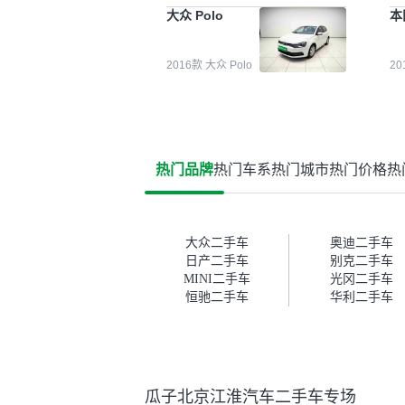
能都要好一点。就是这种刻板印
检
大众 Polo
本
象吧。一开始买二手车的时候，
外
我确实有担心过事故车、泡水车
买
这些问题。瓜子的检测报告其实
户
2016款 大众 Polo
2
并不能完全打消顾虑，因为我也
格
听说过一些报告造假或者没检测
子
出来的情况。我拿到你们的信息
常
之后，自己又在线上去做了一些
多
报告查询（用了其他平台），同
买
时也找了朋友帮忙线下看车。结
钱
热门品牌
热门车系
热门城市
热门价格
热
果跟你们的报告是符合的，所以
价
这次车况没问题。购车流程挺快
测
的，我第一天看车，第二天你们
就约我到店，我第三天去提的
车。去之前我提前跟交接人员说
大众二手车
奥迪二手车
好，到了之后要当着我的面再做
日产二手车
别克二手车
一次复检，你们也安排了师傅，
MINI二手车
光冈二手车
服务可以，速度很快。体验下来
恒驰二手车
华利二手车
自营车的感觉是要比个人车好一
点。个人车主观性比较强，价格
超出卖家的心理预期后，他可能
直接就下架不卖了。而自营车你
们有最大的让步权利，还会再跟
瓜子北京江淮汽车二手车专场
我协商，主动权在平台手里。”