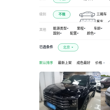
级别
三厢车
不限
客车
能源类型
里程
车龄
其他
国别
配置
颜色
已选条件
北京
默认排序
最新上架
成色最好
价格