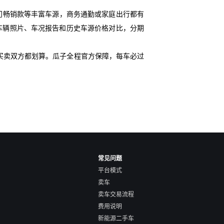
门畅销款等丰富车源，商务通勤或家庭出行都有
供详细车辆照片、车况报告和历史车源价格对比，分期
买卖双方都划算。瓜子全程官方保障，每车必过
常见问题
平台模式
卖车
卖车交易流程
费用说明
新能源二手车