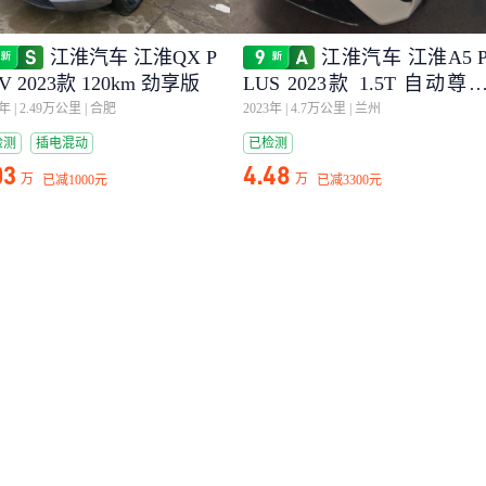
江淮汽车 江淮QX P
江淮汽车 江淮A5 
V 2023款 120km 劲享版
LUS 2023款 1.5T 自动尊
型
3年
|
2.49万公里
|
合肥
2023年
|
4.7万公里
|
兰州
检测
插电混动
已检测
03
4.48
万
万
已减
1000元
已减
3300元