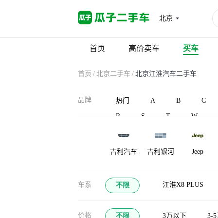
北京
首页
高价卖车
买车
首页
/
北京二手车
/
北京江淮汽车二手车
品牌
热门
A
B
C
R
S
T
W
吉利汽车
吉利银河
Jeep
江淮瑞风
捷途山海
江铃集团新
车系
江淮X8 PLUS
不限
能源
九龙
江南汽车
江铃晶马汽
价格
不限
3万以下
3-
车