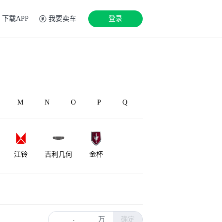
下载APP
我要卖车
登录
M
N
O
P
Q
江铃
吉利几何
金杯
极越
骏驰
钧天
万
确定
-