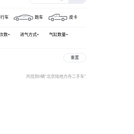
旅行车
跑车
皮卡
次数
进气方式
气缸数量
重置
共找到0辆
“
北京陆地方舟二手车
”