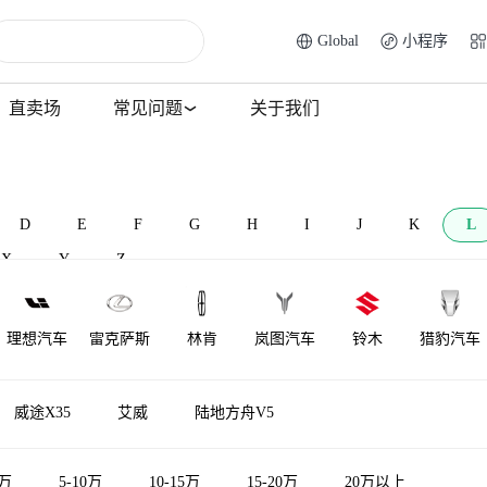
Global
小程序
直卖场
常见问题
关于我们
D
E
F
G
H
I
J
K
L
X
Y
Z
理想汽车
雷克萨斯
林肯
岚图汽车
铃木
猎豹汽车
莲花跑车
菱势汽车
理念
莲花汽车
力帆汽车
雷达汽车
威途X35
艾威
陆地方舟V5
LOCAL
陆地方舟
LITE
领途汽车
雷丁
5万
5-10万
10-15万
15-20万
20万以上
MOTORS