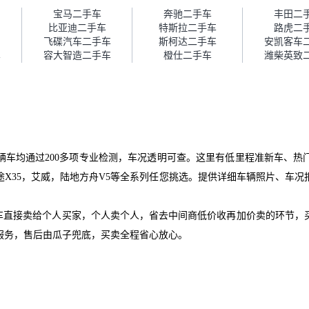
障。”
宝马二手车
奔驰二手车
丰田二
比亚迪二手车
特斯拉二手车
路虎二
飞碟汽车二手车
斯柯达二手车
安凯客车
车
容大智造二手车
橙仕二手车
潍柴英致
辆车均通过200多项专业检测，车况透明可查。这里有低里程准新车、热
X35，艾威，陆地方舟V5等全系列任您挑选。提供详细车辆照片、车
爱车直接卖给个人买家，个人卖个人，省去中间商低价收再加价卖的环节，
服务，售后由瓜子兜底，买卖全程省心放心。