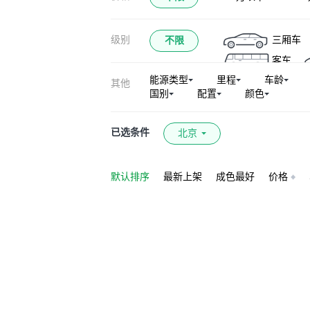
级别
三厢车
不限
客车
能源类型
里程
车龄
其他
国别
配置
颜色
已选条件
北京
默认排序
最新上架
成色最好
价格