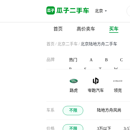
北京
首页
高价卖车
买车
首页
/
北京二手车
/
北京陆地方舟二手车
品牌
热门
A
B
C
R
S
T
W
路虎
零跑汽车
领克
凌宝汽车
蓝电
灵悉
车系
陆地方舟风尚
不限
龙程汽车
珑致
劳斯莱斯
价格
不限
3万以下
3-