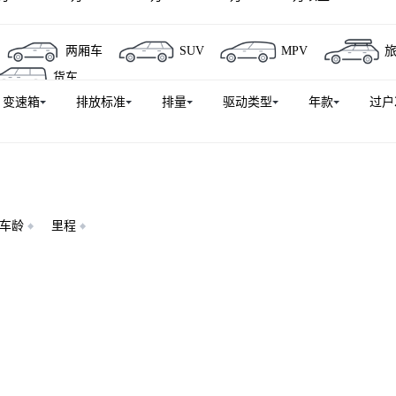
两厢车
SUV
MPV
货车
变速箱
排放标准
排量
驱动类型
年款
过户
车龄
里程