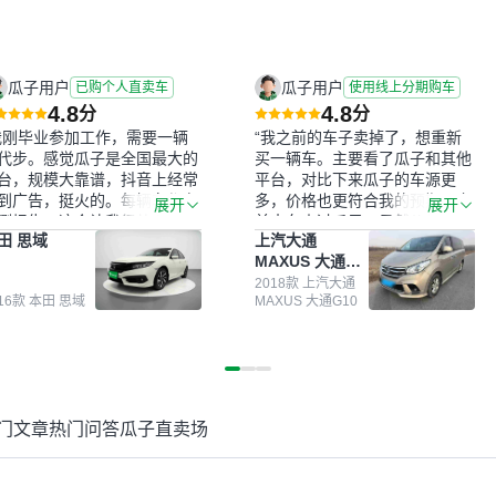
瓜子用户
瓜子用户
已购个人直卖车
使用线上分期购车
4.8
4.8
分
分
我刚毕业参加工作，需要一辆
“我之前的车子卖掉了，想重新
代步。感觉瓜子是全国最大的
买一辆车。主要看了瓜子和其他
台，规模大靠谱，抖音上经常
平台，对比下来瓜子的车源更
到广告，挺火的。每辆车都有
多，价格也更符合我的预期。之
展开
展开
测报告，这个让我很放心。去
前卖车来过瓜子，虽然价格没谈
田 思域
上汽大通
面买车全凭卖家一张嘴，不敢
成，但APP一直留着。瓜子毕竟
MAXUS 大通
。我买了本田思域，白色，过
是大平台，整体印象还好。我最
G10
次数少，公里数符合，虽然价
终买了一台上汽大通，18年的
2018款 上汽大通
016款 本田 思域
MAXUS 大通G10
比我心理预期略高一点，但瓜
车，公里数9万多，符合我的要
这么大的平台，车价贵点也正
求，颜色也是我喜欢的浅色。瓜
，毕竟有保障。其他平台上很
子能做线上分期，这一点很便
车没有第三方检测报告，不敢
捷，其他平台的分期需要到当地
。瓜子有检测有售后，多花点
办理，线上办不了，这是瓜子最
买个放心。从个人手里买车，
核心的额外价值。虽然我砍过一
门文章
热门问答
瓜子直卖场
格比车商那便宜，车况也有检
次价没成功，但不会影响对瓜子
报告，很透明。”
的信任。能接受瓜子比线下贵
1000-2000元，因为瓜子有质
保，车子出小毛病维修更有保