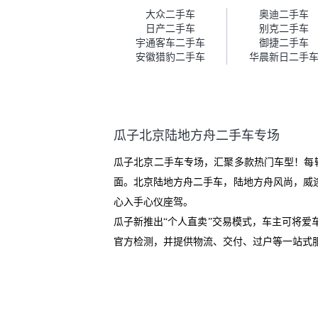
车。去之前我提前跟交接人员说
大众二手车
奥迪二手车
好，到了之后要当着我的面再做
日产二手车
别克二手车
一次复检，你们也安排了师傅，
宇通客车二手车
御捷二手车
服务可以，速度很快。体验下来
安徽猎豹二手车
华晨新日二手
自营车的感觉是要比个人车好一
点。个人车主观性比较强，价格
超出卖家的心理预期后，他可能
直接就下架不卖了。而自营车你
们有最大的让步权利，还会再跟
瓜子北京陆地方舟二手车专场
我协商，主动权在平台手里。”
瓜子北京二手车专场，汇聚多款热门车型！每
面。北京陆地方舟二手车，陆地方舟风尚，威途
心入手心仪座驾。
瓜子新推出“个人直卖”交易模式，车主可将
官方检测，并提供物流、交付、过户等一站式