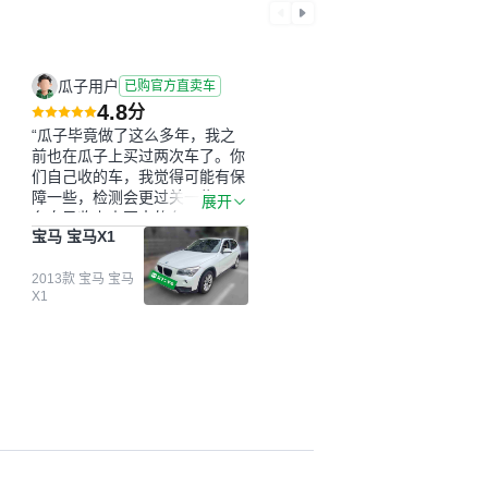
瓜子用户
已购官方直卖车
4.8
分
“瓜子毕竟做了这么多年，我之
前也在瓜子上买过两次车了。你
们自己收的车，我觉得可能有保
障一些，检测会更过关一些。平
展开
台自己收上来再卖的车，应该更
宝马 宝马X1
可靠。我买的是宝马X1，主要看
中它的价格和公里数比较合适。
另外，瓜子承诺无火烧、无事
2013款 宝马 宝马
X1
故、无泡水、无调表，在平台自
营上面买应该更有保障。二手车
肯定需要一个售后保障，这样更
安全、更放心，不像新车车况那
么好，剐蹭风险还是挺大的。售
后保障在我买车决策中的比重能
占到百分之七八十。个人车源的
话，需要我自己联系卖家，我试
着联系过但没人回我；而自营车
我点了议价，就有销售加我微信