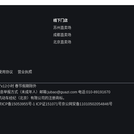
线下门店
苏州直卖场
成都直卖场
北京直卖场
使用协议
营业执照
 7x12小时 春节假期除外
方式（未成年人）邮箱:jubao@guazi.com 电话:010-89191670
旧机动车经纪（北京）有限公司的注册商标。
京ICP备15053955号-1 ICP证151071号
京公网安备11010502054846号