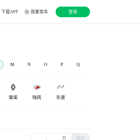
下载APP
我要卖车
登录
M
N
O
P
Q
雷诺
陆风
乐道
LEVC
兰博基尼
Lorinser
万
确定
-