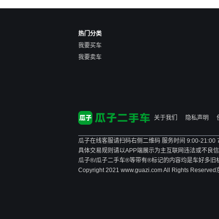
热门分类
我要买车
我要卖车
关于我们
隐私声明
瓜子在线客服请扫码右侧二维码 服务时间 9:00-21:00
具体交易规则请以APP端展示为主
互联网违法或不良信息举报
瓜子®/瓜子二手车®等带有®标记的内容均是车好多
Copyright 2021 www.guazi.com All Rights Reserved