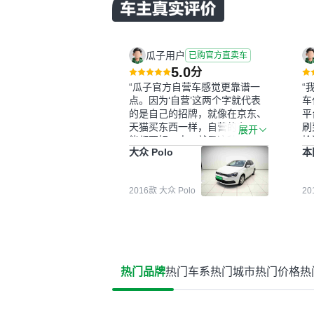
瓜子用户
已购官方直卖车
5.0
分
“瓜子官方自营车感觉更靠谱一
“
点。因为‘自营’这两个字就代表
车
的是自己的招牌，就像在京东、
平
天猫买东西一样，自营的东西可
刷
展开
能都要好一点。就是这种刻板印
检
大众 Polo
本
象吧。一开始买二手车的时候，
外
我确实有担心过事故车、泡水车
买
这些问题。瓜子的检测报告其实
户
2016款 大众 Polo
2
并不能完全打消顾虑，因为我也
格
听说过一些报告造假或者没检测
子
出来的情况。我拿到你们的信息
常
之后，自己又在线上去做了一些
多
报告查询（用了其他平台），同
买
时也找了朋友帮忙线下看车。结
钱
热门品牌
热门车系
热门城市
热门价格
热
果跟你们的报告是符合的，所以
价
这次车况没问题。购车流程挺快
测
的，我第一天看车，第二天你们
就约我到店，我第三天去提的