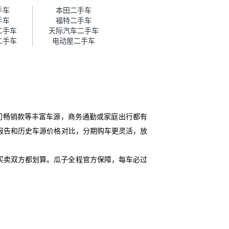
帮我谈价。自营车我讲过价，最
手车
本田二手车
后是通过花一块钱买优惠券的方
手车
福特二手车
式，便宜了800块钱成交。”
二手车
天际汽车二手车
二手车
电动屋二手车
门畅销款等丰富车源，商务通勤或家庭出行都有
况报告和历史车源价格对比，分期购车更灵活，放
买卖双方都划算。瓜子全程官方保障，每车必过