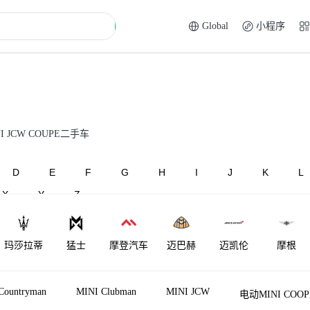
Global
小程序
I JCW COUPE二手车
D
E
F
G
H
I
J
K
L
X
Y
Z
玛莎拉蒂
猛士
摩登汽车
迈巴赫
迈凯伦
摩根
Countryman
MINI Clubman
MINI JCW
电动MINI COOP