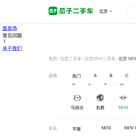
首页
北京
高价卖车
买车
直卖场
常见问题
关于我们
首页
/
北京二手车
/
北京MINI二手车
/
北京 MIN
A
B
C
品牌
热门
R
S
T
W
马自达
名爵
MINI
MINI
MINI 
车系
不限