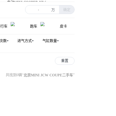
电动MINI COOPER JCW
确定
I Roadster
万
-
旅行车
跑车
皮卡
次数
进气方式
气缸数量
重置
共找到0辆
“
北京MINI JCW COUPE二手车
”