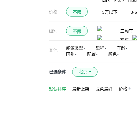
MINI JCW CLUB
MINI JCW PACE
价格
不限
3万以下
3-
三厢车
级别
不限
客车
能源类型
里程
车龄
其他
国别
配置
颜色
北京
已选条件
价格
默认排序
最新上架
成色最好