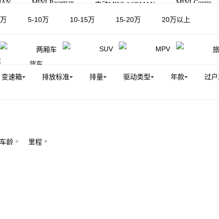
MAN
MINI Paceman
MINI Coupe
电动MINI ACEMAN
MAN
MINI JCW COUPE
MIN
5万
5-10万
10-15万
15-20万
20万以上
电动MINI ACEMAN JCW
SUV
MPV
两厢车
货车
变速箱
排放标准
排量
驱动类型
年款
过户
车龄
里程