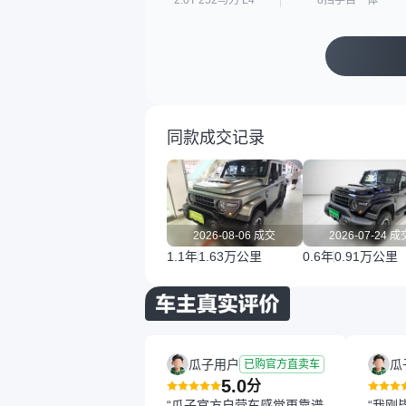
2.0T 252马力 L4
8挡手自一体
同款成交记录
2026-08-06 成交
2026-07-24 成
1.1年
1.63万公里
0.6年
0.91万公里
瓜子用户
瓜
已购官方直卖车
5.0
分
“瓜子官方自营车感觉更靠谱
“我刚