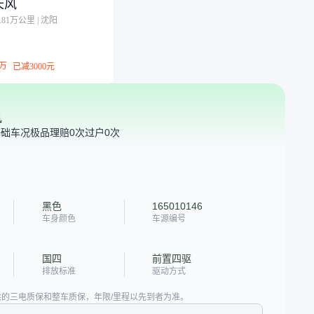
 长风
0.81万公里
|
沈阳
万
已减
3000元
风
基础车况极品
理赔0次
过户0次
黑色
165010146
车身颜色
车源编号
国四
前置四驱
排放标准
驱动方式
的三电质保和整车质保，年限/里程以先到者为准。