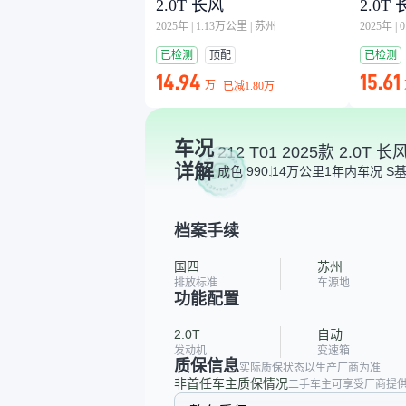
2.0T 长风
2.0T
2025年
|
1.13万公里
|
苏州
2025年
|
已检测
顶配
已检测
14.94
15.61
万
已减
1.80万
车况
212 T01 2025款 2.0T 长
详解
成色 99
0.14万公里
1年内
车况 S
档案手续
国四
苏州
排放标准
车源地
功能配置
2.0T
自动
发动机
变速箱
质保信息
实际质保状态以生产厂商为准
非首任车主质保情况
二手车主可享受厂商提供