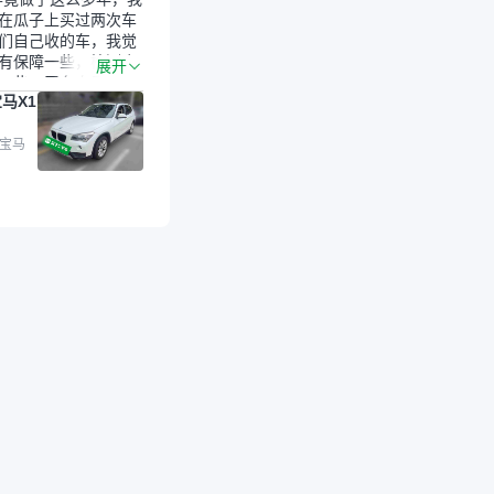
在瓜子上买过两次车
们自己收的车，我觉
有保障一些，检测会
展开
一些。平台自己收上
马X1
的车，应该更可靠。
是宝马X1，主要看中
格和公里数比较合
 宝马
外，瓜子承诺无火
事故、无泡水、无调
平台自营上面买应该
障。二手车肯定需要
后保障，这样更安
放心，不像新车车况
，剐蹭风险还是挺大
后保障在我买车决策
重能占到百分之七八
人车源的话，需要我
系卖家，我试着联系
人回我；而自营车我
价，就有销售加我微
谈价。自营车我讲过
后是通过花一块钱买
的方式，便宜了800