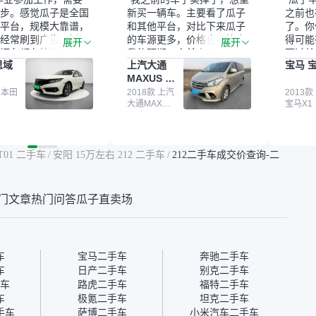
步。感觉瓜子是全国
新买一辆车。主要看了瓜子
之前也
平台，规模大靠谱，
和其他平台，对比下来瓜子
了。你
经常刷到广告，挺火
的车源更多，价格也更符合
得可能
展开
展开
辆车都有检测报告，
我的预期。之前卖车来过瓜
更过关
思域
上汽大通
宝马 宝
我很放心。去外面买
子，虽然价格没谈成，但
来再卖
MAXUS 大
卖家一张嘴，不敢
APP一直留着。瓜子毕竟是
我买的
通G10
买了本田思域，白
 本田
大平台，整体印象还好。我
2018款 上汽
它的价
2013款
大通MAXUS
宝马X1
户次数少，公里数符
最终买了一台上汽大通，18
适。另
大通G10
然价格比我心理预期
年的车，公里数9万多，符
烧、无
点，但瓜子这么大的
合我的要求，颜色也是我喜
表，在
车价贵点也正常，毕
欢的浅色。瓜子能做线上分
更有保
 T01 二手车
/
安阳 15万左右 212 二手车
/
212二手车成交价查询-二
障。其他平台上很多
期，这一点很便捷，其他平
一个售
第三方检测报告，不
台的分期需要到当地办理，
全、更
瓜子有检测有售后，
线上办不了，这是瓜子最核
那么好
门文章
热门问答
瓜子直卖场
钱买个放心。从个人
心的额外价值。虽然我砍过
的。售
车，价格比车商那便
一次价没成功，但不会影响
中的比
况也有检测报告，很
对瓜子的信任。能接受瓜子
十。个
”
比线下贵1000-2000元，因
自己联
为瓜子有质保，车子出小毛
过但没
车
宝马二手车
奔驰二手车
病维修更有保障。”
点了议
车
日产二手车
别克二手车
信帮我
车
路虎二手车
福特二手车
价，最
车
极氪二手车
坦克二手车
优惠券
手车
萨博二手车
小米汽车二手车