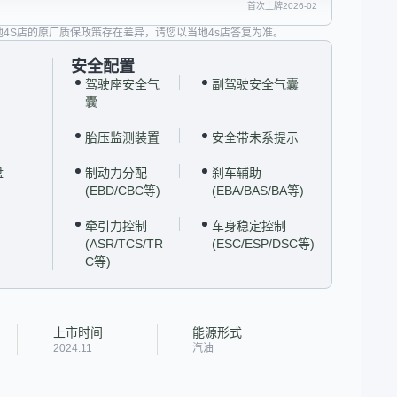
首次上牌2026-02
地4S店的原厂质保政策存在差异，请您以当地4s店答复为准。
安全配置
驾驶座安全气
副驾驶安全气囊
囊
胎压监测装置
安全带未系提示
盘
制动力分配
刹车辅助
(EBD/CBC等)
(EBA/BAS/BA等)
牵引力控制
车身稳定控制
(ASR/TCS/TR
(ESC/ESP/DSC等)
C等)
上市时间
能源形式
2024.11
汽油