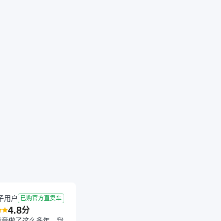
成交
2026-04-10 成交
1.5年
1.37万公里
子用户
已购官方直卖车
4.8
分
毕竟做了这么多年，我