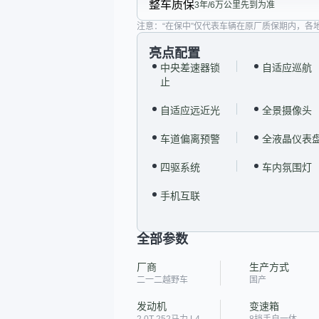
整车质保
3年/6万公里先到为准
注意：“在保中”仅代表车辆在原厂质保期内，各
亮点配置
中央差速器锁
自适应巡航
止
自适应远近光
全景摄像头
车道偏离预警
全液晶仪表
四驱系统
车内氛围灯
手机互联
全部参数
厂商
生产方式
二一二越野车
国产
发动机
变速箱