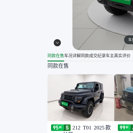
车
同款在售
车况详解
同款成交纪录
车主真实评价
同款在售
212 T01 2025款