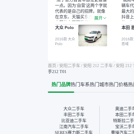
一点。因为‘自营’这两个字就
辆车代
代表的是自己的招牌，就像
最大的
在京东、天猫买东西一样，
抖音上
展开
自营的东西可能都要好一
的。每
大众 Polo
本田 
点。就是这种刻板印象吧。
这个让
一开始买二手车的时候，我
车全凭
确实有担心过事故车、泡水
2016款 大众
买。我
2016款
Polo
思域
车这些问题。瓜子的检测报
色，过
告其实并不能完全打消顾
合，虽
虑，因为我也听说过一些报
略高一
告造假或者没检测出来的情
平台，
首页
/
安阳二手车
/
安阳 212 二手车
/
安阳 212
况。我拿到你们的信息之
竟有保
手212 T01
后，自己又在线上去做了一
车没有
些报告查询（用了其他平
敢买。
热门品牌
热门车系
热门城市
热门价格
热
台），同时也找了朋友帮忙
多花点
线下看车。结果跟你们的报
手里买
告是符合的，所以这次车况
宜，车
没问题。购车流程挺快的，
透明。
我第一天看车，第二天你们
大众二手车
奥迪二手
就约我到店，我第三天去提
丰田二手车
本田二手
的车。去之前我提前跟交接
比亚迪二手车
特斯拉二手
人员说好，到了之后要当着
江南汽车二手车
宝沃二手
我的面再做一次复检，你们
SERES赛力斯二手车
曹操汽车二