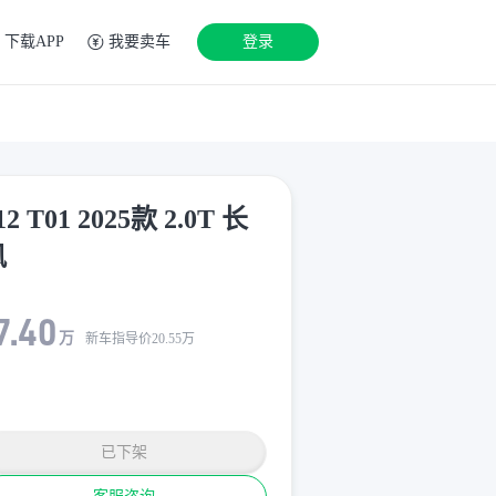
下载APP
我要卖车
登录
12 T01 2025款 2.0T 长
风
7.40
万
新车指导价
20.55
万
已下架