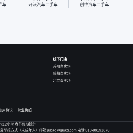
块钱成
手车
开沃汽车二手车
创维汽车二手车
线下门店
苏州直卖场
成都直卖场
北京直卖场
使用协议
营业执照
 7x12小时 春节假期除外
方式（未成年人）邮箱:jubao@guazi.com 电话:010-89191670