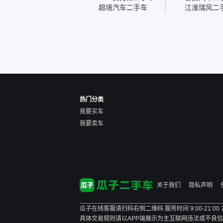
也安排了师傅，服务可以，
超境汽车二手车
江淮瑞风二
速度很快。体验下来自营车
的感觉是要比个人车好一
点。个人车主观性比较强，
价格超出卖家的心理预期
后，他可能直接就下架不卖
了。而自营车你们有最大的
让步权利，还会再跟我协
商，主动权在平台手里。”
热门分类
我要买车
我要卖车
关于我们
隐私声明
瓜子在线客服请扫码右侧二维码 服务时间 9:00-21:00
具体交易规则请以APP端展示为主
互联网违法或不良信息举报