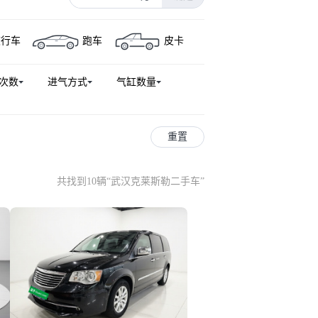
旅行车
跑车
皮卡
次数
进气方式
气缸数量
重置
共找到10辆
“
武汉克莱斯勒二手车
”