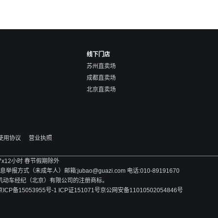
线下门店
苏州直卖场
成都直卖场
北京直卖场
使用协议
营业执照
 7x12小时 春节假期除外
方式（未成年人）邮箱:jubao@guazi.com 电话:010-89191670
旧机动车经纪（北京）有限公司的注册商标。
京ICP备15053955号-1 ICP证151071号
京公网安备11010502054846号