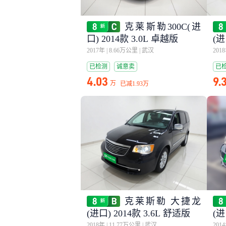
克莱斯勒300C(进
口) 2014款 3.0L 卓越版
(进
2017年
|
8.66万公里
|
武汉
201
已检测
诚意卖
已
4.03
9.
万
已减
1.93万
克莱斯勒 大捷龙
(进口) 2014款 3.6L 舒适版
(进
2018年
|
11.77万公里
|
武汉
201