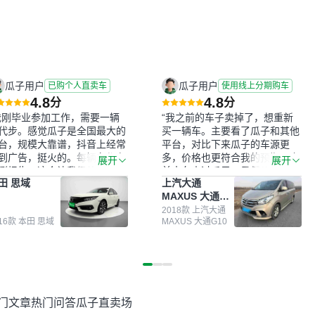
瓜子用户
瓜子用户
已购个人直卖车
使用线上分期购车
4.8
4.8
分
分
我刚毕业参加工作，需要一辆
“我之前的车子卖掉了，想重新
代步。感觉瓜子是全国最大的
买一辆车。主要看了瓜子和其他
台，规模大靠谱，抖音上经常
平台，对比下来瓜子的车源更
到广告，挺火的。每辆车都有
多，价格也更符合我的预期。之
展开
展开
测报告，这个让我很放心。去
前卖车来过瓜子，虽然价格没谈
田 思域
上汽大通
面买车全凭卖家一张嘴，不敢
成，但APP一直留着。瓜子毕竟
MAXUS 大通
。我买了本田思域，白色，过
是大平台，整体印象还好。我最
G10
次数少，公里数符合，虽然价
终买了一台上汽大通，18年的
2018款 上汽大通
016款 本田 思域
MAXUS 大通G10
比我心理预期略高一点，但瓜
车，公里数9万多，符合我的要
这么大的平台，车价贵点也正
求，颜色也是我喜欢的浅色。瓜
，毕竟有保障。其他平台上很
子能做线上分期，这一点很便
车没有第三方检测报告，不敢
捷，其他平台的分期需要到当地
。瓜子有检测有售后，多花点
办理，线上办不了，这是瓜子最
买个放心。从个人手里买车，
核心的额外价值。虽然我砍过一
门文章
热门问答
瓜子直卖场
格比车商那便宜，车况也有检
次价没成功，但不会影响对瓜子