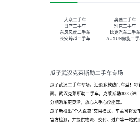
这次车况没问题。购车流程挺快
测
的，我第一天看车，第二天你们
就约我到店，我第三天去提的
车。去之前我提前跟交接人员说
大众二手车
奥迪二手车
好，到了之后要当着我的面再做
日产二手车
别克二手车
一次复检，你们也安排了师傅，
东风风度二手车
比克汽车二手
服务可以，速度很快。体验下来
长安跨越二手车
AUXUN傲旋二手
自营车的感觉是要比个人车好一
点。个人车主观性比较强，价格
超出卖家的心理预期后，他可能
直接就下架不卖了。而自营车你
们有最大的让步权利，还会再跟
瓜子武汉克莱斯勒二手车专场
我协商，主动权在平台手里。”
瓜子武汉二手车专场，汇聚多款热门车型！每
面。武汉克莱斯勒二手车，克莱斯勒300C(进
分期购车更灵活，放心入手心仪座驾。
瓜子新推出“个人直卖”交易模式，车主可将
官方检测，并提供物流、交付、过户等一站式