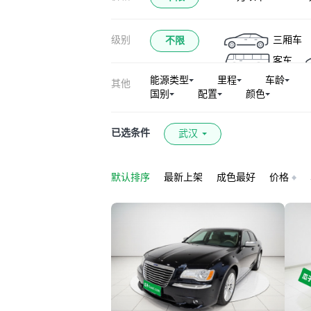
级别
三厢车
不限
客车
能源类型
里程
车龄
其他
国别
配置
颜色
已选条件
武汉
默认排序
最新上架
成色最好
价格