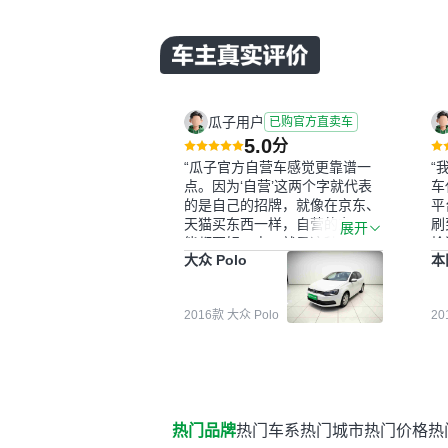
瓜子用户
已购官方直卖车
5.0
分
“瓜子官方自营车感觉更靠谱一
“
点。因为‘自营’这两个字就代表
车
的是自己的招牌，就像在京东、
平
天猫买东西一样，自营的东西可
刷
展开
能都要好一点。就是这种刻板印
检
大众 Polo
本
象吧。一开始买二手车的时候，
外
我确实有担心过事故车、泡水车
买
这些问题。瓜子的检测报告其实
户
2016款 大众 Polo
2
并不能完全打消顾虑，因为我也
格
听说过一些报告造假或者没检测
子
出来的情况。我拿到你们的信息
常
之后，自己又在线上去做了一些
多
报告查询（用了其他平台），同
买
时也找了朋友帮忙线下看车。结
钱
热门品牌
热门车系
热门城市
热门价格
热
果跟你们的报告是符合的，所以
价