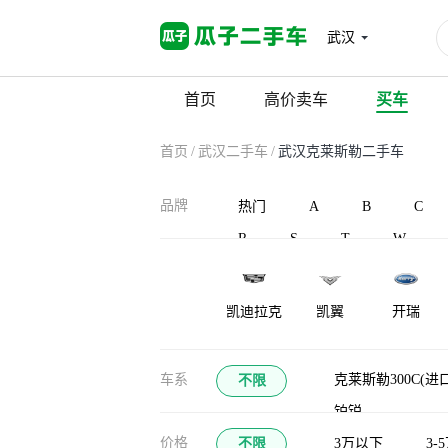
武汉
首页
高价卖车
买车
首页
/
武汉二手车
/
武汉克莱斯勒二手车
品牌
热门
A
B
C
R
S
T
W
凯迪拉克
凯翼
开瑞
凯马
KTM
车系
克莱斯勒300C(进口
不限
铂锐
价格
不限
3万以下
3-