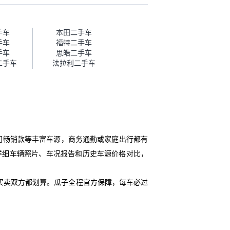
话，需要我自己联系卖家，我试
着联系过但没人回我；而自营车
我点了议价，就有销售加我微信
帮我谈价。自营车我讲过价，最
手车
本田二手车
后是通过花一块钱买优惠券的方
手车
福特二手车
式，便宜了800块钱成交。”
手车
思皓二手车
二手车
法拉利二手车
门畅销款等丰富车源，商务通勤或家庭出行都有
提供详细车辆照片、车况报告和历史车源价格对比，
买卖双方都划算。瓜子全程官方保障，每车必过