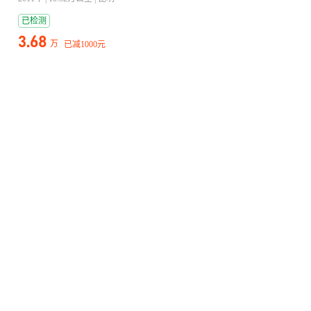
已检测
3.68
万
已减
1000元