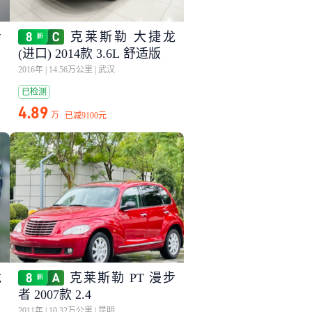
步
克莱斯勒 大捷龙
(进口) 2014款 3.6L 舒适版
2016年
|
14.56万公里
|
武汉
已检测
4.89
万
已减
9100元
龙
克莱斯勒 PT 漫步
者 2007款 2.4
2011年
|
10.32万公里
|
昆明