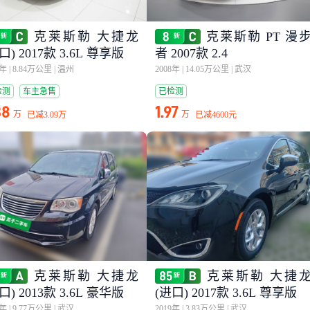
克莱斯勒 大捷龙
克莱斯勒 PT 漫
口) 2017款 3.6L 尊享版
者 2007款 2.4
8年
|
8.84万公里
|
温州
2008年
|
14.05万公里
|
武汉
检测
车主急售
已检测
38
1.97
万
万
已减
3.09万
已减
4600元
克莱斯勒 大捷龙
克莱斯勒 大捷
口) 2013款 3.6L 豪华版
(进口) 2017款 3.6L 尊享版
4年
|
9.77万公里
|
武汉
2019年
|
3.83万公里
|
武汉