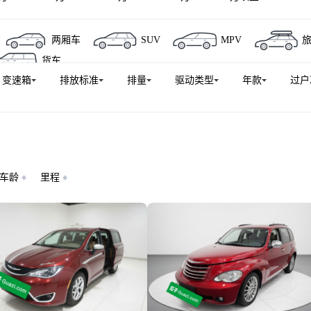
两厢车
SUV
MPV
货车
变速箱
排放标准
排量
驱动类型
年款
过户
车龄
里程