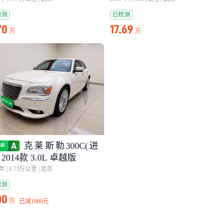
检测
已检测
70
17.69
万
万
克莱斯勒300C(进
 2014款 3.0L 卓越版
6年
|
8.73万公里
|
北京
检测
00
万
已减
1000元