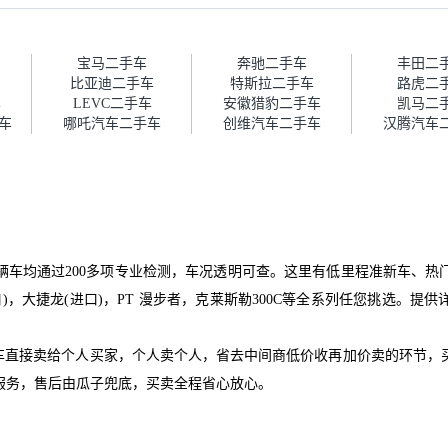
报告，很透明。”
的信任。能接受瓜子比线下贵
1000-2000元，因为瓜子有质
保，车子出小毛病维修更有保
障。”
宝马二手车
奔驰二手车
丰田二
比亚迪二手车
特斯拉二手车
路虎二
车
LEVC二手车
安徽猎豹二手车
凯马二
车
哪吒汽车二手车
创维汽车二手车
汉腾汽车
辆车均通过200多项专业检测，车况透明可查。这里有低里程准新车、热
口)，大捷龙(进口)，PT 漫步者，克莱斯勒300C等全系列任您挑选。
爱车直接卖给个人买家，个人卖个人，省去中间商低价收再加价卖的环节，
服务，售后由瓜子兜底，买卖全程省心放心。