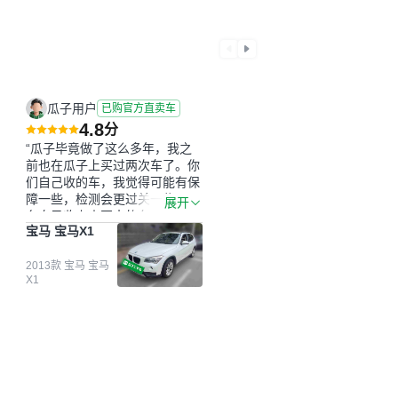
瓜子用户
已购官方直卖车
4.8
分
“瓜子毕竟做了这么多年，我之
前也在瓜子上买过两次车了。你
们自己收的车，我觉得可能有保
障一些，检测会更过关一些。平
展开
台自己收上来再卖的车，应该更
宝马 宝马X1
可靠。我买的是宝马X1，主要看
中它的价格和公里数比较合适。
另外，瓜子承诺无火烧、无事
2013款 宝马 宝马
X1
故、无泡水、无调表，在平台自
营上面买应该更有保障。二手车
肯定需要一个售后保障，这样更
安全、更放心，不像新车车况那
么好，剐蹭风险还是挺大的。售
后保障在我买车决策中的比重能
占到百分之七八十。个人车源的