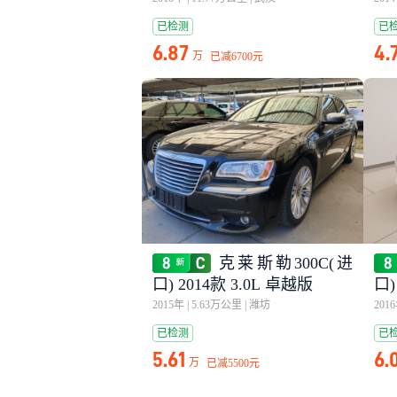
已检测
已
6.87
4.
万
已减
6700元
克莱斯勒300C(进
口) 2014款 3.0L 卓越版
口)
2015年
|
5.63万公里
|
潍坊
201
已检测
已
5.61
6.
万
已减
5500元