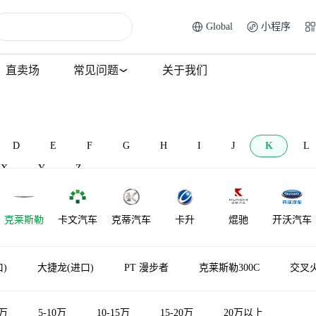
Global
小程序
直卖场
常见问题
关于我们
D
E
F
G
H
I
J
K
L
X
Y
Z
克莱斯勒
卡文汽车
克蒂汽车
卡升
焜驰
开沃汽车
)
大捷龙(进口)
PT 漫步者
克莱斯勒300C
交叉
5万
5-10万
10-15万
15-20万
20万以上