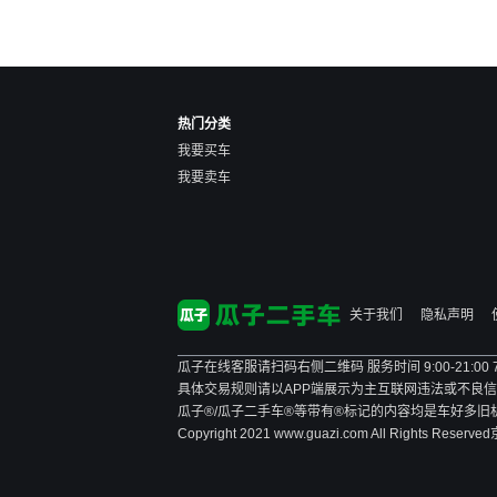
热门分类
我要买车
我要卖车
关于我们
隐私声明
瓜子在线客服请扫码右侧二维码 服务时间 9:00-21:00
具体交易规则请以APP端展示为主
互联网违法或不良信息举报
瓜子®/瓜子二手车®等带有®标记的内容均是车好多
Copyright 2021 www.guazi.com All Rights Reserved