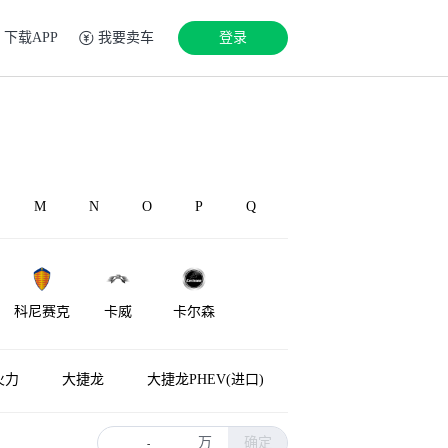
下载APP
我要卖车
登录
M
N
O
P
Q
科尼赛克
卡威
卡尔森
火力
大捷龙
大捷龙PHEV(进口)
万
确定
-