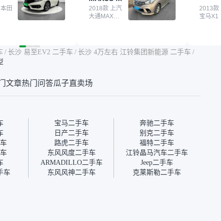
通G10
买了本田思域，白
 本田
大平台，整体印象还好。我
2018款 上汽
它的价
2013款
大通MAXUS
宝马X1
户次数少，公里数符
最终买了一台上汽大通，18
适。另
大通G10
然价格比我心理预期
年的车，公里数9万多，符
烧、无
点，但瓜子这么大的
合我的要求，颜色也是我喜
表，在
车价贵点也正常，毕
欢的浅色。瓜子能做线上分
更有保
车
/
长沙 易至EV2 二手车
/
长沙 4万左右 江铃集团新能源 二手车
/
障。其他平台上很多
期，这一点很便捷，其他平
一个售
型
第三方检测报告，不
台的分期需要到当地办理，
全、更
瓜子有检测有售后，
线上办不了，这是瓜子最核
那么好
门文章
热门问答
瓜子直卖场
钱买个放心。从个人
心的额外价值。虽然我砍过
的。售
车，价格比车商那便
一次价没成功，但不会影响
中的比
况也有检测报告，很
对瓜子的信任。能接受瓜子
十。个
”
比线下贵1000-2000元，因
自己联
为瓜子有质保，车子出小毛
过但没
车
宝马二手车
奔驰二手车
病维修更有保障。”
点了议
车
日产二手车
别克二手车
信帮我
车
路虎二手车
福特二手车
价，最
车
东风风度二手车
江铃晶马汽车二手车
优惠券
车
ARMADILLO二手车
Jeep二手车
块钱成
手车
东风风神二手车
克莱斯勒二手车