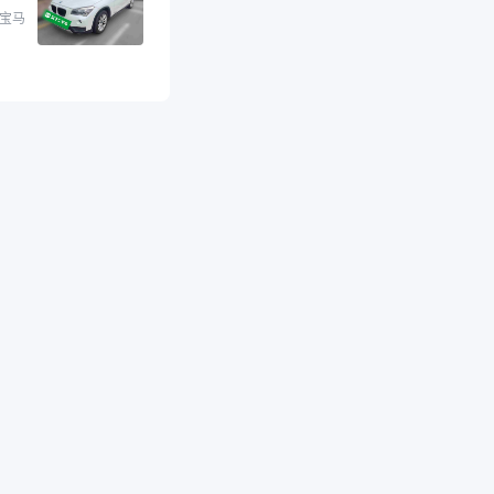
格和公里数比较合
 宝马
外，瓜子承诺无火
事故、无泡水、无调
平台自营上面买应该
障。二手车肯定需要
后保障，这样更安
放心，不像新车车况
，剐蹭风险还是挺大
后保障在我买车决策
重能占到百分之七八
人车源的话，需要我
系卖家，我试着联系
人回我；而自营车我
价，就有销售加我微
谈价。自营车我讲过
后是通过花一块钱买
的方式，便宜了800
交。”