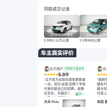
同款成交记录
2026-07-23 成交
2026-07-21 成
0.9年
0.15万公里
0.9年
800公里
瓜子用户
瓜
已购官方直卖车
5.0
分
“瓜子官方自营车感觉更靠谱
“我刚
一点。因为‘自营’这两个字就
辆车代
代表的是自己的招牌，就像
最大的
在京东、天猫买东西一样，
抖音上
展开
自营的东西可能都要好一
的。每
大众 Polo
本田 
点。就是这种刻板印象吧。
这个让
一开始买二手车的时候，我
车全凭