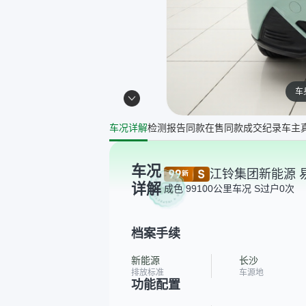
车
车况详解
检测报告
同款在售
同款成交纪录
车主
车况
江铃集团新能源 易至
详解
成色 99
100公里
车况 S
过户0次
档案手续
新能源
长沙
排放标准
车源地
功能配置