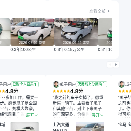
查看全部
交
2026-07-02 成交
2026-06-25 成交
2026-06-10 
0.3年
100公里
0.8年
0.15万公里
0.8年
100公里
子用户
瓜子用户
瓜
已购个人直卖车
使用线上分期购车
4.8
4.8
分
分
毕业参加工作，需要一
“我之前的车子卖掉了，想重
“瓜子
步。感觉瓜子是全国
新买一辆车。主要看了瓜子
之前也
平台，规模大靠谱，
和其他平台，对比下来瓜子
了。你
经常刷到广告，挺火
的车源更多，价格也更符合
得可能
展开
展开
辆车都有检测报告，
我的预期。之前卖车来过瓜
更过关
思域
上汽大通
宝马 宝
我很放心。去外面买
子，虽然价格没谈成，但
来再卖
MAXUS 大
卖家一张嘴，不敢
APP一直留着。瓜子毕竟是
我买的