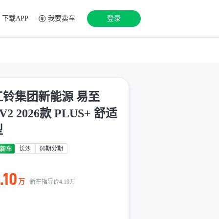
下载APP
我要卖车
登录
江铃集团新能源 易至
V2 2026款 PLUS+ 舒适
型
长沙
60期分期
.10
万
新车指导价
4.19
万