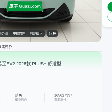
身外观
中控内饰
局部细节
1
/
10
真实评价
EV2 2026款 PLUS+ 舒适型
蓝色
165627337
车身颜色
车源编号