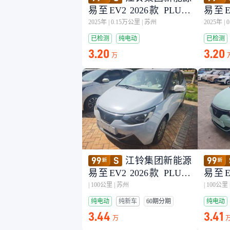
易至EV2 2026款 PLUS+
易至EV
舒适型
舒适
2025年
|
0.15万公里
|
苏州
2025年
|
已检测
纯电动
已检测
3.20
3.20
万
江铃集团新能源
易至EV2 2026款 PLUS+
易至EV
舒适型
舒适
|
100公里
|
苏州
|
100公里
纯电动
纯新车
60期分期
纯电动
3.44
3.41
万