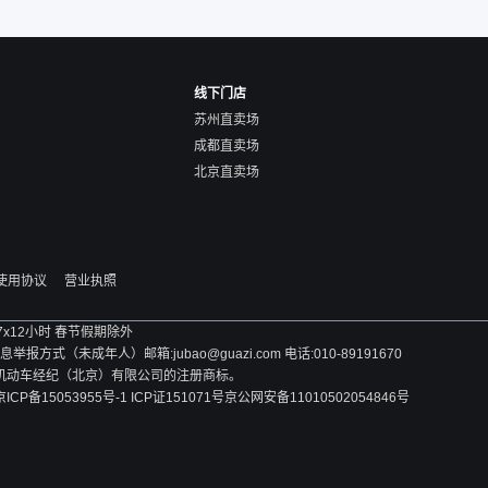
线下门店
苏州直卖场
成都直卖场
北京直卖场
使用协议
营业执照
 7x12小时 春节假期除外
方式（未成年人）邮箱:jubao@guazi.com 电话:010-89191670
旧机动车经纪（北京）有限公司的注册商标。
京ICP备15053955号-1 ICP证151071号
京公网安备11010502054846号