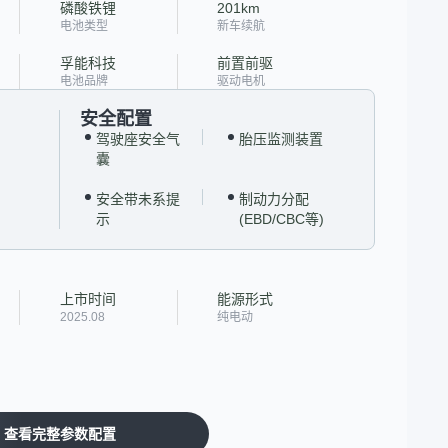
磷酸铁锂
201km
电池类型
新车续航
孚能科技
前置前驱
电池品牌
驱动电机
安全配置
驾驶座安全气
胎压监测装置
囊
安全带未系提
制动力分配
示
(EBD/CBC等)
上市时间
能源形式
2025.08
纯电动
查看完整参数配置