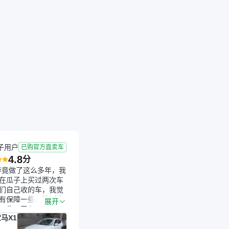
成交
2026-03-02 成交
0.8年
100公里
子用户
已购官方直卖车
4.8
分
毕竟做了这么多年，我
在瓜子上买过两次车
们自己收的车，我觉
有保障一些，检测会
展开
一些。平台自己收上
马X1
的车，应该更可靠。
是宝马X1，主要看中