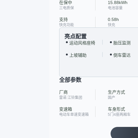
在保中
15.88kWh
三电质保
电池容量
支持
0.58h
快充功能
快充
亮点配置
运动风格座椅
胎压监测
上坡辅助
倒车雷达
全部参数
厂商
生产方式
雷诺 江铃集团
国产
变速箱
车身形式
电动车单速变速箱
5门4座两厢车