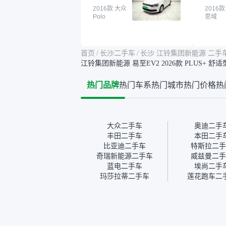
确实有担心过事故车、泡水
2016款 大众
买。我
2016款
Polo
思域
车这些问题。瓜子的检测报
色，过
告其实并不能完全打消顾
合，虽
虑，因为我也听说过一些报
略高一
告造假或者没检测出来的情
平台，
首页
/
长沙二手车
/
长沙 江铃集团新能源 二手
况。我拿到你们的信息之
竟有保
江铃集团新能源 易至EV2 2026款 PLUS+ 舒适
后，自己又在线上去做了一
车没有
些报告查询（用了其他平
敢买。
热门品牌
热门车系
热门城市
热门价格
热
台），同时也找了朋友帮忙
多花点
线下看车。结果跟你们的报
手里买
告是符合的，所以这次车况
宜，车
没问题。购车流程挺快的，
透明。
我第一天看车，第二天你们
大众二手车
奥迪二手
就约我到店，我第三天去提
丰田二手车
本田二手
的车。去之前我提前跟交接
比亚迪二手车
特斯拉二手
人员说好，到了之后要当着
奇瑞新能源二手车
威兹曼二手
我的面再做一次复检，你们
蓝电二手车
埃尚二手
也安排了师傅，服务可以，
玛莎拉蒂二手车
莲花跑车二
速度很快。体验下来自营车
的感觉是要比个人车好一
点。个人车主观性比较强，
价格超出卖家的心理预期
后，他可能直接就下架不卖