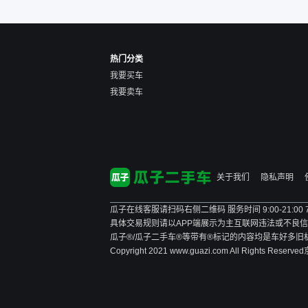
了。而自营车你们有最大的
让步权利，还会再跟我协
商，主动权在平台手里。”
热门分类
我要买车
我要卖车
关于我们
隐私声明
瓜子在线客服请扫码右侧二维码 服务时间 9:00-21:00
具体交易规则请以APP端展示为主
互联网违法或不良信息举报
瓜子®/瓜子二手车®等带有®标记的内容均是车好多
Copyright 2021 www.guazi.com All Rights Reserved