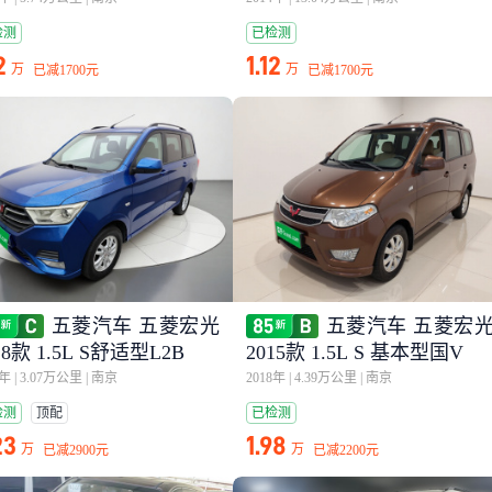
检测
已检测
2
1.12
万
万
已减
1700元
已减
1700元
五菱汽车 五菱宏光
五菱汽车 五菱宏
18款 1.5L S舒适型L2B
2015款 1.5L S 基本型国V
9年
|
3.07万公里
|
南京
2018年
|
4.39万公里
|
南京
检测
顶配
已检测
23
1.98
万
万
已减
2900元
已减
2200元