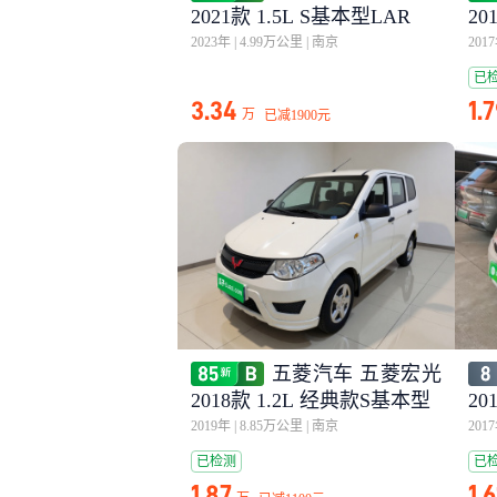
2021款 1.5L S基本型LAR
20
2023年
|
4.99万公里
|
南京
201
已
3.34
1.
万
已减
1900元
五菱汽车 五菱宏光
2018款 1.2L 经典款S基本型
20
2019年
|
8.85万公里
|
南京
201
已检测
已
1.87
1.6