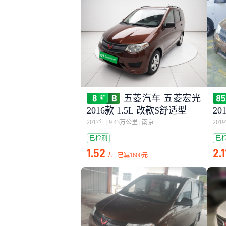
五菱汽车 五菱宏光
2016款 1.5L 改款S舒适型
20
2017年
|
9.43万公里
|
南京
201
已检测
已
1.52
2.1
万
已减
1600元