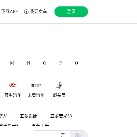
下载APP
我要卖车
登录
M
N
O
P
Q
万象汽车
未奥汽车
威兹曼
光V
五菱凯捷
五菱宏光S3
五菱星光S
五菱荣光
万
确定
五菱征程
五菱荣光S
-