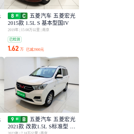
光
五菱汽车 五菱宏光
2015款 1.5L S 基本型国IV
2019年
|
15.08万公里
|
南京
已检测
1.62
万
已减
2900元
光
五菱汽车 五菱宏光
2021款 改款1.5L S标准型 电
动助力LAR
2022年
|
7.18万公里
|
南京