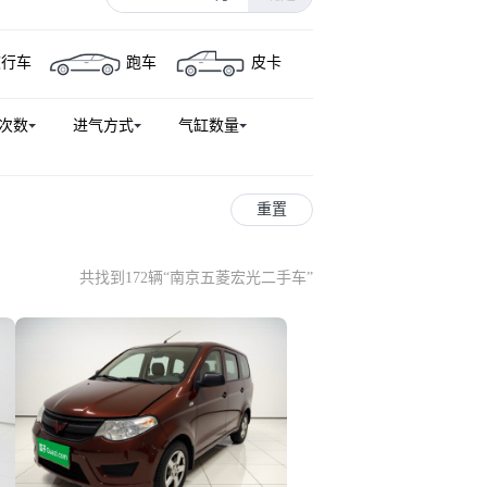
0新能源
五菱荣光小卡
旅行车
跑车
皮卡
云
五菱之光V
五菱E5
新能源
五菱荣光新卡EV
次数
进气方式
气缸数量
V80
缤果Pro
PN货车
重置
共找到172辆
“
南京五菱宏光二手车
”