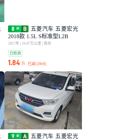
光
五菱汽车 五菱宏光
L
2018款 1.5L S标准型L2B
2017年
|
10.67万公里
|
南京
已检测
1.84
万
已减
1200元
光
五菱汽车 五菱宏光