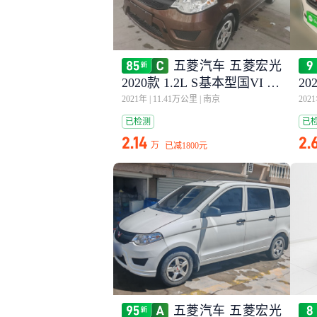
五菱汽车 五菱宏光
2020款 1.2L S基本型国VI LS
20
I
2021年
|
11.41万公里
|
南京
202
已检测
已
2.14
2.
万
已减
1800元
五菱汽车 五菱宏光