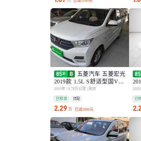
万
已减
1100元
五菱汽车 五菱宏光
2019款 1.5L S舒适型国VI L
20
AR
AR
2019年
|
9.78万公里
|
南京
202
已检测
顶配
已
2.29
2.
万
已减
1000元