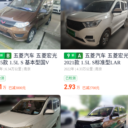
五菱汽车 五菱宏光
五菱汽车 五菱宏
15款 1.5L S 基本型国V
2021款 1.5L S标准型LAR
9年
|
6.34万公里
|
南京
2022年
|
4.33万公里
|
南京
检测
已检测
1
2.93
万
万
已减
3000元
已减
2700元