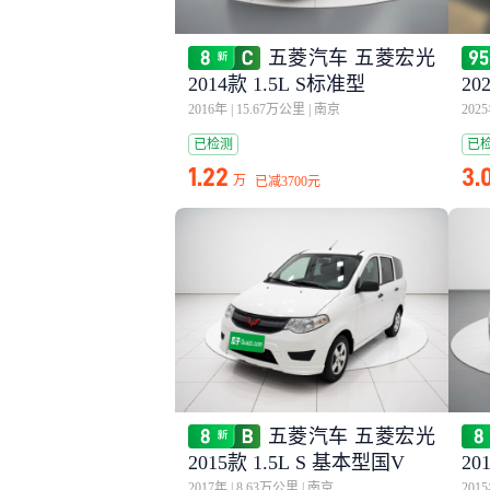
五菱汽车 五菱宏光
2014款 1.5L S标准型
20
2016年
|
15.67万公里
|
南京
202
已检测
已
1.22
3.
万
已减
3700元
五菱汽车 五菱宏光
2015款 1.5L S 基本型国V
20
2017年
|
8.63万公里
|
南京
201