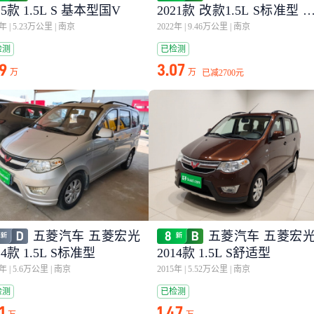
15款 1.5L S 基本型国V
2021款 改款1.5L S标准型 
动助力LAR
7年
|
5.23万公里
|
南京
2022年
|
9.46万公里
|
南京
检测
已检测
79
3.07
万
万
已减
2700元
五菱汽车 五菱宏光
五菱汽车 五菱宏
14款 1.5L S标准型
2014款 1.5L S舒适型
7年
|
5.6万公里
|
南京
2015年
|
5.52万公里
|
南京
检测
已检测
1
1.47