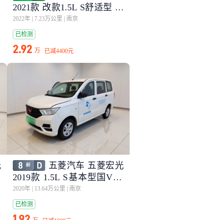
电
2021款 改款1.5L S舒适型 电
动助力LAR
2022年
|
7.23万公里
|
南京
已检测
2.92
万
已减
4400元
光
五菱汽车 五菱宏光
2019款 1.5L S基本型国VI L
AR
2020年
|
13.64万公里
|
南京
已检测
1.92