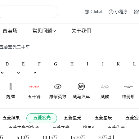
Global
小程序
直卖场
常见问题
关于我们
 五菱宏光二手车
D
E
F
G
H
I
J
K
L
X
Y
Z
魏牌
五十铃
潍柴英致
威马汽车
威麟
维努斯
五菱缤果
五菱宏光
五菱星光
五菱星辰
五菱宏
五菱之光新能源
五菱之光
缤果S
五菱佳辰
5万
五菱荣光V
5-10万
五菱缤果PLUS
10-15万
15-20万
五菱扬光
20万以上
五菱星驰