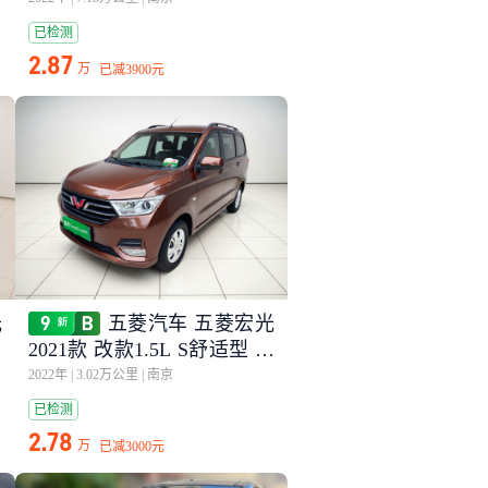
已检测
2.87
万
已减
3900元
光
五菱汽车 五菱宏光
2021款 改款1.5L S舒适型 电
动助力LAR
2022年
|
3.02万公里
|
南京
已检测
2.78
万
已减
3000元