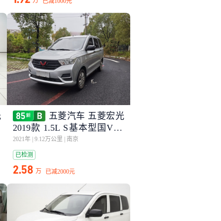
万
已减
1000元
光
五菱汽车 五菱宏光
2019款 1.5L S基本型国VI L
AR
2021年
|
9.12万公里
|
南京
已检测
2.58
万
已减
2000元