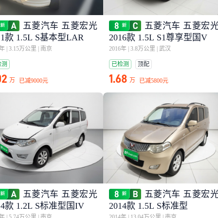
五菱汽车 五菱宏光
五菱汽车 五菱宏
21款 1.5L S基本型LAR
2016款 1.5L S1尊享型国V
5年
|
3.15万公里
|
南京
2016年
|
3.8万公里
|
武汉
检测
已检测
顶配
02
1.68
万
万
已减
9000元
已减
5800元
五菱汽车 五菱宏光
五菱汽车 五菱宏
14款 1.2L S标准型国IV
2014款 1.5L S标准型
5年
|
5.74万公里
|
南京
2014年
|
13.04万公里
|
南京