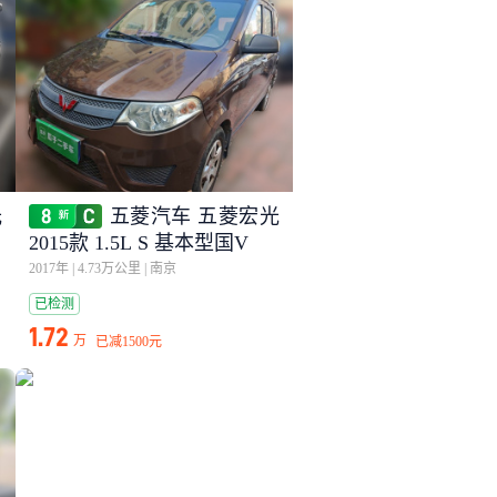
光
五菱汽车 五菱宏光
2015款 1.5L S 基本型国V
2017年
|
4.73万公里
|
南京
已检测
1.72
万
已减
1500元