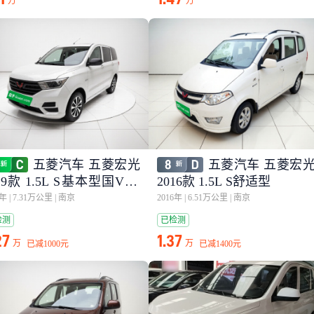
万
万
五菱汽车 五菱宏光
五菱汽车 五菱宏
19款 1.5L S基本型国VI L
2016款 1.5L S舒适型
0年
|
7.31万公里
|
南京
2016年
|
6.51万公里
|
南京
检测
已检测
27
1.37
万
万
已减
1000元
已减
1400元