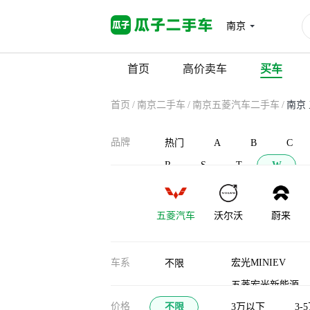
南京
首页
高价卖车
买车
首页
/
南京二手车
/
南京五菱汽车二手车
/
南京
品牌
热门
A
B
C
R
S
T
W
五菱汽车
沃尔沃
蔚来
瓦滋
车系
宏光MINIEV
不限
五菱宏光新能源
价格
不限
五菱宏光PLUS
3万以下
3-