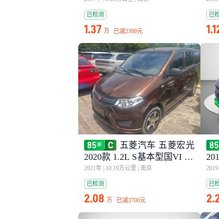
已检测
已
1.37
1.1
万
已减
2300元
五菱汽车 五菱宏光
2020款 1.2L S基本型国VI LS
20
I
2021年
|
10.19万公里
|
南京
201
已检测
已
2.08
2.
万
已减
3700元