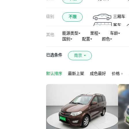
五菱NanoEV
级别
三厢车
不限
五菱荣光新卡
客车
星光L
五菱
能源类型
里程
车龄
其他
五菱微旅车
国别
配置
颜色
五菱荣光新卡专用
已选条件
南京
默认排序
最新上架
成色最好
价格