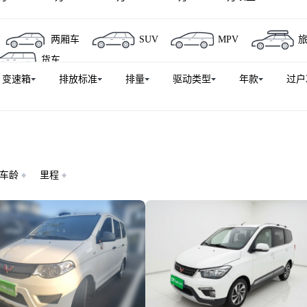
星光730新能源
五菱Air ev晴空
五菱荣光EV
星光56
两厢车
SUV
MPV
五菱EV50
星光730
星光560
五菱电卡
五菱星
货车
之光小卡
五菱征途
五菱730
五菱龙卡
五菱征程
变速箱
排放标准
排量
驱动类型
年款
过户
五菱E10
五菱荣光小卡专用车
五菱荣光小卡EV
五菱E
车
车龄
里程