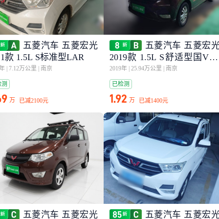
五菱汽车 五菱宏光
五菱汽车 五菱宏
21款 1.5L S标准型LAR
2019款 1.5L S舒适型国VI 
AR
1年
|
7.12万公里
|
南京
2019年
|
25.94万公里
|
南京
检测
已检测
69
1.92
万
万
已减
2100元
已减
1400元
五菱汽车 五菱宏光
五菱汽车 五菱宏