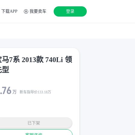
下载APP
我要卖车
登录
马7系 2013款 740Li 领
先型
.76
万
新车指导价
133.18
万
已下架