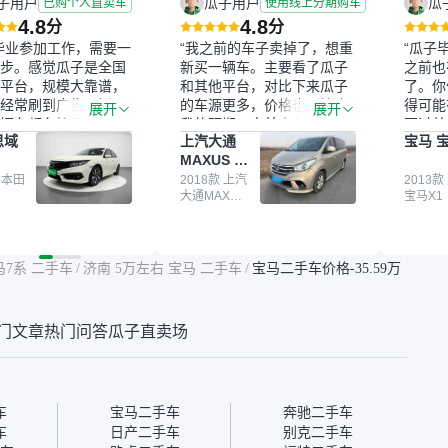
子用户
瓜子用户
瓜
已购个人直卖车
使用线上分期购车
4.8
4.8
分
分
毕业参加工作，需要一
“我之前的车子卖掉了，想重
“瓜子
步。感觉瓜子是全国
新买一辆车。主要看了瓜子
之前也
平台，规模大靠谱，
和其他平台，对比下来瓜子
了。你
经常刷到广告，挺火
的车源更多，价格也更符合
得可能
展开
展开
辆车都有检测报告，
我的预期。之前卖车来过瓜
更过关
思域
上汽大通
宝马 宝
我很放心。去外面买
子，虽然价格没谈成，但
来再卖
MAXUS 大
卖家一张嘴，不敢
APP一直留着。瓜子毕竟是
我买的
通G10
买了本田思域，白
 本田
大平台，整体印象还好。我
2018款 上汽
它的价
2013款
大通MAXUS
宝马X1
户次数少，公里数符
最终买了一台上汽大通，18
适。另
大通G10
然价格比我心理预期
年的车，公里数9万多，符
烧、无
点，但瓜子这么大的
合我的要求，颜色也是我喜
表，在
车价贵点也正常，毕
欢的浅色。瓜子能做线上分
更有保
马7系 二手车
/
济南 5万左右 宝马 二手车
/
宝马二手车价格-35.59万
障。其他平台上很多
期，这一点很便捷，其他平
一个售
第三方检测报告，不
台的分期需要到当地办理，
全、更
瓜子有检测有售后，
线上办不了，这是瓜子最核
那么好
门文章
热门问答
瓜子直卖场
钱买个放心。从个人
心的额外价值。虽然我砍过
的。售
车，价格比车商那便
一次价没成功，但不会影响
中的比
况也有检测报告，很
对瓜子的信任。能接受瓜子
十。个
”
比线下贵1000-2000元，因
自己联
为瓜子有质保，车子出小毛
过但没
车
宝马二手车
奔驰二手车
病维修更有保障。”
点了议
车
日产二手车
别克二手车
信帮我