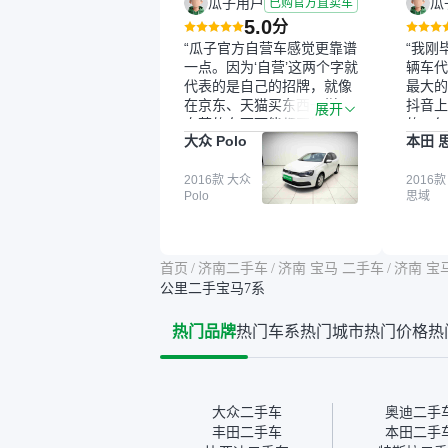
瓜子用户
瓜
已购官方直卖车
5.0
分
“瓜子官方自营车感觉更靠谱
“我刚
一点。因为‘自营’这两个字就
辆车代
代表的是自己的招牌，就像
最大的
在京东、天猫买东西一样，
抖音上
展开
自营的东西可能都要好一
的。每
大众 Polo
本田 
点。就是这种刻板印象吧。
这个让
一开始买二手车的时候，我
车全凭
确实有担心过事故车、泡水
2016款 大众
买。我
2016款
Polo
思域
车这些问题。瓜子的检测报
色，过
告其实并不能完全打消顾
合，虽
虑，因为我也听说过一些报
略高一
告造假或者没检测出来的情
平台，
首页
/
济南二手车
/
济南 宝马 二手车
/
济南 宝
况。我拿到你们的信息之
竟有保
公里二手宝马7系
后，自己又在线上去做了一
车没有
些报告查询（用了其他平
敢买。
热门品牌
热门车系
热门城市
热门价格
热
台），同时也找了朋友帮忙
多花点
线下看车。结果跟你们的报
手里买
告是符合的，所以这次车况
宜，车
没问题。购车流程挺快的，
透明。
我第一天看车，第二天你们
大众二手车
奥迪二手
就约我到店，我第三天去提
丰田二手车
本田二手
的车。去之前我提前跟交接