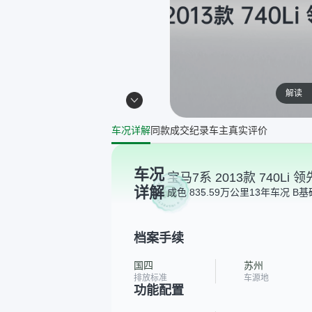
解读
车况详解
同款成交纪录
车主真实评价
车况
宝马7系 2013款 740Li 
详解
成色 8
35.59万公里
13年
车况 B
基
档案手续
国四
苏州
排放标准
车源地
功能配置