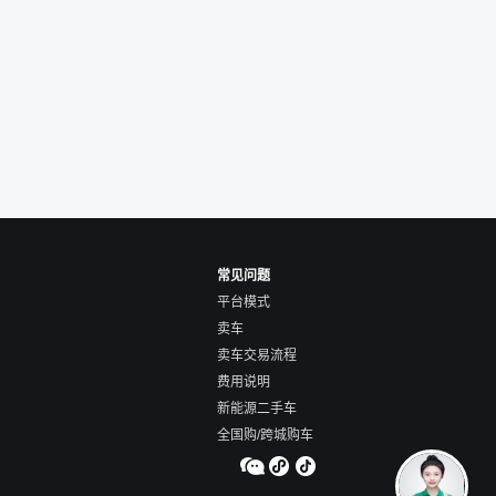
后是通过花一块钱买
的方式，便宜了800
交。”
常见问题
平台模式
卖车
卖车交易流程
费用说明
新能源二手车
全国购/跨城购车