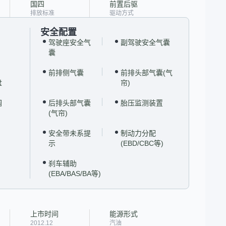
国四
前置后驱
排放标准
驱动方式
安全配置
驾驶座安全气
副驾驶安全气囊
囊
前排侧气囊
前排头部气囊(气
盘
帘)
调
后排头部气囊
胎压监测装置
(气帘)
安全带未系提
制动力分配
示
(EBD/CBC等)
刹车辅助
(EBA/BAS/BA等)
上市时间
能源形式
2012.12
汽油