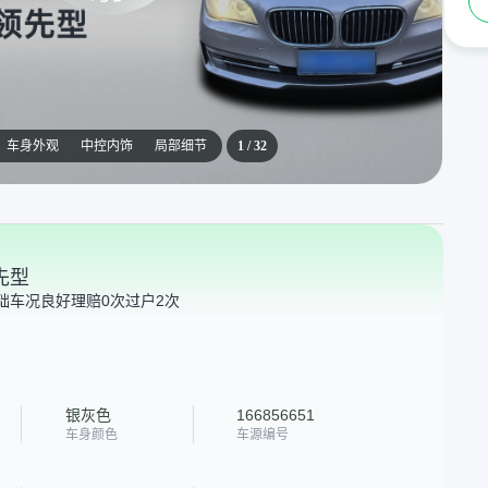
车身外观
中控内饰
局部细节
1
/
32
领先型
础车况良好
理赔0次
过户2次
银灰色
166856651
车身颜色
车源编号