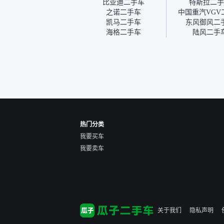
比亚迪二手车
特斯拉二手
人员说好，到了之后要当着
之诺二手车
中国重汽VGV
我的面再做一次复检，你们
凯马二手车
东风御风二
也安排了师傅，服务可以，
海格二手车
陆风二手
速度很快。体验下来自营车
的感觉是要比个人车好一
点。个人车主观性比较强，
价格超出卖家的心理预期
后，他可能直接就下架不卖
了。而自营车你们有最大的
让步权利，还会再跟我协
商，主动权在平台手里。”
热门分类
我要买车
我要卖车
关于我们
隐私声明