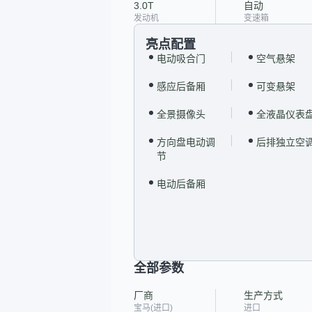
3.0T
自动
发动机
变速箱
亮点配置
电动吸合门
空气悬架
感应后备厢
可变悬架
全景摄像头
全液晶仪表
方向盘电动调
后排独立空
节
电动后备厢
全部参数
厂商
生产方式
宝马(进口)
进口