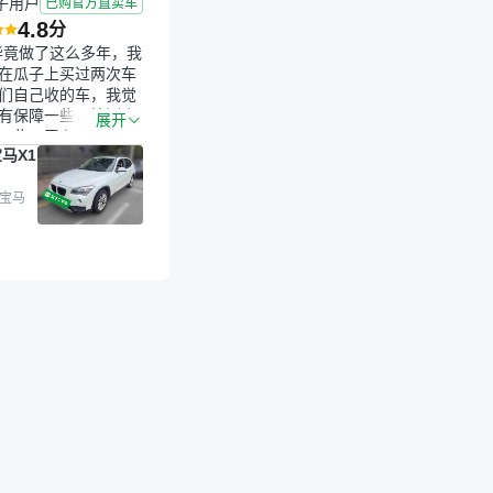
子用户
已购官方直卖车
4.8
分
毕竟做了这么多年，我
在瓜子上买过两次车
们自己收的车，我觉
有保障一些，检测会
展开
一些。平台自己收上
马X1
的车，应该更可靠。
是宝马X1，主要看中
格和公里数比较合
 宝马
外，瓜子承诺无火
事故、无泡水、无调
平台自营上面买应该
障。二手车肯定需要
后保障，这样更安
放心，不像新车车况
，剐蹭风险还是挺大
后保障在我买车决策
重能占到百分之七八
人车源的话，需要我
系卖家，我试着联系
人回我；而自营车我
价，就有销售加我微
谈价。自营车我讲过