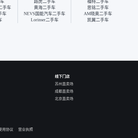
车
路虎二手车
福特二手车
价，最
二手车
黄海二手车
思铭二手车
优惠券
手车
NEVS国能汽车二手车
AM晓奥二手车
块钱成
车
Lorinser二手车
凯翼二手车
线下门店
苏州直卖场
成都直卖场
北京直卖场
使用协议
营业执照