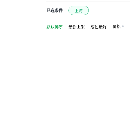
已选条件
上海
价格
默认排序
最新上架
成色最好
抱歉，没有找到相关的车源内容
瓜子用户
已购官方直卖车