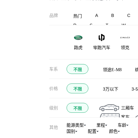
A
B
C
品牌
热门
R
S
T
W
路虎
零跑汽车
领克
凌宝汽车
蓝电
灵悉
车系
不限
领途E-M8
龙程汽车
珑致
劳斯莱斯
价格
不限
3万以下
3-
三厢车
级别
不限
客车
能源类型
里程
车龄
其他
国别
配置
颜色