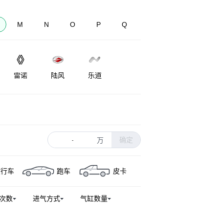
M
N
O
P
Q
雷诺
陆风
乐道
LEVC
兰博基尼
Lorinser
确定
万
-
旅行车
跑车
皮卡
次数
进气方式
气缸数量