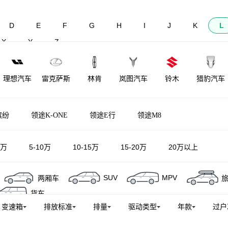
D
E
F
G
H
I
J
K
L
X
Y
Z
理想汽车
雷克萨斯
林肯
岚图汽车
铃木
猎豹汽车
莲花跑车
菱势汽车
理念
莲花汽车
力帆汽车
雷达汽车
缤纷
领途K-ONE
领途E行
领途M8
LOCAL
陆地方舟
LITE
领途汽车
雷丁
5万
MOTORS
5-10万
10-15万
15-20万
20万以上
SUV
MPV
两厢车
货车
变速箱
排放标准
排量
驱动类型
年款
过户