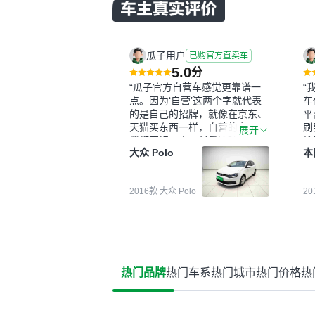
瓜子用户
已购官方直卖车
5.0
分
“瓜子官方自营车感觉更靠谱一
“
点。因为‘自营’这两个字就代表
车
的是自己的招牌，就像在京东、
平
天猫买东西一样，自营的东西可
刷
展开
能都要好一点。就是这种刻板印
检
大众 Polo
本
象吧。一开始买二手车的时候，
外
我确实有担心过事故车、泡水车
买
这些问题。瓜子的检测报告其实
户
2016款 大众 Polo
2
并不能完全打消顾虑，因为我也
格
听说过一些报告造假或者没检测
子
出来的情况。我拿到你们的信息
常
之后，自己又在线上去做了一些
多
报告查询（用了其他平台），同
买
时也找了朋友帮忙线下看车。结
钱
热门品牌
热门车系
热门城市
热门价格
热
果跟你们的报告是符合的，所以
价
这次车况没问题。购车流程挺快
测
的，我第一天看车，第二天你们
就约我到店，我第三天去提的