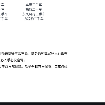
帮我谈价。自营车我讲过价，最
手车
本田二手车
后是通过花一块钱买优惠券的方
手车
福特二手车
式，便宜了800块钱成交。”
二手车
东风风行二手车
二手车
方程豹二手车
门畅销款等丰富车源，商务通勤或家庭出行都有
放心入手心仪座驾。
买卖双方都划算。瓜子全程官方保障，每车必过