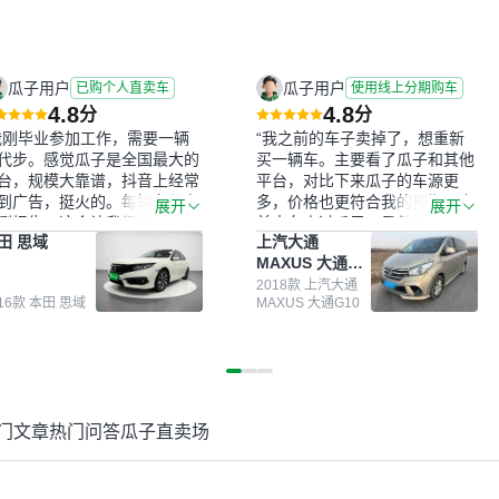
瓜子用户
瓜子用户
已购个人直卖车
使用线上分期购车
4.8
4.8
分
分
我刚毕业参加工作，需要一辆
“我之前的车子卖掉了，想重新
代步。感觉瓜子是全国最大的
买一辆车。主要看了瓜子和其他
台，规模大靠谱，抖音上经常
平台，对比下来瓜子的车源更
到广告，挺火的。每辆车都有
多，价格也更符合我的预期。之
展开
展开
测报告，这个让我很放心。去
前卖车来过瓜子，虽然价格没谈
田 思域
上汽大通
面买车全凭卖家一张嘴，不敢
成，但APP一直留着。瓜子毕竟
MAXUS 大通
。我买了本田思域，白色，过
是大平台，整体印象还好。我最
G10
次数少，公里数符合，虽然价
终买了一台上汽大通，18年的
2018款 上汽大通
016款 本田 思域
MAXUS 大通G10
比我心理预期略高一点，但瓜
车，公里数9万多，符合我的要
这么大的平台，车价贵点也正
求，颜色也是我喜欢的浅色。瓜
，毕竟有保障。其他平台上很
子能做线上分期，这一点很便
车没有第三方检测报告，不敢
捷，其他平台的分期需要到当地
。瓜子有检测有售后，多花点
办理，线上办不了，这是瓜子最
买个放心。从个人手里买车，
核心的额外价值。虽然我砍过一
门文章
热门问答
瓜子直卖场
格比车商那便宜，车况也有检
次价没成功，但不会影响对瓜子
报告，很透明。”
的信任。能接受瓜子比线下贵
1000-2000元，因为瓜子有质
保，车子出小毛病维修更有保