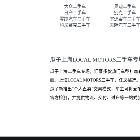
车。去之前我提前跟交接人员说
大众二手车
奥迪二手车
好，到了之后要当着我的面再做
日产二手车
别克二手车
一次复检，你们也安排了师傅，
零跑汽车二手车
宇通客车二手
服务可以，速度很快。体验下来
科尼赛克二手车
天际汽车二手
自营车的感觉是要比个人车好一
点。个人车主观性比较强，价格
超出卖家的心理预期后，他可能
直接就下架不卖了。而自营车你
们有最大的让步权利，还会再跟
瓜子上海LOCAL MOTORS二手车专
我协商，主动权在平台手里。”
瓜子上海二手车专场，汇聚多款热门车型！每
面。上海LOCAL MOTORS二手车，任您
瓜子新推出“个人直卖”交易模式，车主可将
官方检测，并提供物流、交付、过户等一站式