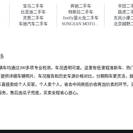
障。”
宝马二手车
奔驰二手车
丰田二
比亚迪二手车
特斯拉二手车
路虎二
车
灵悉二手车
firefly萤火虫二手车
东风小康
车
车驰汽车二手车
SONGSAN MOTORS二手车
北京越野
场
辆车均通过200多项专业检测，车况透明可查。这里有低里程准新车、热
挑选。提供详细车辆照片、车况报告和历史车源价格对比，分期购车更灵活，
爱车直接卖给个人买家，个人卖个人，省去中间商低价收再加价卖的环节，
服务，售后由瓜子兜底，买卖全程省心放心。