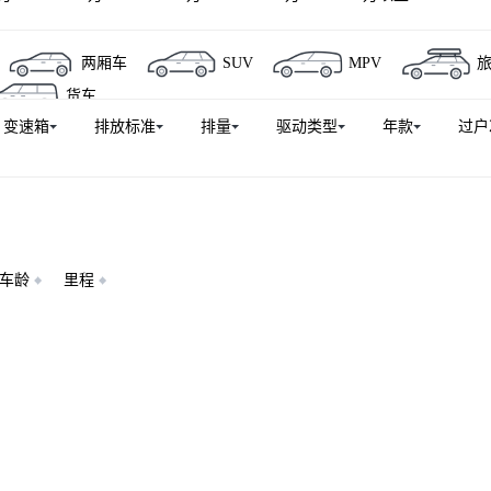
两厢车
SUV
MPV
货车
变速箱
排放标准
排量
驱动类型
年款
过户
车龄
里程