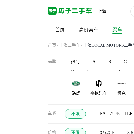
上海
首页
高价卖车
买车
首页
/
上海二手车
/
上海LOCAL MOTORS二手
品牌
热门
A
B
C
R
S
T
W
路虎
零跑汽车
领克
凌宝汽车
蓝电
灵悉
车系
RALLY FIGHTER
不限
龙程汽车
珑致
劳斯莱斯
价格
不限
3万以下
3-