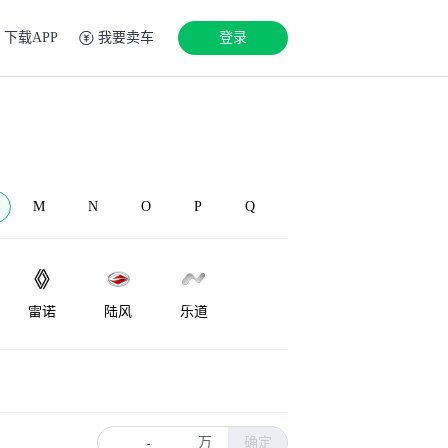
下载APP
我要卖车
登录
M
N
O
P
Q
雷诺
陆风
乐道
LEVC
兰博基尼
Lorinser
万
确定
-