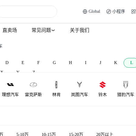
Global
小程序
直卖场
常见问题
关于我们
车
D
E
F
G
H
I
J
K
L
X
Y
Z
理想汽车
雷克萨斯
林肯
岚图汽车
铃木
猎豹汽车
莲花跑车
菱势汽车
理念
莲花汽车
力帆汽车
雷达汽车
LOCAL
陆地方舟
LITE
领途汽车
雷丁
5万
5-10万
10-15万
15-20万
20万以上
MOTORS