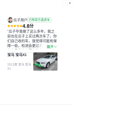
瓜子用户
已购官方直卖车
4.8
分
“瓜子毕竟做了这么多年，我之
前也在瓜子上买过两次车了。你
们自己收的车，我觉得可能有保
障一些，检测会更过关一些。平
展开
台自己收上来再卖的车，应该更
宝马 宝马X1
可靠。我买的是宝马X1，主要看
中它的价格和公里数比较合适。
另外，瓜子承诺无火烧、无事
2013款 宝马 宝马
X1
故、无泡水、无调表，在平台自
营上面买应该更有保障。二手车
肯定需要一个售后保障，这样更
安全、更放心，不像新车车况那
么好，剐蹭风险还是挺大的。售
后保障在我买车决策中的比重能
占到百分之七八十。个人车源的
话，需要我自己联系卖家，我试
着联系过但没人回我；而自营车
我点了议价，就有销售加我微信