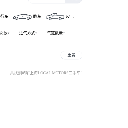
旅行车
跑车
皮卡
次数
进气方式
气缸数量
重置
共找到0辆
“
上海LOCAL MOTORS二手车
”