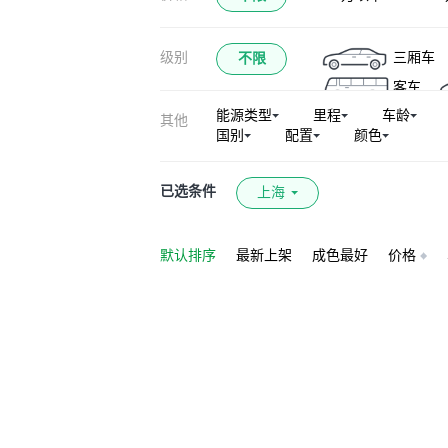
级别
三厢车
不限
客车
能源类型
里程
车龄
其他
国别
配置
颜色
已选条件
上海
默认排序
最新上架
成色最好
价格