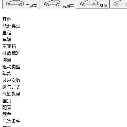
捷达
三厢车
两厢车
SUV
江汽集团
其他
能源类型
里程
江淮汽车
车龄
变速箱
江铃
排放标准
排量
吉利几何
驱动类型
年款
过户次数
金杯
进气方式
气缸数量
江淮瑞风
国别
配置
捷途山海
颜色
已选条件