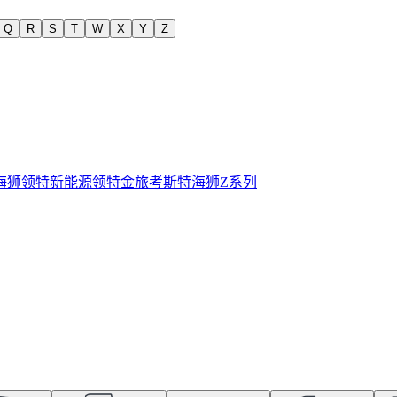
Q
R
S
T
W
X
Y
Z
海狮
领特新能源
领特
金旅考斯特
海狮Z系列