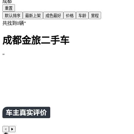
成都
江铃集团新能源
重置
默认排序
最新上架
成色最好
价格
车龄
里程
江淮钇为
共找到0辆
“
捷尼赛思
成都金旅二手车
金龙
”
君马汽车
捷途纵横
极石
极越