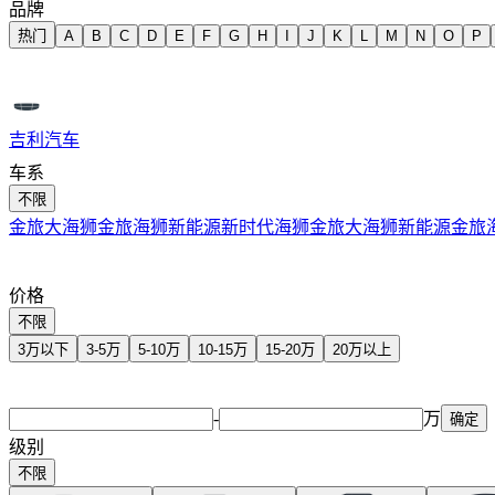
品牌
热门
A
B
C
D
E
F
G
H
I
J
K
L
M
N
O
P
吉利汽车
车系
不限
吉利银河
金旅大海狮
金旅海狮新能源
新时代海狮
金旅大海狮新能源
金旅
Jeep
价格
捷豹
不限
3万以下
3-5万
5-10万
10-15万
15-20万
20万以上
捷途
-
万
确定
极氪
级别
不限