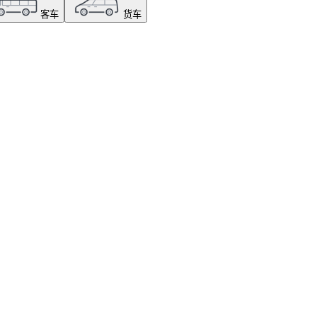
客车
货车