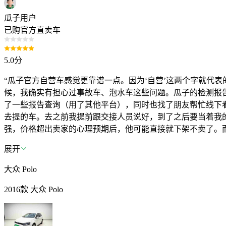
骏驰
瓜子用户
已购官方直卖车
钧天
5.0
分
九龙
“瓜子官方自营车感觉更靠谱一点。因为‘自营’这两个字就代
江南汽车
候，我确实有担心过事故车、泡水车这些问题。瓜子的检测报
了一些报告查询（用了其他平台），同时也找了朋友帮忙线下
去提的车。去之前我提前跟交接人员说好，到了之后要当着我
江铃晶马汽车
强，价格超出卖家的心理预期后，他可能直接就下架不卖了。
金琥新能源
展开
大众 Polo
金旅
2016款 大众 Polo
金冠汽车