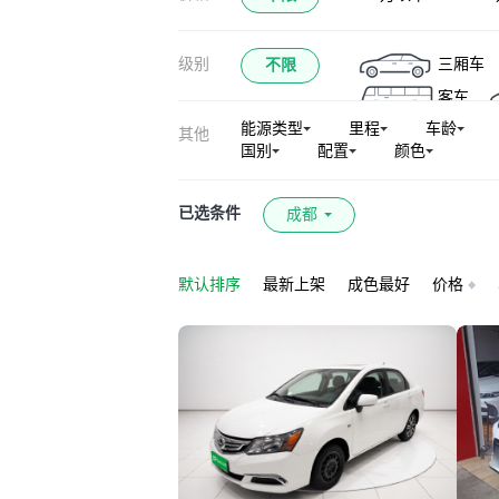
级别
三厢车
不限
客车
能源类型
里程
车龄
其他
国别
配置
颜色
已选条件
成都
默认排序
最新上架
成色最好
价格