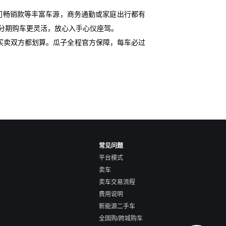
门畅销款等丰富车源，商务通勤或家庭出行都有
，分期购车更灵活，放心入手心仪座驾。
买卖双方都划算。瓜子全程官方保障，每车必过
常见问题
平台模式
卖车
卖车交易流程
费用说明
新能源二手车
全国购/跨城购车