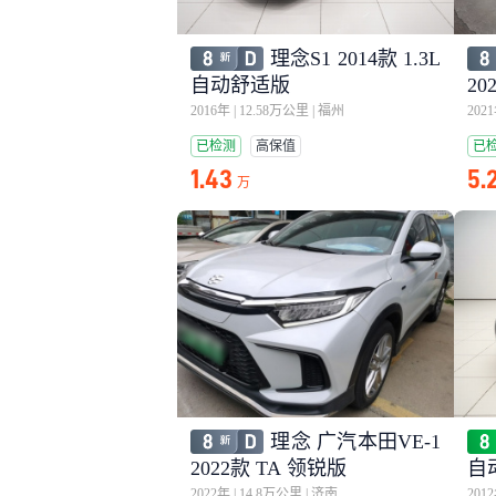
理念S1 2014款 1.3L
自动舒适版
20
2016年
|
12.58万公里
|
福州
202
已检测
高保值
已
1.43
5.
万
理念 广汽本田VE-1
2022款 TA 领锐版
自
2022年
|
14.8万公里
|
济南
201