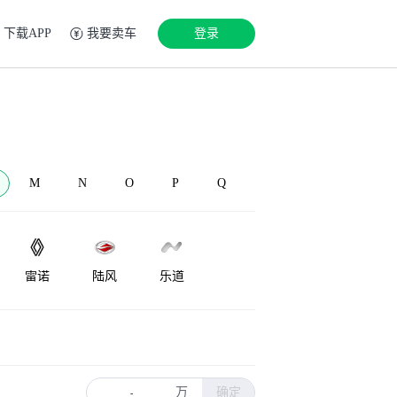
下载APP
我要卖车
登录
M
N
O
P
Q
雷诺
陆风
乐道
LEVC
Lorinser
兰博基尼
万
确定
-