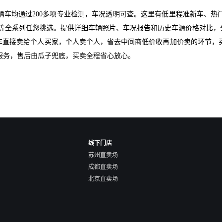
辆车均通过200多项专业检测，车况透明可查。这里有低里程准新车、热
S1等全系列任您挑选。提供详细车辆照片、车况报告和历史车源价格对比
爱车直接卖给个人买家，个人卖个人，省去中间商低价收再加价卖的环节，
服务，售后由瓜子兜底，买卖全程省心放心。
线下门店
苏州直卖场
成都直卖场
北京直卖场