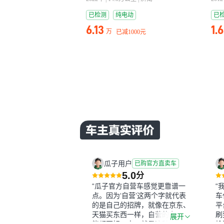
已检测
纯电动
已
6.13
1.
万
已减
1000元
瓜子用户
已购官方直卖车
5.0
分
“瓜子官方自营车感觉更靠谱一
“
点。因为‘自营’这两个字就代表
车
的是自己的招牌，就像在京东、
平
天猫买东西一样，自营的东西可
刷
展开