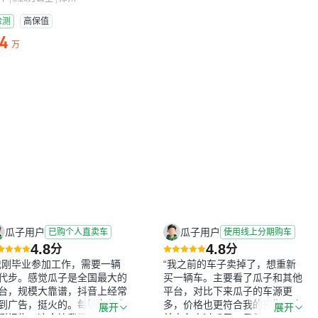
检测
高保值
64
万
瓜子用户
瓜子用户
已购个人直卖车
使用线上分期购车
4.8
4.8
分
分
我刚毕业参加工作，需要一辆
“我之前的车子卖掉了，想重新
代步。感觉瓜子是全国最大的
买一辆车。主要看了瓜子和其他
台，规模大靠谱，抖音上经常
平台，对比下来瓜子的车源更
到广告，挺火的。每辆车都有
多，价格也更符合我的预期。之
展开
展开