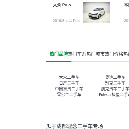
能都要好一点。就是这种刻板印
检
大众 Polo
本
象吧。一开始买二手车的时候，
外
我确实有担心过事故车、泡水车
买
这些问题。瓜子的检测报告其实
户
2016款 大众 Polo
2
并不能完全打消顾虑，因为我也
格
听说过一些报告造假或者没检测
子
出来的情况。我拿到你们的信息
常
之后，自己又在线上去做了一些
多
报告查询（用了其他平台），同
买
时也找了朋友帮忙线下看车。结
钱
热门品牌
热门车系
热门城市
热门价格
热
果跟你们的报告是符合的，所以
价
这次车况没问题。购车流程挺快
测
的，我第一天看车，第二天你们
就约我到店，我第三天去提的
车。去之前我提前跟交接人员说
大众二手车
奥迪二手车
好，到了之后要当着我的面再做
日产二手车
别克二手车
一次复检，你们也安排了师傅，
中国重汽二手车
朋克汽车二手
服务可以，速度很快。体验下来
雪佛兰二手车
Polestar极星二
自营车的感觉是要比个人车好一
点。个人车主观性比较强，价格
超出卖家的心理预期后，他可能
直接就下架不卖了。而自营车你
们有最大的让步权利，还会再跟
瓜子成都理念二手车专场
我协商，主动权在平台手里。”