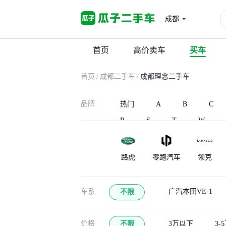
成都
首页
高价卖车
买车
首页
/
成都二手车
/
成都理念二手车
品牌
热门
A
B
C
R
S
T
W
路虎
零跑汽车
领克
凌宝汽车
蓝电
灵悉
车系
广汽本田VE-1
不限
龙程汽车
珑致
劳斯莱斯
价格
不限
3万以下
3-