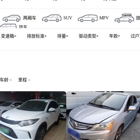
两厢车
SUV
MPV
货车
变速箱
排放标准
排量
驱动类型
年款
过户
车龄
里程