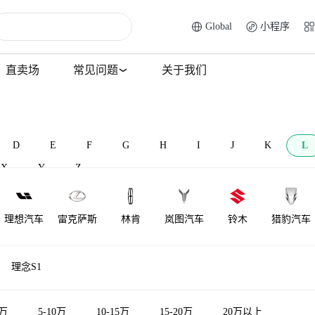
Global
小程序
直卖场
常见问题
关于我们
D
E
F
G
H
I
J
K
L
X
Y
Z
理想汽车
雷克萨斯
林肯
岚图汽车
铃木
猎豹汽车
莲花跑车
菱势汽车
理念
莲花汽车
雷达汽车
力帆汽车
理念S1
LOCAL
陆地方舟
LITE
领途汽车
雷丁
5万
5-10万
10-15万
15-20万
20万以上
MOTORS