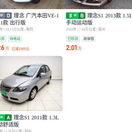
理念 广汽本田VE-1
理念S1 2013款 1.5
21款 出行版
手动运动版
1年
|
10.15万公里
|
衡阳
2016年
|
7.94万公里
|
福州
检测
纯电动
已检测
高保值
26
2.01
万
万
已减
1000元
理念S1 2011款 1.3L
动舒适版
2年
|
5.26万公里
|
郑州