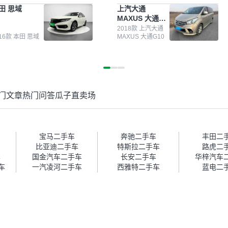
测报告，这个让我很放心。去
前卖车来过瓜子，虽然价格没谈
田 思域
上汽大通
面买车全凭卖家一张嘴，不敢
成，但APP一直留着。瓜子毕竟
MAXUS 大通
。我买了本田思域，白色，过
是大平台，整体印象还好。我最
G10
次数少，公里数符合，虽然价
终买了一台上汽大通，18年的
2018款 上汽大通
016款 本田 思域
MAXUS 大通G10
比我心理预期略高一点，但瓜
车，公里数9万多，符合我的要
这么大的平台，车价贵点也正
求，颜色也是我喜欢的浅色。瓜
，毕竟有保障。其他平台上很
子能做线上分期，这一点很便
车没有第三方检测报告，不敢
捷，其他平台的分期需要到当地
。瓜子有检测有售后，多花点
办理，线上办不了，这是瓜子最
买个放心。从个人手里买车，
核心的额外价值。虽然我砍过一
门文章
热门问答
瓜子直卖场
格比车商那便宜，车况也有检
次价没成功，但不会影响对瓜子
报告，很透明。”
的信任。能接受瓜子比线下贵
1000-2000元，因为瓜子有质
保，车子出小毛病维修更有保
障。”
宝马二手车
奔驰二手车
丰田二
比亚迪二手车
特斯拉二手车
路虎二
车
国金汽车二手车
长安二手车
华梓汽车
手车
一汽凌河二手车
西雅特二手车
蓝电二