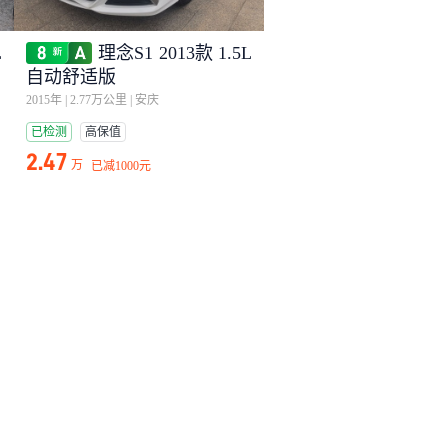
L
理念S1 2013款 1.5L
自动舒适版
2015年
|
2.77万公里
|
安庆
已检测
高保值
2.47
万
已减
1000元