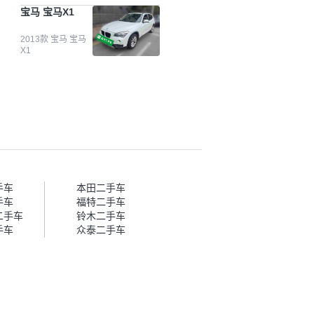
台自己收上来再卖的车，应该更
宝马 宝马X1
可靠。我买的是宝马X1，主要看
中它的价格和公里数比较合适。
另外，瓜子承诺无火烧、无事
2013款 宝马 宝马
X1
故、无泡水、无调表，在平台自
营上面买应该更有保障。二手车
肯定需要一个售后保障，这样更
安全、更放心，不像新车车况那
么好，剐蹭风险还是挺大的。售
后保障在我买车决策中的比重能
占到百分之七八十。个人车源的
话，需要我自己联系卖家，我试
着联系过但没人回我；而自营车
我点了议价，就有销售加我微信
帮我谈价。自营车我讲过价，最
手车
本田二手车
后是通过花一块钱买优惠券的方
手车
福特二手车
式，便宜了800块钱成交。”
二手车
铃木二手车
手车
众泰二手车