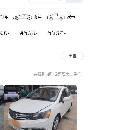
旅行车
跑车
皮卡
次数
进气方式
气缸数量
重置
共找到6辆
“
成都理念二手车
”