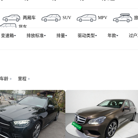
驰EQE
奔驰GLC AMG
奔驰C级AMG
奔驰EQE SUV
两厢车
SUV
MPV
奔驰EQS
奔驰EQB
AMG GT
唯雅诺
奔驰GL
货车
G
奔驰GLE新能源
奔驰GLE AMG
奔驰EQA
奔
变速箱
排放标准
排量
驱动类型
年款
过户
行进口）
奔驰GLK级(进口)
奔驰GLA(进口)
奔驰EQS S
奔驰E级AMG
奔驰V级（平行进口）
奔驰SLC
奔驰GL
奔驰SL级
奔驰GLC新能源
奔驰GL级AMG
奔驰CL
奔驰M级AMG
迈巴赫GLS
奔驰EQE AMG
奔驰CLS
奔驰SL级AMG
奔驰SLS级AMG
奔驰G级（平行进口）
车龄
里程
诺(进口)
威霆(进口)
奔驰EQE SUV AMG
奔驰CLK级
E AMG
奔驰G级新能源
迈巴赫EQS SUV
奔驰C级AM