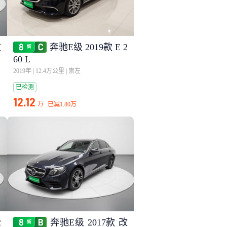
改
奔驰E级 2019款 E 2
60 L
2019年
|
12.4万公里
|
崇左
已检测
12.12
万
已减
1.80万
2
奔驰E级 2017款 改