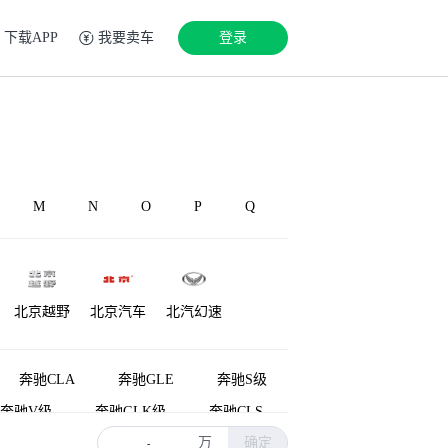
下载APP
我要卖车
登录
M
N
O
P
Q
北京越野
北京汽车
北汽幻速
源
铂驰
博速
北汽雷驰
奔驰CLA
奔驰GLE
奔驰S级
奔驰V级
奔驰GLK级
奔驰CLS
万
确定
奔驰M级
奔驰A级AMG(进口)
-