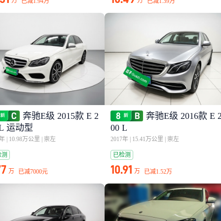
万
万
已减
1.94万
已减
1.39万
奔驰E级 2015款 E 2
奔驰E级 2016款 E 
 L 运动型
00 L
5年
|
10.98万公里
|
崇左
2017年
|
15.41万公里
|
崇左
检测
已检测
77
10.91
万
万
已减
7000元
已减
1.52万