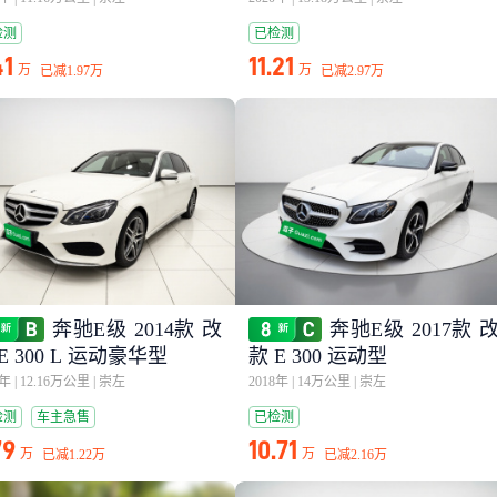
检测
已检测
41
11.21
万
万
已减
1.97万
已减
2.97万
奔驰E级 2014款 改
奔驰E级 2017款 
E 300 L 运动豪华型
款 E 300 运动型
4年
|
12.16万公里
|
崇左
2018年
|
14万公里
|
崇左
检测
车主急售
已检测
79
10.71
万
万
已减
1.22万
已减
2.16万