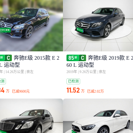
奔驰E级 2015款 E 2
奔驰E级 2019款 E 
 L 运动型
60 L 运动型
5年
|
14.26万公里
|
崇左
2019年
|
9.26万公里
|
崇左
检测
已检测
34
11.52
万
万
已减
9600元
已减
2.02万