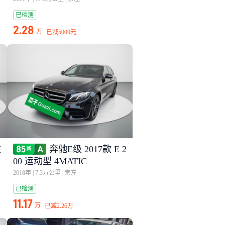
已检测
2.28
万
已减
5000元
改
奔驰E级 2017款 E 2
00 运动型 4MATIC
2018年
|
7.3万公里
|
崇左
已检测
11.17
万
已减
2.26万