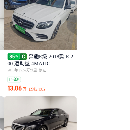
2
奔驰E级 2018款 E 2
00 运动型 4MATIC
2018年
|
5.52万公里
|
崇左
已检测
13.06
万
已减
2.13万