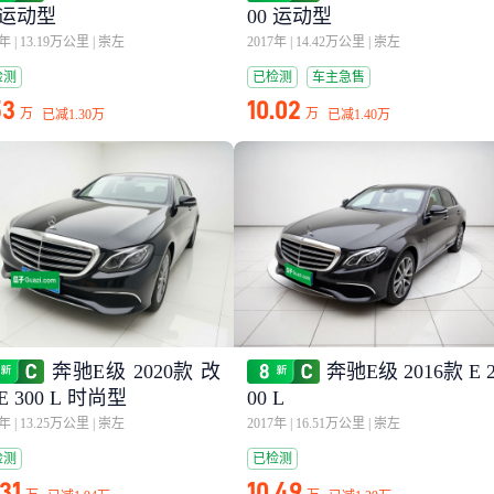
 运动型
00 运动型
7年
|
13.19万公里
|
崇左
2017年
|
14.42万公里
|
崇左
检测
已检测
车主急售
53
10.02
万
万
已减
1.30万
已减
1.40万
奔驰E级 2020款 改
奔驰E级 2016款 E 
E 300 L 时尚型
00 L
0年
|
13.25万公里
|
崇左
2017年
|
16.51万公里
|
崇左
检测
已检测
.31
10.49