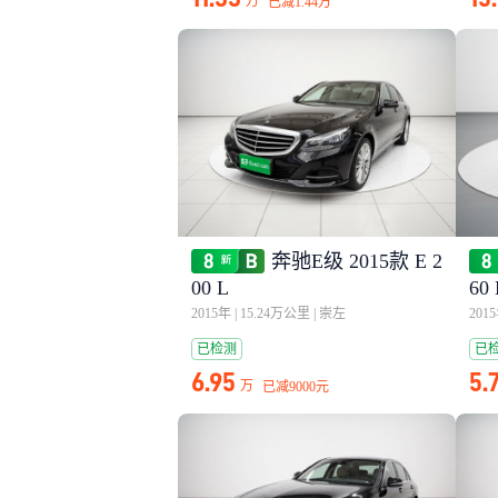
万
已减
1.44万
奔驰E级 2015款 E 2
00 L
60
2015年
|
15.24万公里
|
崇左
201
已检测
已
6.95
5.
万
已减
9000元