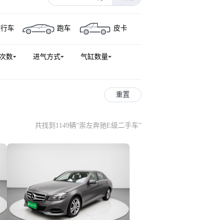
迈巴赫S级
奔驰A级AMG
旅行车
跑车
皮卡
A AMG
奔驰GLB AMG
驰GLS级（平行进口）
奔驰C级新能源
次数
进气方式
气缸数量
UV
奔驰GL级
奔驰CLE
E轿跑 AMG
奔驰G级
A新能源
奔驰S级新能源
重置
 AMG
奔驰G级AMG
乌尼莫克U4023
乌尼莫克U5023
共找到1149辆
“
崇左奔驰E级二手车
”
奔驰CL级
奔驰SLK级AMG
G新能源
奔驰S级AMG新能源