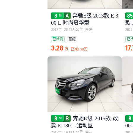
奔驰E级 2013款 E 3
00 L 时尚豪华型
款 
2013年
|
26.52万公里
|
崇左
202
已检测
顶配
已
3.28
17
万
已减
1.98万
奔驰E级 2015款 改
款 E 180 L 运动型
00 
2015年
|
19.11万公里
|
崇左
201