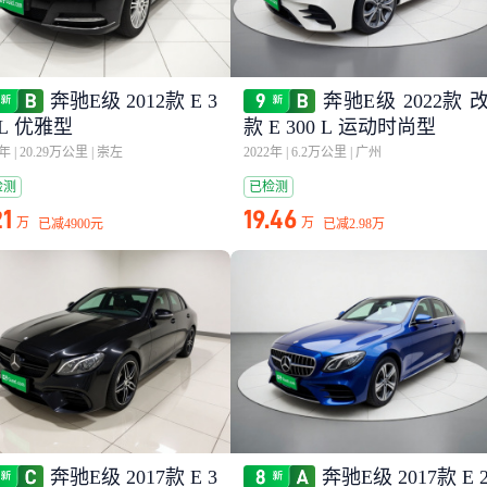
奔驰E级 2012款 E 3
奔驰E级 2022款 
 L 优雅型
款 E 300 L 运动时尚型
2年
|
20.29万公里
|
崇左
2022年
|
6.2万公里
|
广州
检测
已检测
21
19.46
万
万
已减
4900元
已减
2.98万
奔驰E级 2017款 E 3
奔驰E级 2017款 E 