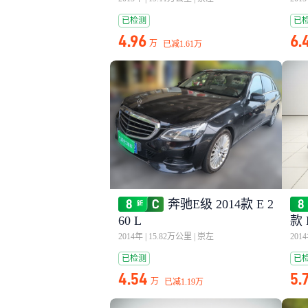
已检测
已
4.96
6.
万
已减
1.61万
奔驰E级 2014款 E 2
60 L
款 
2014年
|
15.82万公里
|
崇左
201
已检测
已
4.54
5.
万
已减
1.19万