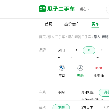
崇左
首页
高价卖车
买车
首页
/
崇左二手车
/
崇左奔驰二手车
/
崇左 奔
品牌
热门
A
B
C
R
S
T
W
宝马
奔驰
比亚迪
宝沃
北汽新能源
北汽威旺
车系
奔驰C级
奔
不限
奔驰E级(进口)
布加迪
北汽道达
比克汽车
价格
不限
奔驰GLC轿跑
3万以下
3-