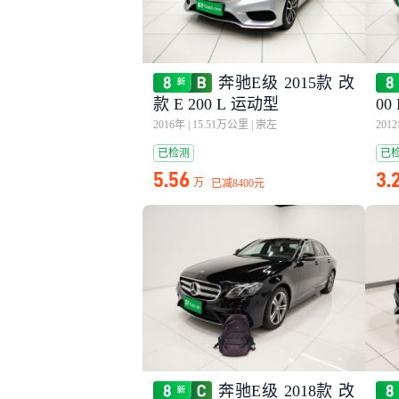
奔驰E级 2015款 改
款 E 200 L 运动型
00
2016年
|
15.51万公里
|
崇左
201
已检测
已
5.56
3.
万
已减
8400元
奔驰E级 2018款 改