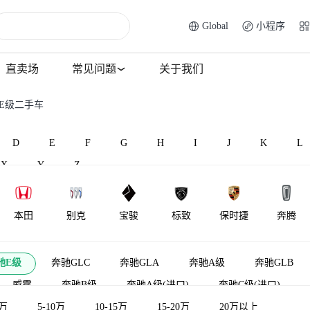
Global
小程序
直卖场
常见问题
关于我们
驰E级二手车
D
E
F
G
H
I
J
K
L
X
Y
Z
本田
别克
宝骏
标致
保时捷
奔腾
BAW北汽制
北汽昌河
比速汽车
北汽瑞翔
宾利
百智新能
驰E级
奔驰GLC
奔驰GLA
奔驰A级
奔驰GLB
造
威霆
奔驰B级
奔驰A级(进口)
奔驰C级(进口)
5万
奔驰R级
5-10万
奔驰E级新能源
10-15万
15-20万
奔驰GLS
20万以上
奔驰GLE轿跑