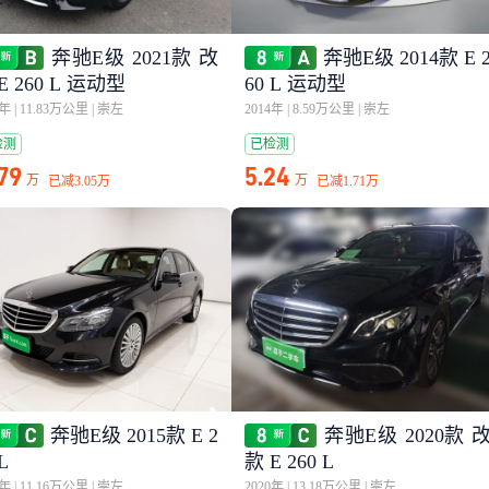
奔驰E级 2021款 改
奔驰E级 2014款 E 
E 260 L 运动型
60 L 运动型
2年
|
11.83万公里
|
崇左
2014年
|
8.59万公里
|
崇左
检测
已检测
.79
5.24
万
万
已减
3.05万
已减
1.71万
奔驰E级 2015款 E 2
奔驰E级 2020款 
L
款 E 260 L
5年
|
11.16万公里
|
崇左
2020年
|
13.18万公里
|
崇左