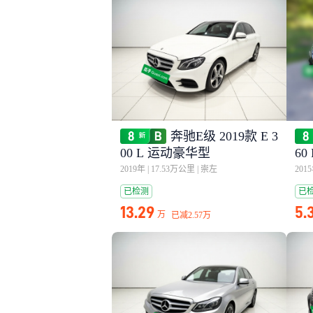
奔驰E级 2019款 E 3
00 L 运动豪华型
60
2019年
|
17.53万公里
|
崇左
201
已检测
已
13.29
5.
万
已减
2.57万