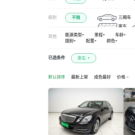
奔驰EQC
奔
级别
三厢车
不限
奔驰CLA AMG
客车
奔驰GLC轿跑 AM
能源类型
里程
车龄
其他
奔驰GLE级（平
国别
配置
颜色
奔驰SLK级
奔驰EQS AMG
已选条件
崇左
奔驰GLS AMG
奔驰S级AMG
默认排序
最新上架
成色最好
价格
Sprinter
唯雅
凌特
奔驰CL
迈巴赫S级新能源