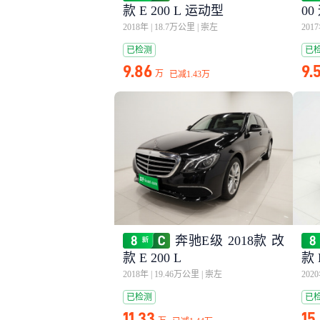
款 E 200 L 运动型
00
2018年
|
18.7万公里
|
崇左
201
已检测
已
9.86
9.
万
已减
1.43万
奔驰E级 2018款 改
款 E 200 L
款 
2018年
|
19.46万公里
|
崇左
202
已检测
已
11.33
15