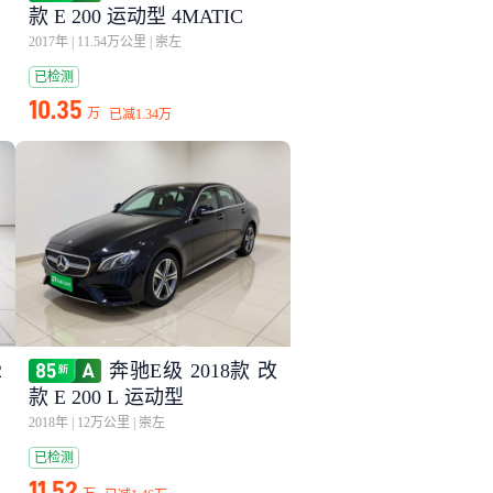
款 E 200 运动型 4MATIC
2017年
|
11.54万公里
|
崇左
已检测
10.35
万
已减
1.34万
2
奔驰E级 2018款 改
款 E 200 L 运动型
2018年
|
12万公里
|
崇左
已检测
11.52