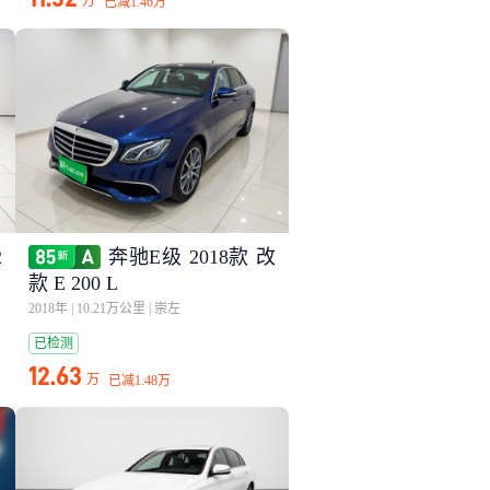
万
已减
1.46万
2
奔驰E级 2018款 改
款 E 200 L
2018年
|
10.21万公里
|
崇左
已检测
12.63
万
已减
1.48万