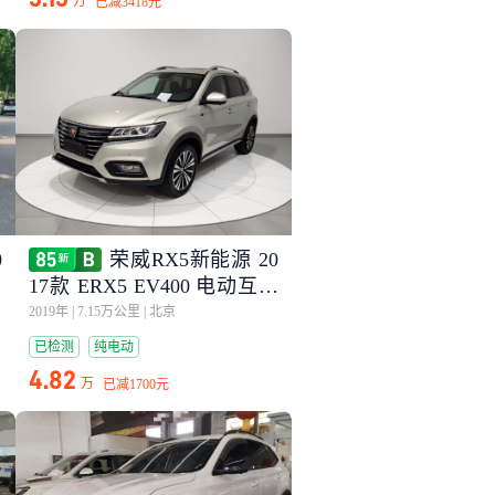
万
已减
3418元
0
荣威RX5新能源 20
17款 ERX5 EV400 电动互联
网至尊版
2019年
|
7.15万公里
|
北京
已检测
纯电动
4.82
万
已减
1700元