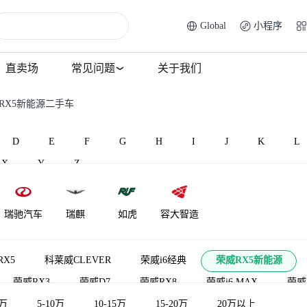
Global
小程序
直卖场
常见问题
关于我们
RX5新能源二手车
D
E
F
G
H
I
J
K
L
X
Y
Z
瑞驰汽车
瑞麒
如虎
容大智造
X5
科莱威CLEVER
荣威i6经典
荣威RX5新能源
荣威RX3
荣威D7
荣威RX8
荣威i6 MAX
荣威E
源
5万
荣威950
5-10万
10-15万
荣威iMAX8新能源
15-20万
荣威D6
20万以上
荣威MARV