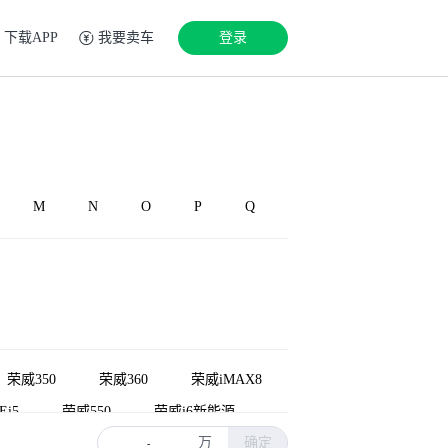
下载APP
我要卖车
登录
M
N
O
P
Q
荣威350
荣威360
荣威iMAX8
i5
荣威550
荣威i6新能源
万
确定
EL X
荣威M7 DMH
荣威i6
-