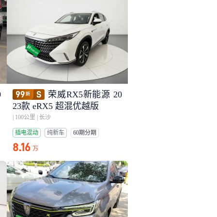
0
荣威RX5新能源 20
23款 eRX5 超混优越版
|
100公里
|
长沙
插电混动
纯新车
60期分期
8.16
万