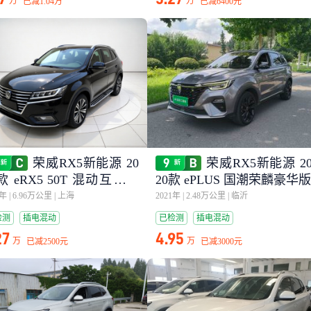
万
万
已减
1.04万
已减
6400元
荣威RX5新能源 20
荣威RX5新能源 2
款 eRX5 50T 混动互联尊
20款 ePLUS 国潮荣麟豪华版
旗舰版
9年
|
6.96万公里
|
上海
2021年
|
2.48万公里
|
临沂
检测
插电混动
已检测
插电混动
27
4.95
万
万
已减
2500元
已减
3000元