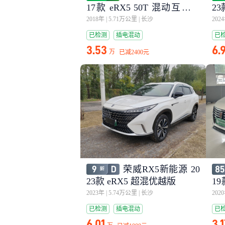
17款 eRX5 50T 混动互联尊
23
荣旗舰版
2018年
|
5.71万公里
|
长沙
202
已检测
插电混动
已
3.53
6.
万
已减
2400元
荣威RX5新能源 20
23款 eRX5 超混优越版
19
版
2023年
|
5.74万公里
|
长沙
202
已检测
插电混动
已
6.01
3.