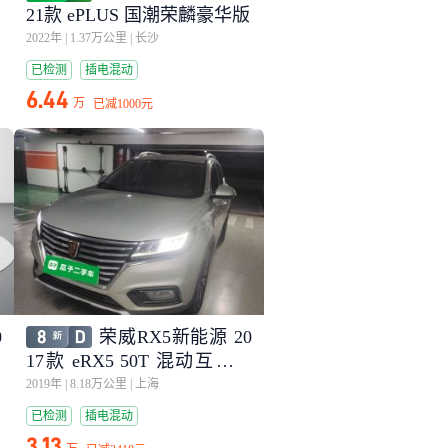
21款 ePLUS 国潮荣麟豪华版
2022年
|
1.37万公里
|
长沙
已检测
插电混动
6.44
万
已减
1000元
0
荣威RX5新能源 20
17款 eRX5 50T 混动互联尊
荣旗舰版
2019年
|
8.18万公里
|
上海
已检测
插电混动
3.13