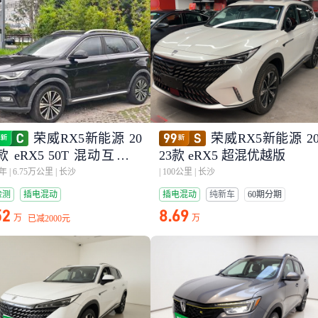
荣威RX5新能源 20
荣威RX5新能源 2
款 eRX5 50T 混动互联尊
23款 eRX5 超混优越版
旗舰版
9年
|
6.75万公里
|
长沙
|
100公里
|
长沙
检测
插电混动
插电混动
纯新车
60期分期
52
8.69
万
万
已减
2000元