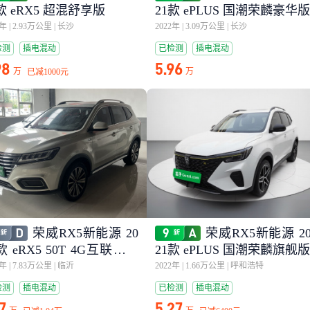
款 eRX5 超混舒享版
21款 ePLUS 国潮荣麟豪华版
4年
|
2.93万公里
|
长沙
2022年
|
3.09万公里
|
长沙
检测
插电混动
已检测
插电混动
98
5.96
万
万
已减
1000元
荣威RX5新能源 20
荣威RX5新能源 2
款 eRX5 50T 4G互联超越
21款 ePLUS 国潮荣麟旗舰版
0年
|
7.83万公里
|
临沂
2022年
|
1.66万公里
|
呼和浩特
检测
插电混动
已检测
插电混动
17
5.27