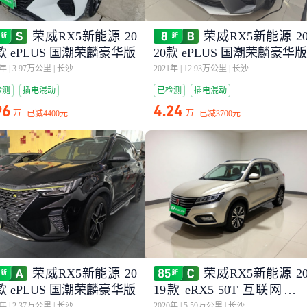
荣威RX5新能源 20
荣威RX5新能源 2
1款 ePLUS 国潮荣麟豪华版
20款 ePLUS 国潮荣麟豪华版
2年
|
3.97万公里
|
长沙
2021年
|
12.93万公里
|
长沙
检测
插电混动
已检测
插电混动
96
4.24
万
万
已减
4400元
已减
3700元
荣威RX5新能源 20
荣威RX5新能源 2
1款 ePLUS 国潮荣麟豪华版
19款 eRX5 50T 互联网超
旗舰版
2年
|
2.37万公里
|
长沙
2020年
|
5.59万公里
|
长沙