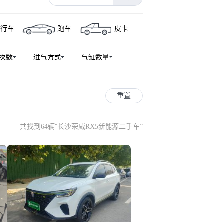
荣威e950
鲸
荣威750
旅行车
跑车
皮卡
次数
进气方式
气缸数量
重置
共找到64辆
“
长沙荣威RX5新能源二手车
”