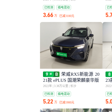
已检测
插电混动
已
3.66
5.
万
已减
3100元
荣威RX5新能源 20
21款 ePLUS 国潮荣麟豪华版
23
2022年
|
3.38万公里
|
长沙
202
已检测
插电混动
已
5.22
5.
万
已减
1900元