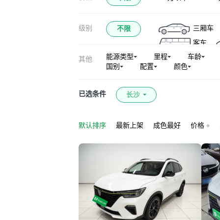
荣威RX9
荣
级别
三厢车
不限
龙猫
荣威E
客车
能源类型
里程
车龄
其他
国别
配置
颜色
已选条件
长沙
默认排序
最新上架
成色最好
价格