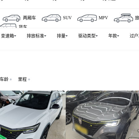
威W5
荣威RX5 eMAX
荣威e550
荣威D5X DMH
两厢车
SUV
MPV
6
荣威E50
货车
变速箱
排放标准
排量
驱动类型
年款
过户
车龄
里程