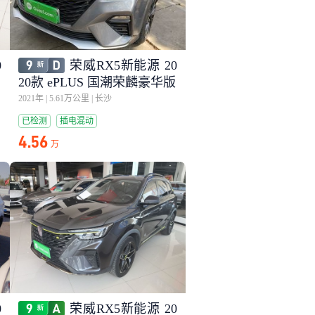
0
荣威RX5新能源 20
20款 ePLUS 国潮荣麟豪华版
2021年
|
5.61万公里
|
长沙
已检测
插电混动
4.56
万
0
荣威RX5新能源 20