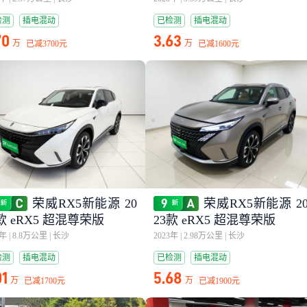
检测
插电混动
已检测
插电混动
70
3.63
万
万
已减
3700元
已减
1600元
荣威RX5新能源 20
荣威RX5新能源 2
款 eRX5 超混尊荣版
23款 eRX5 超混尊荣版
2年
|
8.8万公里
|
长沙
2023年
|
2.98万公里
|
长沙
检测
插电混动
已检测
插电混动
01
5.68
万
万
已减
1700元
已减
1900元