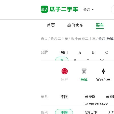
长沙
首页
高价卖车
买车
首页
/
长沙二手车
/
长沙荣威二手车
/
长沙 荣威
品牌
热门
A
B
C
R
S
T
W
日产
荣威
睿蓝汽车
车系
荣威i5
荣威R
不限
荣威RX5 MAX
价格
不限
荣威i6 MAX新能
3万以下
3-