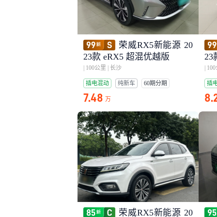
荣威RX5新能源 20
23款 eRX5 超混优越版
23
|
100公里
|
长沙
|
10
插电混动
纯新车
60期分期
插
7.48
8.
万
荣威RX5新能源 20