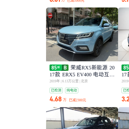
万
已减
1000元
荣威RX5新能源 20
17款 ERX5 EV400 电动互联
17
网旗舰版
荣
2019年
|
6.13万公里
|
北京
201
已检测
纯电动
已
4.68
3.
万
已减
2300元