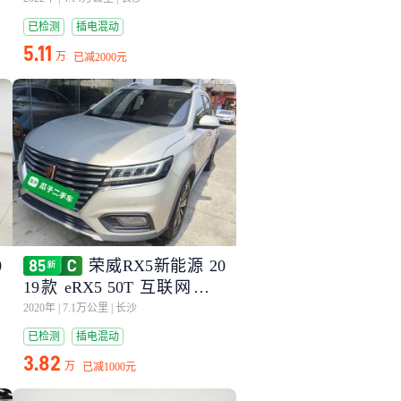
已检测
插电混动
5.11
万
已减
2000元
0
荣威RX5新能源 20
19款 eRX5 50T 互联网超越
旗舰版
2020年
|
7.1万公里
|
长沙
已检测
插电混动
3.82
万
已减
1000元