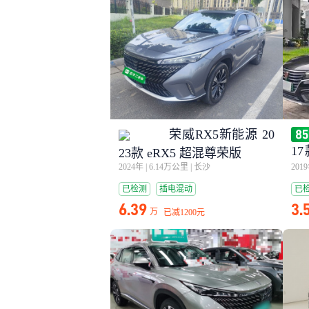
荣威RX5新能源 20
17
23款 eRX5 超混尊荣版
贵
2024年
|
6.14万公里
|
长沙
201
已检测
插电混动
已
6.39
3.
万
已减
1200元