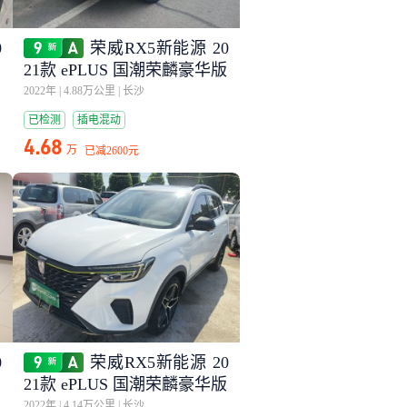
0
荣威RX5新能源 20
21款 ePLUS 国潮荣麟豪华版
2022年
|
4.88万公里
|
长沙
已检测
插电混动
4.68
万
已减
2600元
0
荣威RX5新能源 20
越
21款 ePLUS 国潮荣麟豪华版
2022年
|
4.14万公里
|
长沙