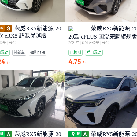
荣威RX5新能源 20
荣威RX5新能源 2
款 eRX5 超混优越版
20款 ePLUS 国潮荣麟旗舰版
0公里
|
长沙
2021年
|
6.04万公里
|
长沙
电混动
纯新车
60期分期
已检测
插电混动
24
4.75
万
万
荣威RX5新能源 20
荣威RX5新能源 2