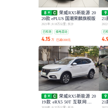
荣威RX5新能源 20
20款 ePLUS 国潮荣麟旗舰版
2
2021年
|
8.18万公里
|
长沙
202
已检测
插电混动
已
4.15
4.
万
已减
6300元
荣威RX5新能源 20
19款 eRX5 50T 互联网超越
2
旗舰版
2020年
|
8.35万公里
|
长沙
202