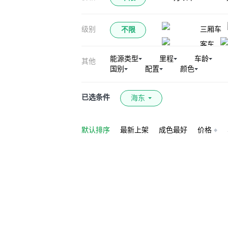
卫士（平行进口）
级别
三厢车
不限
客车
能源类型
里程
车龄
其他
国别
配置
颜色
已选条件
海东
默认排序
最新上架
成色最好
价格