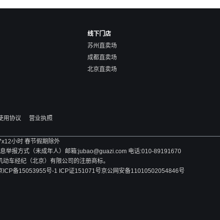
线下门店
苏州直卖场
成都直卖场
北京直卖场
使用协议
营业执照
 7x12小时 春节假期除外
方式（未成年人）邮箱:jubao@guazi.com 电话:010-89191670
旧机动车经纪（北京）有限公司的注册商标。
京ICP备15053955号-1 ICP证151071号
京公网安备11010502054846号