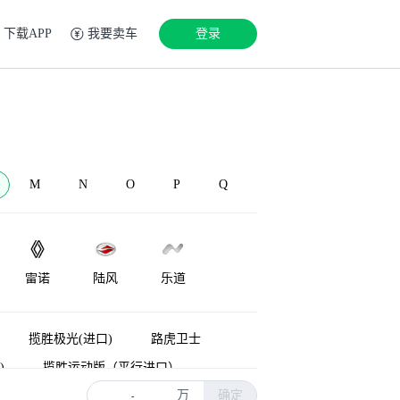
下载APP
我要卖车
登录
M
N
O
P
Q
雷诺
陆风
乐道
LEVC
Lorinser
兰博基尼
揽胜极光(进口)
路虎卫士
)
揽胜运动版（平行进口）
万
确定
能源
揽胜新能源
神行者
-