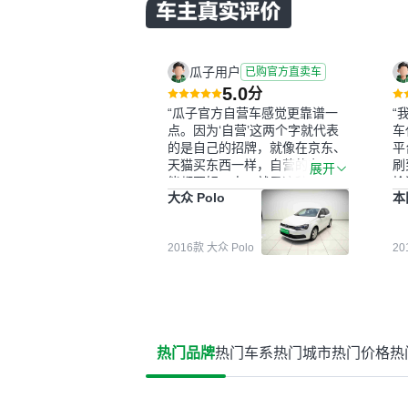
瓜子用户
已购官方直卖车
5.0
分
“瓜子官方自营车感觉更靠谱一
“
点。因为‘自营’这两个字就代表
车
的是自己的招牌，就像在京东、
平
天猫买东西一样，自营的东西可
刷
展开
能都要好一点。就是这种刻板印
检
大众 Polo
本
象吧。一开始买二手车的时候，
外
我确实有担心过事故车、泡水车
买
这些问题。瓜子的检测报告其实
户
2016款 大众 Polo
2
并不能完全打消顾虑，因为我也
格
听说过一些报告造假或者没检测
子
出来的情况。我拿到你们的信息
常
之后，自己又在线上去做了一些
多
报告查询（用了其他平台），同
买
时也找了朋友帮忙线下看车。结
钱
热门品牌
热门车系
热门城市
热门价格
热
果跟你们的报告是符合的，所以
价
这次车况没问题。购车流程挺快
测
的，我第一天看车，第二天你们
就约我到店，我第三天去提的