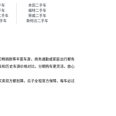
帮我谈价。自营车我讲过价，最
手车
本田二手车
后是通过花一块钱买优惠券的方
手车
福特二手车
式，便宜了800块钱成交。”
二手车
荣威二手车
手车
斯柯达二手车
门畅销款等丰富车源，商务通勤或家庭出行都有
告和历史车源价格对比，分期购车更灵活，放心
买卖双方都划算。瓜子全程官方保障，每车必过