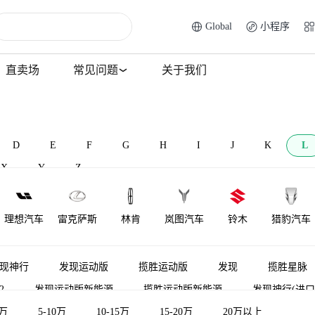
Global
小程序
直卖场
常见问题
关于我们
D
E
F
G
H
I
J
K
L
X
Y
Z
理想汽车
雷克萨斯
林肯
岚图汽车
铃木
猎豹汽车
莲花跑车
菱势汽车
理念
莲花汽车
雷达汽车
力帆汽车
现神行
发现运动版
揽胜运动版
发现
揽胜星脉
2
发现运动版新能源
揽胜运动版新能源
发现神行(进口
LOCAL
陆地方舟
LITE
领途汽车
雷丁
口）
5万
5-10万
揽胜极光新能源
10-15万
发现（平行进口）
15-20万
20万以上
路虎卫士新
MOTORS