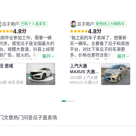
瓜子用户
瓜子用户
已购个人直卖车
使用线上分期购车
4.8
4.8
分
分
我刚毕业参加工作，需要一辆
“我之前的车子卖掉了，想重新
代步。感觉瓜子是全国最大的
买一辆车。主要看了瓜子和其他
台，规模大靠谱，抖音上经常
平台，对比下来瓜子的车源更
到广告，挺火的。每辆车都有
多，价格也更符合我的预期。之
展开
展开
测报告，这个让我很放心。去
前卖车来过瓜子，虽然价格没谈
田 思域
上汽大通
面买车全凭卖家一张嘴，不敢
成，但APP一直留着。瓜子毕竟
MAXUS 大通
。我买了本田思域，白色，过
是大平台，整体印象还好。我最
G10
次数少，公里数符合，虽然价
终买了一台上汽大通，18年的
2018款 上汽大通
016款 本田 思域
MAXUS 大通G10
比我心理预期略高一点，但瓜
车，公里数9万多，符合我的要
这么大的平台，车价贵点也正
求，颜色也是我喜欢的浅色。瓜
，毕竟有保障。其他平台上很
子能做线上分期，这一点很便
车没有第三方检测报告，不敢
捷，其他平台的分期需要到当地
。瓜子有检测有售后，多花点
办理，线上办不了，这是瓜子最
买个放心。从个人手里买车，
核心的额外价值。虽然我砍过一
门文章
热门问答
瓜子直卖场
格比车商那便宜，车况也有检
次价没成功，但不会影响对瓜子
报告，很透明。”
的信任。能接受瓜子比线下贵
1000-2000元，因为瓜子有质
保，车子出小毛病维修更有保