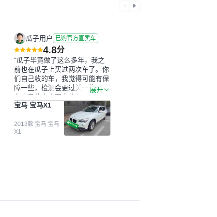
瓜子用户
已购官方直卖车
4.8
分
“瓜子毕竟做了这么多年，我之
前也在瓜子上买过两次车了。你
们自己收的车，我觉得可能有保
障一些，检测会更过关一些。平
展开
台自己收上来再卖的车，应该更
宝马 宝马X1
可靠。我买的是宝马X1，主要看
中它的价格和公里数比较合适。
另外，瓜子承诺无火烧、无事
2013款 宝马 宝马
X1
故、无泡水、无调表，在平台自
营上面买应该更有保障。二手车
肯定需要一个售后保障，这样更
安全、更放心，不像新车车况那
么好，剐蹭风险还是挺大的。售
后保障在我买车决策中的比重能
占到百分之七八十。个人车源的
话，需要我自己联系卖家，我试
着联系过但没人回我；而自营车
我点了议价，就有销售加我微信