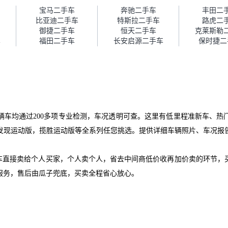
障。”
宝马二手车
奔驰二手车
丰田二
比亚迪二手车
特斯拉二手车
路虎二
御捷二手车
恒天二手车
克莱斯勒
车
福田二手车
长安启源二手车
保时捷二
辆车均通过200多项专业检测，车况透明可查。这里有低里程准新车、热
发现运动版，揽胜运动版等全系列任您挑选。提供详细车辆照片、车况报
爱车直接卖给个人买家，个人卖个人，省去中间商低价收再加价卖的环节，
服务，售后由瓜子兜底，买卖全程省心放心。