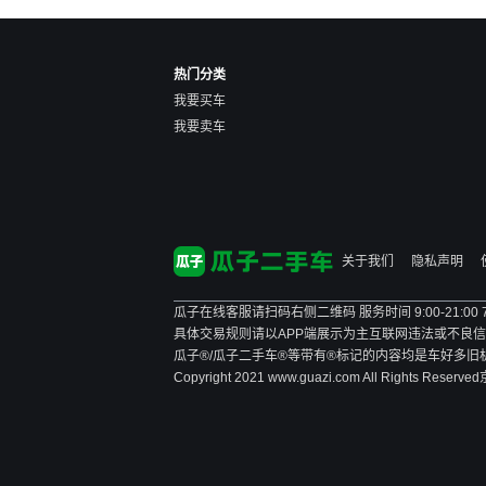
热门分类
我要买车
我要卖车
关于我们
隐私声明
瓜子在线客服请扫码右侧二维码 服务时间 9:00-21:00
具体交易规则请以APP端展示为主
互联网违法或不良信息举报
瓜子®/瓜子二手车®等带有®标记的内容均是车好多
Copyright 2021 www.guazi.com All Rights Reserved