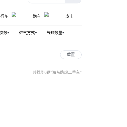
旅行车
跑车
皮卡
次数
进气方式
气缸数量
重置
共找到0辆
“
海东路虎二手车
”