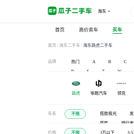
海东
首页
高价卖车
买车
首页
/
海东二手车
/
海东路虎二手车
品牌
热门
A
B
C
R
S
T
W
路虎
零跑汽车
领克
凌宝汽车
蓝电
灵悉
车系
揽胜极光
发
不限
揽胜
神行者
龙程汽车
珑致
劳斯莱斯
价格
不限
揽胜行政（平行进
3万以下
3-