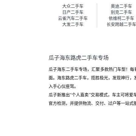
车。去之前我提前跟交接人员说
大众二手车
奥迪二手车
好，到了之后要当着我的面再做
日产二手车
别克二手车
一次复检，你们也安排了师傅，
云雀汽车二手车
依维柯二手车
服务可以，速度很快。体验下来
大发二手车
长安跨越二手
自营车的感觉是要比个人车好一
点。个人车主观性比较强，价格
超出卖家的心理预期后，他可能
直接就下架不卖了。而自营车你
们有最大的让步权利，还会再跟
瓜子海东路虎二手车专场
我协商，主动权在平台手里。”
瓜子海东二手车专场，汇聚多款热门车型！每
面。海东路虎二手车，揽胜极光，发现神行，
入手心仪座驾。
瓜子新推出“个人直卖”交易模式，车主可将
官方检测，并提供物流、交付、过户等一站式