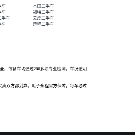
帮我谈价。自营车我讲过价，最
手车
本田二手车
后是通过花一块钱买优惠券的方
手车
福特二手车
式，便宜了800块钱成交。”
二手车
云度二手车
手车
远程二手车
全，每辆车均通过200多项专业检测，车况透明
买卖双方都划算。瓜子全程官方保障，每车必过