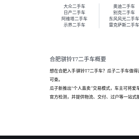
车。去之前我提前跟交接人员说
大众二手车
奥迪二手车
好，到了之后要当着我的面再做
日产二手车
别克二手车
一次复检，你们也安排了师傅，
阿维塔二手车
东风风光二手
服务可以，速度很快。体验下来
示界二手车
雷克萨斯二手
自营车的感觉是要比个人车好一
点。个人车主观性比较强，价格
超出卖家的心理预期后，他可能
直接就下架不卖了。而自营车你
们有最大的让步权利，还会再跟
合肥骐铃T7二手车概要
我协商，主动权在平台手里。”
想在合肥入手骐铃T7二手车？瓜子二手车值得
可查。
瓜子新推出“个人直卖”交易模式，车主可将
官方检测，并提供物流、交付、过户等一站式