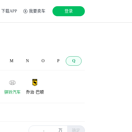
下载APP
我要卖车
登录
M
N
O
P
Q
骐铃汽车
乔治·巴顿
万
确定
-