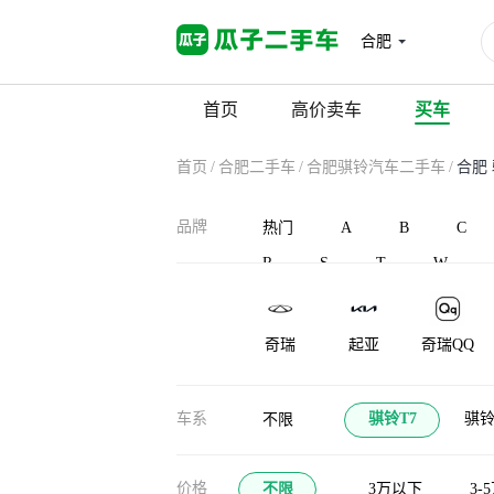
合肥
首页
高价卖车
买车
首页
/
合肥二手车
/
合肥骐铃汽车二手车
/
合肥
品牌
热门
A
B
C
R
S
T
W
奇瑞
起亚
奇瑞QQ
车系
骐铃T7
骐铃
不限
价格
不限
3万以下
3-