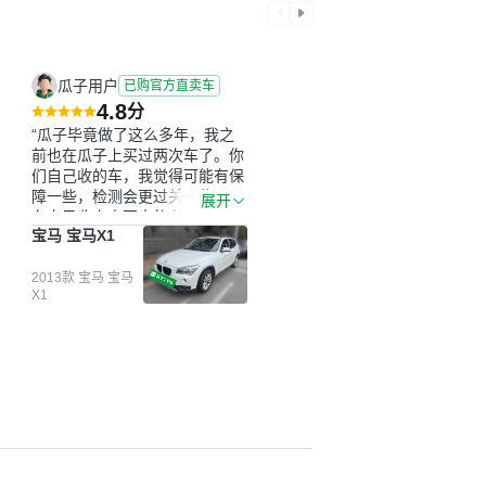
瓜子用户
已购官方直卖车
4.8
分
“瓜子毕竟做了这么多年，我之
前也在瓜子上买过两次车了。你
们自己收的车，我觉得可能有保
障一些，检测会更过关一些。平
展开
台自己收上来再卖的车，应该更
宝马 宝马X1
可靠。我买的是宝马X1，主要看
中它的价格和公里数比较合适。
另外，瓜子承诺无火烧、无事
2013款 宝马 宝马
X1
故、无泡水、无调表，在平台自
营上面买应该更有保障。二手车
肯定需要一个售后保障，这样更
安全、更放心，不像新车车况那
么好，剐蹭风险还是挺大的。售
后保障在我买车决策中的比重能
占到百分之七八十。个人车源的
话，需要我自己联系卖家，我试
着联系过但没人回我；而自营车
我点了议价，就有销售加我微信