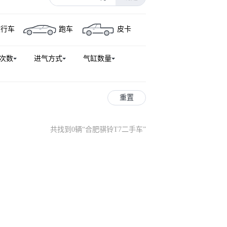
旅行车
跑车
皮卡
次数
进气方式
气缸数量
重置
共找到0辆
“
合肥骐铃T7二手车
”