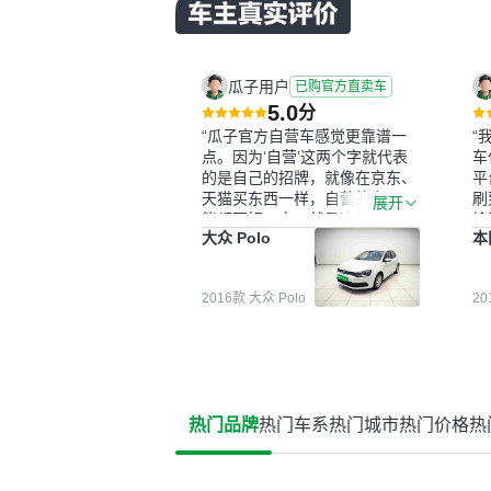
瓜子用户
已购官方直卖车
5.0
分
“瓜子官方自营车感觉更靠谱一
“
点。因为‘自营’这两个字就代表
车
的是自己的招牌，就像在京东、
平
天猫买东西一样，自营的东西可
刷
展开
能都要好一点。就是这种刻板印
检
大众 Polo
本
象吧。一开始买二手车的时候，
外
我确实有担心过事故车、泡水车
买
这些问题。瓜子的检测报告其实
户
2016款 大众 Polo
2
并不能完全打消顾虑，因为我也
格
听说过一些报告造假或者没检测
子
出来的情况。我拿到你们的信息
常
之后，自己又在线上去做了一些
多
报告查询（用了其他平台），同
买
时也找了朋友帮忙线下看车。结
钱
热门品牌
热门车系
热门城市
热门价格
热
果跟你们的报告是符合的，所以
价
这次车况没问题。购车流程挺快
测
的，我第一天看车，第二天你们
就约我到店，我第三天去提的