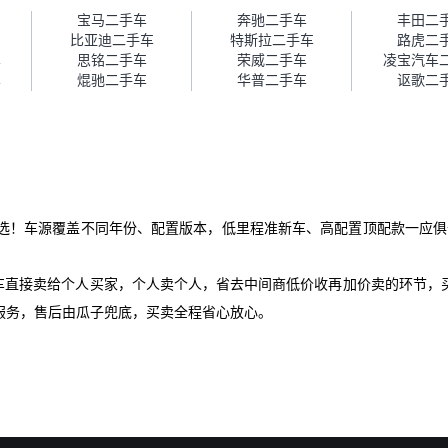
障。”
宝马二手车
奔驰二手车
丰田二
比亚迪二手车
特斯拉二手车
路虎二
车
思铭二手车
荣威二手车
凌宝汽车
车
焜驰二手车
华普二手车
讴歌二
选！车源覆盖不同年份、配置版本，低里程准新车、高配置顶配款一应俱
爱车直接卖给个人买家，个人卖个人，省去中间商低价收再加价卖的环节，
服务，售后由瓜子兜底，买卖全程省心放心。