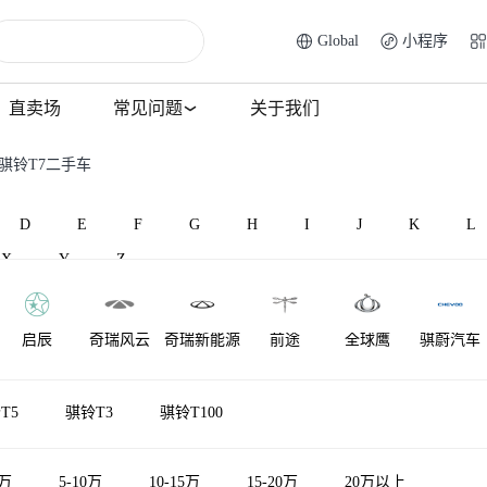
Global
小程序
直卖场
常见问题
关于我们
 骐铃T7二手车
D
E
F
G
H
I
J
K
L
X
Y
Z
启辰
奇瑞风云
奇瑞新能源
前途
全球鹰
骐蔚汽车
T5
骐铃T3
骐铃T100
5万
5-10万
10-15万
15-20万
20万以上