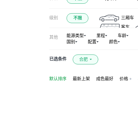
级别
三厢车
不限
客车
能源类型
里程
车龄
其他
国别
配置
颜色
已选条件
合肥
默认排序
最新上架
成色最好
价格