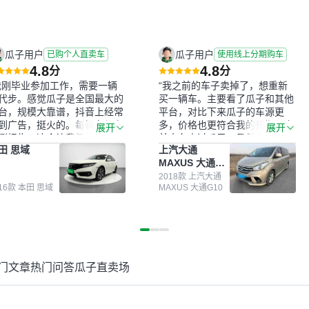
瓜子用户
瓜子用户
已购个人直卖车
使用线上分期购车
4.8
4.8
分
分
我刚毕业参加工作，需要一辆
“我之前的车子卖掉了，想重新
代步。感觉瓜子是全国最大的
买一辆车。主要看了瓜子和其他
台，规模大靠谱，抖音上经常
平台，对比下来瓜子的车源更
到广告，挺火的。每辆车都有
多，价格也更符合我的预期。之
展开
展开
测报告，这个让我很放心。去
前卖车来过瓜子，虽然价格没谈
田 思域
上汽大通
面买车全凭卖家一张嘴，不敢
成，但APP一直留着。瓜子毕竟
MAXUS 大通
。我买了本田思域，白色，过
是大平台，整体印象还好。我最
G10
次数少，公里数符合，虽然价
终买了一台上汽大通，18年的
2018款 上汽大通
016款 本田 思域
MAXUS 大通G10
比我心理预期略高一点，但瓜
车，公里数9万多，符合我的要
这么大的平台，车价贵点也正
求，颜色也是我喜欢的浅色。瓜
，毕竟有保障。其他平台上很
子能做线上分期，这一点很便
车没有第三方检测报告，不敢
捷，其他平台的分期需要到当地
。瓜子有检测有售后，多花点
办理，线上办不了，这是瓜子最
买个放心。从个人手里买车，
核心的额外价值。虽然我砍过一
门文章
热门问答
瓜子直卖场
格比车商那便宜，车况也有检
次价没成功，但不会影响对瓜子
报告，很透明。”
的信任。能接受瓜子比线下贵
1000-2000元，因为瓜子有质
保，车子出小毛病维修更有保