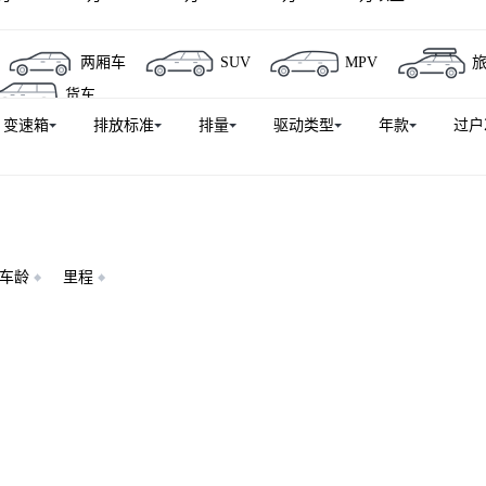
两厢车
SUV
MPV
货车
变速箱
排放标准
排量
驱动类型
年款
过户
车龄
里程