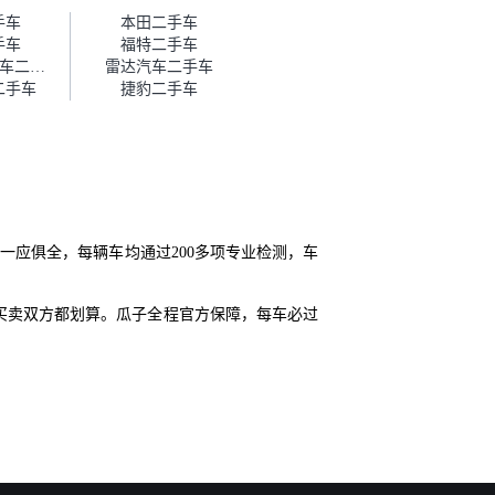
帮我谈价。自营车我讲过价，最
手车
本田二手车
后是通过花一块钱买优惠券的方
手车
福特二手车
式，便宜了800块钱成交。”
NEVS国能汽车二手车
雷达汽车二手车
二手车
捷豹二手车
一应俱全，每辆车均通过200多项专业检测，车
买卖双方都划算。瓜子全程官方保障，每车必过