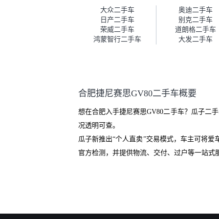
车。去之前我提前跟交接人员说
大众二手车
奥迪二手车
好，到了之后要当着我的面再做
日产二手车
别克二手车
一次复检，你们也安排了师傅，
荣威二手车
道朗格二手车
服务可以，速度很快。体验下来
鸿蒙智行二手车
大发二手车
自营车的感觉是要比个人车好一
点。个人车主观性比较强，价格
超出卖家的心理预期后，他可能
直接就下架不卖了。而自营车你
们有最大的让步权利，还会再跟
合肥捷尼赛思GV80二手车概要
我协商，主动权在平台手里。”
想在合肥入手捷尼赛思GV80二手车？瓜子二
况透明可查。
瓜子新推出“个人直卖”交易模式，车主可将
官方检测，并提供物流、交付、过户等一站式