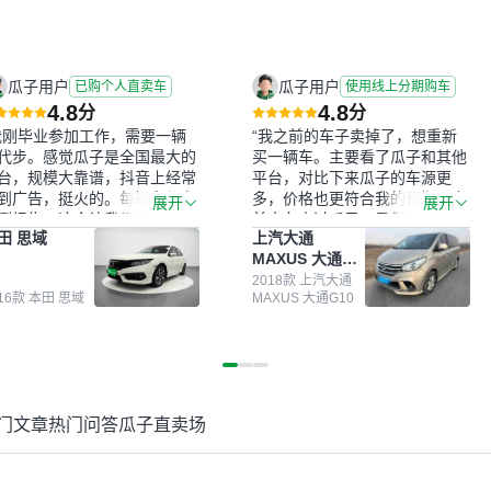
瓜子用户
瓜子用户
已购个人直卖车
使用线上分期购车
4.8
4.8
分
分
我刚毕业参加工作，需要一辆
“我之前的车子卖掉了，想重新
代步。感觉瓜子是全国最大的
买一辆车。主要看了瓜子和其他
台，规模大靠谱，抖音上经常
平台，对比下来瓜子的车源更
到广告，挺火的。每辆车都有
多，价格也更符合我的预期。之
展开
展开
测报告，这个让我很放心。去
前卖车来过瓜子，虽然价格没谈
田 思域
上汽大通
面买车全凭卖家一张嘴，不敢
成，但APP一直留着。瓜子毕竟
MAXUS 大通
。我买了本田思域，白色，过
是大平台，整体印象还好。我最
G10
次数少，公里数符合，虽然价
终买了一台上汽大通，18年的
2018款 上汽大通
016款 本田 思域
MAXUS 大通G10
比我心理预期略高一点，但瓜
车，公里数9万多，符合我的要
这么大的平台，车价贵点也正
求，颜色也是我喜欢的浅色。瓜
，毕竟有保障。其他平台上很
子能做线上分期，这一点很便
车没有第三方检测报告，不敢
捷，其他平台的分期需要到当地
。瓜子有检测有售后，多花点
办理，线上办不了，这是瓜子最
买个放心。从个人手里买车，
核心的额外价值。虽然我砍过一
门文章
热门问答
瓜子直卖场
格比车商那便宜，车况也有检
次价没成功，但不会影响对瓜子
报告，很透明。”
的信任。能接受瓜子比线下贵
1000-2000元，因为瓜子有质
保，车子出小毛病维修更有保