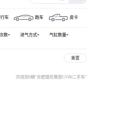
旅行车
跑车
皮卡
次数
进气方式
气缸数量
重置
共找到0辆
“
合肥捷尼赛思GV80二手车
”