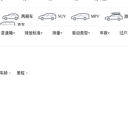
两厢车
SUV
MPV
货车
变速箱
排放标准
排量
驱动类型
年款
过户
车龄
里程