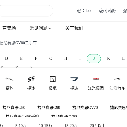
Global
小程序
直卖场
常见问题
关于我们
 捷尼赛思GV80二手车
D
E
F
G
H
I
J
K
L
X
Y
Z
捷豹
捷途
极氪
捷达
江汽集团
江淮汽车
江淮钇为
捷尼赛思
金龙
君马汽车
捷途纵横
极石
捷尼赛思G80
捷尼赛思G90
捷尼赛思GV70
捷尼赛思纯
捷尼赛思GV80轿跑
捷尼赛思GV60
金琥新能源
金旅
金冠汽车
5万
5-10万
10-15万
15-20万
20万以上