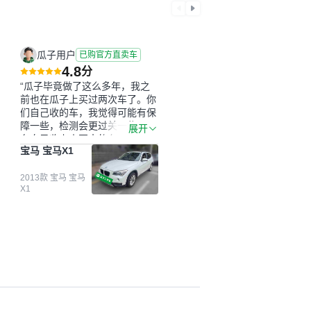
瓜子用户
已购官方直卖车
4.8
分
“瓜子毕竟做了这么多年，我之
前也在瓜子上买过两次车了。你
们自己收的车，我觉得可能有保
障一些，检测会更过关一些。平
展开
台自己收上来再卖的车，应该更
宝马 宝马X1
可靠。我买的是宝马X1，主要看
中它的价格和公里数比较合适。
另外，瓜子承诺无火烧、无事
2013款 宝马 宝马
X1
故、无泡水、无调表，在平台自
营上面买应该更有保障。二手车
肯定需要一个售后保障，这样更
安全、更放心，不像新车车况那
么好，剐蹭风险还是挺大的。售
后保障在我买车决策中的比重能
占到百分之七八十。个人车源的
话，需要我自己联系卖家，我试
着联系过但没人回我；而自营车
我点了议价，就有销售加我微信