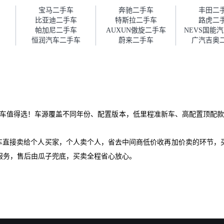
障。”
宝马二手车
奔驰二手车
丰田二
比亚迪二手车
特斯拉二手车
路虎二
帕加尼二手车
AUXUN傲旋二手车
恒润汽车二手车
蔚来二手车
广汽吉奥
手车值得选！车源覆盖不同年份、配置版本，低里程准新车、高配置顶配款
爱车直接卖给个人买家，个人卖个人，省去中间商低价收再加价卖的环节，
服务，售后由瓜子兜底，买卖全程省心放心。