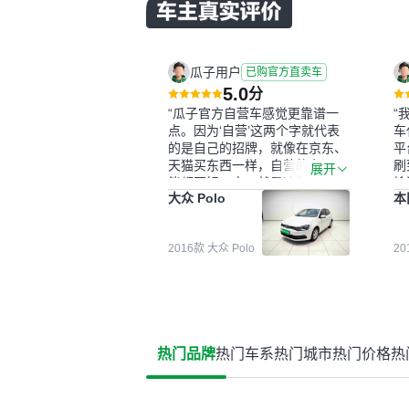
瓜子用户
已购官方直卖车
5.0
分
“瓜子官方自营车感觉更靠谱一
“
点。因为‘自营’这两个字就代表
车
的是自己的招牌，就像在京东、
平
天猫买东西一样，自营的东西可
刷
展开
能都要好一点。就是这种刻板印
检
大众 Polo
本
象吧。一开始买二手车的时候，
外
我确实有担心过事故车、泡水车
买
这些问题。瓜子的检测报告其实
户
2016款 大众 Polo
2
并不能完全打消顾虑，因为我也
格
听说过一些报告造假或者没检测
子
出来的情况。我拿到你们的信息
常
之后，自己又在线上去做了一些
多
报告查询（用了其他平台），同
买
时也找了朋友帮忙线下看车。结
钱
热门品牌
热门车系
热门城市
热门价格
热
果跟你们的报告是符合的，所以
价
这次车况没问题。购车流程挺快
测
的，我第一天看车，第二天你们
就约我到店，我第三天去提的