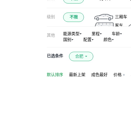
级别
三厢车
不限
客车
能源类型
里程
车龄
其他
国别
配置
颜色
已选条件
合肥
默认排序
最新上架
成色最好
价格