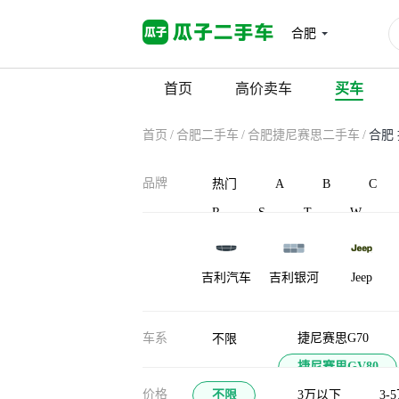
合肥
首页
高价卖车
买车
首页
/
合肥二手车
/
合肥捷尼赛思二手车
/
合肥
品牌
热门
A
B
C
R
S
T
W
吉利汽车
吉利银河
Jeep
江淮瑞风
捷途山海
江铃集团新
车系
捷尼赛思G70
不限
能源
捷尼赛思GV80
九龙
江南汽车
江铃晶马汽
价格
不限
3万以下
3-
车