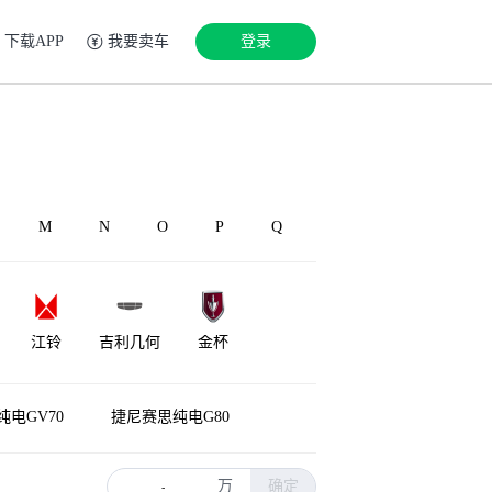
下载APP
我要卖车
登录
M
N
O
P
Q
江铃
吉利几何
金杯
极越
骏驰
钧天
电GV70
捷尼赛思纯电G80
万
确定
-