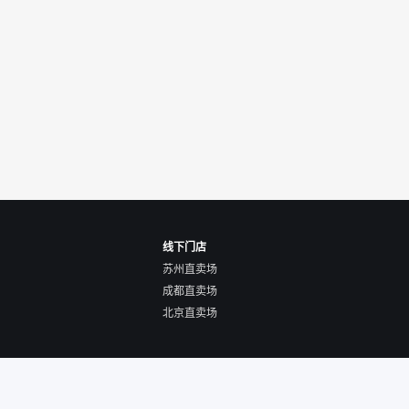
线下门店
苏州直卖场
成都直卖场
北京直卖场
使用协议
营业执照