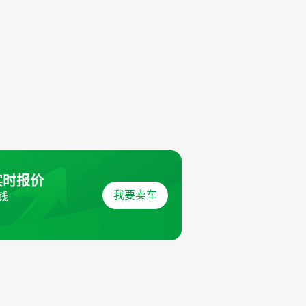
实时报价
我要卖车
钱