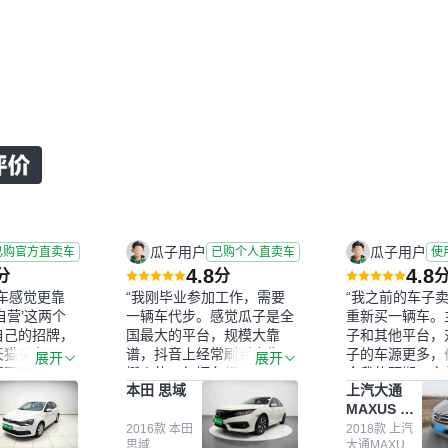
瓜子用户
瓜子用户
已购官方直卖车
已购个人直卖车
使
4.8
4.8
分
分
车感觉更靠
“我刚毕业参加工作，需要
“我之前的车子
自营’这两个
一辆车代步。感觉瓜子是全
重新买一辆车。
自己的招牌，
国最大的平台，规模大靠
子和其他平台，
天猫买东西一
谱，抖音上经常刷到广告，
子的车源更多，
展开
展开
西可能都要好
挺火的。每辆车都有检测报
合我的预期。之
本田 思域
上汽大通
种刻板印象
告，这个让我很放心。去外
瓜子，虽然价格
MAXUS 大
二手车的时
面买车全凭卖家一张嘴，不
APP一直留着
通G10
担心过事故
敢买。我买了本田思域，白
2016款 本田
大平台，整体印
2018款 上汽
思域
大通MAXUS