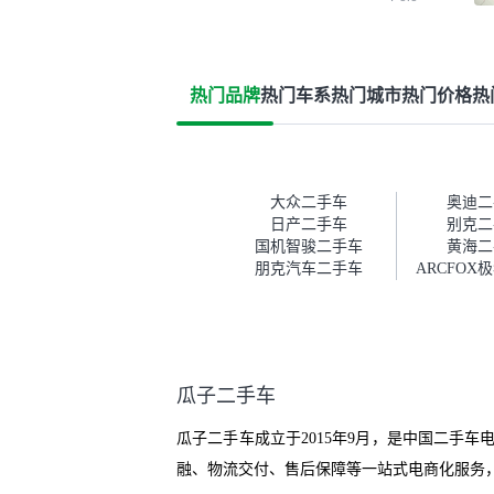
车、泡水车这
的检测报告其
打消顾虑，因
一些报告造假
来的情况。我
热门品牌
热门车系
热门城市
热门价格
热
息之后，自己
了一些报告查
平台），同时
忙线下看车。
报告是符合的
大众二手车
奥迪二
况没问题。购
日产二手车
别克二
的，我第一天
国机智骏二手车
黄海二
你们就约我到
朋克汽车二手车
ARCFOX
去提的车。去
交接人员说好
当着我的面再
你们也安排了
以，速度很快
营车的感觉是
瓜子二手车
一点。个人车
强，价格超出
瓜子二手车成立于2015年9月，是中国二手
期后，他可能
卖了。而自营
融、物流交付、售后保障等一站式电商化服务，
的让步权利，