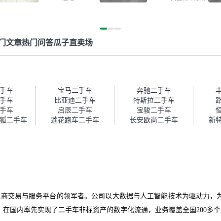
些问题。瓜子
色，过户次数少，公里数符
最终买了一台上
大通G10
实并不能完全
合，虽然价格比我心理预期
年的车，公里数
为我也听说过
略高一点，但瓜子这么大的
合我的要求，颜
或者没检测出
平台，车价贵点也正常，毕
欢的浅色。瓜子
拿到你们的信
竟有保障。其他平台上很多
期，这一点很便
门文章
热门问答
瓜子直卖场
又在线上去做
车没有第三方检测报告，不
台的分期需要到
询（用了其他
敢买。瓜子有检测有售后，
线上办不了，这
也找了朋友帮
多花点钱买个放心。从个人
心的额外价值。
结果跟你们的
手里买车，价格比车商那便
一次价没成功，
，所以这次车
宜，车况也有检测报告，很
对瓜子的信任。
手车
宝马二手车
奔驰二手车
车流程挺快
透明。”
比线下贵1000-
手车
比亚迪二手车
特斯拉二手车
看车，第二天
为瓜子有质保，
手车
启辰二手车
宝骏二手车
店，我第三天
病维修更有保障
极狐二手车
莲花跑车二手车
长安欧尚二手车
新
之前我提前跟
，到了之后要
做一次复检，
师傅，服务可
。体验下来自
要比个人车好
主观性比较
卖家的心理预
车电商交易与服务平台的领军者。公司以大数据与人工智能技术为驱动力
直接就下架不
车你们有最大
在国内率先实现了二手车非标资产的数字化流通，业务覆盖全国200多
还会再跟我协