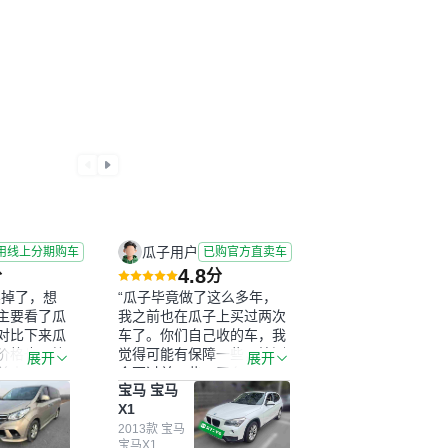
瓜子用户
用线上分期购车
已购官方直卖车
4.8
分
分
卖掉了，想
“瓜子毕竟做了这么多年，
主要看了瓜
我之前也在瓜子上买过两次
对比下来瓜
车了。你们自己收的车，我
价格也更符
觉得可能有保障一些，检测
展开
展开
前卖车来过
会更过关一些。平台自己收
宝马 宝马
没谈成，但
上来再卖的车，应该更可
X1
。瓜子毕竟是
靠。我买的是宝马X1，主要
象还好。我
看中它的价格和公里数比较
2013款 宝马
宝马X1