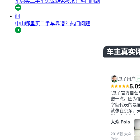
东莞买二手车怎么避免被坑？
热门问题
问
中山哪里买二手车靠谱？
热门问题
瓜子用户
5.0
“瓜子官方自营
谱一点。因为‘
字就代表的是
就像在京东、
样，自营的东
大众 Polo
一点。就是这
吧。一开始买
候，我确实有
2016款 大众
Polo