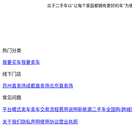
商，主动权在平
瓜子二手车以“让每个家庭都拥有更好的车”为
热门分类
我要买车
我要卖车
线下门店
苏州直卖场
成都直卖场
北京直卖场
常见问题
平台模式
卖车
卖车交易流程
费用说明
新能源二手车
全国购/跨城
关于我们
隐私声明
使用协议
营业执照