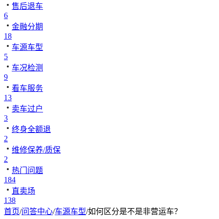
售后退车
6
金融分期
18
车源车型
5
车况检测
9
看车服务
13
卖车过户
3
终身全额退
2
维修保养/质保
2
热门问题
184
直卖场
138
首页
/
问答中心
/
车源车型
/
如何区分是不是非营运车？