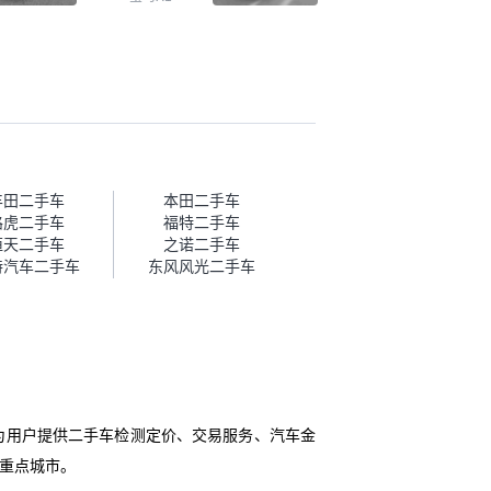
汽大通，18
合适。另外，瓜子承诺无火
9万多，符
烧、无事故、无泡水、无调
色也是我喜
表，在平台自营上面买应该
能做线上分
更有保障。二手车肯定需要
捷，其他平
一个售后保障，这样更安
当地办理，
全、更放心，不像新车车况
是瓜子最核
那么好，剐蹭风险还是挺大
虽然我砍过
的。售后保障在我买车决策
但不会影响
中的比重能占到百分之七八
能接受瓜子
十。个人车源的话，需要我
丰田二手车
本田二手车
2000元，因
自己联系卖家，我试着联系
路虎二手车
福特二手车
车子出小毛
过但没人回我；而自营车我
恒天二手车
之诺二手车
。”
点了议价，就有销售加我微
特汽车二手车
东风风光二手车
信帮我谈价。自营车我讲过
价，最后是通过花一块钱买
优惠券的方式，便宜了800
块钱成交。”
，为用户提供二手车检测定价、交易服务、汽车金
个重点城市。