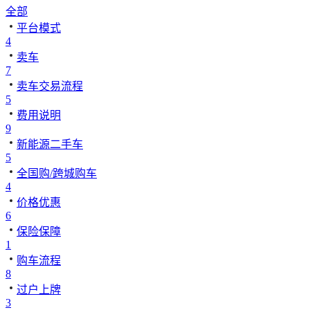
全部
平台模式
4
卖车
7
卖车交易流程
5
费用说明
9
新能源二手车
5
全国购/跨城购车
4
价格优惠
6
保险保障
1
购车流程
8
过户上牌
3