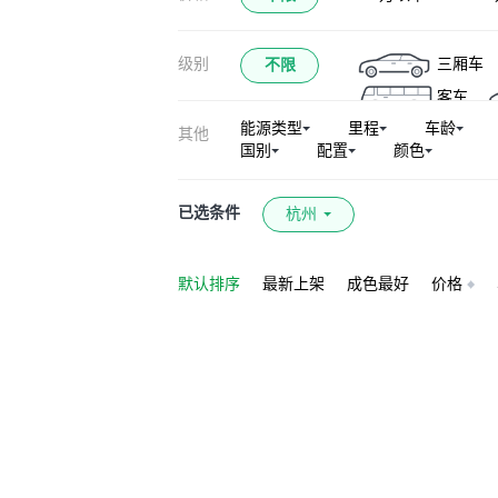
级别
三厢车
不限
客车
能源类型
里程
车龄
其他
国别
配置
颜色
已选条件
杭州
默认排序
最新上架
成色最好
价格