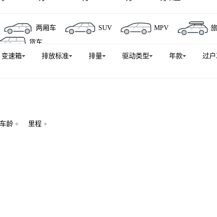
两厢车
SUV
MPV
货车
变速箱
排放标准
排量
驱动类型
年款
过户
车龄
里程