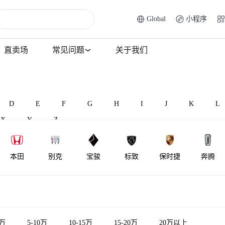
Global
小程序
直卖场
常见问题
关于我们
D
E
F
G
H
I
J
K
L
X
Y
Z
本田
别克
宝骏
标致
保时捷
奔腾
BAW北汽制
北汽昌河
比速汽车
北汽瑞翔
宾利
百智新能
造
5万
5-10万
10-15万
15-20万
20万以上