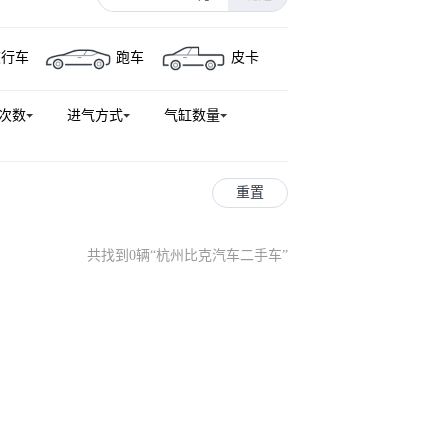
旅行车
跑车
皮卡
次数
进气方式
气缸数量
重置
共找到0辆
“
杭州比克汽车二手车
”