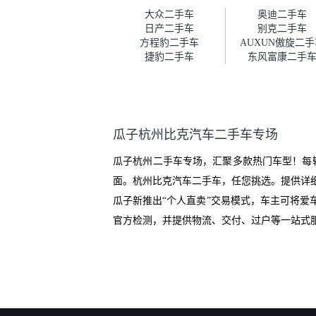
车。去之前我提前跟交接人员说
大众二手车
奥迪二手车
好，到了之后要当着我的面再做
日产二手车
别克二手车
一次复检，你们也安排了师傅，
方程豹二手车
AUXUN傲旋二手
服务可以，速度很快。体验下来
捷豹二手车
东风富康二手
自营车的感觉是要比个人车好一
点。个人车主观性比较强，价格
超出卖家的心理预期后，他可能
直接就下架不卖了。而自营车你
们有最大的让步权利，还会再跟
瓜子杭州比克汽车二手车专场
我协商，主动权在平台手里。”
瓜子杭州二手车专场，汇聚多款热门车型！每
面。杭州比克汽车二手车，任您挑选。提供详
瓜子新推出“个人直卖”交易模式，车主可将
官方检测，并提供物流、交付、过户等一站式