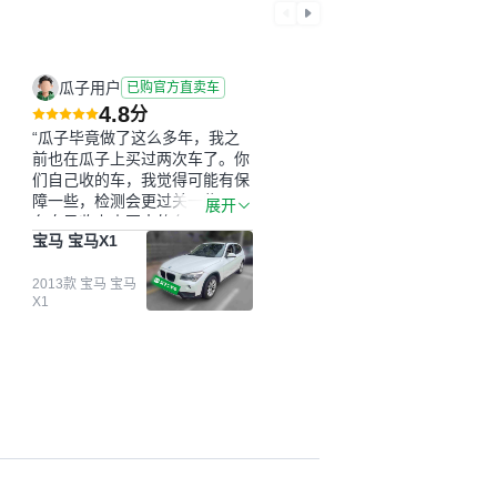
瓜子用户
已购官方直卖车
4.8
分
“瓜子毕竟做了这么多年，我之
前也在瓜子上买过两次车了。你
们自己收的车，我觉得可能有保
障一些，检测会更过关一些。平
展开
台自己收上来再卖的车，应该更
宝马 宝马X1
可靠。我买的是宝马X1，主要看
中它的价格和公里数比较合适。
另外，瓜子承诺无火烧、无事
2013款 宝马 宝马
X1
故、无泡水、无调表，在平台自
营上面买应该更有保障。二手车
肯定需要一个售后保障，这样更
安全、更放心，不像新车车况那
么好，剐蹭风险还是挺大的。售
后保障在我买车决策中的比重能
占到百分之七八十。个人车源的
话，需要我自己联系卖家，我试
着联系过但没人回我；而自营车
我点了议价，就有销售加我微信