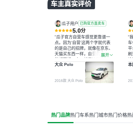
瓜子用户
已购官方直卖车
5.0
分
“瓜子官方自营车感觉更靠谱一
“
点。因为‘自营’这两个字就代表
车
的是自己的招牌，就像在京东、
平
天猫买东西一样，自营的东西可
刷
展开
能都要好一点。就是这种刻板印
检
大众 Polo
本
象吧。一开始买二手车的时候，
外
我确实有担心过事故车、泡水车
买
这些问题。瓜子的检测报告其实
户
2016款 大众 Polo
2
并不能完全打消顾虑，因为我也
格
听说过一些报告造假或者没检测
子
出来的情况。我拿到你们的信息
常
之后，自己又在线上去做了一些
多
报告查询（用了其他平台），同
买
时也找了朋友帮忙线下看车。结
钱
热门品牌
热门车系
热门城市
热门价格
热
果跟你们的报告是符合的，所以
价
这次车况没问题。购车流程挺快
测
的，我第一天看车，第二天你们
就约我到店，我第三天去提的