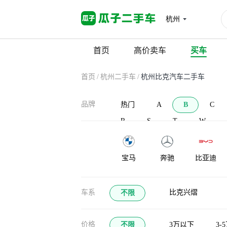
杭州
首页
高价卖车
买车
首页
/
杭州二手车
/
杭州比克汽车二手车
品牌
热门
A
B
C
R
S
T
W
宝马
奔驰
比亚迪
宝沃
北汽新能源
北汽威旺
车系
比克兴熠
不限
布加迪
北汽道达
比克汽车
价格
不限
3万以下
3-