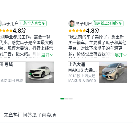
瓜子用户
瓜子用户
已购个人直卖车
使用线上分期购车
4.8
4.8
分
分
我刚毕业参加工作，需要一辆
“我之前的车子卖掉了，想重新
代步。感觉瓜子是全国最大的
买一辆车。主要看了瓜子和其他
台，规模大靠谱，抖音上经常
平台，对比下来瓜子的车源更
到广告，挺火的。每辆车都有
多，价格也更符合我的预期。之
展开
展开
测报告，这个让我很放心。去
前卖车来过瓜子，虽然价格没谈
田 思域
上汽大通
面买车全凭卖家一张嘴，不敢
成，但APP一直留着。瓜子毕竟
MAXUS 大通
。我买了本田思域，白色，过
是大平台，整体印象还好。我最
G10
次数少，公里数符合，虽然价
终买了一台上汽大通，18年的
2018款 上汽大通
016款 本田 思域
MAXUS 大通G10
比我心理预期略高一点，但瓜
车，公里数9万多，符合我的要
这么大的平台，车价贵点也正
求，颜色也是我喜欢的浅色。瓜
，毕竟有保障。其他平台上很
子能做线上分期，这一点很便
车没有第三方检测报告，不敢
捷，其他平台的分期需要到当地
。瓜子有检测有售后，多花点
办理，线上办不了，这是瓜子最
买个放心。从个人手里买车，
核心的额外价值。虽然我砍过一
门文章
热门问答
瓜子直卖场
格比车商那便宜，车况也有检
次价没成功，但不会影响对瓜子
报告，很透明。”
的信任。能接受瓜子比线下贵
1000-2000元，因为瓜子有质
保，车子出小毛病维修更有保