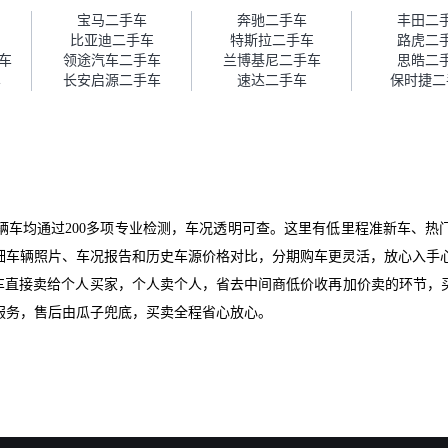
障。”
宝马二手车
奔驰二手车
丰田二
比亚迪二手车
特斯拉二手车
路虎二
车
领途汽车二手车
兰博基尼二手车
思皓二
车
长安启源二手车
速达二手车
保时捷二
辆车均通过200多项专业检测，车况透明可查。这里有低里程准新车、热
细车辆照片、车况报告和历史车源价格对比，分期购车更灵活，放心入手
爱车直接卖给个人买家，个人卖个人，省去中间商低价收再加价卖的环节，
服务，售后由瓜子兜底，买卖全程省心放心。