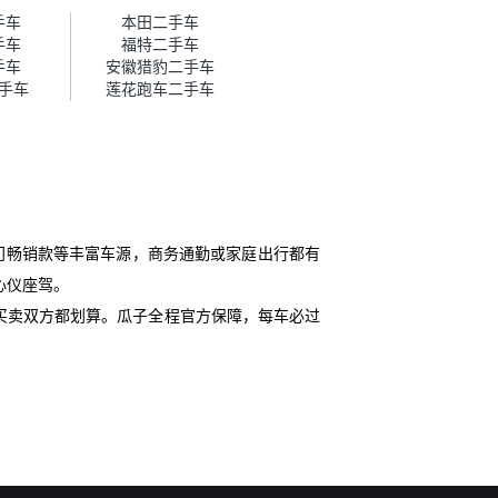
帮我谈价。自营车我讲过价，最
手车
本田二手车
后是通过花一块钱买优惠券的方
手车
福特二手车
式，便宜了800块钱成交。”
手车
安徽猎豹二手车
手车
莲花跑车二手车
门畅销款等丰富车源，商务通勤或家庭出行都有
心仪座驾。
买卖双方都划算。瓜子全程官方保障，每车必过