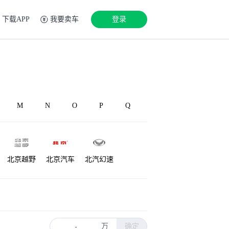
下载APP
我要卖车
登录
M
N
O
P
Q
北京越野
北京汽车
北汽幻速
源
铂驰
博速
北汽雷驰
万
确定
-