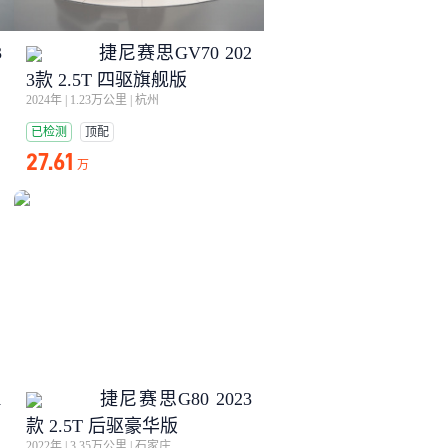
3
捷尼赛思GV70 202
3款 2.5T 四驱旗舰版
2024年
|
1.23万公里
|
杭州
已检测
顶配
27.61
万
1
捷尼赛思G80 2023
款 2.5T 后驱豪华版
2022年
|
3.35万公里
|
石家庄