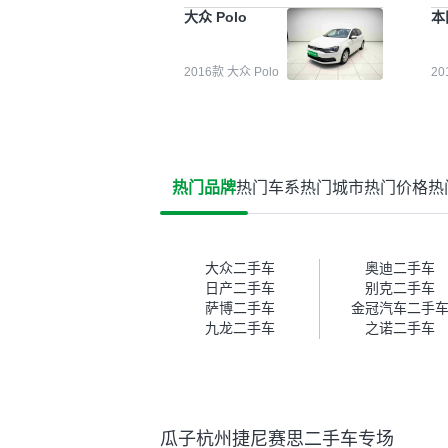
能都要好一点。就是这种刻板印
检
大众 Polo
本
象吧。一开始买二手车的时候，
外
我确实有担心过事故车、泡水车
买
这些问题。瓜子的检测报告其实
户
2016款 大众 Polo
2
并不能完全打消顾虑，因为我也
格
听说过一些报告造假或者没检测
子
出来的情况。我拿到你们的信息
常
之后，自己又在线上去做了一些
多
报告查询（用了其他平台），同
买
时也找了朋友帮忙线下看车。结
钱
热门品牌
热门车系
热门城市
热门价格
热
果跟你们的报告是符合的，所以
价
这次车况没问题。购车流程挺快
测
的，我第一天看车，第二天你们
就约我到店，我第三天去提的
车。去之前我提前跟交接人员说
大众二手车
奥迪二手车
好，到了之后要当着我的面再做
日产二手车
别克二手车
一次复检，你们也安排了师傅，
萨博二手车
金冠汽车二手
服务可以，速度很快。体验下来
九龙二手车
之诺二手车
自营车的感觉是要比个人车好一
点。个人车主观性比较强，价格
超出卖家的心理预期后，他可能
直接就下架不卖了。而自营车你
们有最大的让步权利，还会再跟
瓜子杭州捷尼赛思二手车专场
我协商，主动权在平台手里。”