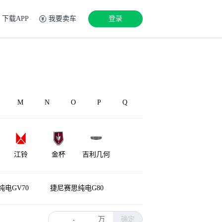
下载APP
我要卖车
登录
M
N
O
P
Q
江铃
金杯
吉利几何
极石
极越
钧天
电GV70
捷尼赛思纯电G80
万
确定
-