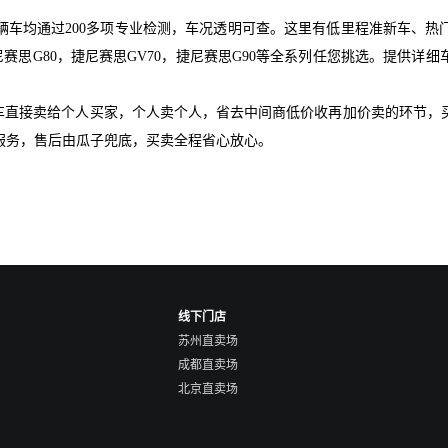
辆车均通过200多项专业检测，车况透明可查。这里有低里程准新车、热
尼赛思G80，捷尼赛思GV70，捷尼赛思G90等全系列任您挑选。提供详
爱车直接卖给个人买家，个人卖个人，省去中间商低价收再加价卖的环节，
服务，售后由瓜子兜底，买卖全程省心放心。
线下门店
苏州直卖场
成都直卖场
北京直卖场