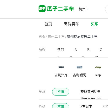
杭州
首页
高价卖车
买车
首页
/
杭州二手车
/
杭州捷尼赛思二手车
品牌
热门
A
B
C
R
S
T
W
吉利汽车
吉利银河
Jeep
江淮瑞风
捷途山海
江铃集团新
车系
捷尼赛思G70
不限
能源
捷尼赛思GV80
金琥新能源
九龙
江南汽车
价格
不限
3万以下
3-