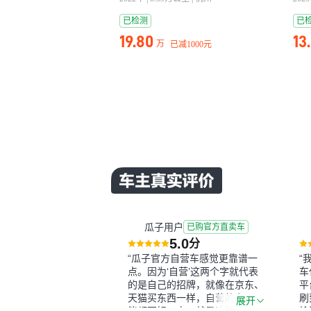
已检测
已
19.80
13
万
已减
1000元
瓜子用户
已购官方直卖车
5.0
分
“瓜子官方自营车感觉更靠谱一
“
点。因为‘自营’这两个字就代表
车
的是自己的招牌，就像在京东、
平
天猫买东西一样，自营的东西可
刷
展开