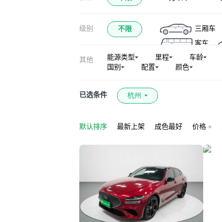
级别
三厢车
不限
客车
能源类型
里程
车龄
其他
国别
配置
颜色
已选条件
杭州
默认排序
最新上架
成色最好
价格