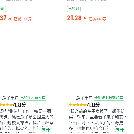
检测
已检测
.37
21.28
万
万
已减
1000元
已减
1.68万
瓜子用户
瓜子用户
已购个人直卖车
使用线上分期购车
4.8
4.8
分
分
我刚毕业参加工作，需要一辆
“我之前的车子卖掉了，想重新
代步。感觉瓜子是全国最大的
买一辆车。主要看了瓜子和其他
台，规模大靠谱，抖音上经常
平台，对比下来瓜子的车源更
到广告，挺火的。每辆车都有
多，价格也更符合我的预期。之
展开
展开