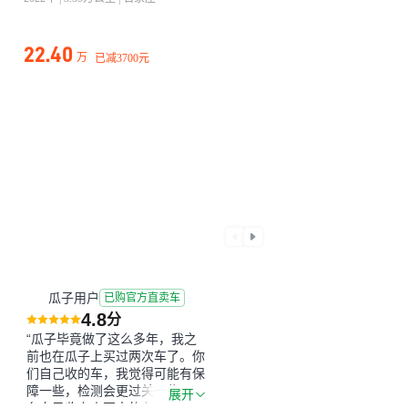
22.40
万
已减
3700元
瓜子用户
已购官方直卖车
4.8
分
“瓜子毕竟做了这么多年，我之
前也在瓜子上买过两次车了。你
们自己收的车，我觉得可能有保
障一些，检测会更过关一些。平
展开