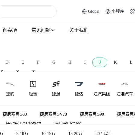
Global
小程序
直卖场
常见问题
关于我们
D
E
F
G
H
I
J
K
L
X
Y
Z
捷豹
极氪
捷途
捷达
江汽集团
江淮汽车
江淮钇为
捷尼赛思
金龙
君马汽车
捷途纵横
骏驰
捷尼赛思G80
捷尼赛思GV70
捷尼赛思G90
捷尼赛思纯
捷尼赛思GV80轿跑
捷尼赛思GV60
江铃晶马汽
金旅
金冠汽车
5万
5-10万
10-15万
15-20万
20万以上
车