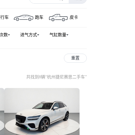
旅行车
跑车
皮卡
次数
进气方式
气缸数量
重置
共找到8辆
“
杭州捷尼赛思二手车
”