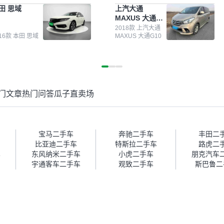
测报告，这个让我很放心。去
前卖车来过瓜子，虽然价格没谈
田 思域
上汽大通
面买车全凭卖家一张嘴，不敢
成，但APP一直留着。瓜子毕竟
MAXUS 大通
。我买了本田思域，白色，过
是大平台，整体印象还好。我最
G10
次数少，公里数符合，虽然价
终买了一台上汽大通，18年的
2018款 上汽大通
016款 本田 思域
MAXUS 大通G10
比我心理预期略高一点，但瓜
车，公里数9万多，符合我的要
这么大的平台，车价贵点也正
求，颜色也是我喜欢的浅色。瓜
，毕竟有保障。其他平台上很
子能做线上分期，这一点很便
车没有第三方检测报告，不敢
捷，其他平台的分期需要到当地
。瓜子有检测有售后，多花点
办理，线上办不了，这是瓜子最
买个放心。从个人手里买车，
核心的额外价值。虽然我砍过一
门文章
热门问答
瓜子直卖场
格比车商那便宜，车况也有检
次价没成功，但不会影响对瓜子
报告，很透明。”
的信任。能接受瓜子比线下贵
1000-2000元，因为瓜子有质
保，车子出小毛病维修更有保
障。”
宝马二手车
奔驰二手车
丰田二
比亚迪二手车
特斯拉二手车
路虎二
车
东风纳米二手车
小虎二手车
朋克汽车
宇通客车二手车
观致二手车
斯巴鲁二