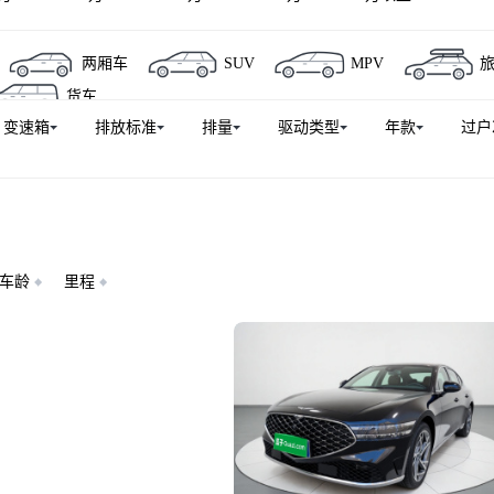
两厢车
SUV
MPV
货车
变速箱
排放标准
排量
驱动类型
年款
过户
车龄
里程