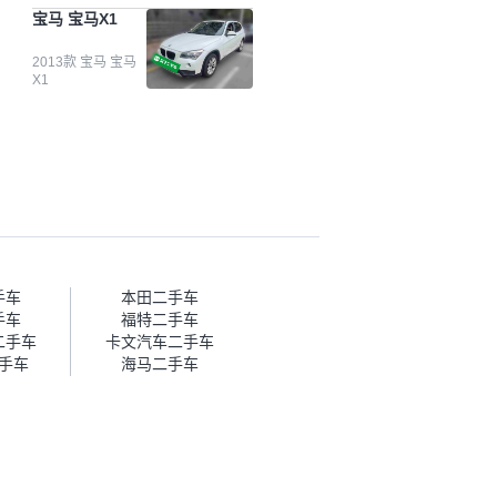
台自己收上来再卖的车，应该更
宝马 宝马X1
可靠。我买的是宝马X1，主要看
中它的价格和公里数比较合适。
另外，瓜子承诺无火烧、无事
2013款 宝马 宝马
X1
故、无泡水、无调表，在平台自
营上面买应该更有保障。二手车
肯定需要一个售后保障，这样更
安全、更放心，不像新车车况那
么好，剐蹭风险还是挺大的。售
后保障在我买车决策中的比重能
占到百分之七八十。个人车源的
话，需要我自己联系卖家，我试
着联系过但没人回我；而自营车
我点了议价，就有销售加我微信
帮我谈价。自营车我讲过价，最
手车
本田二手车
后是通过花一块钱买优惠券的方
手车
福特二手车
式，便宜了800块钱成交。”
二手车
卡文汽车二手车
手车
海马二手车