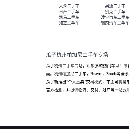
车。去之前我提前跟交接人员说
大众二手车
奥迪二手车
好，到了之后要当着我的面再做
日产二手车
别克二手车
一次复检，你们也安排了师傅，
凯马二手车
凌宝汽车二手
服务可以，速度很快。体验下来
知豆二手车
骐蔚汽车二手
自营车的感觉是要比个人车好一
点。个人车主观性比较强，价格
超出卖家的心理预期后，他可能
直接就下架不卖了。而自营车你
们有最大的让步权利，还会再跟
瓜子杭州帕加尼二手车专场
我协商，主动权在平台手里。”
瓜子杭州二手车专场，汇聚多款热门车型！每
面。杭州帕加尼二手车，Huayra，Zond
瓜子新推出“个人直卖”交易模式，车主可将
官方检测，并提供物流、交付、过户等一站式