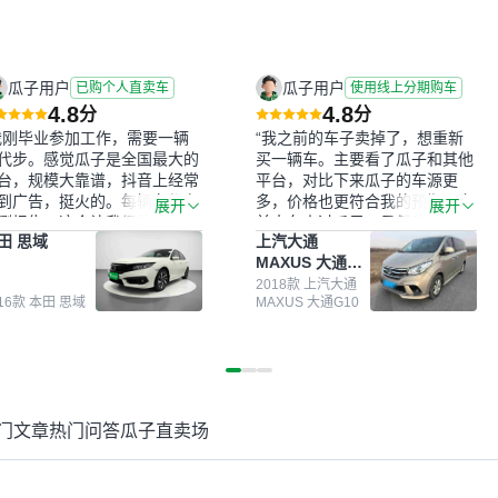
瓜子用户
瓜子用户
已购个人直卖车
使用线上分期购车
4.8
4.8
分
分
我刚毕业参加工作，需要一辆
“我之前的车子卖掉了，想重新
代步。感觉瓜子是全国最大的
买一辆车。主要看了瓜子和其他
台，规模大靠谱，抖音上经常
平台，对比下来瓜子的车源更
到广告，挺火的。每辆车都有
多，价格也更符合我的预期。之
展开
展开
测报告，这个让我很放心。去
前卖车来过瓜子，虽然价格没谈
田 思域
上汽大通
面买车全凭卖家一张嘴，不敢
成，但APP一直留着。瓜子毕竟
MAXUS 大通
。我买了本田思域，白色，过
是大平台，整体印象还好。我最
G10
次数少，公里数符合，虽然价
终买了一台上汽大通，18年的
2018款 上汽大通
016款 本田 思域
MAXUS 大通G10
比我心理预期略高一点，但瓜
车，公里数9万多，符合我的要
这么大的平台，车价贵点也正
求，颜色也是我喜欢的浅色。瓜
，毕竟有保障。其他平台上很
子能做线上分期，这一点很便
车没有第三方检测报告，不敢
捷，其他平台的分期需要到当地
。瓜子有检测有售后，多花点
办理，线上办不了，这是瓜子最
买个放心。从个人手里买车，
核心的额外价值。虽然我砍过一
门文章
热门问答
瓜子直卖场
格比车商那便宜，车况也有检
次价没成功，但不会影响对瓜子
报告，很透明。”
的信任。能接受瓜子比线下贵
1000-2000元，因为瓜子有质
保，车子出小毛病维修更有保