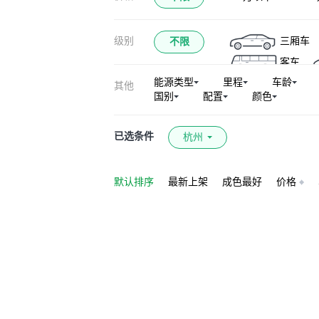
级别
三厢车
不限
客车
能源类型
里程
车龄
其他
国别
配置
颜色
已选条件
杭州
默认排序
最新上架
成色最好
价格