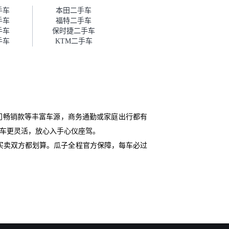
帮我谈价。自营车我讲过价，最
手车
本田二手车
后是通过花一块钱买优惠券的方
手车
福特二手车
式，便宜了800块钱成交。”
手车
保时捷二手车
手车
KTM二手车
门畅销款等丰富车源，商务通勤或家庭出行都有
期购车更灵活，放心入手心仪座驾。
买卖双方都划算。瓜子全程官方保障，每车必过