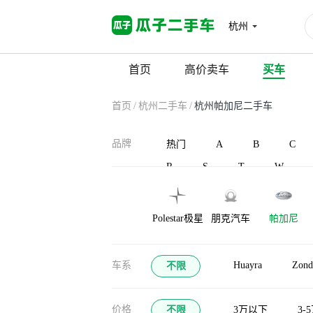
杭州
首页
高价卖车
买车
首页
/
杭州二手车
/
杭州帕加尼二手车
品牌
热门
A
B
C
R
S
T
W
Polestar极星
朋克汽车
帕加尼
车系
Huayra
Zond
不限
价格
不限
3万以下
3-