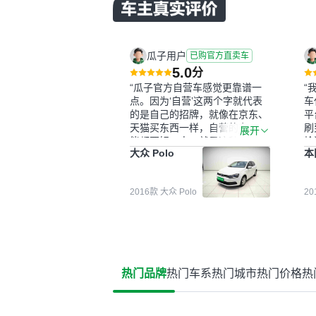
瓜子用户
已购官方直卖车
5.0
分
“瓜子官方自营车感觉更靠谱一
“
点。因为‘自营’这两个字就代表
车
的是自己的招牌，就像在京东、
平
天猫买东西一样，自营的东西可
刷
展开
能都要好一点。就是这种刻板印
检
大众 Polo
本
象吧。一开始买二手车的时候，
外
我确实有担心过事故车、泡水车
买
这些问题。瓜子的检测报告其实
户
2016款 大众 Polo
2
并不能完全打消顾虑，因为我也
格
听说过一些报告造假或者没检测
子
出来的情况。我拿到你们的信息
常
之后，自己又在线上去做了一些
多
报告查询（用了其他平台），同
买
时也找了朋友帮忙线下看车。结
钱
热门品牌
热门车系
热门城市
热门价格
热
果跟你们的报告是符合的，所以
价
这次车况没问题。购车流程挺快
测
的，我第一天看车，第二天你们
就约我到店，我第三天去提的