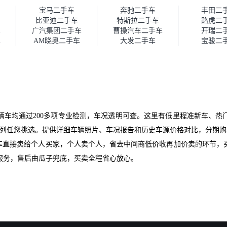
障。”
宝马二手车
奔驰二手车
丰田二
比亚迪二手车
特斯拉二手车
路虎二
车
广汽集团二手车
曹操汽车二手车
开瑞二
车
AM晓奥二手车
大发二手车
宝骏二
辆车均通过200多项专业检测，车况透明可查。这里有低里程准新车、热
a等全系列任您挑选。提供详细车辆照片、车况报告和历史车源价格对比，分
爱车直接卖给个人买家，个人卖个人，省去中间商低价收再加价卖的环节，
服务，售后由瓜子兜底，买卖全程省心放心。