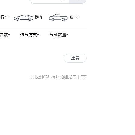
旅行车
跑车
皮卡
次数
进气方式
气缸数量
重置
共找到0辆
“
杭州帕加尼二手车
”