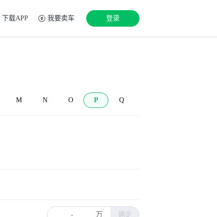
下载APP
我要卖车
登录
M
N
O
P
Q
万
确定
-