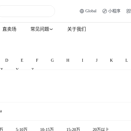
Global
小程序
直卖场
常见问题
关于我们
D
E
F
G
H
I
J
K
L
X
Y
Z
a
5万
5-10万
10-15万
15-20万
20万以上