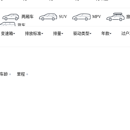
两厢车
SUV
MPV
货车
变速箱
排放标准
排量
驱动类型
年款
过户
车龄
里程