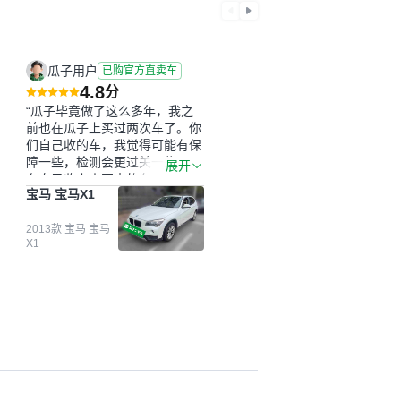
瓜子用户
已购官方直卖车
4.8
分
“瓜子毕竟做了这么多年，我之
前也在瓜子上买过两次车了。你
们自己收的车，我觉得可能有保
障一些，检测会更过关一些。平
展开
台自己收上来再卖的车，应该更
宝马 宝马X1
可靠。我买的是宝马X1，主要看
中它的价格和公里数比较合适。
另外，瓜子承诺无火烧、无事
2013款 宝马 宝马
X1
故、无泡水、无调表，在平台自
营上面买应该更有保障。二手车
肯定需要一个售后保障，这样更
安全、更放心，不像新车车况那
么好，剐蹭风险还是挺大的。售
后保障在我买车决策中的比重能
占到百分之七八十。个人车源的
话，需要我自己联系卖家，我试
着联系过但没人回我；而自营车
我点了议价，就有销售加我微信