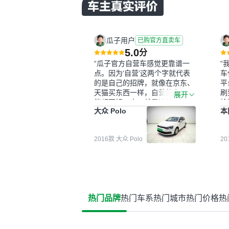
瓜子用户
已购官方直卖车
5.0
分
“瓜子官方自营车感觉更靠谱一
“
点。因为‘自营’这两个字就代表
车
的是自己的招牌，就像在京东、
平
天猫买东西一样，自营的东西可
刷
展开
能都要好一点。就是这种刻板印
检
大众 Polo
本
象吧。一开始买二手车的时候，
外
我确实有担心过事故车、泡水车
买
这些问题。瓜子的检测报告其实
户
2016款 大众 Polo
2
并不能完全打消顾虑，因为我也
格
听说过一些报告造假或者没检测
子
出来的情况。我拿到你们的信息
常
之后，自己又在线上去做了一些
多
报告查询（用了其他平台），同
买
时也找了朋友帮忙线下看车。结
钱
热门品牌
热门车系
热门城市
热门价格
热
果跟你们的报告是符合的，所以
价
这次车况没问题。购车流程挺快
测
的，我第一天看车，第二天你们
就约我到店，我第三天去提的