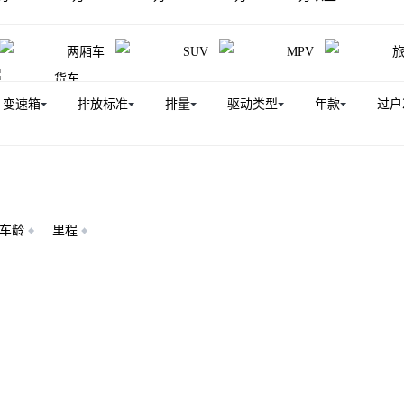
X2(进口)
宝马X5（平行进口）
宝马X1(进口)
宝马5系
两厢车
SUV
MPV
宝马2系
宝马iX1
宝马iX
宝马2系旅行车(进口)
货车
口）
宝马M4
宝马i7
宝马X4 M
宝马X3 M
变速箱
排放标准
排量
驱动类型
年款
过户
宝马8系
宝马XM
宝马X6 M
宝马i8
宝马X5新能源
宝马X1 M35Li
宝马M235L
宝马X3 M50
宝马M6
口）
宝马7系新能源
宝马M8
宝马M5新能源
宝马
车龄
里程