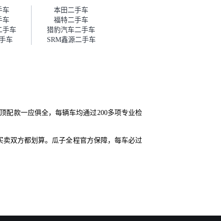
帮我谈价。自营车我讲过价，最
手车
本田二手车
后是通过花一块钱买优惠券的方
手车
福特二手车
式，便宜了800块钱成交。”
二手车
猎豹汽车二手车
手车
SRM鑫源二手车
顶配款一应俱全，每辆车均通过200多项专业检
买卖双方都划算。瓜子全程官方保障，每车必过