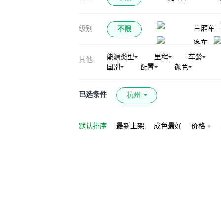
宝马Z4
宝马
级别
三厢车
不限
宝马X1新能源
客车
宝马X6（平行进
能源类型
里程
车龄
其他
宝马X5 M
国别
配置
颜色
宝马M240i
宝马X3（平行进
已选条件
杭州
默认排序
最新上架
成色最好
价格