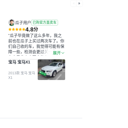
瓜子用户
已购官方直卖车
4.8
分
“瓜子毕竟做了这么多年，我之
前也在瓜子上买过两次车了。你
们自己收的车，我觉得可能有保
障一些，检测会更过关一些。平
展开
台自己收上来再卖的车，应该更
宝马 宝马X1
可靠。我买的是宝马X1，主要看
中它的价格和公里数比较合适。
另外，瓜子承诺无火烧、无事
2013款 宝马 宝马
X1
故、无泡水、无调表，在平台自
营上面买应该更有保障。二手车
肯定需要一个售后保障，这样更
安全、更放心，不像新车车况那
么好，剐蹭风险还是挺大的。售
后保障在我买车决策中的比重能
占到百分之七八十。个人车源的
话，需要我自己联系卖家，我试
着联系过但没人回我；而自营车
我点了议价，就有销售加我微信