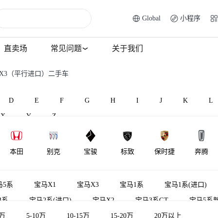
Global
小程序
直卖场
常见问题
关于我们
马X3（平行进口）二手车
D
E
F
G
H
I
J
K
L
X
Y
Z
本田
别克
宝骏
标致
保时捷
奔腾
北汽威旺
北汽昌河
比速汽车
北汽瑞翔
百智新能源
宾利
马5系
宝马X1
宝马X3
宝马1系
宝马1系(进口)
4系
宝马2系(进口)
宝马X2
宝马3系GT
宝马5系
5万
宝马6系GT
5-10万
宝马X5
10-15万
宝马X6
15-20万
宝马iX3
20万以上
宝马5系(