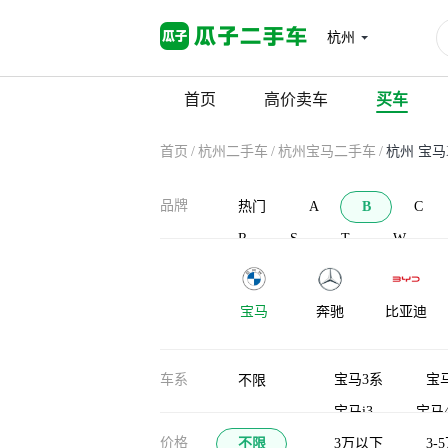
杭州
首页
高价卖车
买车
首页
/
杭州二手车
/
杭州宝马二手车
/
杭州 宝
品牌
热门
A
B
C
R
S
T
W
宝马
奔驰
比亚迪
宝沃
北汽新能源
BAW北汽制
车系
宝马3系
宝
不限
造
宝马i3
宝马
布加迪
北汽道达
比克汽车
价格
不限
宝马X3(进口)
3万以下
3-