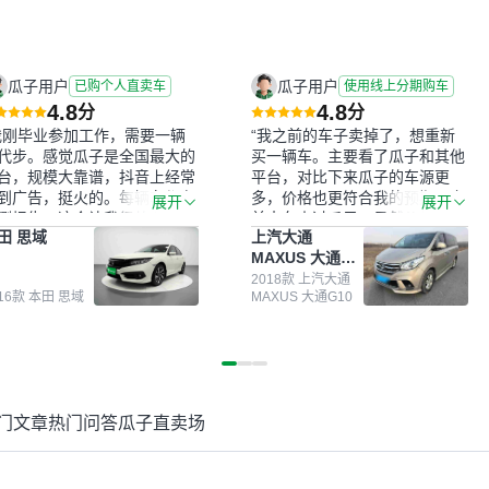
瓜子用户
瓜子用户
已购个人直卖车
使用线上分期购车
4.8
4.8
分
分
我刚毕业参加工作，需要一辆
“我之前的车子卖掉了，想重新
代步。感觉瓜子是全国最大的
买一辆车。主要看了瓜子和其他
台，规模大靠谱，抖音上经常
平台，对比下来瓜子的车源更
到广告，挺火的。每辆车都有
多，价格也更符合我的预期。之
展开
展开
测报告，这个让我很放心。去
前卖车来过瓜子，虽然价格没谈
田 思域
上汽大通
面买车全凭卖家一张嘴，不敢
成，但APP一直留着。瓜子毕竟
MAXUS 大通
。我买了本田思域，白色，过
是大平台，整体印象还好。我最
G10
次数少，公里数符合，虽然价
终买了一台上汽大通，18年的
2018款 上汽大通
016款 本田 思域
MAXUS 大通G10
比我心理预期略高一点，但瓜
车，公里数9万多，符合我的要
这么大的平台，车价贵点也正
求，颜色也是我喜欢的浅色。瓜
，毕竟有保障。其他平台上很
子能做线上分期，这一点很便
车没有第三方检测报告，不敢
捷，其他平台的分期需要到当地
。瓜子有检测有售后，多花点
办理，线上办不了，这是瓜子最
买个放心。从个人手里买车，
核心的额外价值。虽然我砍过一
门文章
热门问答
瓜子直卖场
格比车商那便宜，车况也有检
次价没成功，但不会影响对瓜子
报告，很透明。”
的信任。能接受瓜子比线下贵
1000-2000元，因为瓜子有质
保，车子出小毛病维修更有保