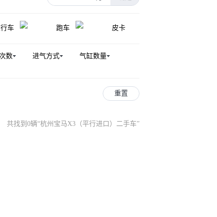
GT
宝马3系(进口)
宝马X7
旅行车
跑车
皮卡
宝马i5
宝马i3(进口)
宝马i4
宝马M2
宝马6系
宝马M3
次数
进气方式
气缸数量
(进口)
宝马M5
宝马i5(进口)
宝马5系（平行进口）
1系M
重置
共找到0辆
“
杭州宝马X3（平行进口）二手车
”