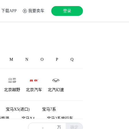
下载APP
我要卖车
登录
M
N
O
P
Q
北京越野
北京汽车
北汽幻速
铂驰
博速
北汽雷驰
宝马X5(进口)
宝马7系
新能源
宝马X4
宝马2系旅行车
万
确定
进口)
宝马2系多功能旅行车
-