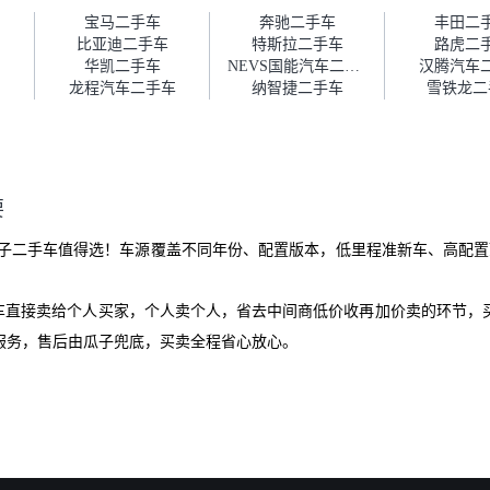
障。”
宝马二手车
奔驰二手车
丰田二
比亚迪二手车
特斯拉二手车
路虎二
华凯二手车
NEVS国能汽车二手车
汉腾汽车
龙程汽车二手车
纳智捷二手车
雪铁龙二
要
子二手车值得选！车源覆盖不同年份、配置版本，低里程准新车、高配置
爱车直接卖给个人买家，个人卖个人，省去中间商低价收再加价卖的环节，
服务，售后由瓜子兜底，买卖全程省心放心。