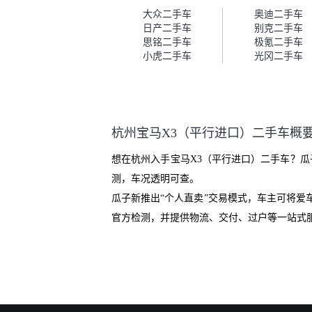
车。去之前我提前跟交接人员说
大众二手车
奥迪二手车
好，到了之后要当着我的面再做
日产二手车
别克二手车
一次复检，你们也安排了师傅，
思铭二手车
极氪二手车
服务可以，速度很快。体验下来
小虎二手车
光冈二手车
自营车的感觉是要比个人车好一
点。个人车主观性比较强，价格
超出卖家的心理预期后，他可能
直接就下架不卖了。而自营车你
们有最大的让步权利，还会再跟
杭州宝马X3（平行进口）二手车概
我协商，主动权在平台手里。”
想在杭州入手宝马X3（平行进口）二手车？瓜
测，车况透明可查。
瓜子新推出“个人直卖”交易模式，车主可将
官方检测，并提供物流、交付、过户等一站式