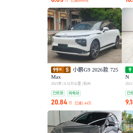
万
已减
4900元
小鹏G9 2026款 725
Max
N
2025年
|
0.52万公里
|
杭州
202
已检测
纯电动
已
20.84
9.
万
已减
1.44万