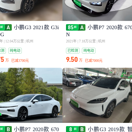
小鹏G3 2021款 G3i
小鹏P7 2020款 67
0G
N
1年
|
12.04万公里
|
杭州
2021年
|
7.18万公里
|
杭州
检测
纯电动
已检测
纯电动
75
9.50
万
万
已减
3700元
已减
7000元
小鹏P7 2020款 670
小鹏G3 2019款 