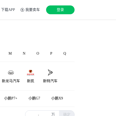
下载APP
我要卖车
登录
M
N
O
P
Q
新龙马汽车
新凯
新特汽车
小鹏P7+
小鹏G7
小鹏X9
万
确定
-