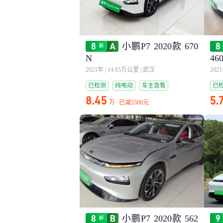
小鹏P7 2020款 670
N
46
2021年
|
14.65万公里
|
武汉
202
已检测
纯电动
车主急售
已
8.45
5.
万
已减
5500元
小鹏P7 2020款 562