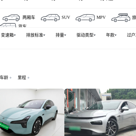
两厢车
SUV
MPV
货车
变速箱
排放标准
排量
驱动类型
年款
过户
车龄
里程