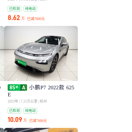
已检测
纯电动
8.62
万
已减
7600元
0
小鹏P7 2022款 625
E
2023年
|
7.21万公里
|
杭州
已检测
纯电动
10.09
万
已减
7600元