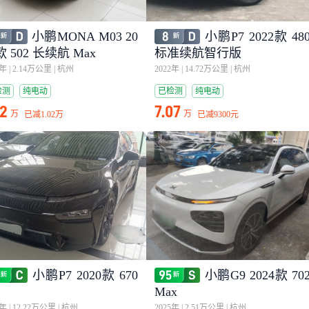
小鹏MONA M03 20
小鹏P7 2022款 48
款 502 长续航 Max
标准续航智行版
5年
|
2.14万公里
|
杭州
2022年
|
14.72万公里
|
杭州
检测
纯电动
已检测
纯电动
12
7.07
万
万
已减
1.02万
已减
9300元
小鹏P7 2020款 670
小鹏G9 2024款 70
Max
1年
|
12.22万公里
|
杭州
2025年
|
2.51万公里
|
杭州