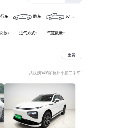
旅行车
跑车
皮卡
次数
进气方式
气缸数量
重置
共找到949辆
“
杭州小鹏二手车
”