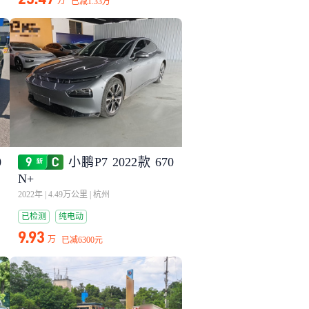
万
已减
1.33万
0
小鹏P7 2022款 670
N+
2022年
|
4.49万公里
|
杭州
已检测
纯电动
9.93
万
已减
6300元