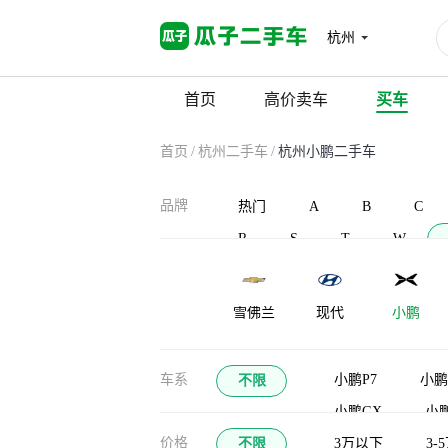
杭州
首页
高价卖车
买车
首页
/
杭州二手车
/
杭州小鹏二手车
品牌
热门
A
B
C
R
S
T
W
雪佛兰
现代
小鹏
车系
小鹏P7
小鹏
不限
小鹏GX
小鹏
价格
不限
3万以下
3-