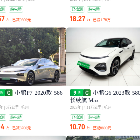
检测
纯电动
已检测
纯电动
57
18.27
万
万
已减
9300元
已减
1.78万
小鹏P7 2020款 586
小鹏G6 2023款 58
长续航 Max
2年
|
6万公里
|
杭州
2023年
|
4.11万公里
|
杭州
检测
纯电动
已检测
纯电动
04
10.70
万
万
已减
8700元
已减
8800元