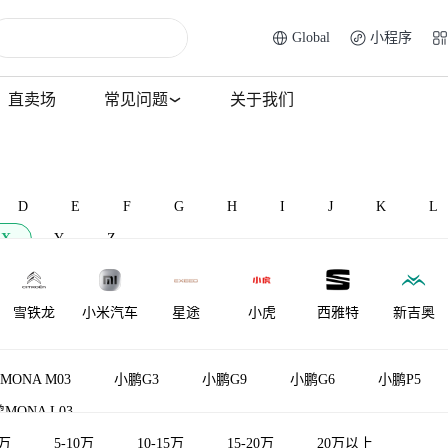
Global
小程序
直卖场
常见问题
关于我们
D
E
F
G
H
I
J
K
L
X
Y
Z
雪铁龙
小米汽车
星途
小虎
西雅特
新吉奥
MONA M03
小鹏G3
小鹏G9
小鹏G6
小鹏P5
MONA L03
5万
5-10万
10-15万
15-20万
20万以上