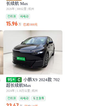
长续航 Max
2026年
|
300公里
|
杭州
已检测
纯电动
15.96
万
已减
1000元
i
小鹏X9 2024款 702
超长续航Max
2024年
|
1.18万公里
|
杭州
已检测
纯电动
车主急售
23.47