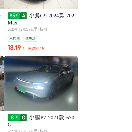
0
小鹏G9 2024款 702
Max
2025年
|
2.02万公里
|
杭州
已检测
纯电动
18.19
万
已减
2.22万
2
小鹏P7 2021款 670
G
2022年
|
9.11万公里
|
杭州