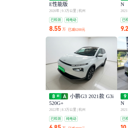
E性能版
N
2020年
|
9.3万公里
|
杭州
202
已检测
纯电动
已
8.55
9.
万
已减
6200元
小鹏G3 2021款 G3i
520G+
N
2022年
|
8.3万公里
|
杭州
202
已检测
纯电动
已
6.85
10