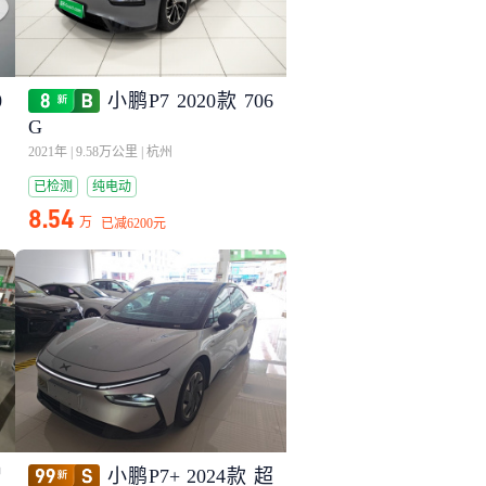
0
小鹏P7 2020款 706
G
2021年
|
9.58万公里
|
杭州
已检测
纯电动
8.54
万
已减
6200元
智
小鹏P7+ 2024款 超