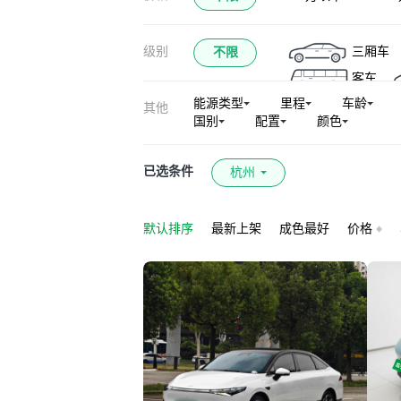
级别
三厢车
不限
客车
能源类型
里程
车龄
其他
国别
配置
颜色
已选条件
杭州
默认排序
最新上架
成色最好
价格