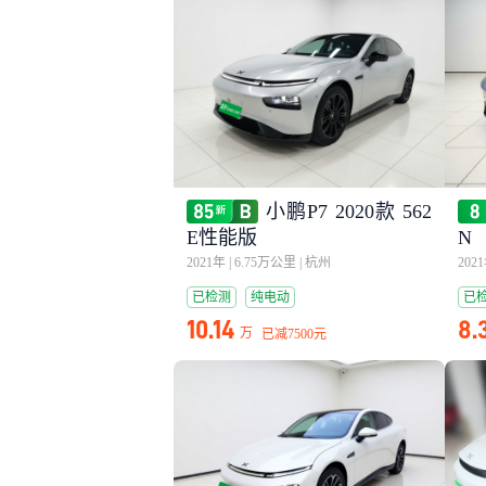
小鹏P7 2020款 562
E性能版
N
2021年
|
6.75万公里
|
杭州
202
已检测
纯电动
已
10.14
8.
万
已减
7500元