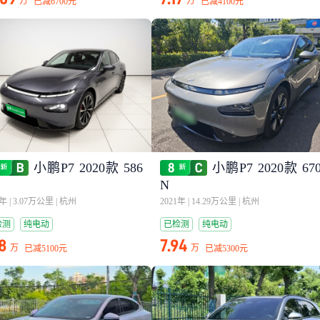
万
万
已减
6700元
已减
4100元
小鹏P7 2020款 586
小鹏P7 2020款 67
N
1年
|
3.07万公里
|
杭州
2021年
|
14.29万公里
|
杭州
检测
纯电动
已检测
纯电动
18
7.94
万
万
已减
5100元
已减
5300元