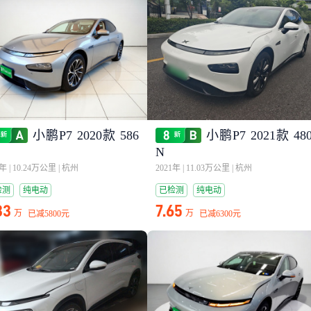
小鹏P7 2020款 586
小鹏P7 2021款 48
N
1年
|
10.24万公里
|
杭州
2021年
|
11.03万公里
|
杭州
检测
纯电动
已检测
纯电动
33
7.65
万
万
已减
5800元
已减
6300元