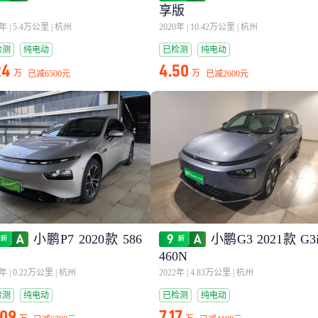
享版
1年
|
5.4万公里
|
杭州
2020年
|
10.42万公里
|
杭州
检测
纯电动
已检测
纯电动
24
4.50
万
万
已减
6500元
已减
2600元
小鹏P7 2020款 586
小鹏G3 2021款 G3
460N
1年
|
0.22万公里
|
杭州
2022年
|
4.83万公里
|
杭州
检测
纯电动
已检测
纯电动
.09
7.17