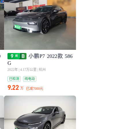
0
小鹏P7 2022款 586
G
2022年
|
4.17万公里
|
杭州
已检测
纯电动
9.22
万
已减
7000元