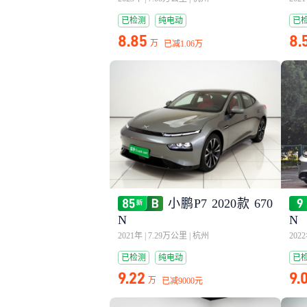
已检测
纯电动
已
8.85
8.
万
已减
1.06万
小鹏P7 2020款 670
N
N
2021年
|
7.29万公里
|
杭州
202
已检测
纯电动
已
9.22
9.
万
已减
9000元