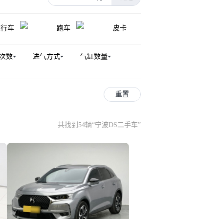
旅行车
跑车
皮卡
次数
进气方式
气缸数量
重置
共找到54辆
“
宁波DS二手车
”