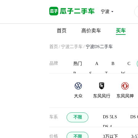
宁波
首页
高价卖车
买车
首页
/
宁波二手车
/
宁波DS二手车
品牌
热门
A
B
C
R
S
T
W
大众
东风风行
东风风神
大运
东风御风
大力牛魔王
车系
DS 5LS
DS 
不限
DS 4
价格
不限
3万以下
3-