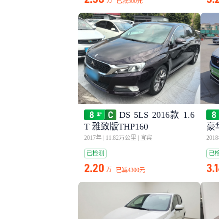
万
已减
500元
DS 5LS 2016款 1.6
T 雅致版THP160
豪华
2017年
|
11.82万公里
|
宜宾
201
已检测
已
2.20
3.
万
已减
4300元