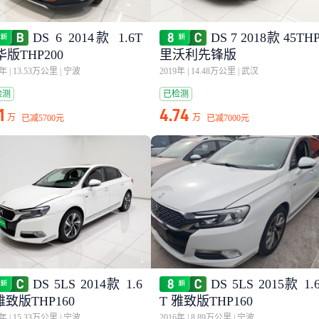
DS 6 2014款 1.6T
DS 7 2018款 45TH
版THP200
里沃利先锋版
5年
|
13.53万公里
|
宁波
2019年
|
14.48万公里
|
武汉
检测
已检测
1
4.74
万
万
已减
5700元
已减
7000元
DS 5LS 2014款 1.6
DS 5LS 2015款 1.
雅致版THP160
T 雅致版THP160
6年
|
15.33万公里
|
宁波
2016年
|
8.89万公里
|
宁波