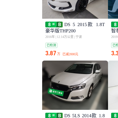
DS 5 2015款 1.8T
豪华版THP200
智尊
2016年
|
12.14万公里
|
宁波
201
已检测
已
3.87
3.
万
已减
2000元
DS 5LS 2014款 1.8