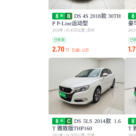
DS 4S 2018款 30TH
P P-Line运动型
豪华
2018年
|
10.45万公里
|
苏州
201
已检测
已
2.70
1.7
万
已减
1.33万
DS 5LS 2014款 1.6
T 雅致版THP160
T 
2015年
|
14.78万公里
|
宁波
201