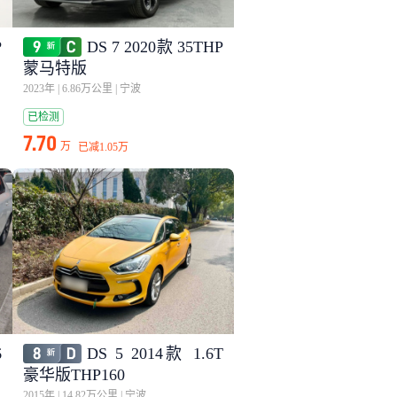
P
DS 7 2020款 35THP
蒙马特版
2023年
|
6.86万公里
|
宁波
已检测
7.70
万
已减
1.05万
6
DS 5 2014款 1.6T
豪华版THP160
2015年
|
14.82万公里
|
宁波