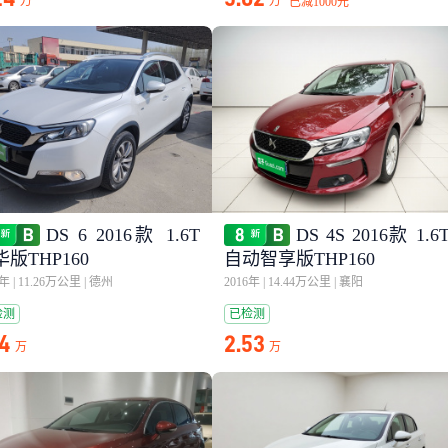
万
万
已减
1000元
DS 6 2016款 1.6T
DS 4S 2016款 1.6
版THP160
自动智享版THP160
8年
|
11.26万公里
|
德州
2016年
|
14.44万公里
|
襄阳
检测
已检测
14
2.53
万
万