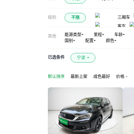
级别
三厢车
不限
客车
能源类型
里程
车龄
其他
国别
配置
颜色
已选条件
宁波
默认排序
最新上架
成色最好
价格