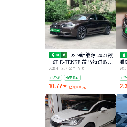
DS 9新能源 2021款
1.6T E-TENSE 蒙马特进取插
雅致
电混动版
2021年
|
5.7万公里
|
宁波
201
已检测
插电混动
已
10.77
2.
万
已减
1000元