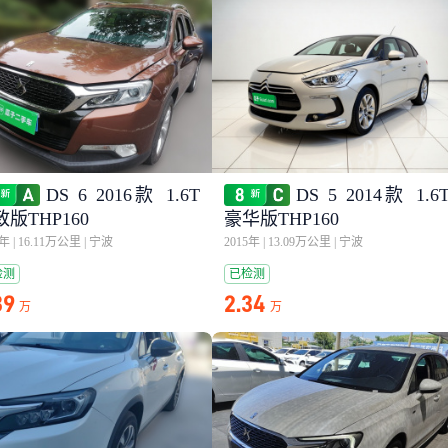
DS 6 2016款 1.6T
DS 5 2014款 1.6
版THP160
豪华版THP160
6年
|
16.11万公里
|
宁波
2015年
|
13.09万公里
|
宁波
检测
已检测
39
2.34
万
万