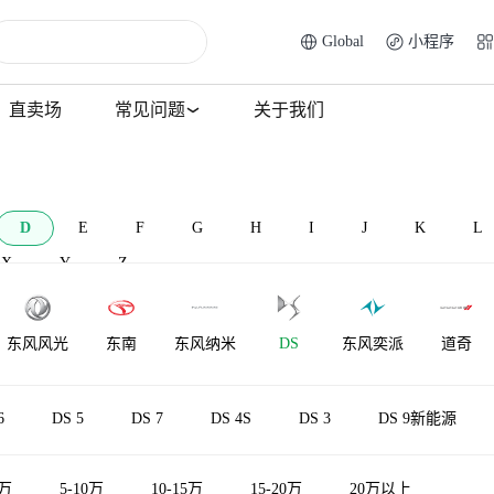
Global
小程序
直卖场
常见问题
关于我们
D
E
F
G
H
I
J
K
L
X
Y
Z
东风风光
东南
东风纳米
DS
东风奕派
道奇
大乘汽车
东风富康
电动屋
道朗格
大发
电咖
6
DS 5
DS 7
DS 4S
DS 3
DS 9新能源
5万
5-10万
10-15万
15-20万
20万以上