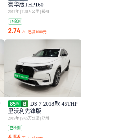
豪华版THP160
2017年
|
7.58万公里
|
郑州
已检测
2.74
万
已减
1000元
P
DS 7 2018款 45THP
里沃利先锋版
2019年
|
9.65万公里
|
郑州
已检测
6.56