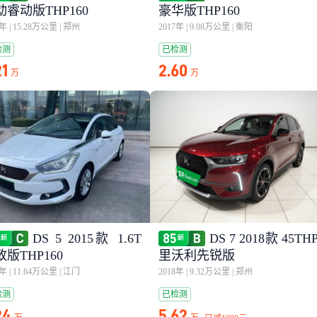
动睿动版THP160
豪华版THP160
6年
|
15.28万公里
|
郑州
2017年
|
9.08万公里
|
衡阳
检测
已检测
21
2.60
万
万
DS 5 2015款 1.6T
DS 7 2018款 45TH
版THP160
里沃利先锐版
7年
|
11.64万公里
|
江门
2018年
|
9.32万公里
|
郑州
检测
已检测
24
5.62