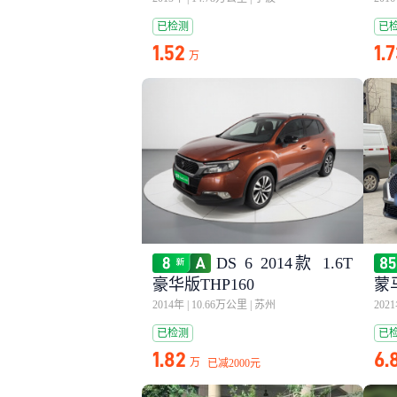
已检测
已
1.52
1.
万
DS 6 2014款 1.6T
豪华版THP160
蒙
2014年
|
10.66万公里
|
苏州
202
已检测
已
1.82
6.
万
已减
2000元