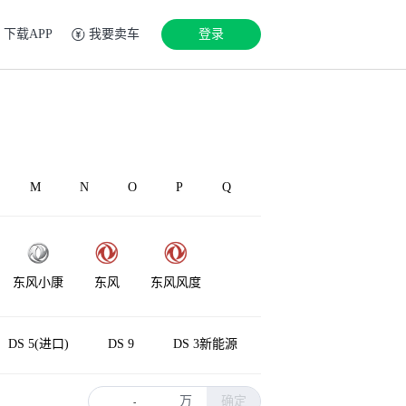
下载APP
我要卖车
登录
M
N
O
P
Q
东风小康
东风
东风风度
东风·瑞泰特
DS 5(进口)
DS 9
DS 3新能源
万
确定
-