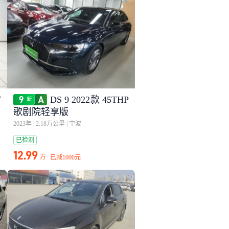
T
DS 9 2022款 45THP
歌剧院轻享版
2023年
|
2.18万公里
|
宁波
已检测
12.99
万
已减
1000元