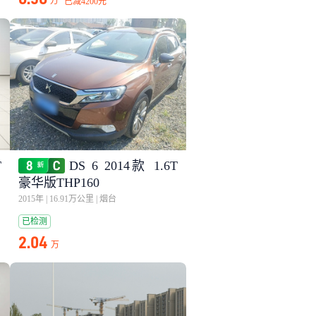
万
已减
4200元
T
DS 6 2014款 1.6T
豪华版THP160
2015年
|
16.91万公里
|
烟台
已检测
2.04
万