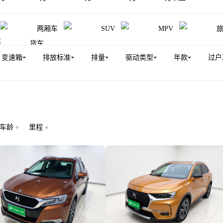
两厢车
SUV
MPV
货车
变速箱
排放标准
排量
驱动类型
年款
过户
车龄
里程