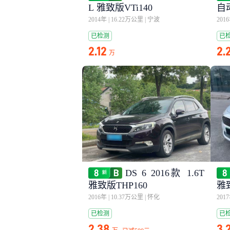
L 雅致版VTi140
自
2014年
|
16.22万公里
|
宁波
201
已检测
已
2.12
2.
万
DS 6 2016款 1.6T
雅致版THP160
雅致
2016年
|
10.37万公里
|
怀化
201
已检测
已
2.38
3.