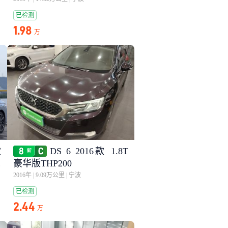
已检测
1.98
万
款
DS 6 2016款 1.8T
混
豪华版THP200
2016年
|
9.09万公里
|
宁波
已检测
2.44
万