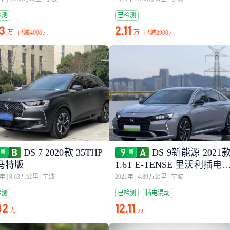
检测
已检测
73
2.11
万
万
已减
4000元
已减
2900元
DS 7 2020款 35THP
DS 9新能源 2021
马特版
1.6T E-TENSE 里沃利插电
动版
1年
|
8.63万公里
|
宁波
2021年
|
4.89万公里
|
宁波
检测
已检测
插电混动
82
12.11
万
万