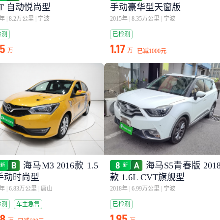
5T 自动悦尚型
手动豪华型天窗版
6年
|
8.2万公里
|
宁波
2015年
|
8.35万公里
|
宁波
检测
已检测
25
1.17
万
万
已减
1000元
海马M3 2016款 1.5
海马S5青春版 201
 手动时尚型
款 1.6L CVT旗舰型
7年
|
6.83万公里
|
唐山
2018年
|
6.99万公里
|
宁波
检测
车主急售
已检测
28
1.95