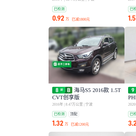
已检测
已
0.92
1.
万
已减
1800元
海马S5 2016款 1.5T
CVT创享版
P
2016年
|
8.47万公里
|
宁波
202
已检测
顶配
已
1.32
3.
万
已减
1200元