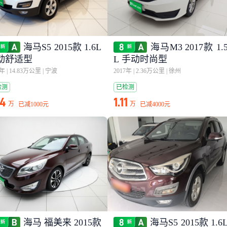
海马S5 2015款 1.6L
海马M3 2017款 1.
动舒适型
L 手动时尚型
6年
|
14.83万公里
|
宁波
2017年
|
2.36万公里
|
徐州
检测
已检测
04
1.11
万
万
已减
1000元
已减
4000元
海马 福美来 2015款
海马S5 2015款 1.6