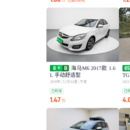
万
已减
1000元
海马M6 2017款 1.6
L 手动舒适型
T
2018年
|
5.5万公里
|
宁波
202
已检测
已
1.47
4.
万