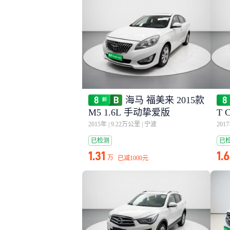
海马 福美来 2015款
M5 1.6L 手动挚爱版
T
2015年
|
9.22万公里
|
宁波
201
已检测
已
1.31
1.
万
已减
1000元