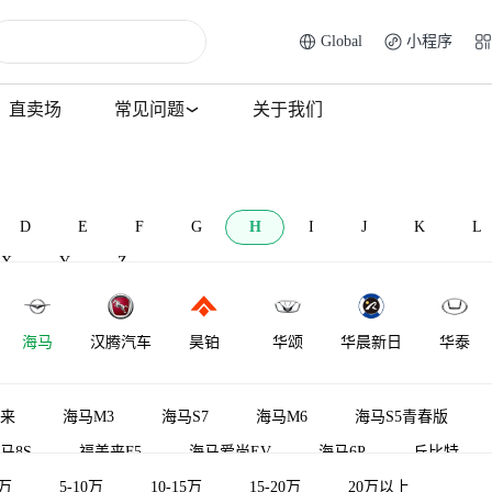
Global
小程序
直卖场
常见问题
关于我们
D
E
F
G
H
I
J
K
L
X
Y
Z
海马
汉腾汽车
昊铂
华颂
华晨新日
华泰
华利
华骐
哈飞
悍马
华普
海格
来
海马M3
海马S7
海马M6
海马S5青春版
马8S
福美来F5
海马爱尚EV
海马6P
丘比特
5万
福仕达鸿达
5-10万
福仕达腾达
10-15万
福仕达荣达
15-20万
20万以上
海马M8
海