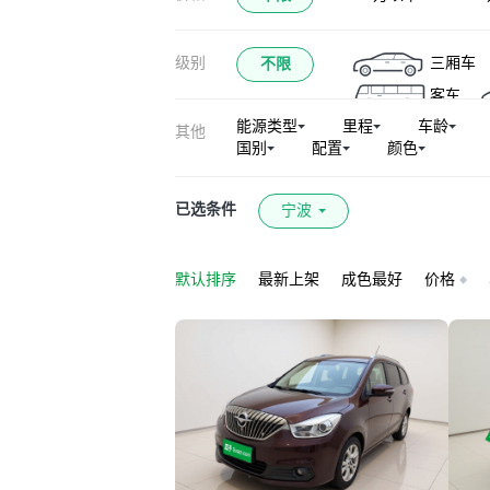
海马E3
海
级别
三厢车
不限
客车
能源类型
里程
车龄
其他
国别
配置
颜色
已选条件
宁波
默认排序
最新上架
成色最好
价格