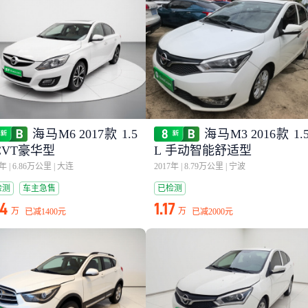
海马M6 2017款 1.5
海马M3 2016款 1.
 CVT豪华型
L 手动智能舒适型
7年
|
6.86万公里
|
大连
2017年
|
8.79万公里
|
宁波
检测
车主急售
已检测
64
1.17
万
万
已减
1400元
已减
2000元