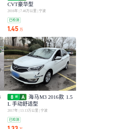
CVT豪华型
2016年
|
7.46万公里
|
宁波
已检测
1.45
万
8
海马M3 2016款 1.5
L 手动舒适型
2017年
|
13.13万公里
|
宁波
已检测
1.33