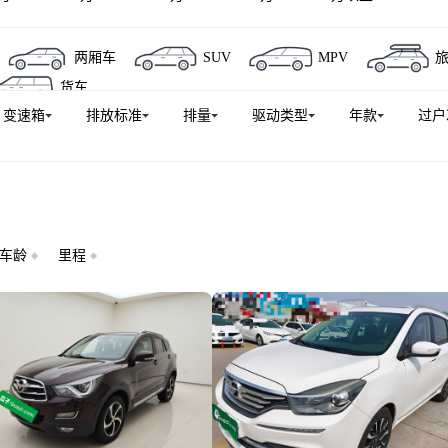
马骑士
海马王子
两厢车
SUV
MPV
货车
变速箱
排放标准
排量
驱动类型
年款
过户
车龄
里程