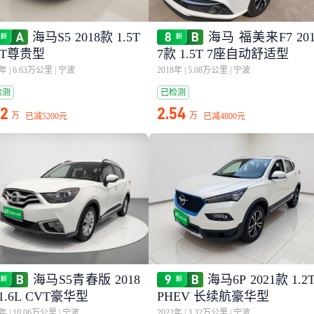
海马S5 2018款 1.5T
海马 福美来F7 20
VT尊贵型
7款 1.5T 7座自动舒适型
8年
|
6.63万公里
|
宁波
2018年
|
5.08万公里
|
宁波
检测
已检测
82
2.54
万
万
已减
5200元
已减
4800元
海马S5青春版 2018
海马6P 2021款 1.2
1.6L CVT豪华型
PHEV 长续航豪华型
7年
|
10.06万公里
|
宁波
2022年
|
3.32万公里
|
宁波