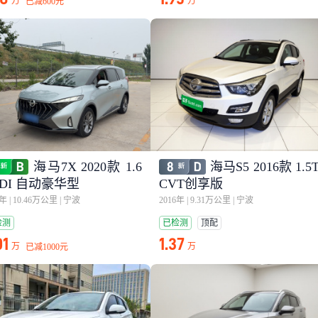
万
万
已减
600元
海马7X 2020款 1.6
海马S5 2016款 1.5
GDI 自动豪华型
CVT创享版
1年
|
10.46万公里
|
宁波
2016年
|
9.31万公里
|
宁波
检测
已检测
顶配
01
1.37
万
万
已减
1000元