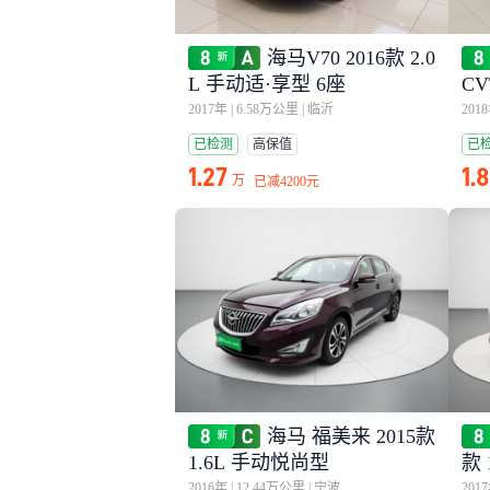
海马V70 2016款 2.0
L 手动适·享型 6座
C
2017年
|
6.58万公里
|
临沂
201
已检测
高保值
已
1.27
1.
万
已减
4200元
海马 福美来 2015款
1.6L 手动悦尚型
款 
2016年
|
12.44万公里
|
宁波
201