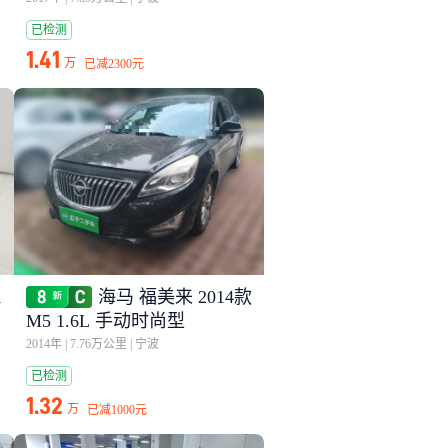
已检测
1.41
万
已减
2300元
1
海马 福美来 2014款
M5 1.6L 手动时尚型
2014年
|
7.76万公里
|
宁波
已检测
1.32
万
已减
1000元