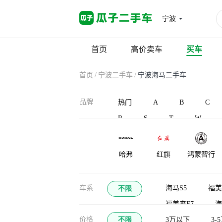
宁波
首页
高价卖车
买车
首页
/
宁波二手车
/
宁波海马二手车
品牌
热门
A
B
C
R
S
T
W
哈弗
红旗
鸿蒙智行
恒天
华梓汽车
恒驰
车系
海马S5
福美
不限
福美来F7
海
汉龙汽车
合创汽车
宏远汽车
价格
不限
福仕达福卡
3万以下
3-