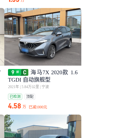
万
T
海马7X 2020款 1.6
TGDI 自动旗舰型
2021年
|
5.84万公里
|
宁波
已检测
顶配
4.58
万
已减
1000元