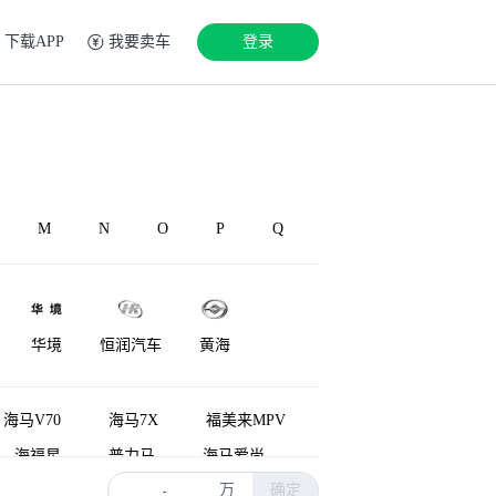
下载APP
我要卖车
登录
M
N
O
P
Q
华境
恒润汽车
黄海
华凯
华泰新能源
红星汽车
海马V70
海马7X
福美来MPV
海福星
普力马
海马爱尚
万
确定
马7X新能源
欢动
海马3
-