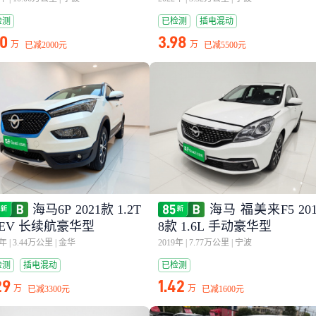
检测
已检测
插电混动
50
3.98
万
万
已减
2000元
已减
5500元
海马6P 2021款 1.2T
海马 福美来F5 20
HEV 长续航豪华型
8款 1.6L 手动豪华型
0年
|
3.44万公里
|
金华
2019年
|
7.77万公里
|
宁波
检测
插电混动
已检测
29
1.42
万
万
已减
3300元
已减
1600元