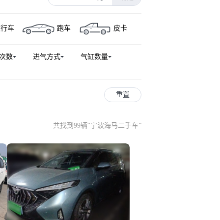
旅行车
跑车
皮卡
次数
进气方式
气缸数量
重置
共找到99辆
“
宁波海马二手车
”