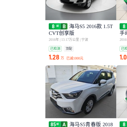
海马S5 2016款 1.5T
CVT创享版
手
2016年
|
13.17万公里
|
宁波
201
已检测
顶配
已
1.28
1.
万
已减
1000元
海马S5青春版 2018