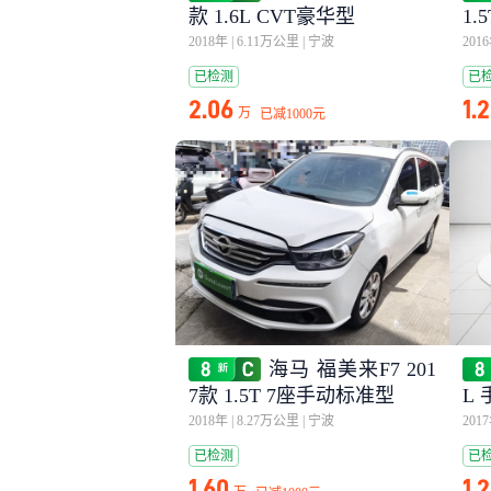
款 1.6L CVT豪华型
1.
2018年
|
6.11万公里
|
宁波
201
已检测
已
2.06
1.
万
已减
1000元
海马 福美来F7 201
7款 1.5T 7座手动标准型
L
2018年
|
8.27万公里
|
宁波
201
已检测
已
1.60
1.