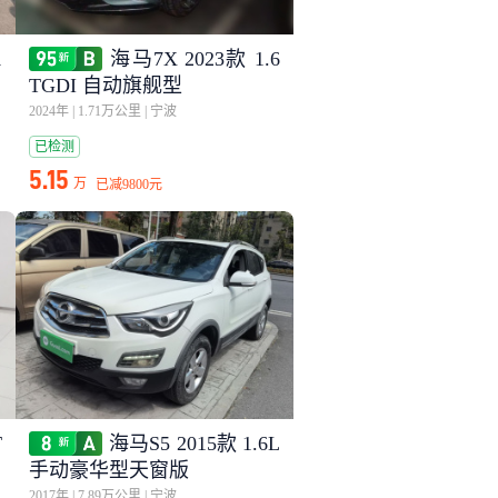
1
海马7X 2023款 1.6
TGDI 自动旗舰型
2024年
|
1.71万公里
|
宁波
已检测
5.15
万
已减
9800元
T
海马S5 2015款 1.6L
手动豪华型天窗版
2017年
|
7.89万公里
|
宁波