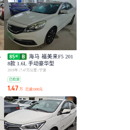
5
海马 福美来F5 201
8款 1.6L 手动豪华型
2019年
|
7.47万公里
|
宁波
已检测
1.47
万
已减
1000元