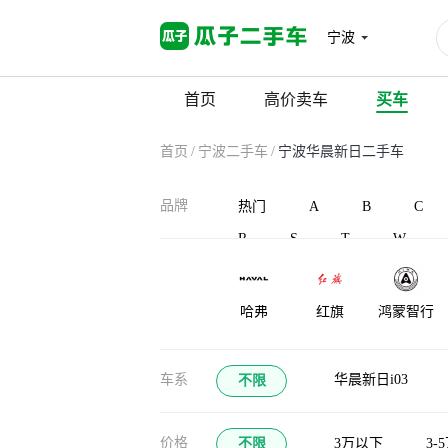
宁波
首页
高价卖车
买车
首页
/
宁波二手车
/
宁波华晨新日二手车
品牌
热门
A
B
C
R
S
T
W
哈弗
红旗
鸿蒙智行
恒天
华梓汽车
恒驰
车系
华晨新日i03
不限
汉龙汽车
合创汽车
宏远汽车
价格
不限
3万以下
3-