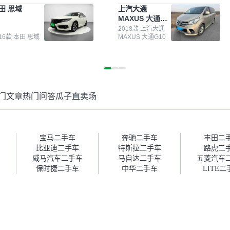
测报告，这个让我很放心。去
前卖车来过瓜子，虽然价格没谈
田 思域
上汽大通
面买车全凭卖家一张嘴，不敢
成，但APP一直留着。瓜子毕竟
MAXUS 大通
。我买了本田思域，白色，过
是大平台，整体印象还好。我最
G10
次数少，公里数符合，虽然价
终买了一台上汽大通，18年的
2018款 上汽大通
016款 本田 思域
MAXUS 大通G10
比我心理预期略高一点，但瓜
车，公里数9万多，符合我的要
这么大的平台，车价贵点也正
求，颜色也是我喜欢的浅色。瓜
，毕竟有保障。其他平台上很
子能做线上分期，这一点很便
车没有第三方检测报告，不敢
捷，其他平台的分期需要到当地
。瓜子有检测有售后，多花点
办理，线上办不了，这是瓜子最
买个放心。从个人手里买车，
核心的额外价值。虽然我砍过一
门文章
热门问答
瓜子直卖场
格比车商那便宜，车况也有检
次价没成功，但不会影响对瓜子
报告，很透明。”
的信任。能接受瓜子比线下贵
1000-2000元，因为瓜子有质
保，车子出小毛病维修更有保
障。”
宝马二手车
奔驰二手车
丰田二
比亚迪二手车
特斯拉二手车
路虎二
威马汽车二手车
马自达二手车
五菱汽车
保时捷二手车
中华二手车
LITE二