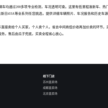
辆车均通过200多项专业检测，车况透明可查。这里有低里程准新车、热
晨新日i03A等全系列任您挑选。提供详细车辆照片、车况报告和历史
爱车直接卖给个人买家，个人卖个人，省去中间商低价收再加价卖的环节，
服务，售后由瓜子兜底，买卖全程省心放心。
线下门店
苏州直卖场
成都直卖场
北京直卖场