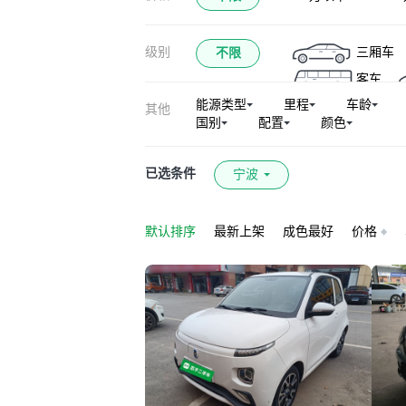
级别
三厢车
不限
客车
能源类型
里程
车龄
其他
国别
配置
颜色
已选条件
宁波
默认排序
最新上架
成色最好
价格