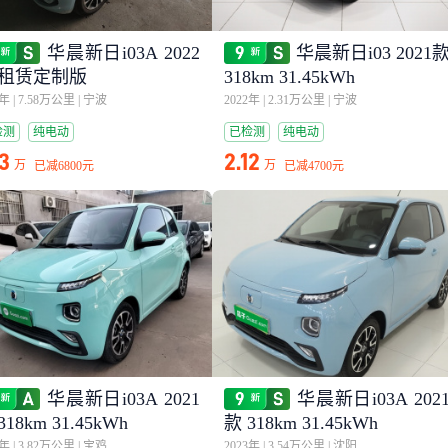
华晨新日i03A 2022
华晨新日i03 2021
 租赁定制版
318km 31.45kWh
1年
|
7.58万公里
|
宁波
2022年
|
2.31万公里
|
宁波
检测
纯电动
已检测
纯电动
13
2.12
万
万
已减
6800元
已减
4700元
华晨新日i03A 2021
华晨新日i03A 202
318km 31.45kWh
款 318km 31.45kWh
2年
|
3.82万公里
|
宝鸡
2023年
|
3.54万公里
|
沈阳