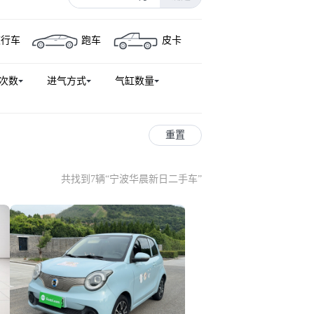
旅行车
跑车
皮卡
次数
进气方式
气缸数量
重置
共找到7辆
“
宁波华晨新日二手车
”