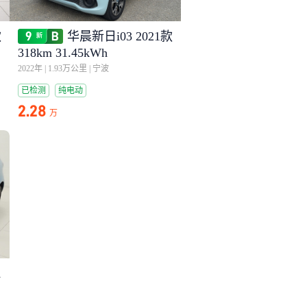
款
华晨新日i03 2021款
318km 31.45kWh
2022年
|
1.93万公里
|
宁波
已检测
纯电动
2.28
万
1