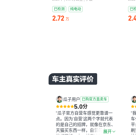
已检测
纯电动
已
2.72
2.
万
瓜子用户
已购官方直卖车
5.0
分
“瓜子官方自营车感觉更靠谱一
“
点。因为‘自营’这两个字就代表
车
的是自己的招牌，就像在京东、
平
天猫买东西一样，自营的东西可
刷
展开