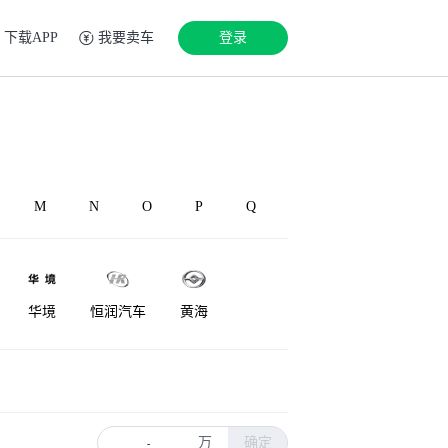
下载APP
我要卖车
登录
M
N
O
P
Q
华境
恒润汽车
黄海
华凯
华泰新能源
红星汽车
万
确定
-