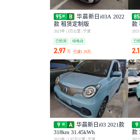
华晨新日i03A 2022
款 租赁定制版
款
2023年
|
3万公里
|
宁波
202
已检测
纯电动
已
2.97
2.
万
已减
1.29万
华晨新日i03 2021款
318km 31.45kWh
款 
2023年
|
1.97万公里
|
宁波
202