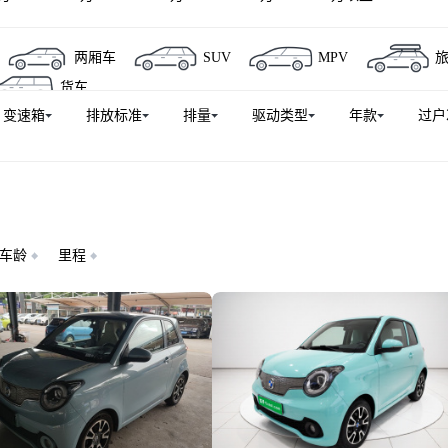
两厢车
SUV
MPV
货车
变速箱
排放标准
排量
驱动类型
年款
过户
车龄
里程