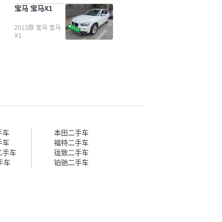
台自己收上来再卖的车，应该更
宝马 宝马X1
可靠。我买的是宝马X1，主要看
中它的价格和公里数比较合适。
另外，瓜子承诺无火烧、无事
2013款 宝马 宝马
X1
故、无泡水、无调表，在平台自
营上面买应该更有保障。二手车
肯定需要一个售后保障，这样更
安全、更放心，不像新车车况那
么好，剐蹭风险还是挺大的。售
后保障在我买车决策中的比重能
占到百分之七八十。个人车源的
话，需要我自己联系卖家，我试
着联系过但没人回我；而自营车
我点了议价，就有销售加我微信
帮我谈价。自营车我讲过价，最
手车
本田二手车
后是通过花一块钱买优惠券的方
手车
福特二手车
式，便宜了800块钱成交。”
二手车
珑致二手车
手车
铂驰二手车