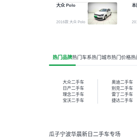
能都要好一点。就是这种刻板印
检
大众 Polo
本
象吧。一开始买二手车的时候，
外
我确实有担心过事故车、泡水车
买
这些问题。瓜子的检测报告其实
户
2016款 大众 Polo
2
并不能完全打消顾虑，因为我也
格
听说过一些报告造假或者没检测
子
出来的情况。我拿到你们的信息
常
之后，自己又在线上去做了一些
多
报告查询（用了其他平台），同
买
时也找了朋友帮忙线下看车。结
钱
热门品牌
热门车系
热门城市
热门价格
热
果跟你们的报告是符合的，所以
价
这次车况没问题。购车流程挺快
测
的，我第一天看车，第二天你们
就约我到店，我第三天去提的
车。去之前我提前跟交接人员说
大众二手车
奥迪二手车
好，到了之后要当着我的面再做
日产二手车
别克二手车
一次复检，你们也安排了师傅，
理念二手车
雷丁二手车
服务可以，速度很快。体验下来
宝沃二手车
捷达二手车
自营车的感觉是要比个人车好一
点。个人车主观性比较强，价格
超出卖家的心理预期后，他可能
直接就下架不卖了。而自营车你
们有最大的让步权利，还会再跟
瓜子宁波华晨新日二手车专场
我协商，主动权在平台手里。”