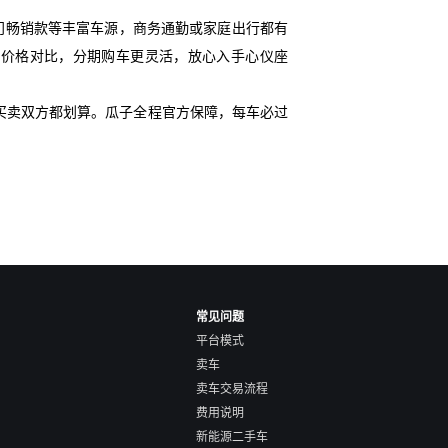
门畅销款等丰富车源，商务通勤或家庭出行都有
车源价格对比，分期购车更灵活，放心入手心仪座
买卖双方都划算。瓜子全程官方保障，每车必过
常见问题
平台模式
卖车
卖车交易流程
费用说明
新能源二手车