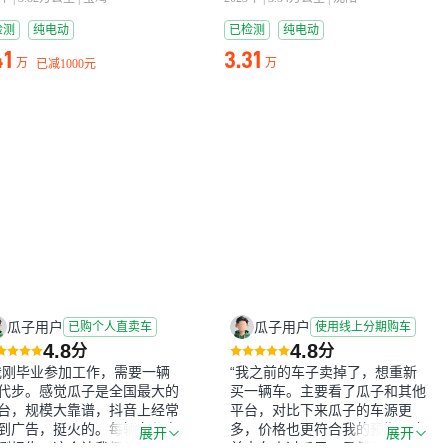
检测
纯电动
已检测
纯电动
41
3.31
万
万
已减
1000元
瓜子用户
瓜子用户
已购个人直卖车
使用线上分期购车
4.8
4.8
分
分
我刚毕业参加工作，需要一辆
“我之前的车子卖掉了，想重新
代步。感觉瓜子是全国最大的
买一辆车。主要看了瓜子和其他
台，规模大靠谱，抖音上经常
平台，对比下来瓜子的车源更
到广告，挺火的。每辆车都有
多，价格也更符合我的预期。之
展开
展开