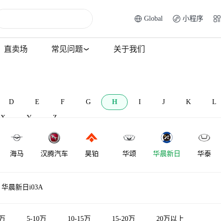
Global
小程序
直卖场
常见问题
关于我们
D
E
F
G
H
I
J
K
L
X
Y
Z
海马
汉腾汽车
昊铂
华颂
华晨新日
华泰
华利
华骐
哈飞
悍马
华普
海格
华晨新日i03A
5万
5-10万
10-15万
15-20万
20万以上