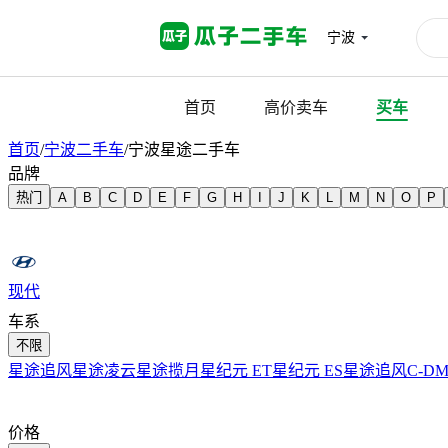
宁波
首页
高价卖车
买车
首页
/
宁波二手车
/
宁波星途二手车
品牌
热门
A
B
C
D
E
F
G
H
I
J
K
L
M
N
O
P
现代
车系
不限
雪佛兰
星途追风
星途凌云
星途揽月
星纪元 ET
星纪元 ES
星途追风C-D
小鹏
价格