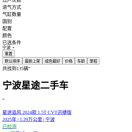
过户次数
新特汽车
进气方式
气缸数量
国别
配置
颜色
已选条件
宁波
重置
默认排序
最新上架
成色最好
价格
车龄
里程
共找到135辆
“
宁波星途二手车
”
星途追风 2024款 1.5T CVT迅捷版
2025年
|
1.29万公里
|
宁波
已检测