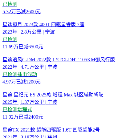
已检测
5.32
万
已减
2600元
星途揽月 2023款 400T 四驱星睿版 7座
2023年
|
2.8万公里
|
宁波
已检测
11.69
万
已减
6500元
星途追风C-DM 2022款 1.5TCI-DHT 105KM御风行版
2022年
|
4.71万公里
|
宁波
已检测
插电混动
4.97
万
已减
1200元
星途 星纪元 ES 2025款 增程 Max 城区辅助驾驶
2025年
|
1.37万公里
|
宁波
已检测
增程式
11.92
万
已减
2400元
星途TX 2021款 超能四驱版 1.6T 四驱超能2号
2021年
|
3.18万公里
|
徐州