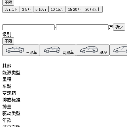
不限
雪铁龙
3万以下
3-5万
5-10万
10-15万
15-20万
20万以上
小米汽车
-
万
确定
级别
星途
不限
小虎
三厢车
两厢车
SUV
其他
西雅特
能源类型
里程
新龙马汽车
车龄
变速箱
新吉奥
排放标准
排量
驱动类型
新凯
年款