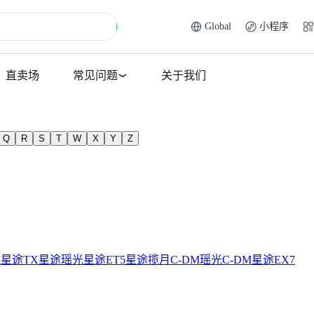
Global
小程序
直卖场
常见问题
关于我们
Q
R
S
T
W
X
Y
Z
M
星途TX
星途瑶光
星途ET5
星途揽月C-DM
瑶光C-DM
星途EX7