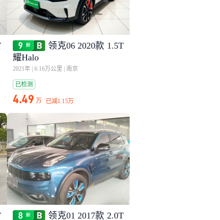
T
领克06 2020款 1.5T
耀Halo
2021年
|
6.16万公里
|
南京
已检测
4.49
万
已减
1.15万
T
领克01 2017款 2.0T