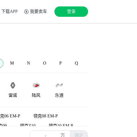
下载APP
我要卖车
登录
M
N
O
P
Q
雷诺
陆风
乐道
LEVC
兰博基尼
Lorinser
克06 EM-P
领克08 EM-P
克09
领克Z10
领克10 EM-P
万
确定
-