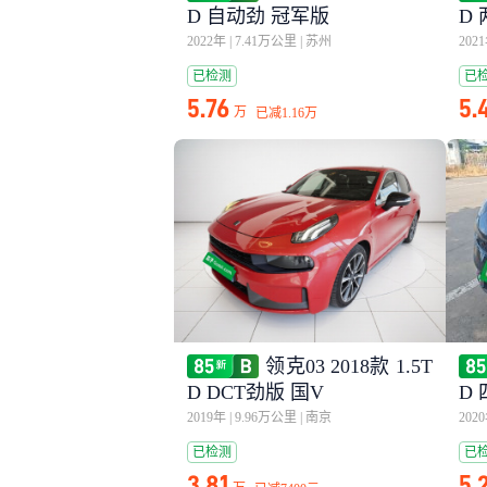
D 自动劲 冠军版
D 
2022年
|
7.41万公里
|
苏州
202
已检测
已
5.76
5.
万
已减
1.16万
领克03 2018款 1.5T
D DCT劲版 国V
D 
2019年
|
9.96万公里
|
南京
202
已检测
已
3.81
5.