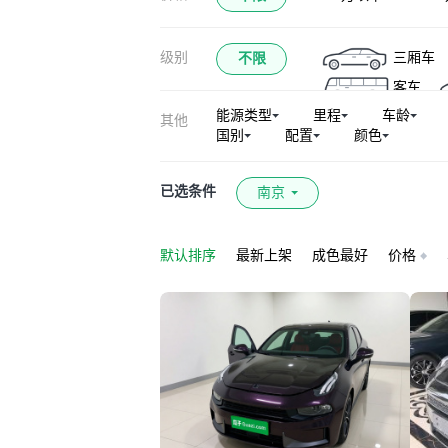
级别
三厢车
不限
客车
能源类型
里程
车龄
其他
国别
配置
颜色
已选条件
南京
默认排序
最新上架
成色最好
价格