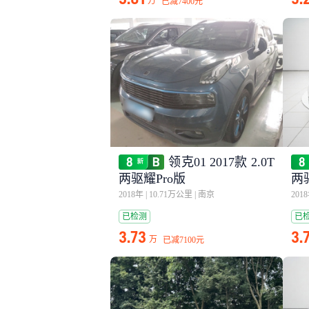
万
已减
7400元
领克01 2017款 2.0T
两驱耀Pro版
两
2018年
|
10.71万公里
|
南京
201
已检测
已
3.73
3.
万
已减
7100元