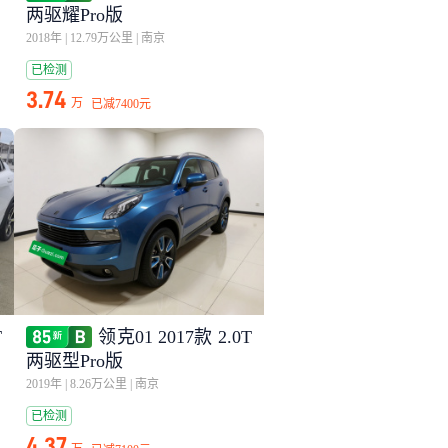
两驱耀Pro版
2018年
|
12.79万公里
|
南京
已检测
3.74
万
已减
7400元
T
领克01 2017款 2.0T
两驱型Pro版
2019年
|
8.26万公里
|
南京
已检测
4.37