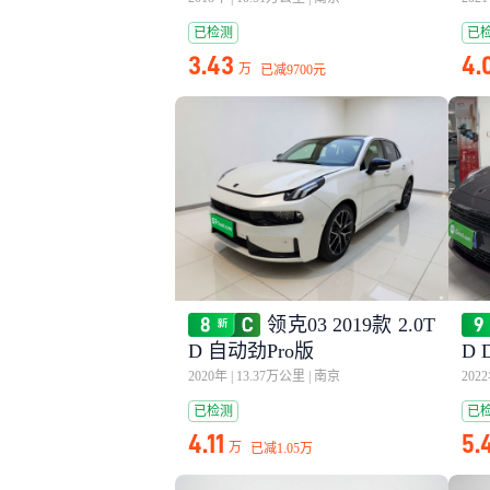
已检测
已
3.43
4.
万
已减
9700元
领克03 2019款 2.0T
D 自动劲Pro版
D 
2020年
|
13.37万公里
|
南京
202
已检测
已
4.11
5.
万
已减
1.05万