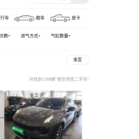
旅行车
跑车
皮卡
次数
进气方式
气缸数量
重置
共找到1388辆
“
南京领克二手车
”