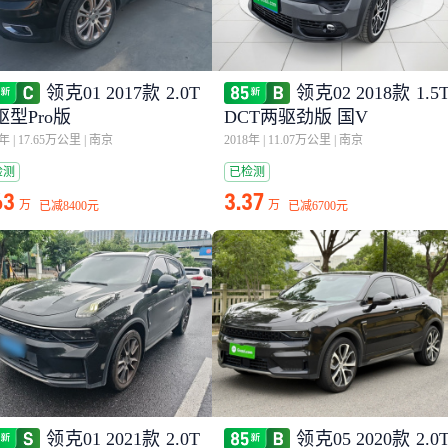
领克01 2017款 2.0T
领克02 2018款 1.5
驱型Pro版
DCT两驱劲版 国V
9年
|
17.65万公里
|
南京
2018年
|
11.07万公里
|
南京
检测
已检测
63
3.37
万
万
已减
8400元
已减
6700元
领克01 2021款 2.0T
领克05 2020款 2.0