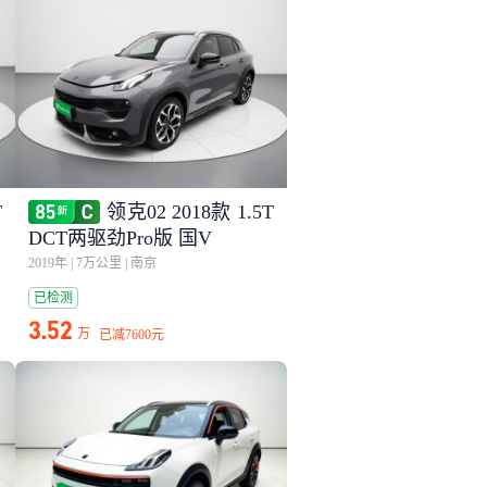
T
领克02 2018款 1.5T
DCT两驱劲Pro版 国V
2019年
|
7万公里
|
南京
已检测
3.52
万
已减
7600元