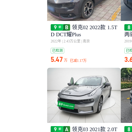
领克02 2022款 1.5T
D DCT耀Plus
两
2022年
|
2.43万公里
|
南京
201
已检测
已
5.47
3.
万
已减
1.17万
领克03 2021款 2.0T