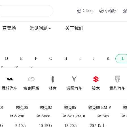
Global
小程序
直卖场
常见问题
关于我们
D
E
F
G
H
I
J
K
L
X
Y
Z
理想汽车
雷克萨斯
林肯
岚图汽车
铃木
猎豹汽车
莲花跑车
菱势汽车
理念
莲花汽车
力帆汽车
雷达汽车
01
领克06
领克02
领克05
领克09 EM-P
领
领克Z20
领克900
领克01 EM-P
领克07
领
LOCAL
陆地方舟
LITE
领途汽车
雷丁
5万
领克02新能源
5-10万
领克03新能源
10-15万
15-20万
领克07GT
20万以上
MOTORS