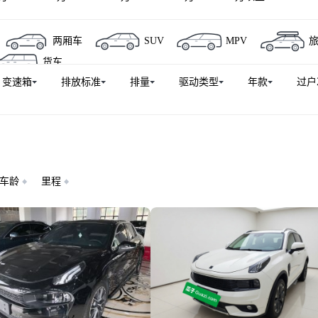
两厢车
SUV
MPV
货车
变速箱
排放标准
排量
驱动类型
年款
过户
车龄
里程