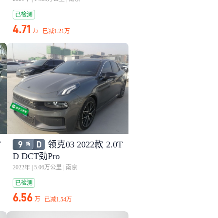
已检测
4.71
万
已减
1.21万
T
领克03 2022款 2.0T
D DCT劲Pro
2022年
|
5.06万公里
|
南京
已检测
6.56
万
已减
1.54万