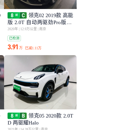
9
领克02 2019款 高能
版 2.0T 自动两驱劲Pro版 国
VI
2020年
|
12.9万公里
|
南京
已检测
3.91
万
已减
1.11万
+
领克05 2020款 2.0T
驾
D 两驱耀Halo
2021年
|
14.28万公里
|
南京