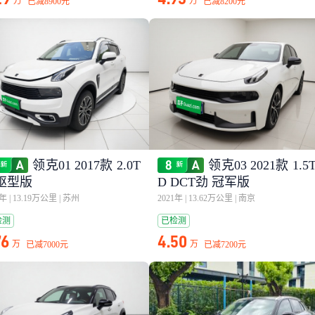
万
万
已减
8900元
已减
8200元
领克01 2017款 2.0T
领克03 2021款 1.5
驱型版
D DCT劲 冠军版
8年
|
13.19万公里
|
苏州
2021年
|
13.62万公里
|
南京
检测
已检测
76
4.50
万
万
已减
7000元
已减
7200元