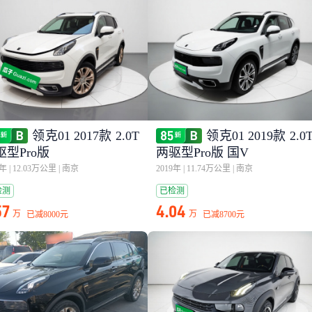
领克01 2017款 2.0T
领克01 2019款 2.0
驱型Pro版
两驱型Pro版 国V
8年
|
12.03万公里
|
南京
2019年
|
11.74万公里
|
南京
检测
已检测
57
4.04
万
万
已减
8000元
已减
8700元