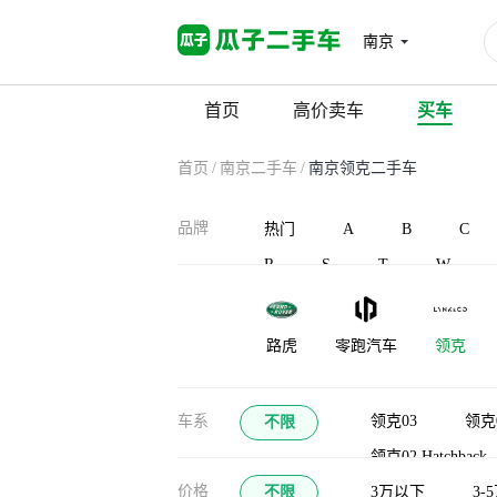
南京
首页
高价卖车
买车
首页
/
南京二手车
/
南京领克二手车
品牌
热门
A
B
C
R
S
T
W
路虎
零跑汽车
领克
凌宝汽车
蓝电
灵悉
车系
领克03
领克
不限
领克02 Hatchback
龙程汽车
珑致
劳斯莱斯
价格
不限
领克05 EM-P
3万以下
3-