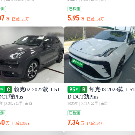
检测
已检测
07
5.95
万
万
已减
1.23万
已减
1.61万
领克02 2022款 1.5T
领克03 2023款 1.5
DCT耀Plus
D DCT劲Plus
2年
|
3.23万公里
|
南京
2025年
|
0.51万公里
|
南京
检测
已检测
40
7.34
万
万
已减
1.36万
已减
1.94万