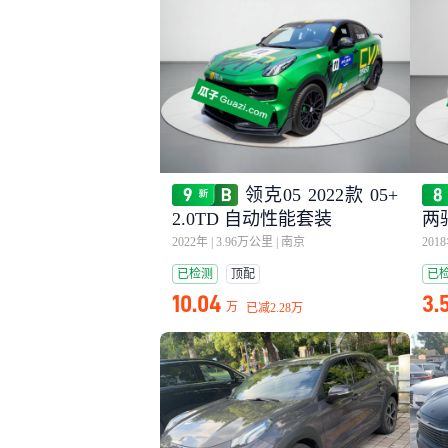
领克05 2022款 05+
2.0TD 自动性能套装
两
2022年
|
3.96万公里
|
南京
201
已检测
顶配
已
10.04
3.
万
已减
2.28万