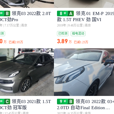
领克03 2022款 2.0T
领克01 EM-P 201
DCT劲Pro
款 1.5T PHEV 劲 国VI
2年
|
7.17万公里
|
南京
2019年
|
9.48万公里
|
南京
检测
已检测
插电混动
10
3.89
万
万
已减
2.05万
已减
1.23万
领克03 2021款 1.5T
领克03 2022款 03
 DCT劲 冠军版
2.0TD 自动Final Edition（
控套件）
1年
|
12.45万公里
|
南京
2022年
|
6.35万公里
|
金华