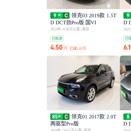
领克03 2019款 1.5T
D DCT劲Pro版 国VI
D 
2023年
|
6.06万公里
|
南京
202
已检测
已
4.50
6.
万
已减
1.61万
领克01 2017款 2.0T
两驱型Pro版
D
2018年
|
10.51万公里
|
南京
202