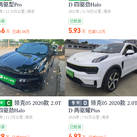
两驱型Pro
D 四驱劲Halo
1年
|
12.33万公里
|
南京
2021年
|
11.59万公里
|
南京
检测
已检测
46
5.93
万
万
已减
1.06万
已减
1.22万
领克05 2020款 2.0T
领克05 2020款 2.0
四驱劲Halo
D 两驱耀Plus
0年
|
11.5万公里
|
南京
2020年
|
7.92万公里
|
南京
检测
已检测
29
4.93