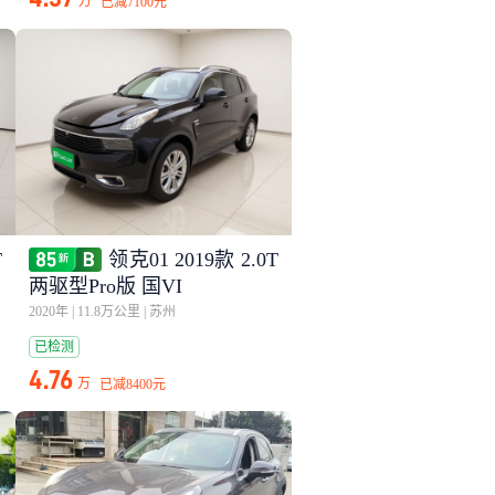
万
已减
7100元
T
领克01 2019款 2.0T
两驱型Pro版 国VI
2020年
|
11.8万公里
|
苏州
已检测
4.76
万
已减
8400元