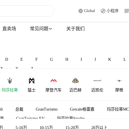
Global
小程序
直卖场
常见问题
关于我们
D
E
F
G
H
I
J
K
L
X
Y
Z
玛莎拉蒂
猛士
摩登汽车
迈巴赫
迈凯伦
摩根
li
总裁
GranTurismo
Grecale格雷嘉
玛莎拉蒂MC
能源
GranTurismo EV
玛莎拉蒂Spyder
5万
5-10万
10-15万
15-20万
20万以上