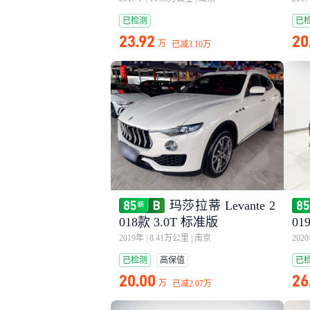
已检测
已
23.92
20
万
已减
3.10万
玛莎拉蒂 Levante 2
018款 3.0T 标准版
0
版 
2019年
|
8.41万公里
|
南京
202
已检测
高保值
已
20.00
26
万
已减
2.07万