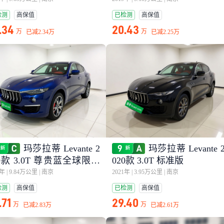
检测
高保值
已检测
高保值
.34
20.43
万
万
已减
2.34万
已减
2.25万
玛莎拉蒂 Levante 2
玛莎拉蒂 Levante 
19款 3.0T 尊贵蓝全球限量
020款 3.0T 标准版
国VI
0年
|
9.84万公里
|
南京
2021年
|
3.95万公里
|
南京
检测
高保值
已检测
高保值
.71
29.40
万
万
已减
2.83万
已减
2.61万