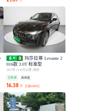
万
0
玛莎拉蒂 Levante 2
016款 3.0T 标准型
2017年
|
9.44万公里
|
南京
已检测
高保值
16.38
万
已减
1000元