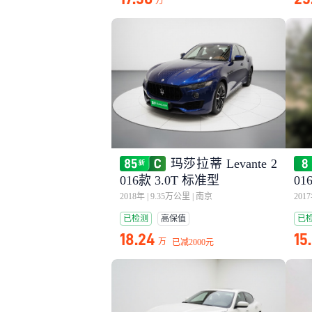
万
玛莎拉蒂 Levante 2
016款 3.0T 标准型
01
2018年
|
9.35万公里
|
南京
201
已检测
高保值
已
18.24
15
万
已减
2000元