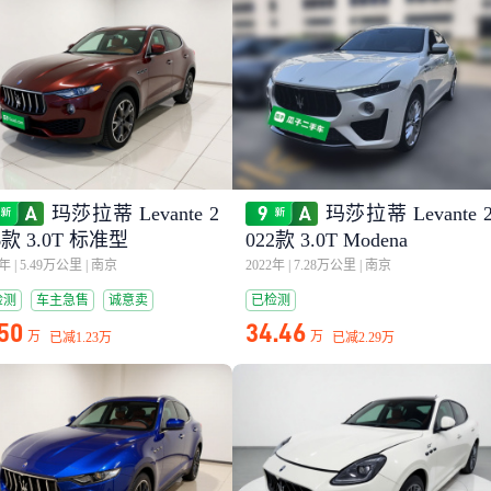
玛莎拉蒂 Levante 2
玛莎拉蒂 Levante 
6款 3.0T 标准型
022款 3.0T Modena
7年
|
5.49万公里
|
南京
2022年
|
7.28万公里
|
南京
检测
车主急售
诚意卖
已检测
保值
.50
34.46
万
万
已减
1.23万
已减
2.29万