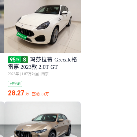
2
玛莎拉蒂 Grecale格
雷嘉 2023款 2.0T GT
2023年
|
1.87万公里
|
南京
已检测
28.27
万
已减
1.81万