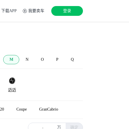
下载APP
我要卖车
登录
M
N
O
P
Q
迈迈
20
Coupe
GranCabrio
万
确定
-