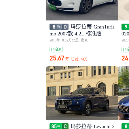
玛莎拉蒂 GranTuris
mo 2007款 4.2L 标准版
02
2018年
|
8.32万公里
|
南京
202
已检测
已
25.67
24
万
已减
1.44万
玛莎拉蒂 Levante 2