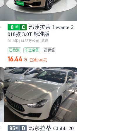
格
玛莎拉蒂 Levante 2
018款 3.0T 标准版
2018年
|
14.55万公里
|
武汉
已检测
车主急售
高保值
16.44
万
已减
8500元
2
玛莎拉蒂 Ghibli 20