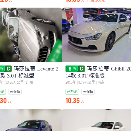
万
万
已减
1000元
玛莎拉蒂 Levante 2
玛莎拉蒂 Ghibli 2
6款 3.0T 标准型
14款 3.0T 标准版
7年
|
13.26万公里
|
广州
2016年
|
9.79万公里
|
南京
检测
高保值
已检测
高保值
.30
10.35
万
万