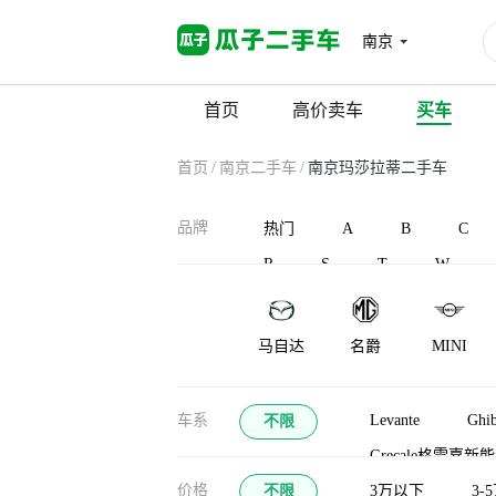
南京
首页
高价卖车
买车
首页
/
南京二手车
/
南京玛莎拉蒂二手车
品牌
热门
A
B
C
R
S
T
W
马自达
名爵
MINI
车系
Levante
Ghib
不限
Grecale格雷嘉新
价格
不限
3万以下
3-