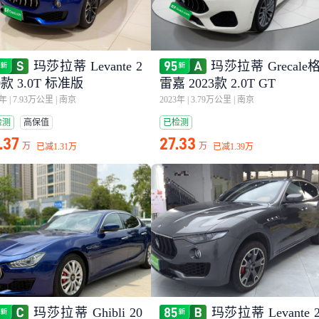
玛莎拉蒂 Levante 2
玛莎拉蒂 Grecale
0款 3.0T 标准版
雷嘉 2023款 2.0T GT
0年
|
7.93万公里
|
南京
2023年
|
3.79万公里
|
南京
检测
高保值
已检测
.37
27.33
万
万
已减
1.31万
已减
1.39万
玛莎拉蒂 Ghibli 20
玛莎拉蒂 Levante 