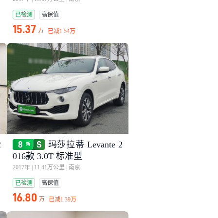
已检测
高保值
15.37
万
已减
1.54万
2
玛莎拉蒂 Levante 2
016款 3.0T 标准型
2017年
|
11.41万公里
|
南京
已检测
高保值
16.80
万
已减
1.39万