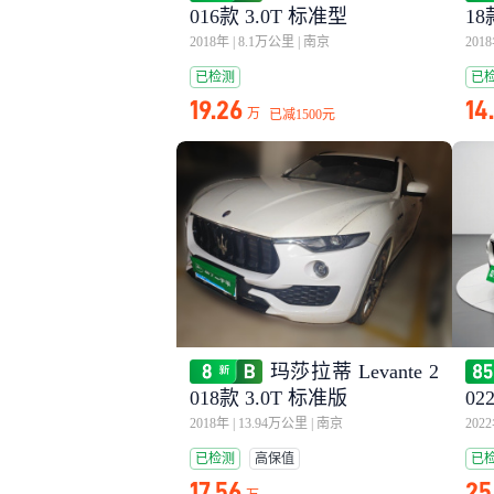
016款 3.0T 标准型
18
2018年
|
8.1万公里
|
南京
201
已检测
已
19.26
14
万
已减
1500元
玛莎拉蒂 Levante 2
018款 3.0T 标准版
02
2018年
|
13.94万公里
|
南京
202
已检测
高保值
已
17.56
25