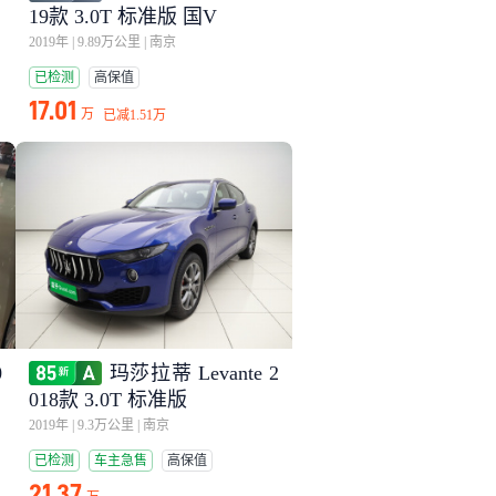
19款 3.0T 标准版 国V
2019年
|
9.89万公里
|
南京
已检测
高保值
17.01
万
已减
1.51万
0
玛莎拉蒂 Levante 2
018款 3.0T 标准版
2019年
|
9.3万公里
|
南京
已检测
车主急售
高保值
21.37