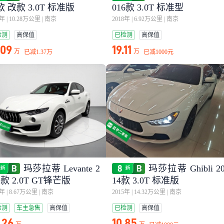
款 改款 3.0T 标准版
016款 3.0T 标准型
8年
|
10.28万公里
|
南京
2018年
|
6.92万公里
|
南京
检测
高保值
已检测
高保值
.09
19.11
万
万
已减
1.37万
已减
1000元
玛莎拉蒂 Levante 2
玛莎拉蒂 Ghibli 2
2款 2.0T GT锋芒版
14款 3.0T 标准版
2年
|
8.67万公里
|
南京
2015年
|
14.32万公里
|
南京
检测
车主急售
高保值
已检测
高保值
.26
10.85