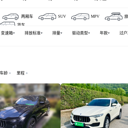
两厢车
SUV
MPV
货车
变速箱
排放标准
排量
驱动类型
年款
过户
车龄
里程