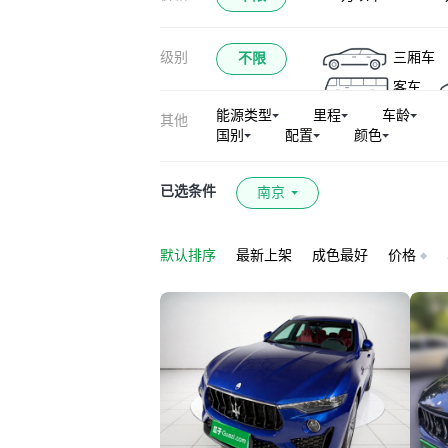
级别
三厢车
不限
客车
能源类型
里程
车龄
其他
国别
配置
颜色
已选条件
南京
默认排序
最新上架
成色最好
价格