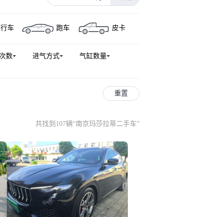
旅行车
跑车
皮卡
次数
进气方式
气缸数量
重置
共找到107辆
“
南京玛莎拉蒂二手车
”