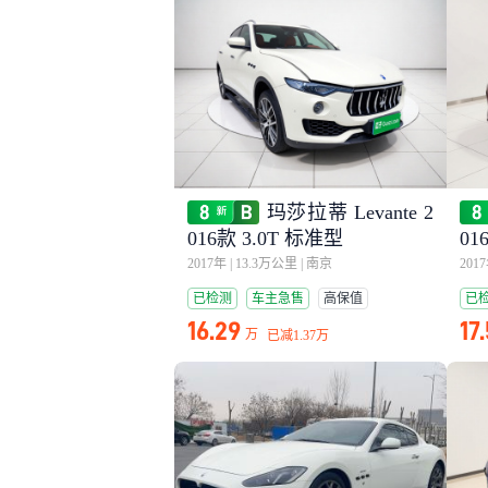
玛莎拉蒂 Levante 2
016款 3.0T 标准型
01
2017年
|
13.3万公里
|
南京
201
已检测
车主急售
高保值
已
高
16.29
17
万
已减
1.37万