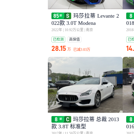
玛莎拉蒂 Levante 2
022款 3.0T Modena
01
2022年
|
10.92万公里
|
南京
201
已检测
高保值
已
28.15
14
万
已减
3.03万
玛莎拉蒂 总裁 2013
款 3.8T 标准型
01
2017年
|
11.59万公里
|
南京
201