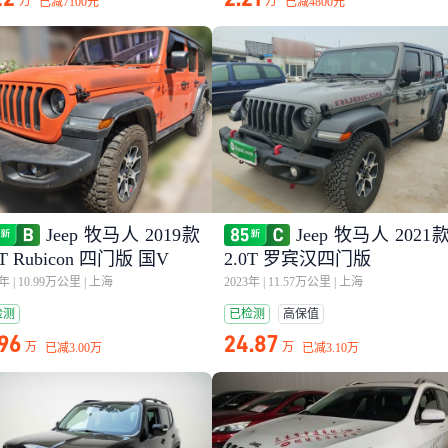
万
万
已减
7100元
已减
4800元
Jeep 牧马人 2019款
Jeep 牧马人 2021
0T Rubicon 四门版 国V
2.0T 罗宾汉四门版
0年
|
10.99万公里
|
上海
2023年
|
11.57万公里
|
上海
检测
已检测
高保值
.96
24.87
万
万
已减
3.00万
已减
3.10万