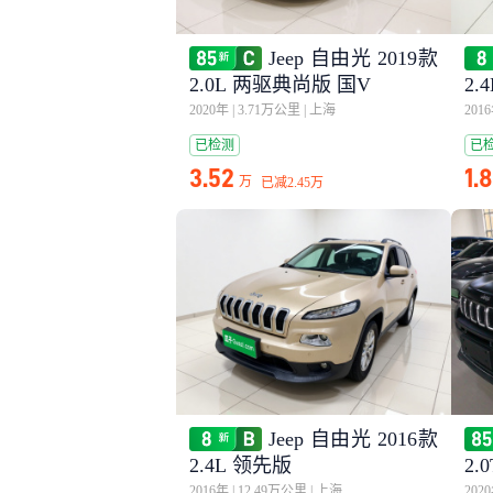
Jeep 自由光 2019款
2.0L 两驱典尚版 国V
2.
2020年
|
3.71万公里
|
上海
201
已检测
已
3.52
1.
万
已减
2.45万
Jeep 自由光 2016款
2.4L 领先版
2.
2016年
|
12.49万公里
|
上海
202