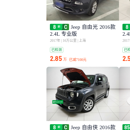
Jeep 自由光 2016款
2.4L 专业版
2.
2017年
|
16万公里
|
上海
201
已检测
已
2.85
2.
万
已减
7100元
Jeep 自由侠 2016款