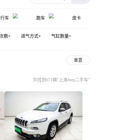
旅行车
跑车
皮卡
次数
进气方式
气缸数量
重置
共找到671辆
“
上海Jeep二手车
”