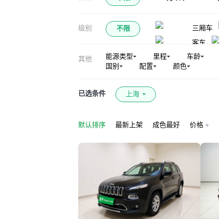
级别
三厢车
不限
客车
能源类型
里程
车龄
其他
国别
配置
颜色
已选条件
上海
默认排序
最新上架
成色最好
价格