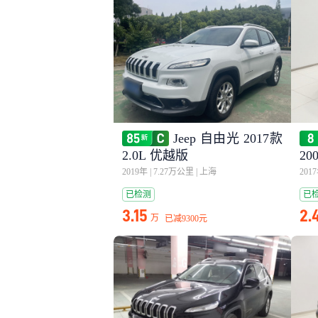
Jeep 自由光 2017款
2.0L 优越版
2
2019年
|
7.27万公里
|
上海
201
已检测
已
3.15
2.
万
已减
9300元