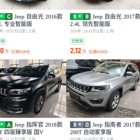
Jeep 自由光 2016款
Jeep 自由光 2017
4L 专业智能版
2.4L 领先智能版
6年
|
19.91万公里
|
上海
2018年
|
20.42万公里
|
上海
检测
已检测
80
2.12
万
万
已减
8100元
已减
8100元
Jeep 指挥官 2018款
Jeep 指南者 2017
0T 四驱臻享版 国V
200T 自动家享版
0年
|
11.33万公里
|
上海
2018年
|
10.69万公里
|
上海