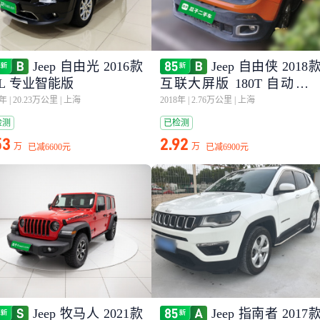
Jeep 自由光 2016款
Jeep 自由侠 2018
4L 专业智能版
互联大屏版 180T 自动劲
版
7年
|
20.23万公里
|
上海
2018年
|
2.76万公里
|
上海
检测
已检测
53
2.92
万
万
已减
6600元
已减
6900元
Jeep 牧马人 2021款
Jeep 指南者 2017