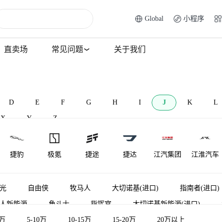
Global
小程序
直卖场
常见问题
关于我们
D
E
F
G
H
I
J
K
L
X
Y
Z
捷豹
极氪
捷途
捷达
江汽集团
江淮汽车
江淮钇为
捷尼赛思
金龙
君马汽车
捷途纵横
极石
光
自由侠
牧马人
大切诺基(进口)
指南者(进口)
人新能源
角斗士
指挥官
大切诺基新能源(进口)
金琥新能源
金旅
金冠汽车
）
5万
5-10万
指挥官经典
10-15万
指挥官PHEV
15-20万
自由人
20万以上
大切诺基