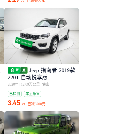
万
已减
4900元
款
Jeep 指南者 2019款
220T 自动悦享版
2020年
|
12.89万公里
|
佛山
已检测
车主急售
3.45
万
已减
8700元