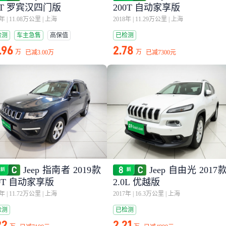
.0T 罗宾汉四门版
200T 自动家享版
4年
|
11.08万公里
|
上海
2018年
|
11.29万公里
|
上海
检测
车主急售
高保值
已检测
.96
2.78
万
万
已减
3.00万
已减
7300元
Jeep 指南者 2019款
Jeep 自由光 2017
20T 自动家享版
2.0L 优越版
9年
|
11.72万公里
|
上海
2017年
|
16.3万公里
|
上海
检测
已检测
22
2.21