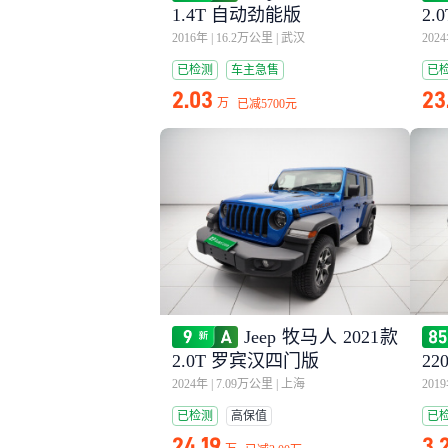
1.4T 自动劲能版
2
2016年
|
16.2万公里
|
武汉
202
已检测
车主急售
已
2.03
23
万
已减
5700元
Jeep 牧马人 2021款
2.0T 罗宾汉四门版
2
2024年
|
7.09万公里
|
上海
201
已检测
高保值
已
24.19
3.