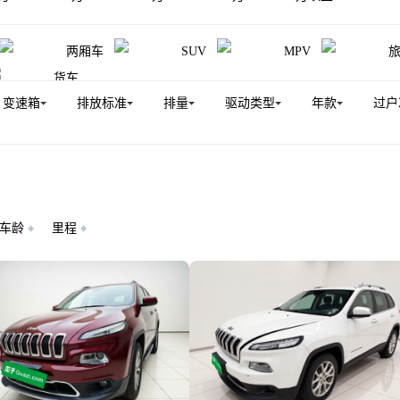
两厢车
SUV
MPV
货车
变速箱
排放标准
排量
驱动类型
年款
过户
车龄
里程