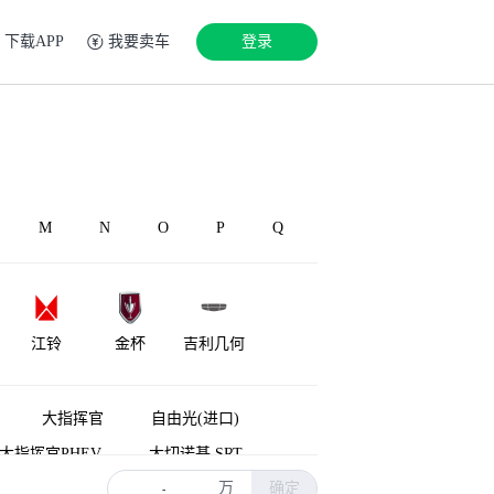
下载APP
我要卖车
登录
M
N
O
P
Q
江铃
金杯
吉利几何
钧天
极越
骏驰
大指挥官
自由光(进口)
大指挥官PHEV
大切诺基 SRT
万
确定
Wagoneer
北京JEEP
-