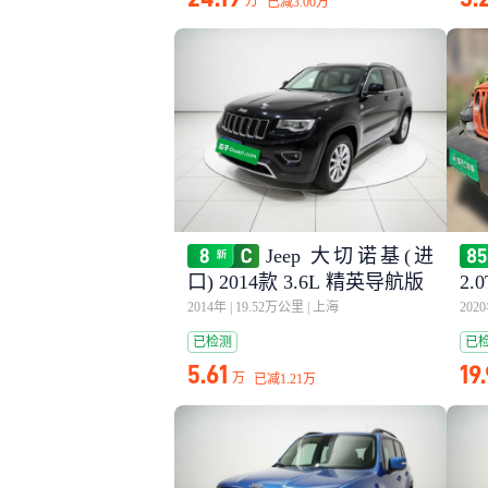
万
已减
3.00万
Jeep 大切诺基(进
口) 2014款 3.6L 精英导航版
2.
2014年
|
19.52万公里
|
上海
202
已检测
已
5.61
19
万
已减
1.21万