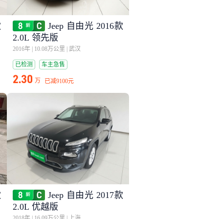
款
Jeep 自由光 2016款
2.0L 领先版
2016年
|
10.08万公里
|
武汉
已检测
车主急售
2.30
万
已减
9100元
款
Jeep 自由光 2017款
2.0L 优越版
2018年
|
16.09万公里
|
上海