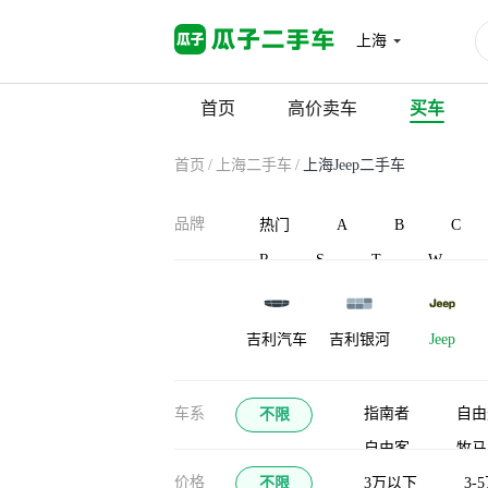
上海
首页
高价卖车
买车
首页
/
上海二手车
/
上海Jeep二手车
品牌
热门
A
B
C
R
S
T
W
吉利汽车
吉利银河
Jeep
江淮瑞风
捷途山海
江铃集团新
车系
指南者
自由
不限
能源
自由客
牧马
九龙
江南汽车
江铃晶马汽
价格
不限
牧马人（平行进口
3万以下
3-
车