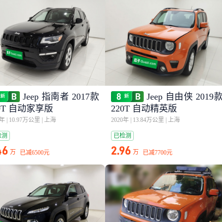
Jeep 指南者 2017款
Jeep 自由侠 2019
00T 自动家享版
220T 自动精英版
7年
|
10.97万公里
|
上海
2020年
|
13.84万公里
|
上海
检测
已检测
46
2.96
万
万
已减
6500元
已减
7700元