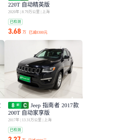
220T 自动精英版
2020年
|
8.79万公里
|
上海
已检测
3.68
万
已减
8300元
款
Jeep 指南者 2017款
200T 自动家享版
2017年
|
13.31万公里
|
上海
已检测
2.27