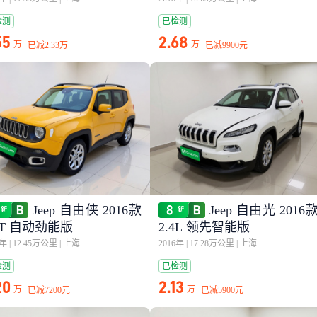
检测
已检测
55
2.68
万
万
已减
2.33万
已减
9900元
Jeep 自由侠 2016款
Jeep 自由光 2016
4T 自动劲能版
2.4L 领先智能版
7年
|
12.45万公里
|
上海
2016年
|
17.28万公里
|
上海
检测
已检测
20
2.13
万
万
已减
7200元
已减
5900元