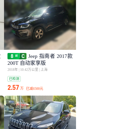
款
Jeep 指南者 2017款
200T 自动家享版
2018年
|
10.42万公里
|
上海
已检测
2.57
万
已减
6500元