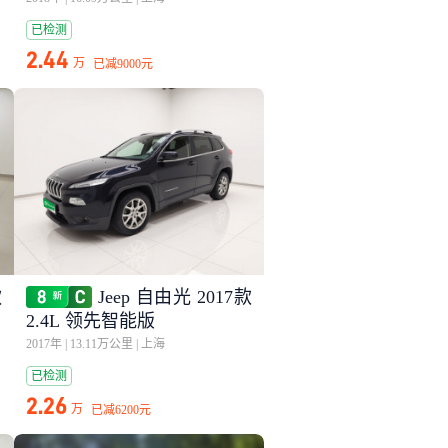
已检测
2.44
万
已减
9000元
款
Jeep 自由光 2017款
2.4L 领先智能版
2017年
|
13.11万公里
|
上海
已检测
2.26
万
已减
6200元