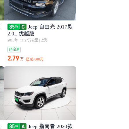
款
Jeep 自由光 2017款
能
2.0L 优越版
2018年
|
11.27万公里
|
上海
已检测
2.79
万
已减
7600元
款
Jeep 指南者 2020款