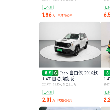
已检测
已
1.86
6.
万
已减
7800元
Jeep 自由侠 2016款
1.4T 自动劲能版+
1.
2017年
|
11.15万公里
|
上海
201
已检测
已
2.01
2.
万
已减
9000元