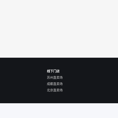
线下门店
苏州直卖场
成都直卖场
北京直卖场
使用协议
营业执照