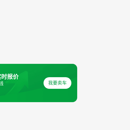
实时报价
我要卖车
钱