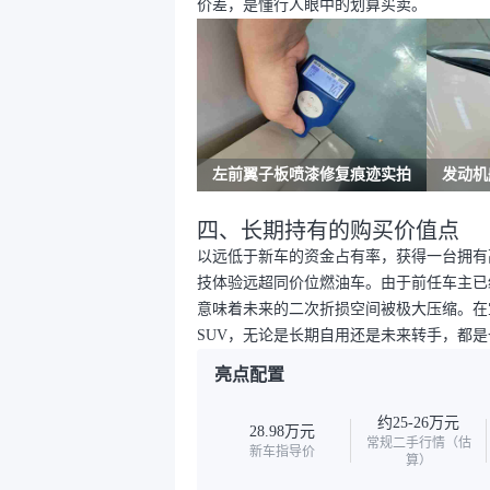
价差，是懂行人眼中的划算买卖。
左前翼子板喷漆修复痕迹实拍
发动机
四、长期持有的购买价值点
以远低于新车的资金占有率，获得一台拥有
技体验远超同价位燃油车。由于前任车主已
意味着未来的二次折损空间被极大压缩。在
SUV，无论是长期自用还是未来转手，都
亮点配置
约25-26万元
28.98万元
常规二手行情（估
新车指导价
算）