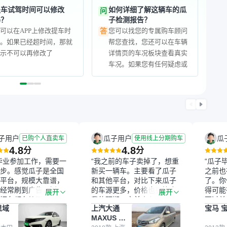
提车试驾时间可以修改
如何详细了解这辆车的瓜
问
吗？
子检测报告？
可以在APP上修改提车时
您可以找您的专属购车顾问
答
间。如果已经超时间，那就
帮您查找，您还可以在车辆
显示不可以再修改了
详情页的车况板块查看真实
车况。如果您有任何疑虑或
顾虑的话，咱们有在线看
车，可以让商家给咱们讲解
下，另外在发车前，商家还
会在验车视频里给您讲解车
况的所有瑕疵
子用户
瓜子用户
瓜
已购个人直卖车
使用线上分期购车
4.8
4.8
分
分
毕业参加工作，需要一
“我之前的车子卖掉了，想重
“瓜子
步。感觉瓜子是全国
新买一辆车。主要看了瓜子
之前也
平台，规模大靠谱，
和其他平台，对比下来瓜子
了。你
经常刷到广告，挺火
的车源更多，价格也更符合
得可能
展开
展开
辆车都有检测报告，
我的预期。之前卖车来过瓜
更过关
思域
上汽大通
宝马 宝
我很放心。去外面买
子，虽然价格没谈成，但
来再卖
MAXUS 大
卖家一张嘴，不敢
APP一直留着。瓜子毕竟是
我买的