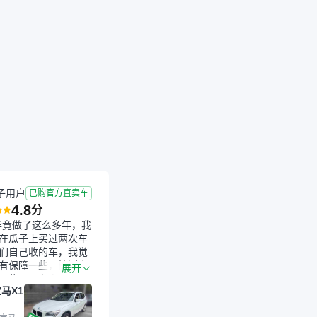
子用户
已购官方直卖车
4.8
分
毕竟做了这么多年，我
在瓜子上买过两次车
们自己收的车，我觉
有保障一些，检测会
展开
一些。平台自己收上
马X1
的车，应该更可靠。
是宝马X1，主要看中