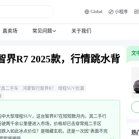
Global
小程序
直卖场
常见问题
关于我们
文
界R7 2025款，行情跳水背
宜昌二手车
鸿蒙智行智界R7
增程SUV捡漏
源
万的中大型增程SUV，这台智界R7在短短数月内，其二手行
行驶两千余公里便进入市场，价格却已击穿常规二手区
何跌入如此冰点价位？是暗藏玄机，还是一次因“表面不完
热
案即将揭晓。