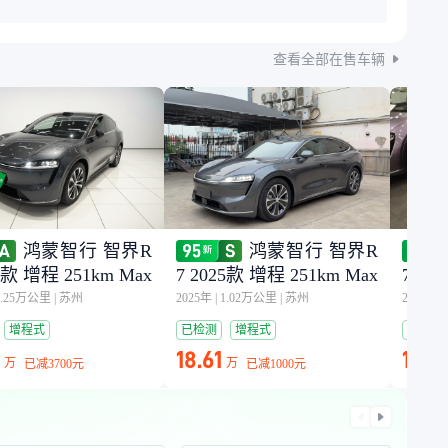
查看全部在售车辆
鸿蒙智行 智界R
鸿蒙智行 智界R
25款 增程 251km Max
7 2025款 增程 251km Max
7 20
1.25万公里
|
苏州
2025年
|
1.02万公里
|
苏州
2025年
|
增程式
已检测
增程式
已检测
18.61
18.4
万
万
已减
3700元
已减
1000元