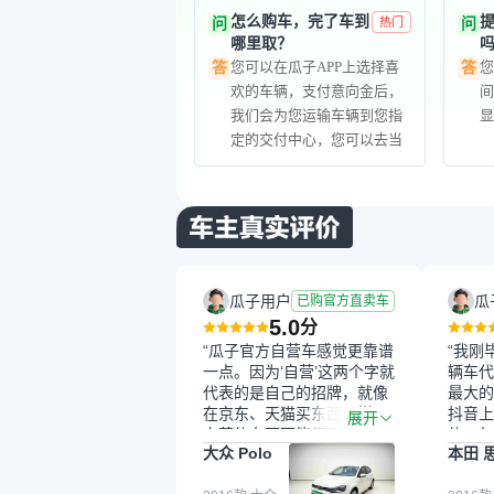
怎么购车，完了车到
问
热门
问
哪里取？
您可以在瓜子APP上选择喜
您
答
答
欢的车辆，支付意向金后，
我们会为您运输车辆到您指
定的交付中心，您可以去当
地交付中心验车提车。
瓜子用户
瓜
已购官方直卖车
5.0
分
“瓜子官方自营车感觉更靠谱
“我刚
一点。因为‘自营’这两个字就
辆车代
代表的是自己的招牌，就像
最大的
在京东、天猫买东西一样，
抖音上
展开
自营的东西可能都要好一
的。每
大众 Polo
本田 
点。就是这种刻板印象吧。
这个让
一开始买二手车的时候，我
车全凭