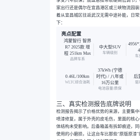
享受八年质保，底盘悬挂带软硬高低调节，核
家出行还是偶尔在宜昌港区或三峡物流园装载
着从宜昌城区往返武汉无需中途补能，日常
下：
亮点配置
鸿蒙智行 智界
4956*
R7 2025款 增
中大型SUV
车辆级别
程 251km Max
车
品牌车系
37kWh (宁德
0.46L/100km
时代) / 八年或
后
WLTC综合油耗
驱
16万公里
电池容量/质保
三、真实检测报告底牌说明
检测报告揭示了价格优势的来源，主要集中
喷漆修复，属于外壳的皮毛伤，里面的核心
体结构未受影响。后备箱盖有拆卸痕迹，同
使用的小磨损，让这台车比那些“原版原漆