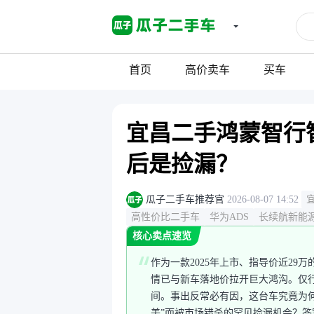
首页
高价卖车
买车
宜昌二手鸿蒙智行智
后是捡漏？
瓜子二手车推荐官
2026-08-07 14:52
高性价比二手车
华为ADS
长续航新能
核心卖点速览
作为一款2025年上市、指导价近29
情已与新车落地价拉开巨大鸿沟。仅
间。事出反常必有因，这台车究竟为
美”而被市场错杀的罕见捡漏机会？答