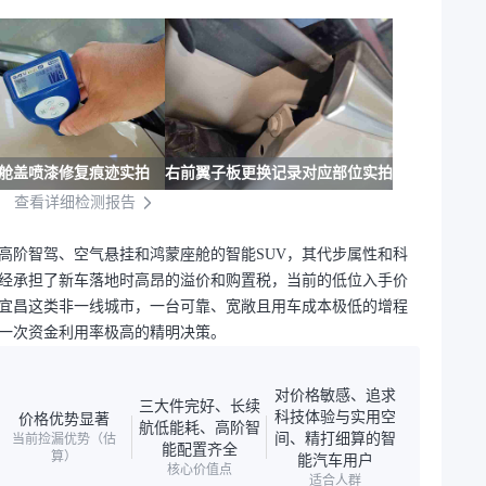
舱盖喷漆修复痕迹实拍
右前翼子板更换记录对应部位实拍
查看详细检测报告
高阶智驾、空气悬挂和鸿蒙座舱的智能SUV，其代步属性和科
经承担了新车落地时高昂的溢价和购置税，当前的低位入手价
宜昌这类非一线城市，一台可靠、宽敞且用车成本极低的增程
是一次资金利用率极高的精明决策。
对价格敏感、追求
三大件完好、长续
科技体验与实用空
价格优势显著
航低能耗、高阶智
间、精打细算的智
当前捡漏优势（估
能配置齐全
算）
能汽车用户
核心价值点
适合人群