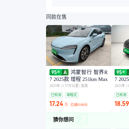
同款在售
鸿蒙智行 智界R
7 2025款 增程 251km Max
7 20
2025年
|
1.37万公里
|
宜昌
2025年
|
已检测
增程式
已检测
17.24
18.59
万
已减
8100元
猜你想问