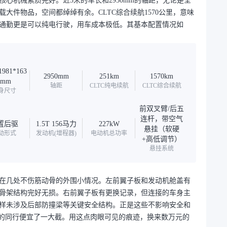
心机械素质完好。近5米的车长和2950mm的轴距，无论是全
大件物品，空间都绰绰有余。CLTC综合续航1570公里，意味
通勤更是可以纯电行驶，用车成本极低。其基本配置情况如
1981*163
2950mm
251km
1570km
4mm
轴距
CLTC纯电续航
CLTC综合续航
身尺寸
前双叉臂/后五
连杆，带空气
置后驱
1.5T 156马力
227kW
悬挂（软硬
动形式
发动机(增程器)
电动机总功率
+高低调节）
悬挂系统
在几处不伤筋动骨的外围小情况。左前翼子板和发动机舱盖有
骨架结构完好无损。右前翼子板有更换记录，但连接的车身主
样未涉及后部防撞梁等关键安全结构。正是这些不影响安全和
”的同行便宜了一大截。用这点肉眼可见的痕迹，换来数万元的