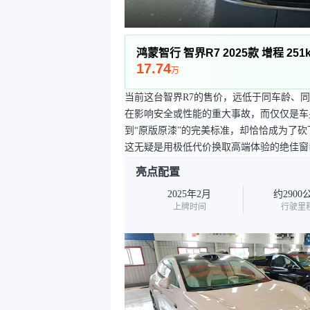
鸿蒙智行 智界R7 2025款 增程 251k
17.74
万
当前这台智界R7的售价，远低于同车龄、
在影响安全或性能的重大事故，而仅仅是车
到“原版原漆”的完美标准，却恰恰成为了
这无疑是用极低代价换取高端体验的绝佳窗
亮点配置
2025年2月
约2900
上牌时间
行驶里