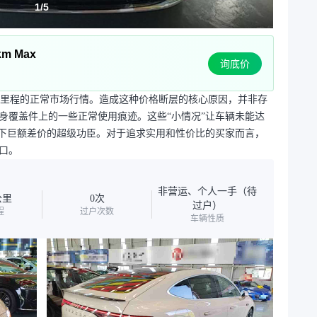
1
/
5
m Max
询底价
同里程的正常市场行情。造成这种价格断层的核心原因，并非存
身覆盖件上的一些正常使用痕迹。这些“小情况”让车辆未能达
砍下巨额差价的超级功臣。对于追求实用和性价比的买家而言，
口。
非营运、个人一手（待
公里
0次
过户）
程
过户次数
车辆性质