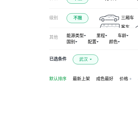
级别
三厢车
不限
客车
能源类型
里程
车龄
其他
国别
配置
颜色
已选条件
武汉
默认排序
最新上架
成色最好
价格