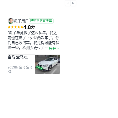
瓜子用户
已购官方直卖车
4.8
分
“瓜子毕竟做了这么多年，我之
前也在瓜子上买过两次车了。你
们自己收的车，我觉得可能有保
障一些，检测会更过关一些。平
展开
台自己收上来再卖的车，应该更
宝马 宝马X1
可靠。我买的是宝马X1，主要看
中它的价格和公里数比较合适。
另外，瓜子承诺无火烧、无事
2013款 宝马 宝马
X1
故、无泡水、无调表，在平台自
营上面买应该更有保障。二手车
肯定需要一个售后保障，这样更
安全、更放心，不像新车车况那
么好，剐蹭风险还是挺大的。售
后保障在我买车决策中的比重能
占到百分之七八十。个人车源的
话，需要我自己联系卖家，我试
着联系过但没人回我；而自营车
我点了议价，就有销售加我微信