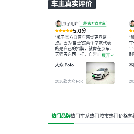
瓜子用户
已购官方直卖车
5.0
分
“瓜子官方自营车感觉更靠谱一
“
点。因为‘自营’这两个字就代表
车
的是自己的招牌，就像在京东、
平
天猫买东西一样，自营的东西可
刷
展开
能都要好一点。就是这种刻板印
检
大众 Polo
本
象吧。一开始买二手车的时候，
外
我确实有担心过事故车、泡水车
买
这些问题。瓜子的检测报告其实
户
2016款 大众 Polo
2
并不能完全打消顾虑，因为我也
格
听说过一些报告造假或者没检测
子
出来的情况。我拿到你们的信息
常
之后，自己又在线上去做了一些
多
报告查询（用了其他平台），同
买
时也找了朋友帮忙线下看车。结
钱
热门品牌
热门车系
热门城市
热门价格
热
果跟你们的报告是符合的，所以
价
这次车况没问题。购车流程挺快
测
的，我第一天看车，第二天你们
就约我到店，我第三天去提的