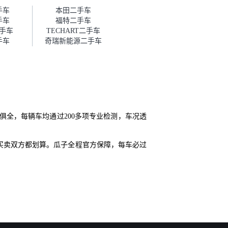
帮我谈价。自营车我讲过价，最
手车
本田二手车
后是通过花一块钱买优惠券的方
手车
福特二手车
式，便宜了800块钱成交。”
手车
TECHART二手车
手车
奇瑞新能源二手车
全，每辆车均通过200多项专业检测，车况透
买卖双方都划算。瓜子全程官方保障，每车必过