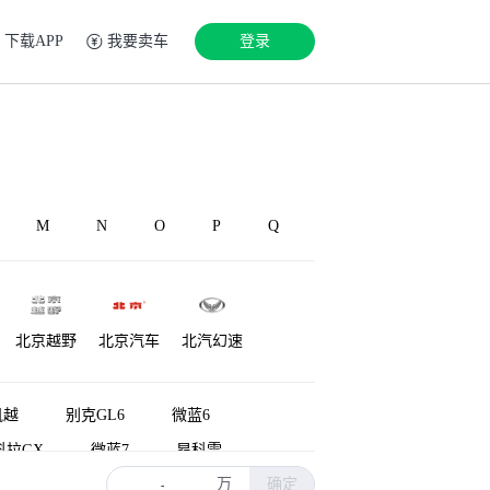
下载APP
我要卖车
登录
M
N
O
P
Q
北京越野
北京汽车
北汽幻速
源
铂驰
博速
北汽雷驰
凯越
别克GL6
微蓝6
科拉GX
微蓝7
昂科雷
万
确定
US
VELITE 5
荣御
-