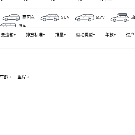
两厢车
SUV
MPV
货车
变速箱
排放标准
排量
驱动类型
年款
过户
车龄
里程