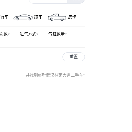
旅行车
跑车
皮卡
次数
进气方式
气缸数量
重置
共找到0辆
“
武汉林荫大道二手车
”