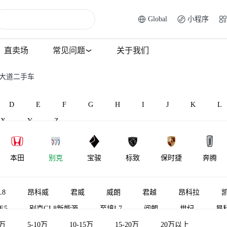
Global
小程序
直卖场
常见问题
关于我们
荫大道二手车
D
E
F
G
H
I
J
K
L
X
Y
Z
本田
别克
宝骏
标致
保时捷
奔腾
BAW北汽制
北汽昌河
比速汽车
北汽瑞翔
宾利
百智新能
8
昂科威
君威
威朗
君越
昂科拉
造
E5
别克GL8新能源
至境L7
阅朗
世纪
昂
境世家
5万
5-10万
别克E4
10-15万
别克至境E7
15-20万
林荫大道
20万以上
昂科拉PL