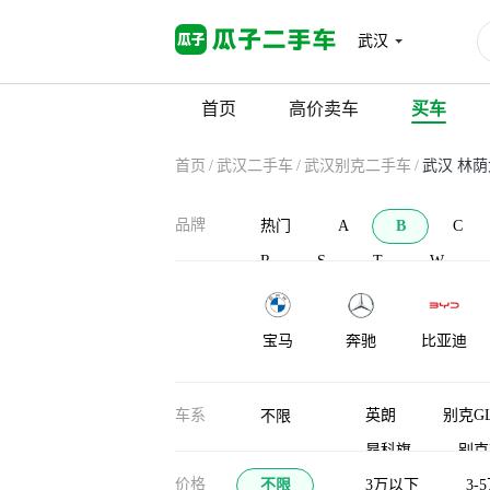
武汉
首页
高价卖车
买车
首页
/
武汉二手车
/
武汉别克二手车
/
武汉 林
品牌
热门
A
B
C
R
S
T
W
宝马
奔驰
比亚迪
宝沃
北汽新能源
北汽威旺
车系
英朗
别克GL
不限
昂科旗
别克
布加迪
北汽道达
比克汽车
价格
不限
昂扬
3万以下
别克至
3-