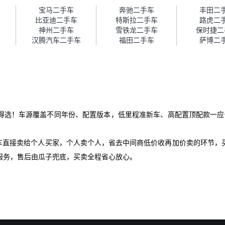
障。”
宝马二手车
奔驰二手车
丰田二
比亚迪二手车
特斯拉二手车
路虎二
车
神州二手车
雪铁龙二手车
保时捷二
车
汉腾汽车二手车
福田二手车
萨博二
得选！车源覆盖不同年份、配置版本，低里程准新车、高配置顶配款一应俱
爱车直接卖给个人买家，个人卖个人，省去中间商低价收再加价卖的环节，
服务，售后由瓜子兜底，买卖全程省心放心。