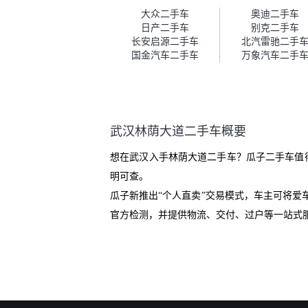
车。去之前我提前跟交接人员说
大众二手车
奥迪二手车
好，到了之后要当着我的面再做
日产二手车
别克二手车
一次复检，你们也安排了师傅，
长安启源二手车
北汽雷驰二手
服务可以，速度很快。体验下来
国金汽车二手车
万象汽车二手
自营车的感觉是要比个人车好一
点。个人车主观性比较强，价格
超出卖家的心理预期后，他可能
直接就下架不卖了。而自营车你
们有最大的让步权利，还会再跟
武汉林荫大道二手车概要
我协商，主动权在平台手里。”
想在武汉入手林荫大道二手车？瓜子二手车值
明可查。
瓜子新推出“个人直卖”交易模式，车主可将
官方检测，并提供物流、交付、过户等一站式