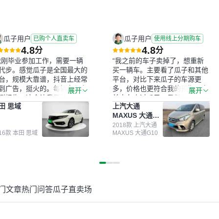
瓜子用户
瓜子用户
已购个人直卖车
使用线上分期购车
4.8
4.8
分
分
我刚毕业参加工作，需要一辆
“我之前的车子卖掉了，想重新
代步。感觉瓜子是全国最大的
买一辆车。主要看了瓜子和其他
台，规模大靠谱，抖音上经常
平台，对比下来瓜子的车源更
到广告，挺火的。每辆车都有
多，价格也更符合我的预期。之
展开
展开
测报告，这个让我很放心。去
前卖车来过瓜子，虽然价格没谈
田 思域
上汽大通
面买车全凭卖家一张嘴，不敢
成，但APP一直留着。瓜子毕竟
MAXUS 大通
。我买了本田思域，白色，过
是大平台，整体印象还好。我最
G10
次数少，公里数符合，虽然价
终买了一台上汽大通，18年的
2018款 上汽大通
016款 本田 思域
MAXUS 大通G10
比我心理预期略高一点，但瓜
车，公里数9万多，符合我的要
这么大的平台，车价贵点也正
求，颜色也是我喜欢的浅色。瓜
，毕竟有保障。其他平台上很
子能做线上分期，这一点很便
车没有第三方检测报告，不敢
捷，其他平台的分期需要到当地
。瓜子有检测有售后，多花点
办理，线上办不了，这是瓜子最
买个放心。从个人手里买车，
核心的额外价值。虽然我砍过一
门文章
热门问答
瓜子直卖场
格比车商那便宜，车况也有检
次价没成功，但不会影响对瓜子
报告，很透明。”
的信任。能接受瓜子比线下贵
1000-2000元，因为瓜子有质
保，车子出小毛病维修更有保