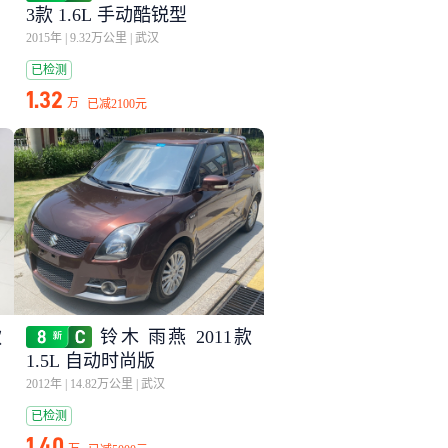
3款 1.6L 手动酷锐型
2015年
|
9.32万公里
|
武汉
已检测
1.32
万
已减
2100元
款
铃木 雨燕 2011款
1.5L 自动时尚版
2012年
|
14.82万公里
|
武汉
已检测
1.40