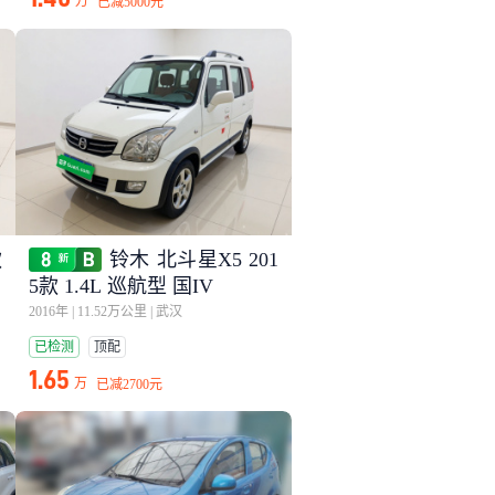
万
已减
5000元
款
铃木 北斗星X5 201
5款 1.4L 巡航型 国IV
2016年
|
11.52万公里
|
武汉
已检测
顶配
1.65
万
已减
2700元