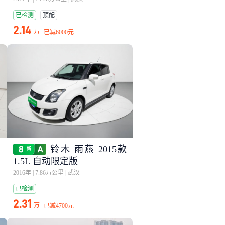
已检测
顶配
2.14
万
已减
6000元
1
铃木 雨燕 2015款
1.5L 自动限定版
2016年
|
7.86万公里
|
武汉
已检测
2.31
万
已减
4700元