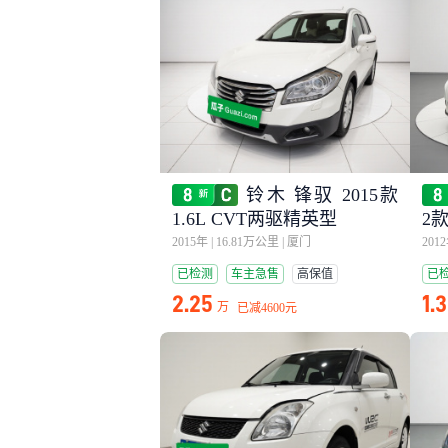
铃木 锋驭 2015款
1.6L CVT两驱精英型
2款
2015年
|
16.81万公里
|
厦门
201
已检测
车主急售
高保值
已
2.25
1.
万
已减
4600元