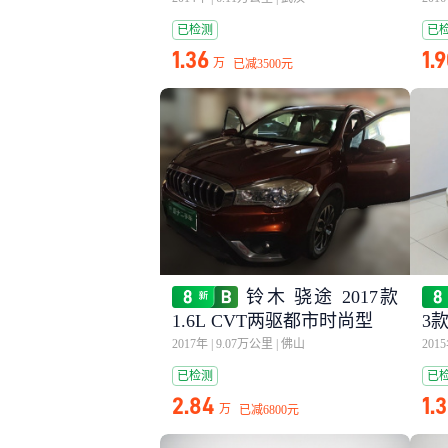
已检测
已
1.36
1.
万
已减
3500元
铃木 骁途 2017款
1.6L CVT两驱都市时尚型
3款
2017年
|
9.07万公里
|
佛山
201
已检测
已
2.84
1.
万
已减
6800元