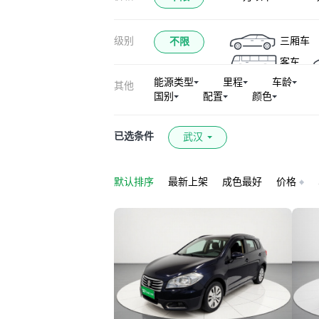
级别
三厢车
不限
客车
能源类型
里程
车龄
其他
国别
配置
颜色
已选条件
武汉
默认排序
最新上架
成色最好
价格