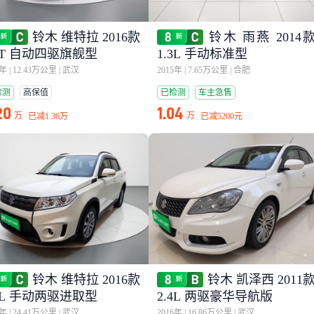
铃木 维特拉 2016款
铃木 雨燕 2014
.4T 自动四驱旗舰型
1.3L 手动标准型
7年
|
12.43万公里
|
武汉
2015年
|
7.65万公里
|
合肥
检测
高保值
已检测
车主急售
20
1.04
万
万
已减
1.36万
已减
5200元
铃木 维特拉 2016款
铃木 凯泽西 2011
.6L 手动两驱进取型
2.4L 两驱豪华导航版
6年
|
24.41万公里
|
武汉
2016年
|
16.86万公里
|
武汉