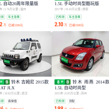
.5L 自动20周年限量版
1.5L 手动时尚型酷玩版
5年
|
5.76万公里
|
温州
2017年
|
10.43万公里
|
西安
检测
车主急售
已检测
车主急售
92
2.10
万
万
已减
3200元
已减
3500元
铃木 吉姆尼 2015款
铃木 雨燕 2014
 AT JLX
1.5L 自动时尚型
5年
|
10.82万公里
|
武汉
2015年
|
6.85万公里
|
苏州
检测
高保值
已检测
顶配
94
1.99