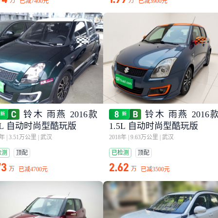
万
万
已减
7400元
已减
3900元
铃木 雨燕 2016款
铃木 雨燕 2016
.5L 自动时尚型酷玩版
1.5L 自动时尚型酷玩版
7年
|
3.51万公里
|
武汉
2018年
|
9.63万公里
|
武汉
检测
顶配
已检测
顶配
73
2.62
万
万
已减
4700元
已减
3500元