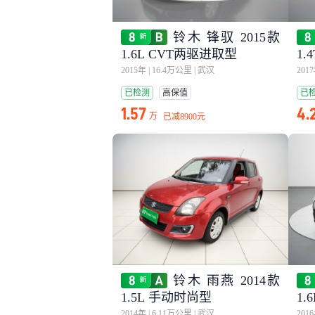
铃木 锋驭 2015款
1.6L CVT两驱进取型
1
2015年
|
16.4万公里
|
武汉
201
已检测
高保值
已
1.57
4.
万
已减
8900元
铃木 雨燕 2014款
1.5L 手动时尚型
1
2014年
|
6.11万公里
|
武汉
201