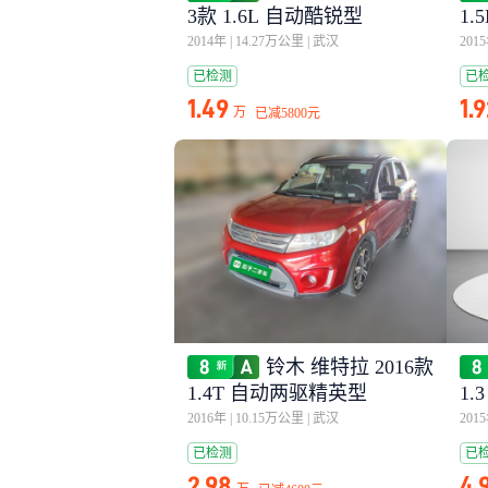
3款 1.6L 自动酷锐型
1
2014年
|
14.27万公里
|
武汉
201
已检测
已
1.49
1.
万
已减
5800元
铃木 维特拉 2016款
1.4T 自动两驱精英型
1.3
2016年
|
10.15万公里
|
武汉
201
已检测
已
2.98
4.