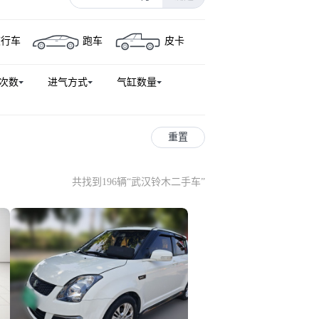
旅行车
跑车
皮卡
次数
进气方式
气缸数量
重置
共找到196辆
“
武汉铃木二手车
”