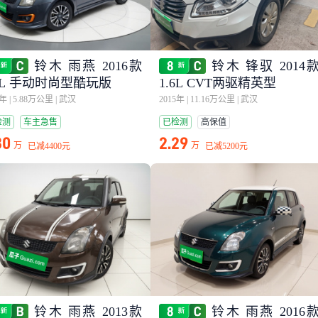
铃木 雨燕 2016款
铃木 锋驭 2014
.5L 手动时尚型酷玩版
1.6L CVT两驱精英型
8年
|
5.88万公里
|
武汉
2015年
|
11.16万公里
|
武汉
检测
车主急售
已检测
高保值
30
2.29
万
万
已减
4400元
已减
5200元
铃木 雨燕 2013款
铃木 雨燕 2016