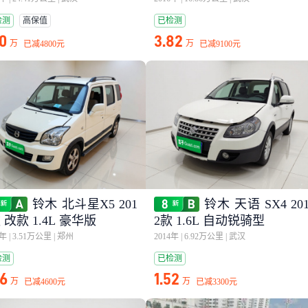
检测
高保值
已检测
90
3.82
万
万
已减
4800元
已减
9100元
铃木 北斗星X5 201
铃木 天语 SX4 20
 改款 1.4L 豪华版
2款 1.6L 自动锐骑型
5年
|
3.51万公里
|
郑州
2014年
|
6.92万公里
|
武汉
检测
已检测
36
1.52
万
万
已减
4600元
已减
3300元