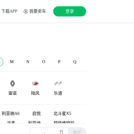
下载APP
我要卖车
登录
M
N
O
P
Q
雷诺
陆风
乐道
LEVC
兰博基尼
Lorinser
利亚纳A6
启悦
北斗星X5
派喜
利亚纳
超级维特拉
万
确定
-