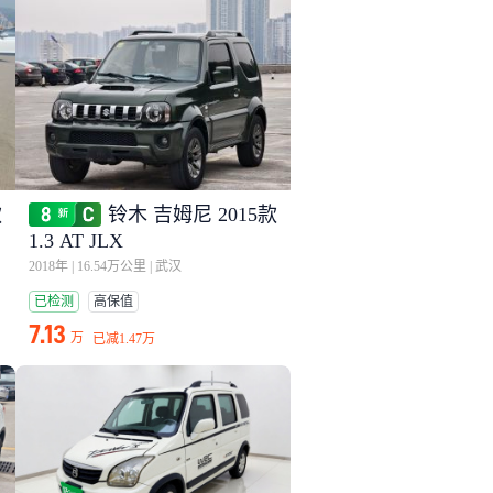
款
铃木 吉姆尼 2015款
1.3 AT JLX
2018年
|
16.54万公里
|
武汉
已检测
高保值
7.13
万
已减
1.47万