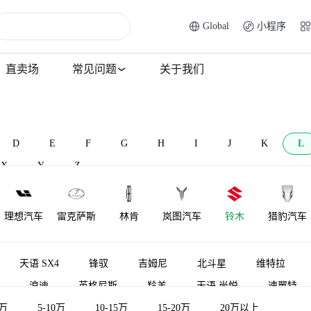
Global
小程序
直卖场
常见问题
关于我们
D
E
F
G
H
I
J
K
L
X
Y
Z
理想汽车
雷克萨斯
林肯
岚图汽车
铃木
猎豹汽车
莲花跑车
菱势汽车
理念
雷达汽车
莲花汽车
力帆汽车
天语 SX4
锋驭
吉姆尼
北斗星
维特拉
浪迪
英格尼斯
羚羊
天语 尚悦
速翼特
LOCAL
陆地方舟
LITE
领途汽车
雷丁
5万
5-10万
10-15万
15-20万
20万以上
MOTORS