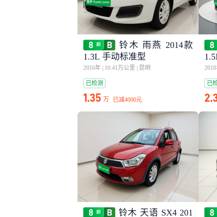
铃木 雨燕 2014款
1.3L 手动标准型
1
2016年
|
10.41万公里
|
昆明
201
已检测
已
1.35
2.
万
已减
4000元
铃木 天语 SX4 201