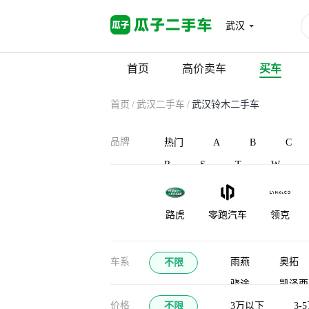
武汉
首页
高价卖车
买车
首页
/
武汉二手车
/
武汉铃木二手车
品牌
热门
A
B
C
R
S
T
W
路虎
零跑汽车
领克
凌宝汽车
蓝电
灵悉
车系
雨燕
奥拓
不限
骁途
凯泽西
龙程汽车
珑致
劳斯莱斯
价格
不限
3万以下
3-