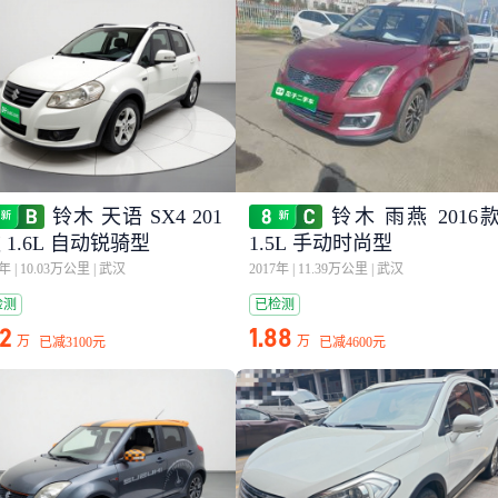
铃木 天语 SX4 201
铃木 雨燕 2016
 1.6L 自动锐骑型
1.5L 手动时尚型
2年
|
10.03万公里
|
武汉
2017年
|
11.39万公里
|
武汉
检测
已检测
32
1.88
万
万
已减
3100元
已减
4600元