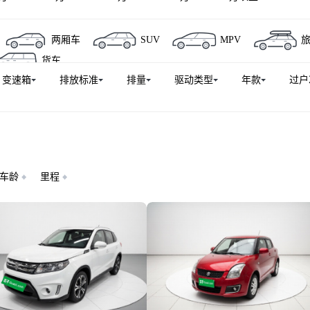
两厢车
SUV
MPV
货车
变速箱
排放标准
排量
驱动类型
年款
过户
车龄
里程