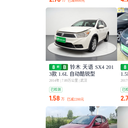
万
已减
4600元
铃木 天语 SX4 201
3款 1.6L 自动酷锐型
1
2014年
|
7.89万公里
|
武汉
201
已检测
已
1.58
2.
万
已减
2200元