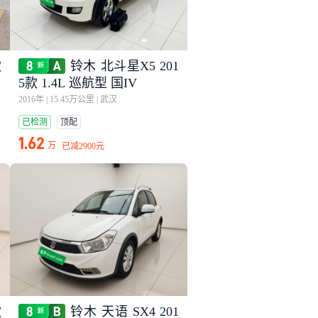
款
铃木 北斗星X5 201
5款 1.4L 巡航型 国IV
2016年
|
15.45万公里
|
武汉
已检测
顶配
1.62
万
已减
2900元
款
铃木 天语 SX4 201