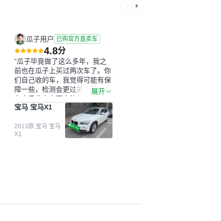
瓜子用户
已购官方直卖车
4.8
分
“瓜子毕竟做了这么多年，我之
前也在瓜子上买过两次车了。你
们自己收的车，我觉得可能有保
障一些，检测会更过关一些。平
展开
台自己收上来再卖的车，应该更
宝马 宝马X1
可靠。我买的是宝马X1，主要看
中它的价格和公里数比较合适。
另外，瓜子承诺无火烧、无事
2013款 宝马 宝马
X1
故、无泡水、无调表，在平台自
营上面买应该更有保障。二手车
肯定需要一个售后保障，这样更
安全、更放心，不像新车车况那
么好，剐蹭风险还是挺大的。售
后保障在我买车决策中的比重能
占到百分之七八十。个人车源的
话，需要我自己联系卖家，我试
着联系过但没人回我；而自营车
我点了议价，就有销售加我微信