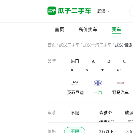
武汉
首页
高价卖车
买车
首页
/
武汉二手车
/
武汉一汽二手车
/
武汉 骏派
品牌
热门
A
B
C
R
S
T
W
英菲尼迪
一汽
野马汽车
御捷
宇通客车
云度
车系
森雅R7
骏派
不限
佳宝V75
威
价格
不限
佳宝V77
3万以下
3-
佳