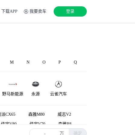
下载APP
我要卖车
登录
M
N
O
P
Q
野马新能源
永源
云雀汽车
派CX65
森雅M80
威志V2
佳宝V80
佳宝V70
森雅R8
万
确定
威志
佳宝V80新能源
-