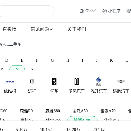
Global
小程序
直卖场
常见问题
关于我们
A70E二手车
D
E
F
G
H
I
J
K
L
X
Y
Z
依维柯
远程
仰望
予风汽车
雅升汽车
远航汽车
裕路
银隆新能源
一汽凌河
D60
森雅R9
森雅S80
骏派A50
骏派A70
骏
志V5
夏利N7
佳宝V55
骏派A70E
佳宝V52
5万
宝T50
5-10万
森雅鸿雁
10-15万
佳宝V70 II代
15-20万
佳宝T51
20万以上
佳宝T57