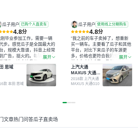
瓜子用户
瓜子用户
已购个人直卖车
使用线上分期购车
4.8
4.8
分
分
我刚毕业参加工作，需要一辆
“我之前的车子卖掉了，想重新
代步。感觉瓜子是全国最大的
买一辆车。主要看了瓜子和其他
台，规模大靠谱，抖音上经常
平台，对比下来瓜子的车源更
到广告，挺火的。每辆车都有
多，价格也更符合我的预期。之
展开
展开
测报告，这个让我很放心。去
前卖车来过瓜子，虽然价格没谈
田 思域
上汽大通
面买车全凭卖家一张嘴，不敢
成，但APP一直留着。瓜子毕竟
MAXUS 大通
。我买了本田思域，白色，过
是大平台，整体印象还好。我最
G10
次数少，公里数符合，虽然价
终买了一台上汽大通，18年的
2018款 上汽大通
016款 本田 思域
MAXUS 大通G10
比我心理预期略高一点，但瓜
车，公里数9万多，符合我的要
这么大的平台，车价贵点也正
求，颜色也是我喜欢的浅色。瓜
，毕竟有保障。其他平台上很
子能做线上分期，这一点很便
车没有第三方检测报告，不敢
捷，其他平台的分期需要到当地
。瓜子有检测有售后，多花点
办理，线上办不了，这是瓜子最
买个放心。从个人手里买车，
核心的额外价值。虽然我砍过一
门文章
热门问答
瓜子直卖场
格比车商那便宜，车况也有检
次价没成功，但不会影响对瓜子
报告，很透明。”
的信任。能接受瓜子比线下贵
1000-2000元，因为瓜子有质
保，车子出小毛病维修更有保