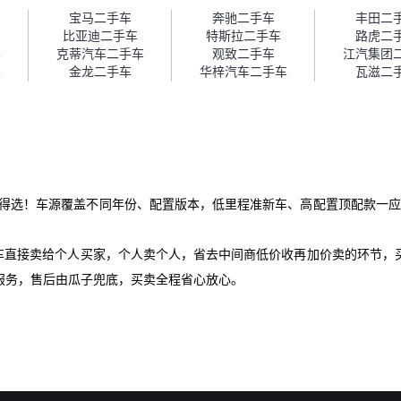
障。”
宝马二手车
奔驰二手车
丰田二
比亚迪二手车
特斯拉二手车
路虎二
车
克蒂汽车二手车
观致二手车
江汽集团
车
金龙二手车
华梓汽车二手车
瓦滋二
值得选！车源覆盖不同年份、配置版本，低里程准新车、高配置顶配款一应
爱车直接卖给个人买家，个人卖个人，省去中间商低价收再加价卖的环节，
服务，售后由瓜子兜底，买卖全程省心放心。