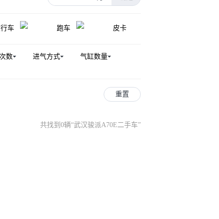
R7新能源
威姿
骏派D80
旅行车
跑车
皮卡
次数
进气方式
气缸数量
重置
共找到0辆
“
武汉骏派A70E二手车
”