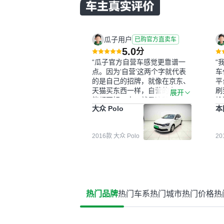
瓜子用户
已购官方直卖车
5.0
分
“瓜子官方自营车感觉更靠谱一
“
点。因为‘自营’这两个字就代表
车
的是自己的招牌，就像在京东、
平
天猫买东西一样，自营的东西可
刷
展开
能都要好一点。就是这种刻板印
检
大众 Polo
本
象吧。一开始买二手车的时候，
外
我确实有担心过事故车、泡水车
买
这些问题。瓜子的检测报告其实
户
2016款 大众 Polo
2
并不能完全打消顾虑，因为我也
格
听说过一些报告造假或者没检测
子
出来的情况。我拿到你们的信息
常
之后，自己又在线上去做了一些
多
报告查询（用了其他平台），同
买
时也找了朋友帮忙线下看车。结
钱
热门品牌
热门车系
热门城市
热门价格
热
果跟你们的报告是符合的，所以
价
这次车况没问题。购车流程挺快
测
的，我第一天看车，第二天你们
就约我到店，我第三天去提的