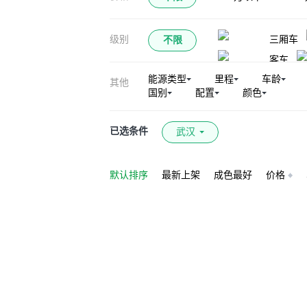
解放T80
一
级别
三厢车
不限
坤程
客车
能源类型
里程
车龄
其他
国别
配置
颜色
已选条件
武汉
默认排序
最新上架
成色最好
价格