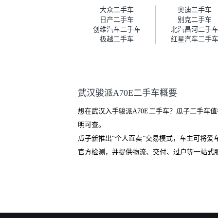
车。去之前我提前跟交接人员说
大众二手车
奥迪二手车
好，到了之后要当着我的面再做
日产二手车
别克二手车
一次复检，你们也安排了师傅，
创维汽车二手车
北汽昌河二手
服务可以，速度很快。体验下来
极越二手车
红星汽车二手
自营车的感觉是要比个人车好一
点。个人车主观性比较强，价格
超出卖家的心理预期后，他可能
直接就下架不卖了。而自营车你
们有最大的让步权利，还会再跟
武汉骏派A70E二手车概要
我协商，主动权在平台手里。”
想在武汉入手骏派A70E二手车？瓜子二手车
明可查。
瓜子新推出“个人直卖”交易模式，车主可将
官方检测，并提供物流、交付、过户等一站式