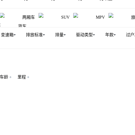
汽蓝舰H6
夏利N5
威乐
解放T90
夏利
森雅
两厢车
SUV
MPV
货车
变速箱
排放标准
排量
驱动类型
年款
过户
车龄
里程