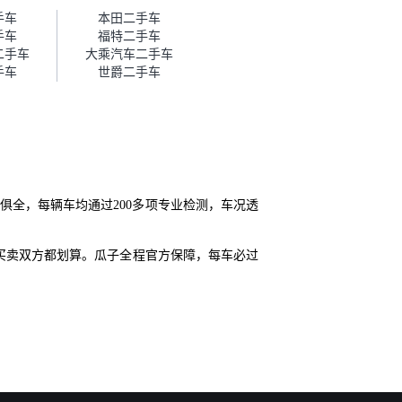
帮我谈价。自营车我讲过价，最
手车
本田二手车
后是通过花一块钱买优惠券的方
手车
福特二手车
式，便宜了800块钱成交。”
二手车
大乘汽车二手车
手车
世爵二手车
俱全，每辆车均通过200多项专业检测，车况透
买卖双方都划算。瓜子全程官方保障，每车必过