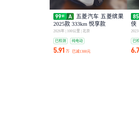
五菱汽车 五菱缤果
2025款 333km 悦享款
侠 
驱
2026年
|
100公里
|
北京
202
已检测
纯电动
已
5.91
6.
万
已减
1300元