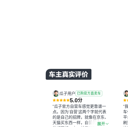
瓜子用户
已购官方直卖车
5.0
分
“瓜子官方自营车感觉更靠谱一
“
点。因为‘自营’这两个字就代表
车
的是自己的招牌，就像在京东、
平
天猫买东西一样，自营的东西可
刷
展开