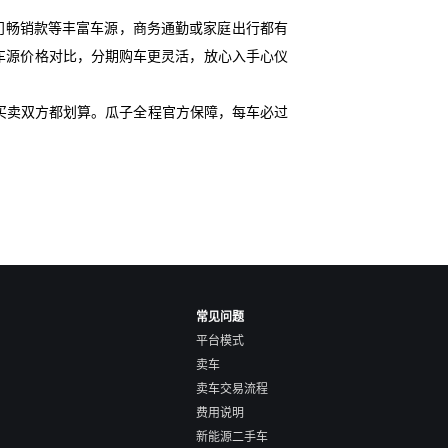
门畅销款等丰富车源，商务通勤或家庭出行都有
史车源价格对比，分期购车更灵活，放心入手心仪
买卖双方都划算。瓜子全程官方保障，每车必过
常见问题
平台模式
卖车
卖车交易流程
费用说明
新能源二手车