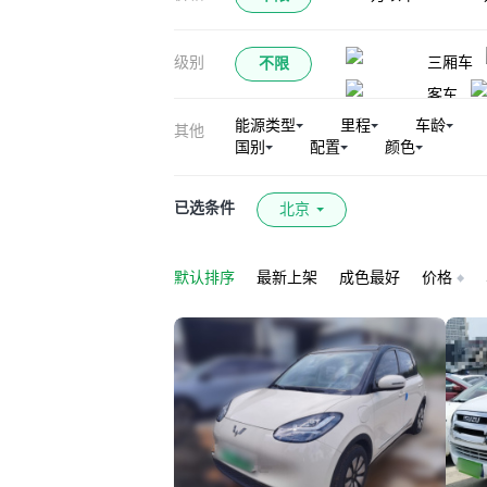
级别
三厢车
不限
客车
能源类型
里程
车龄
其他
国别
配置
颜色
已选条件
北京
默认排序
最新上架
成色最好
价格