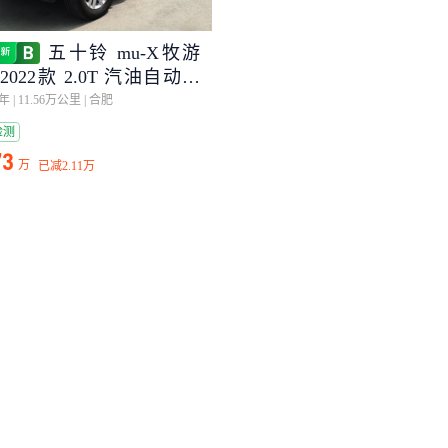
五十铃 mu-X牧游
2022款 2.0T 汽油自动四
劲享型 5座
3年
|
11.56万公里
|
合肥
检测
73
万
已减
2.11万