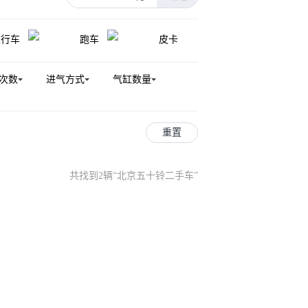
旅行车
跑车
皮卡
次数
进气方式
气缸数量
重置
共找到2辆
“
北京五十铃二手车
”