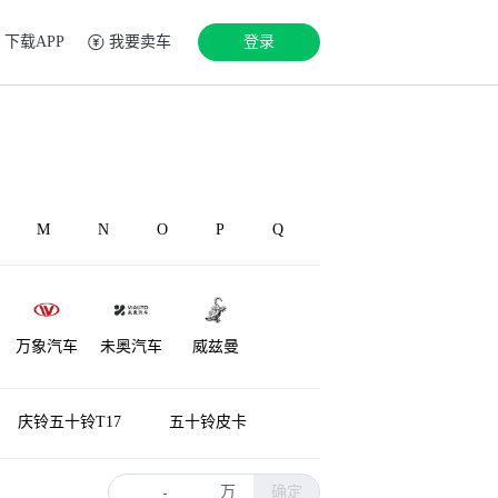
下载APP
我要卖车
登录
M
N
O
P
Q
万象汽车
未奥汽车
威兹曼
庆铃五十铃T17
五十铃皮卡
万
确定
-