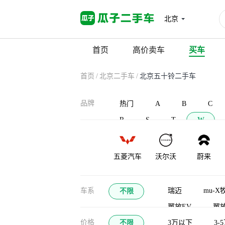
北京
首页
高价卖车
买车
首页
/
北京二手车
/
北京五十铃二手车
品牌
热门
A
B
C
R
S
T
W
五菱汽车
沃尔沃
蔚来
瓦滋
车系
瑞迈
mu-X
不限
翼放EV
翼
价格
不限
3万以下
3-