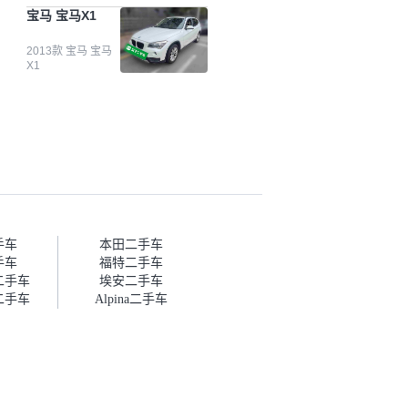
台自己收上来再卖的车，应该更
宝马 宝马X1
可靠。我买的是宝马X1，主要看
中它的价格和公里数比较合适。
另外，瓜子承诺无火烧、无事
2013款 宝马 宝马
X1
故、无泡水、无调表，在平台自
营上面买应该更有保障。二手车
肯定需要一个售后保障，这样更
安全、更放心，不像新车车况那
么好，剐蹭风险还是挺大的。售
后保障在我买车决策中的比重能
占到百分之七八十。个人车源的
话，需要我自己联系卖家，我试
着联系过但没人回我；而自营车
我点了议价，就有销售加我微信
帮我谈价。自营车我讲过价，最
手车
本田二手车
后是通过花一块钱买优惠券的方
手车
福特二手车
式，便宜了800块钱成交。”
二手车
埃安二手车
二手车
Alpina二手车