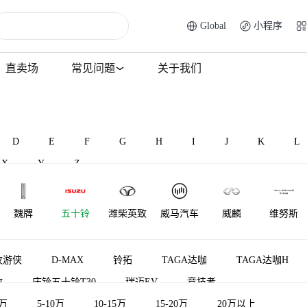
Global
小程序
直卖场
常见问题
关于我们
D
E
F
G
H
I
J
K
L
X
Y
Z
魏牌
五十铃
潍柴英致
威马汽车
威麟
维努斯
牧游侠
D-MAX
铃拓
TAGA达咖
TAGA达咖H
放
庆铃五十铃T30
瑞迈EV
竞技者
5万
5-10万
10-15万
15-20万
20万以上