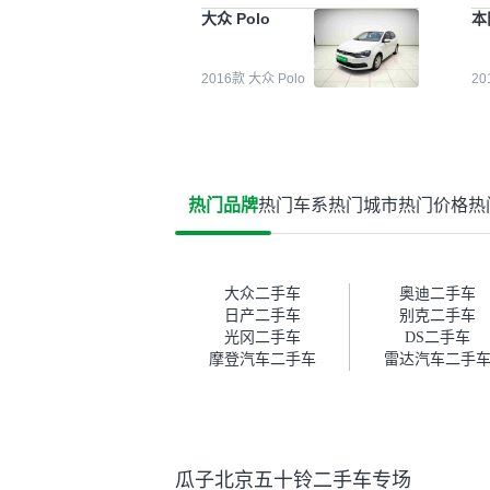
能都要好一点。就是这种刻板印
检
大众 Polo
本
象吧。一开始买二手车的时候，
外
我确实有担心过事故车、泡水车
买
这些问题。瓜子的检测报告其实
户
2016款 大众 Polo
2
并不能完全打消顾虑，因为我也
格
听说过一些报告造假或者没检测
子
出来的情况。我拿到你们的信息
常
之后，自己又在线上去做了一些
多
报告查询（用了其他平台），同
买
时也找了朋友帮忙线下看车。结
钱
热门品牌
热门车系
热门城市
热门价格
热
果跟你们的报告是符合的，所以
价
这次车况没问题。购车流程挺快
测
的，我第一天看车，第二天你们
就约我到店，我第三天去提的
车。去之前我提前跟交接人员说
大众二手车
奥迪二手车
好，到了之后要当着我的面再做
日产二手车
别克二手车
一次复检，你们也安排了师傅，
光冈二手车
DS二手车
服务可以，速度很快。体验下来
摩登汽车二手车
雷达汽车二手
自营车的感觉是要比个人车好一
点。个人车主观性比较强，价格
超出卖家的心理预期后，他可能
直接就下架不卖了。而自营车你
们有最大的让步权利，还会再跟
瓜子北京五十铃二手车专场
我协商，主动权在平台手里。”