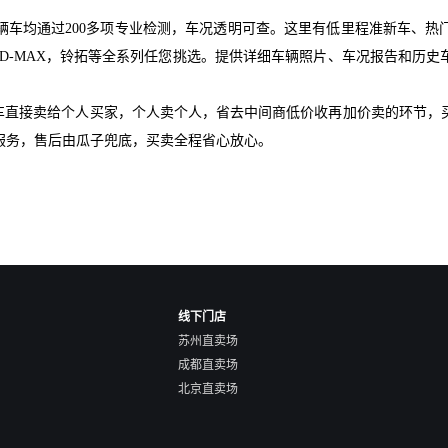
辆车均通过200多项专业检测，车况透明可查。这里有低里程准新车、热
，D-MAX，铃拓等全系列任您挑选。提供详细车辆照片、车况报告和历
爱车直接卖给个人买家，个人卖个人，省去中间商低价收再加价卖的环节，
服务，售后由瓜子兜底，买卖全程省心放心。
线下门店
苏州直卖场
成都直卖场
北京直卖场