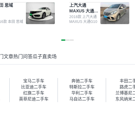
测报告，这个让我很放心。去
前卖车来过瓜子，虽然价格没谈
田 思域
上汽大通
面买车全凭卖家一张嘴，不敢
成，但APP一直留着。瓜子毕竟
MAXUS 大通
。我买了本田思域，白色，过
是大平台，整体印象还好。我最
G10
次数少，公里数符合，虽然价
终买了一台上汽大通，18年的
2018款 上汽大通
016款 本田 思域
MAXUS 大通G10
比我心理预期略高一点，但瓜
车，公里数9万多，符合我的要
这么大的平台，车价贵点也正
求，颜色也是我喜欢的浅色。瓜
，毕竟有保障。其他平台上很
子能做线上分期，这一点很便
车没有第三方检测报告，不敢
捷，其他平台的分期需要到当地
。瓜子有检测有售后，多花点
办理，线上办不了，这是瓜子最
买个放心。从个人手里买车，
核心的额外价值。虽然我砍过一
门文章
热门问答
瓜子直卖场
格比车商那便宜，车况也有检
次价没成功，但不会影响对瓜子
报告，很透明。”
的信任。能接受瓜子比线下贵
1000-2000元，因为瓜子有质
保，车子出小毛病维修更有保
障。”
宝马二手车
奔驰二手车
丰田二
比亚迪二手车
特斯拉二手车
路虎二
红旗二手车
华利二手车
兰博基尼
车
英菲尼迪二手车
马自达二手车
东风纳米