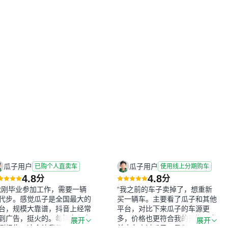
瓜子用户
瓜子用户
已购个人直卖车
使用线上分期购车
4.8
4.8
分
分
我刚毕业参加工作，需要一辆
“我之前的车子卖掉了，想重新
代步。感觉瓜子是全国最大的
买一辆车。主要看了瓜子和其他
台，规模大靠谱，抖音上经常
平台，对比下来瓜子的车源更
到广告，挺火的。每辆车都有
多，价格也更符合我的预期。之
展开
展开