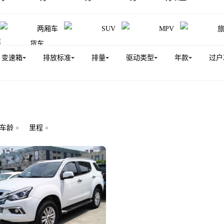
两厢车
SUV
MPV
货车
变速箱
排放标准
排量
驱动类型
年款
过户
车龄
里程