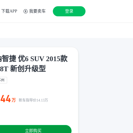
下载APP
我要卖车
登录
智捷 优6 SUV 2015款
.8T 新创升级型
苏州
.44
万
新车指导价
14.13
万
立即购买