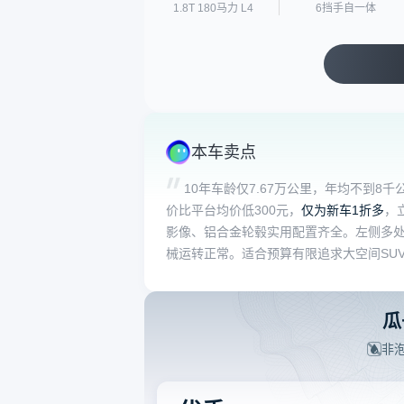
1.8T 180马力 L4
6挡手自一体
本车卖点
10年车龄仅7.67万公里，年均不到8千
价比平台均价低300元，
仅为新车1折多
，
影像、铝合金轮毂实用配置齐全。左侧多
械运转正常。适合预算有限追求大空间SU
瓜
非