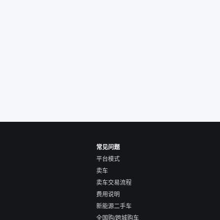
人回我；而自营车我
价，就有销售加我微
谈价。自营车我讲过
后是通过花一块钱买
的方式，便宜了800
交。”
常见问题
平台模式
卖车
卖车交易流程
费用说明
新能源二手车
全国购/跨城购车