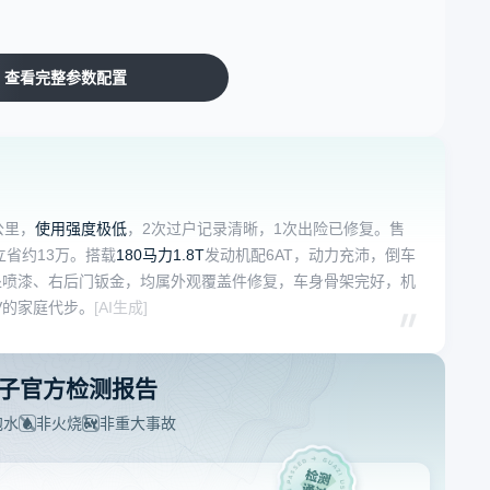
查看完整参数配置
公里，
使用强度极低
，2次过户记录清晰，1次出险已修复。售
立省约13万。搭载
180马力1.8T
发动机配6AT，动力充沛，倒车
处喷漆、右后门钣金，均属外观覆盖件修复，车身骨架完好，机
V的家庭代步。
[AI生成]
子官方检测报告
泡水
非火烧
非重大事故