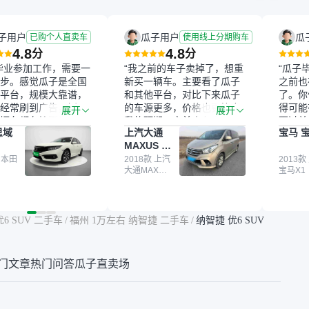
子用户
瓜子用户
瓜
已购个人直卖车
使用线上分期购车
4.8
4.8
分
分
毕业参加工作，需要一
“我之前的车子卖掉了，想重
“瓜子
步。感觉瓜子是全国
新买一辆车。主要看了瓜子
之前也
平台，规模大靠谱，
和其他平台，对比下来瓜子
了。你
经常刷到广告，挺火
的车源更多，价格也更符合
得可能
展开
展开
辆车都有检测报告，
我的预期。之前卖车来过瓜
更过关
思域
上汽大通
宝马 宝
我很放心。去外面买
子，虽然价格没谈成，但
来再卖
MAXUS 大
卖家一张嘴，不敢
APP一直留着。瓜子毕竟是
我买的
通G10
买了本田思域，白
 本田
大平台，整体印象还好。我
2018款 上汽
它的价
2013款
大通MAXUS
宝马X1
户次数少，公里数符
最终买了一台上汽大通，18
适。另
大通G10
然价格比我心理预期
年的车，公里数9万多，符
烧、无
点，但瓜子这么大的
合我的要求，颜色也是我喜
表，在
车价贵点也正常，毕
欢的浅色。瓜子能做线上分
更有保
优6 SUV 二手车
/
福州 1万左右 纳智捷 二手车
/
纳智捷 优6 SUV
障。其他平台上很多
期，这一点很便捷，其他平
一个售
第三方检测报告，不
台的分期需要到当地办理，
全、更
瓜子有检测有售后，
线上办不了，这是瓜子最核
那么好
门文章
热门问答
瓜子直卖场
钱买个放心。从个人
心的额外价值。虽然我砍过
的。售
车，价格比车商那便
一次价没成功，但不会影响
中的比
况也有检测报告，很
对瓜子的信任。能接受瓜子
十。个
”
比线下贵1000-2000元，因
自己联