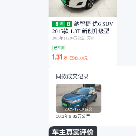
纳智捷 优6 SUV
2015款 1.8T 新创升级型
2016年
|
12.94万公里
|
苏州
已检测
1.31
万
已减
1000元
同款成交记录
2025-12-19 成交
10.3年
9.82万公里