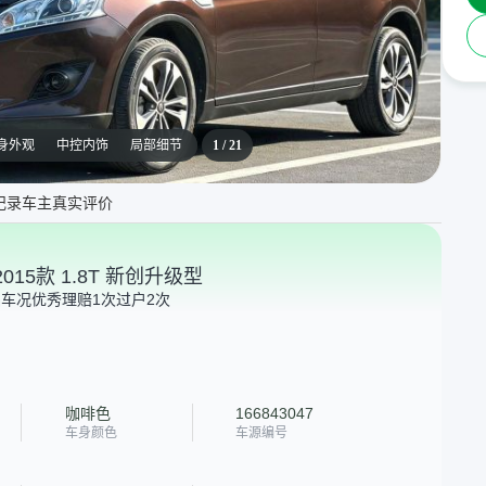
身外观
中控内饰
局部细节
1
/
21
纪录
车主真实评价
2015款 1.8T 新创升级型
础车况优秀
理赔1次
过户2次
咖啡色
166843047
车身颜色
车源编号