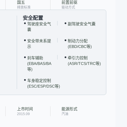
国五
前置前驱
排放标准
驱动方式
安全配置
驾驶座安全气
副驾驶安全气囊
囊
安全带未系提
制动力分配
示
(EBD/CBC等)
刹车辅助
牵引力控制
(EBA/BAS/BA
(ASR/TCS/TRC等)
等)
车身稳定控制
(ESC/ESP/DSC等)
上市时间
能源形式
2015.09
汽油