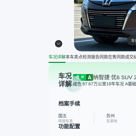
车
车况详解
本车卖点
检测报告
同款在售
同款成交
车况
纳智捷 优6 SUV 
详解
成色 8
7.67万公里
10年
车况 A
基
档案手续
国五
苏州
排放标准
车源地
功能配置