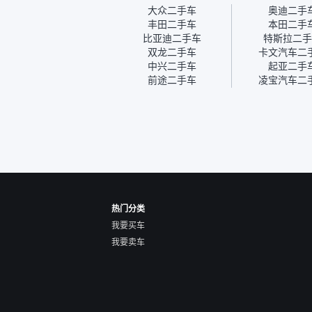
我第一天看车，第二天你们
大众二手车
奥迪二手
就约我到店，我第三天去提
丰田二手车
本田二手
的车。去之前我提前跟交接
比亚迪二手车
特斯拉二手
人员说好，到了之后要当着
双龙二手车
卡文汽车二
我的面再做一次复检，你们
中兴二手车
起亚二手
也安排了师傅，服务可以，
前途二手车
凌宝汽车二
速度很快。体验下来自营车
的感觉是要比个人车好一
点。个人车主观性比较强，
价格超出卖家的心理预期
后，他可能直接就下架不卖
了。而自营车你们有最大的
让步权利，还会再跟我协
商，主动权在平台手里。”
热门分类
我要买车
我要卖车