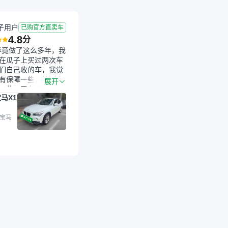
子用户
已购官方直卖车
4.8
分
毕竟做了这么多年，我
在瓜子上买过两次车
们自己收的车，我觉
有保障一些，检测会
展开
一些。平台自己收上
马X1
的车，应该更可靠。
是宝马X1，主要看中
格和公里数比较合
 宝马
外，瓜子承诺无火
事故、无泡水、无调
平台自营上面买应该
障。二手车肯定需要
后保障，这样更安
放心，不像新车车况
，剐蹭风险还是挺大
后保障在我买车决策
重能占到百分之七八
人车源的话，需要我
系卖家，我试着联系