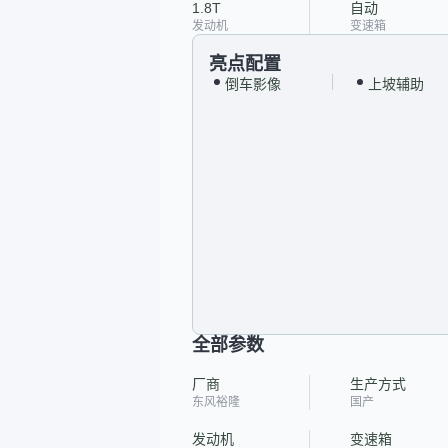
1.8T
自动
发动机
变速箱
亮点配置
倒车影像
上坡辅助
全部参数
厂商
生产方式
东风裕隆
国产
发动机
变速箱