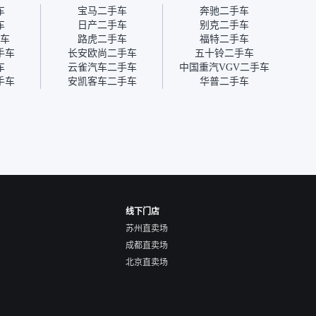
为瓜子有质保，车子出小毛
过但没
车
宝马二手车
奔驰二手车
病维修更有保障。”
点了议
车
日产二手车
别克二手车
信帮我
车
路虎二手车
福特二手车
价，最
手车
长安欧尚二手车
五十铃二手车
优惠券
车
云雀汽车二手车
中国重汽VGV二手车
块钱成
手车
安凯客车二手车
华普二手车
线下门店
苏州直卖场
成都直卖场
北京直卖场