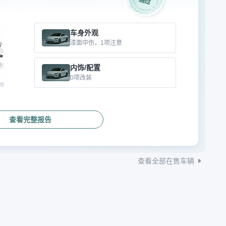
车身外观
漆面中伤，1项注意
内饰/配置
0项改装
查看完整报告
查看全部在售车辆