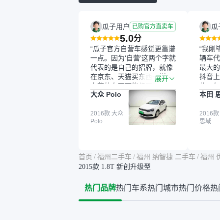
瓜子用户
瓜
已购官方直卖车
5.0
分
“瓜子官方自营车感觉更靠谱
“我刚
一点。因为‘自营’这两个字就
辆车代
代表的是自己的招牌，就像
最大的
在京东、天猫买东西一样，
抖音上
展开
自营的东西可能都要好一
的。每
大众 Polo
本田 
点。就是这种刻板印象吧。
这个让
一开始买二手车的时候，我
车全凭
确实有担心过事故车、泡水
2016款 大众
买。我
2016款
Polo
思域
车这些问题。瓜子的检测报
色，过
告其实并不能完全打消顾
合，虽
虑，因为我也听说过一些报
略高一
告造假或者没检测出来的情
平台，
首页
/
福州二手车
/
福州 纳智捷 二手车
/
福州 
况。我拿到你们的信息之
竟有保
2015款 1.8T 新创升级型
后，自己又在线上去做了一
车没有
些报告查询（用了其他平
敢买。
热门品牌
热门车系
热门城市
热门价格
热
台），同时也找了朋友帮忙
多花点
线下看车。结果跟你们的报
手里买
告是符合的，所以这次车况
宜，车
没问题。购车流程挺快的，
透明。