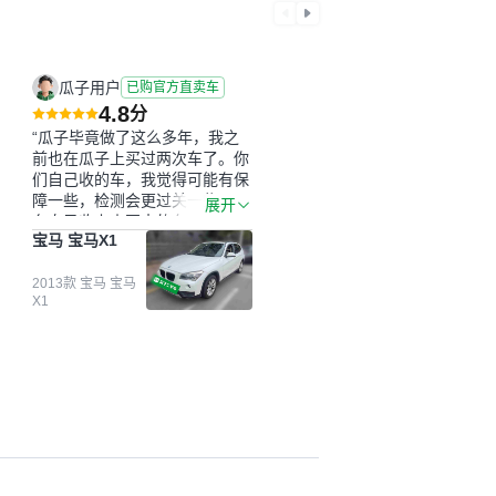
瓜子用户
已购官方直卖车
4.8
分
“瓜子毕竟做了这么多年，我之
前也在瓜子上买过两次车了。你
们自己收的车，我觉得可能有保
障一些，检测会更过关一些。平
展开
台自己收上来再卖的车，应该更
宝马 宝马X1
可靠。我买的是宝马X1，主要看
中它的价格和公里数比较合适。
另外，瓜子承诺无火烧、无事
2013款 宝马 宝马
X1
故、无泡水、无调表，在平台自
营上面买应该更有保障。二手车
肯定需要一个售后保障，这样更
安全、更放心，不像新车车况那
么好，剐蹭风险还是挺大的。售
后保障在我买车决策中的比重能
占到百分之七八十。个人车源的
话，需要我自己联系卖家，我试
着联系过但没人回我；而自营车
我点了议价，就有销售加我微信