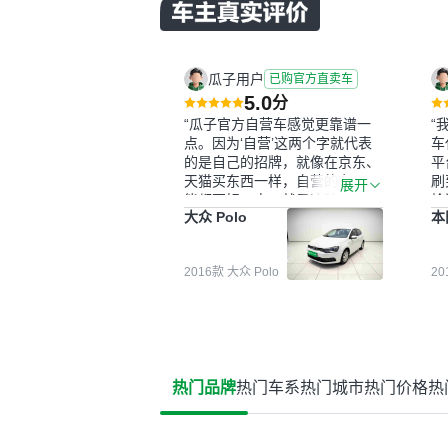
瓜子用户
已购官方直卖车
5.0
分
“瓜子官方自营车感觉更靠谱一
“
点。因为‘自营’这两个字就代表
车
的是自己的招牌，就像在京东、
平
天猫买东西一样，自营的东西可
刷
展开
能都要好一点。就是这种刻板印
检
大众 Polo
本
象吧。一开始买二手车的时候，
外
我确实有担心过事故车、泡水车
买
这些问题。瓜子的检测报告其实
户
2016款 大众 Polo
2
并不能完全打消顾虑，因为我也
格
听说过一些报告造假或者没检测
子
出来的情况。我拿到你们的信息
常
之后，自己又在线上去做了一些
多
报告查询（用了其他平台），同
买
时也找了朋友帮忙线下看车。结
钱
热门品牌
热门车系
热门城市
热门价格
热
果跟你们的报告是符合的，所以
价
这次车况没问题。购车流程挺快
测
的，我第一天看车，第二天你们
就约我到店，我第三天去提的