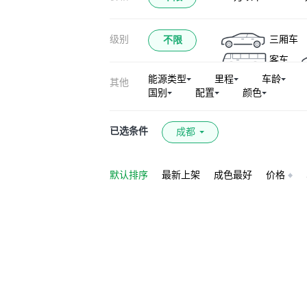
级别
三厢车
不限
客车
能源类型
里程
车龄
其他
国别
配置
颜色
已选条件
成都
默认排序
最新上架
成色最好
价格