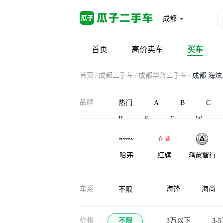
成都
首页
高价卖车
买车
首页
/
成都二手车
/
成都华普二手车
/
成都 海
品牌
热门
A
B
C
R
S
T
W
哈弗
红旗
鸿蒙智行
恒天
华梓汽车
恒驰
车系
海锋
海尚
不限
汉龙汽车
合创汽车
宏远汽车
价格
不限
3万以下
3-