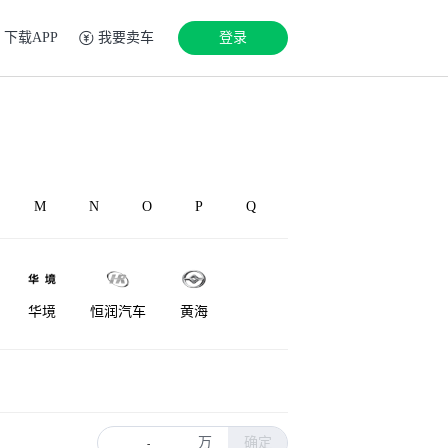
下载APP
我要卖车
登录
M
N
O
P
Q
华境
恒润汽车
黄海
华凯
华泰新能源
红星汽车
万
确定
-