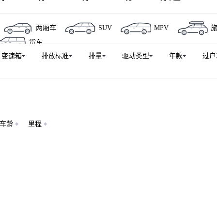
两厢车
SUV
MPV
货车
变速箱
排放标准
排量
驱动类型
年款
过户
车龄
里程