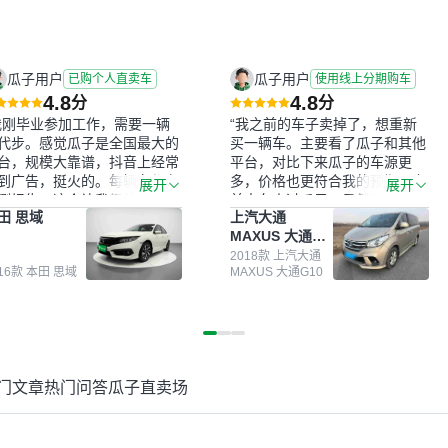
瓜子用户
瓜子用户
已购个人直卖车
使用线上分期购车
4.8
4.8
分
分
我刚毕业参加工作，需要一辆
“我之前的车子卖掉了，想重新
代步。感觉瓜子是全国最大的
买一辆车。主要看了瓜子和其他
台，规模大靠谱，抖音上经常
平台，对比下来瓜子的车源更
到广告，挺火的。每辆车都有
多，价格也更符合我的预期。之
展开
展开
测报告，这个让我很放心。去
前卖车来过瓜子，虽然价格没谈
田 思域
上汽大通
面买车全凭卖家一张嘴，不敢
成，但APP一直留着。瓜子毕竟
MAXUS 大通
。我买了本田思域，白色，过
是大平台，整体印象还好。我最
G10
次数少，公里数符合，虽然价
终买了一台上汽大通，18年的
2018款 上汽大通
016款 本田 思域
MAXUS 大通G10
比我心理预期略高一点，但瓜
车，公里数9万多，符合我的要
这么大的平台，车价贵点也正
求，颜色也是我喜欢的浅色。瓜
，毕竟有保障。其他平台上很
子能做线上分期，这一点很便
车没有第三方检测报告，不敢
捷，其他平台的分期需要到当地
。瓜子有检测有售后，多花点
办理，线上办不了，这是瓜子最
买个放心。从个人手里买车，
核心的额外价值。虽然我砍过一
门文章
热门问答
瓜子直卖场
格比车商那便宜，车况也有检
次价没成功，但不会影响对瓜子
报告，很透明。”
的信任。能接受瓜子比线下贵
1000-2000元，因为瓜子有质
保，车子出小毛病维修更有保