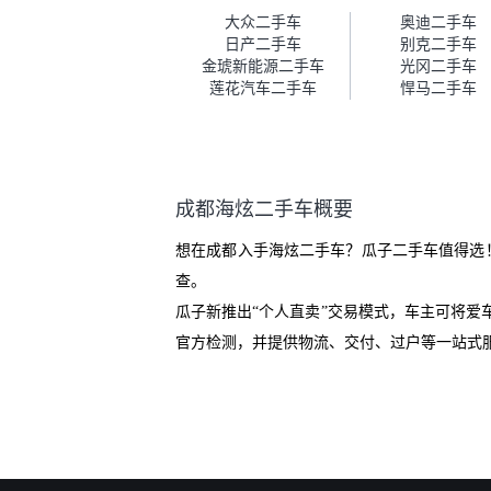
车。去之前我提前跟交接人员说
大众二手车
奥迪二手车
好，到了之后要当着我的面再做
日产二手车
别克二手车
一次复检，你们也安排了师傅，
金琥新能源二手车
光冈二手车
服务可以，速度很快。体验下来
莲花汽车二手车
悍马二手车
自营车的感觉是要比个人车好一
点。个人车主观性比较强，价格
超出卖家的心理预期后，他可能
直接就下架不卖了。而自营车你
们有最大的让步权利，还会再跟
成都海炫二手车概要
我协商，主动权在平台手里。”
想在成都入手海炫二手车？瓜子二手车值得选
查。
瓜子新推出“个人直卖”交易模式，车主可将
官方检测，并提供物流、交付、过户等一站式