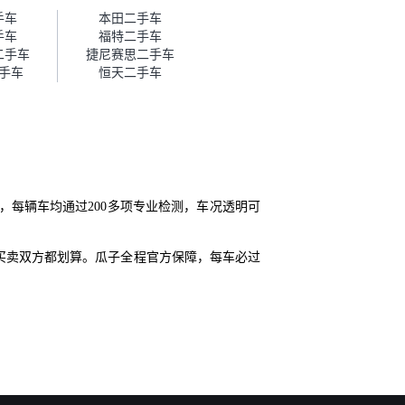
帮我谈价。自营车我讲过价，最
手车
本田二手车
后是通过花一块钱买优惠券的方
手车
福特二手车
式，便宜了800块钱成交。”
二手车
捷尼赛思二手车
手车
恒天二手车
每辆车均通过200多项专业检测，车况透明可
买卖双方都划算。瓜子全程官方保障，每车必过