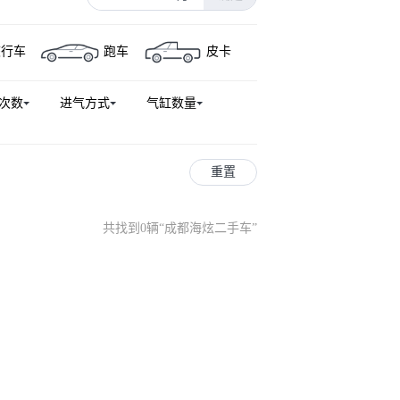
旅行车
跑车
皮卡
次数
进气方式
气缸数量
重置
共找到0辆
“
成都海炫二手车
”