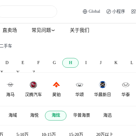
Global
小程序
直卖场
常见问题
关于我们
炫二手车
D
E
F
G
H
I
J
K
L
X
Y
Z
海马
汉腾汽车
昊铂
华颂
华晨新日
华泰
华利
华骐
哈飞
悍马
华普
海格
海域
海悦
海炫
华普海景
海迅
5万
5-10万
10-15万
15-20万
20万以上