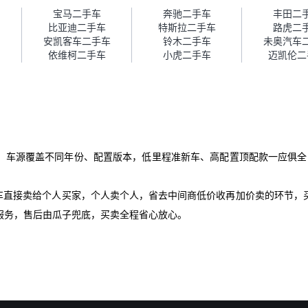
障。”
宝马二手车
奔驰二手车
丰田二
比亚迪二手车
特斯拉二手车
路虎二
安凯客车二手车
铃木二手车
未奥汽车
依维柯二手车
小虎二手车
迈凯伦二
！车源覆盖不同年份、配置版本，低里程准新车、高配置顶配款一应俱全，
爱车直接卖给个人买家，个人卖个人，省去中间商低价收再加价卖的环节，
服务，售后由瓜子兜底，买卖全程省心放心。