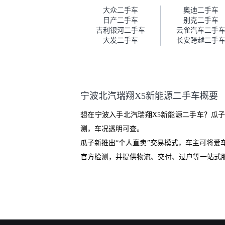
车。去之前我提前跟交接人员说
大众二手车
奥迪二手车
好，到了之后要当着我的面再做
日产二手车
别克二手车
一次复检，你们也安排了师傅，
吉利银河二手车
云雀汽车二手
服务可以，速度很快。体验下来
大发二手车
长安跨越二手
自营车的感觉是要比个人车好一
点。个人车主观性比较强，价格
超出卖家的心理预期后，他可能
直接就下架不卖了。而自营车你
们有最大的让步权利，还会再跟
宁波北汽瑞翔X5新能源二手车概要
我协商，主动权在平台手里。”
想在宁波入手北汽瑞翔X5新能源二手车？瓜
测，车况透明可查。
瓜子新推出“个人直卖”交易模式，车主可将
官方检测，并提供物流、交付、过户等一站式