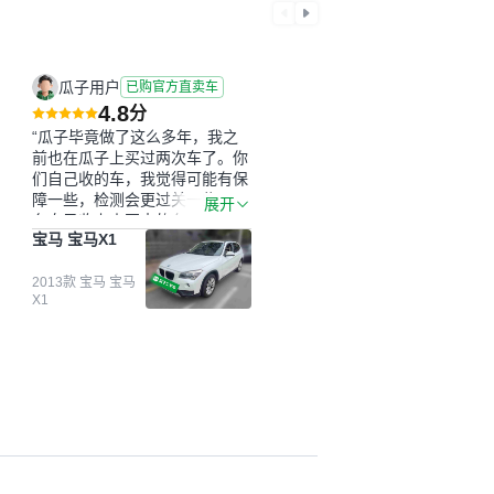
瓜子用户
已购官方直卖车
4.8
分
“瓜子毕竟做了这么多年，我之
前也在瓜子上买过两次车了。你
们自己收的车，我觉得可能有保
障一些，检测会更过关一些。平
展开
台自己收上来再卖的车，应该更
宝马 宝马X1
可靠。我买的是宝马X1，主要看
中它的价格和公里数比较合适。
另外，瓜子承诺无火烧、无事
2013款 宝马 宝马
X1
故、无泡水、无调表，在平台自
营上面买应该更有保障。二手车
肯定需要一个售后保障，这样更
安全、更放心，不像新车车况那
么好，剐蹭风险还是挺大的。售
后保障在我买车决策中的比重能
占到百分之七八十。个人车源的
话，需要我自己联系卖家，我试
着联系过但没人回我；而自营车
我点了议价，就有销售加我微信