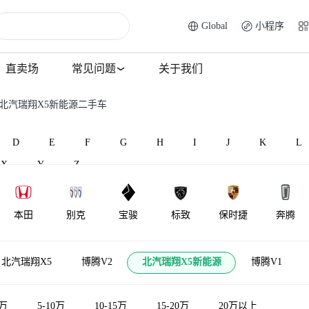
Global
小程序
直卖场
常见问题
关于我们
 北汽瑞翔X5新能源二手车
D
E
F
G
H
I
J
K
L
X
Y
Z
本田
别克
宝骏
标致
保时捷
奔腾
BAW北汽制
北汽昌河
比速汽车
北汽瑞翔
宾利
百智新能
北汽瑞翔X5
博腾V2
北汽瑞翔X5新能源
博腾V1
造
5万
5-10万
10-15万
15-20万
20万以上