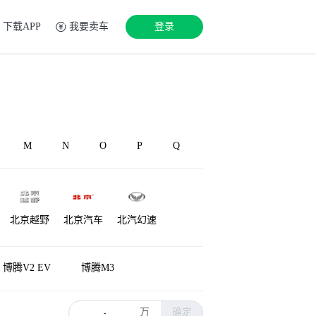
下载APP
我要卖车
登录
M
N
O
P
Q
北京越野
北京汽车
北汽幻速
源
铂驰
博速
北汽雷驰
博腾V2 EV
博腾M3
万
确定
-