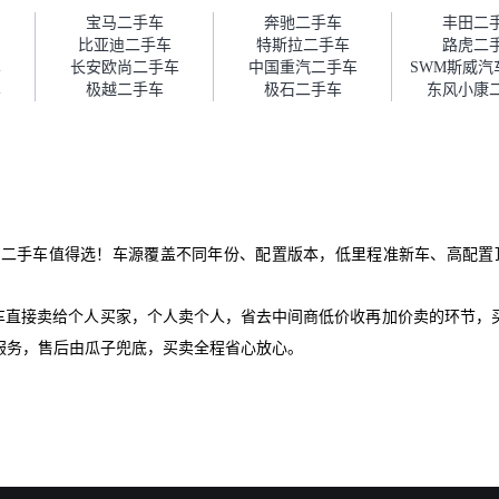
障。”
宝马二手车
奔驰二手车
丰田二
比亚迪二手车
特斯拉二手车
路虎二
车
长安欧尚二手车
中国重汽二手车
车
极越二手车
极石二手车
东风小康
子二手车值得选！车源覆盖不同年份、配置版本，低里程准新车、高配置顶
爱车直接卖给个人买家，个人卖个人，省去中间商低价收再加价卖的环节，
服务，售后由瓜子兜底，买卖全程省心放心。