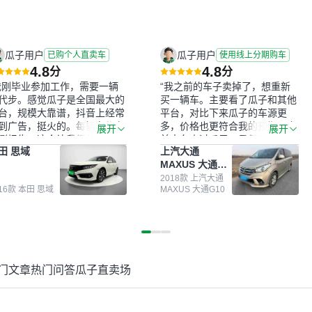
瓜子用户
瓜子用户
已购个人直卖车
使用线上分期购车
4.8
4.8
分
分
我刚毕业参加工作，需要一辆
“我之前的车子卖掉了，想重新
代步。感觉瓜子是全国最大的
买一辆车。主要看了瓜子和其他
台，规模大靠谱，抖音上经常
平台，对比下来瓜子的车源更
到广告，挺火的。每辆车都有
多，价格也更符合我的预期。之
展开
展开
测报告，这个让我很放心。去
前卖车来过瓜子，虽然价格没谈
田 思域
上汽大通
面买车全凭卖家一张嘴，不敢
成，但APP一直留着。瓜子毕竟
MAXUS 大通
。我买了本田思域，白色，过
是大平台，整体印象还好。我最
G10
次数少，公里数符合，虽然价
终买了一台上汽大通，18年的
2018款 上汽大通
016款 本田 思域
MAXUS 大通G10
比我心理预期略高一点，但瓜
车，公里数9万多，符合我的要
这么大的平台，车价贵点也正
求，颜色也是我喜欢的浅色。瓜
，毕竟有保障。其他平台上很
子能做线上分期，这一点很便
车没有第三方检测报告，不敢
捷，其他平台的分期需要到当地
。瓜子有检测有售后，多花点
办理，线上办不了，这是瓜子最
买个放心。从个人手里买车，
核心的额外价值。虽然我砍过一
门文章
热门问答
瓜子直卖场
格比车商那便宜，车况也有检
次价没成功，但不会影响对瓜子
报告，很透明。”
的信任。能接受瓜子比线下贵
1000-2000元，因为瓜子有质
保，车子出小毛病维修更有保