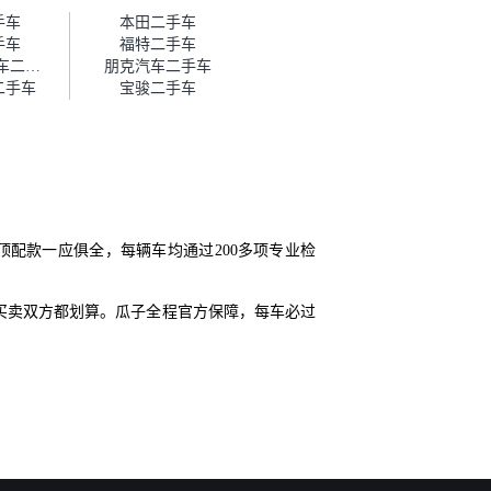
帮我谈价。自营车我讲过价，最
手车
本田二手车
后是通过花一块钱买优惠券的方
手车
福特二手车
式，便宜了800块钱成交。”
SWM斯威汽车二手车
朋克汽车二手车
二手车
宝骏二手车
配款一应俱全，每辆车均通过200多项专业检
买卖双方都划算。瓜子全程官方保障，每车必过