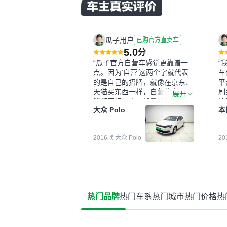
瓜子用户
已购官方直卖车
5.0
分
“瓜子官方自营车感觉更靠谱一
“
点。因为‘自营’这两个字就代表
车
的是自己的招牌，就像在京东、
平
天猫买东西一样，自营的东西可
刷
展开
能都要好一点。就是这种刻板印
检
大众 Polo
本
象吧。一开始买二手车的时候，
外
我确实有担心过事故车、泡水车
买
这些问题。瓜子的检测报告其实
户
2016款 大众 Polo
2
并不能完全打消顾虑，因为我也
格
听说过一些报告造假或者没检测
子
出来的情况。我拿到你们的信息
常
之后，自己又在线上去做了一些
多
报告查询（用了其他平台），同
买
时也找了朋友帮忙线下看车。结
钱
热门品牌
热门车系
热门城市
热门价格
热
果跟你们的报告是符合的，所以
价
这次车况没问题。购车流程挺快
测
的，我第一天看车，第二天你们
就约我到店，我第三天去提的