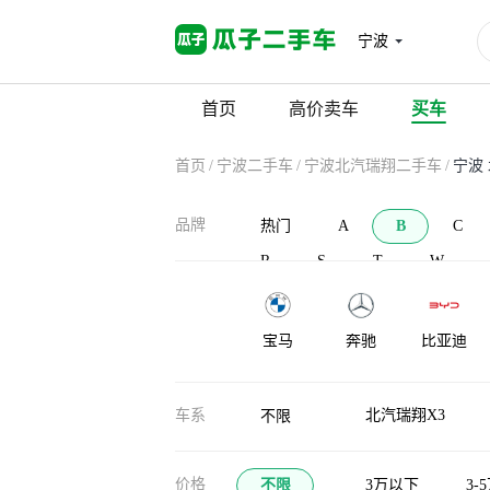
宁波
首页
高价卖车
买车
首页
/
宁波二手车
/
宁波北汽瑞翔二手车
/
宁波
品牌
热门
A
B
C
R
S
T
W
宝马
奔驰
比亚迪
宝沃
北汽新能源
北汽威旺
车系
北汽瑞翔X3
不限
布加迪
北汽道达
比克汽车
价格
不限
3万以下
3-