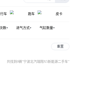
旅行车
跑车
皮卡
次数
进气方式
气缸数量
重置
共找到0辆
“
宁波北汽瑞翔X5新能源二手车
”