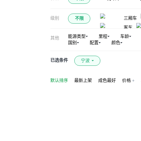
级别
三厢车
不限
客车
能源类型
里程
车龄
其他
国别
配置
颜色
已选条件
宁波
默认排序
最新上架
成色最好
价格