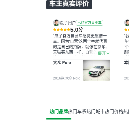
瓜子用户
已购官方直卖车
5.0
分
“瓜子官方自营车感觉更靠谱一
“
点。因为‘自营’这两个字就代表
车
的是自己的招牌，就像在京东、
平
天猫买东西一样，自营的东西可
刷
展开
能都要好一点。就是这种刻板印
检
大众 Polo
本
象吧。一开始买二手车的时候，
外
我确实有担心过事故车、泡水车
买
这些问题。瓜子的检测报告其实
户
2016款 大众 Polo
2
并不能完全打消顾虑，因为我也
格
听说过一些报告造假或者没检测
子
出来的情况。我拿到你们的信息
常
之后，自己又在线上去做了一些
多
报告查询（用了其他平台），同
买
时也找了朋友帮忙线下看车。结
钱
热门品牌
热门车系
热门城市
热门价格
热
果跟你们的报告是符合的，所以
价
这次车况没问题。购车流程挺快
测
的，我第一天看车，第二天你们
就约我到店，我第三天去提的