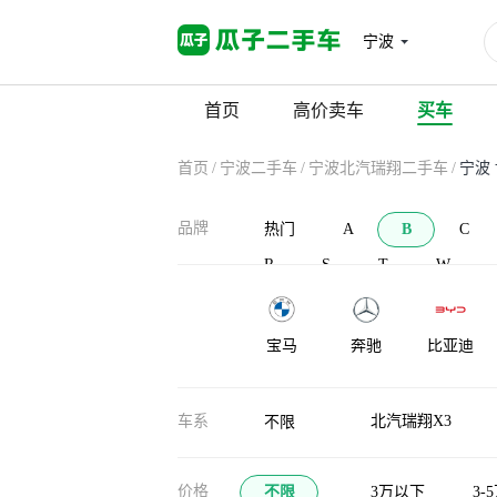
宁波
首页
高价卖车
买车
首页
/
宁波二手车
/
宁波北汽瑞翔二手车
/
宁波 
品牌
热门
A
B
C
R
S
T
W
宝马
奔驰
比亚迪
宝沃
北汽新能源
BAW北汽制
车系
北汽瑞翔X3
不限
造
布加迪
北汽道达
比克汽车
价格
不限
3万以下
3-