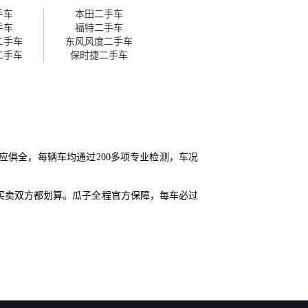
帮我谈价。自营车我讲过价，最
手车
本田二手车
后是通过花一块钱买优惠券的方
手车
福特二手车
式，便宜了800块钱成交。”
二手车
东风风度二手车
二手车
保时捷二手车
应俱全，每辆车均通过200多项专业检测，车况
买卖双方都划算。瓜子全程官方保障，每车必过