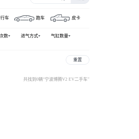
旅行车
跑车
皮卡
次数
进气方式
气缸数量
重置
共找到0辆
“
宁波博腾V2 EV二手车
”