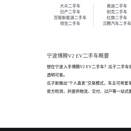
车。去之前我提前跟交接人员说
大众二手车
奥迪二手车
好，到了之后要当着我的面再做
日产二手车
别克二手车
一次复检，你们也安排了师傅，
百智新能源二手车
红旗二手车
服务可以，速度很快。体验下来
领克二手车
汉腾汽车二手
自营车的感觉是要比个人车好一
点。个人车主观性比较强，价格
超出卖家的心理预期后，他可能
直接就下架不卖了。而自营车你
们有最大的让步权利，还会再跟
宁波博腾V2 EV二手车概要
我协商，主动权在平台手里。”
想在宁波入手博腾V2 EV二手车？瓜子二手
透明可查。
瓜子新推出“个人直卖”交易模式，车主可将
官方检测，并提供物流、交付、过户等一站式