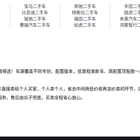
障。”
宝马二手车
奔驰二手车
丰田二
比亚迪二手车
特斯拉二手车
路虎二
骏驰二手车
福田二手车
未奥汽车
车
曹操汽车二手车
如虎二手车
鸿蒙智行
车值得选！车源覆盖不同年份、配置版本，低里程准新车、高配置顶配款一
爱车直接卖给个人买家，个人卖个人，省去中间商低价收再加价卖的环节，
服务，售后由瓜子兜底，买卖全程省心放心。