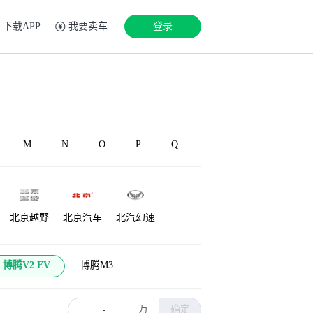
下载APP
我要卖车
登录
M
N
O
P
Q
北京越野
北京汽车
北汽幻速
铂驰
博速
北汽雷驰
博腾V2 EV
博腾M3
万
确定
-