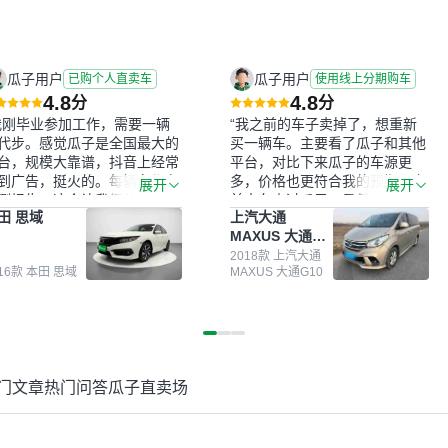
瓜子用户
瓜子用户
已购个人直卖车
使用线上分期购车
4.8
4.8
分
分
我刚毕业参加工作，需要一辆
“我之前的车子卖掉了，想重新
代步。感觉瓜子是全国最大的
买一辆车。主要看了瓜子和其他
台，规模大靠谱，抖音上经常
平台，对比下来瓜子的车源更
到广告，挺火的。每辆车都有
多，价格也更符合我的预期。之
展开
展开
测报告，这个让我很放心。去
前卖车来过瓜子，虽然价格没谈
田 思域
上汽大通
面买车全凭卖家一张嘴，不敢
成，但APP一直留着。瓜子毕竟
MAXUS 大通
。我买了本田思域，白色，过
是大平台，整体印象还好。我最
G10
次数少，公里数符合，虽然价
终买了一台上汽大通，18年的
2018款 上汽大通
016款 本田 思域
MAXUS 大通G10
比我心理预期略高一点，但瓜
车，公里数9万多，符合我的要
这么大的平台，车价贵点也正
求，颜色也是我喜欢的浅色。瓜
，毕竟有保障。其他平台上很
子能做线上分期，这一点很便
车没有第三方检测报告，不敢
捷，其他平台的分期需要到当地
。瓜子有检测有售后，多花点
办理，线上办不了，这是瓜子最
买个放心。从个人手里买车，
核心的额外价值。虽然我砍过一
门文章
热门问答
瓜子直卖场
格比车商那便宜，车况也有检
次价没成功，但不会影响对瓜子
报告，很透明。”
的信任。能接受瓜子比线下贵
1000-2000元，因为瓜子有质
保，车子出小毛病维修更有保