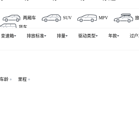
两厢车
SUV
MPV
货车
变速箱
排放标准
排量
驱动类型
年款
过户
车龄
里程