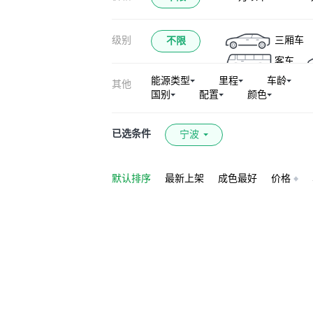
级别
三厢车
不限
客车
能源类型
里程
车龄
其他
国别
配置
颜色
已选条件
宁波
默认排序
最新上架
成色最好
价格