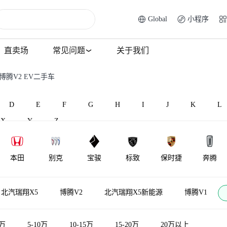
Global
小程序
直卖场
常见问题
关于我们
博腾V2 EV二手车
D
E
F
G
H
I
J
K
L
X
Y
Z
本田
别克
宝骏
标致
保时捷
奔腾
北汽威旺
北汽昌河
比速汽车
北汽瑞翔
百智新能源
宾利
北汽瑞翔X5
博腾V2
北汽瑞翔X5新能源
博腾V1
5万
5-10万
10-15万
15-20万
20万以上