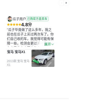
瓜子用户
已购官方直卖车
4.8
分
“瓜子毕竟做了这么多年，我之
前也在瓜子上买过两次车了。你
们自己收的车，我觉得可能有保
障一些，检测会更过关一些。平
展开
台自己收上来再卖的车，应该更
宝马 宝马X1
可靠。我买的是宝马X1，主要看
中它的价格和公里数比较合适。
另外，瓜子承诺无火烧、无事
2013款 宝马 宝马
X1
故、无泡水、无调表，在平台自
营上面买应该更有保障。二手车
肯定需要一个售后保障，这样更
安全、更放心，不像新车车况那
么好，剐蹭风险还是挺大的。售
后保障在我买车决策中的比重能
占到百分之七八十。个人车源的
话，需要我自己联系卖家，我试
着联系过但没人回我；而自营车
我点了议价，就有销售加我微信