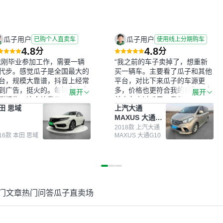
瓜子用户
瓜子用户
已购个人直卖车
使用线上分期购车
4.8
4.8
分
分
我刚毕业参加工作，需要一辆
“我之前的车子卖掉了，想重新
代步。感觉瓜子是全国最大的
买一辆车。主要看了瓜子和其他
台，规模大靠谱，抖音上经常
平台，对比下来瓜子的车源更
到广告，挺火的。每辆车都有
多，价格也更符合我的预期。之
展开
展开
测报告，这个让我很放心。去
前卖车来过瓜子，虽然价格没谈
田 思域
上汽大通
面买车全凭卖家一张嘴，不敢
成，但APP一直留着。瓜子毕竟
MAXUS 大通
。我买了本田思域，白色，过
是大平台，整体印象还好。我最
G10
次数少，公里数符合，虽然价
终买了一台上汽大通，18年的
2018款 上汽大通
016款 本田 思域
MAXUS 大通G10
比我心理预期略高一点，但瓜
车，公里数9万多，符合我的要
这么大的平台，车价贵点也正
求，颜色也是我喜欢的浅色。瓜
，毕竟有保障。其他平台上很
子能做线上分期，这一点很便
车没有第三方检测报告，不敢
捷，其他平台的分期需要到当地
。瓜子有检测有售后，多花点
办理，线上办不了，这是瓜子最
买个放心。从个人手里买车，
核心的额外价值。虽然我砍过一
门文章
热门问答
瓜子直卖场
格比车商那便宜，车况也有检
次价没成功，但不会影响对瓜子
报告，很透明。”
的信任。能接受瓜子比线下贵
1000-2000元，因为瓜子有质
保，车子出小毛病维修更有保