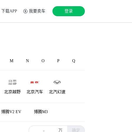
下载APP
我要卖车
登录
M
N
O
P
Q
北京越野
北京汽车
北汽幻速
铂驰
博速
北汽雷驰
博腾V2 EV
博腾M3
万
确定
-