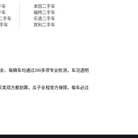
帮我谈价。自营车我讲过价，最
手车
本田二手车
后是通过花一块钱买优惠券的方
手车
福特二手车
式，便宜了800块钱成交。”
T二手车
乐道二手车
手车
宾利二手车
全，每辆车均通过200多项专业检测，车况透明
买卖双方都划算。瓜子全程官方保障，每车必过