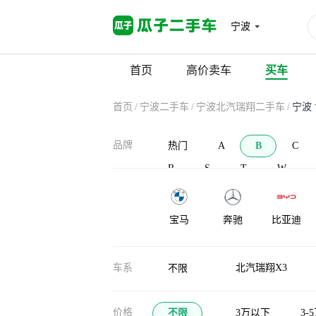
宁波
首页
高价卖车
买车
首页
/
宁波二手车
/
宁波北汽瑞翔二手车
/
宁波
品牌
热门
A
B
C
R
S
T
W
宝马
奔驰
比亚迪
宝沃
北汽新能源
BAW北汽制
车系
北汽瑞翔X3
不限
造
布加迪
北汽道达
比克汽车
价格
不限
3万以下
3-