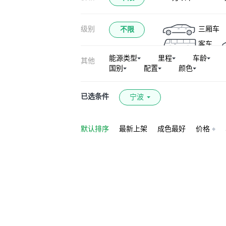
级别
三厢车
不限
客车
能源类型
里程
车龄
其他
国别
配置
颜色
已选条件
宁波
默认排序
最新上架
成色最好
价格