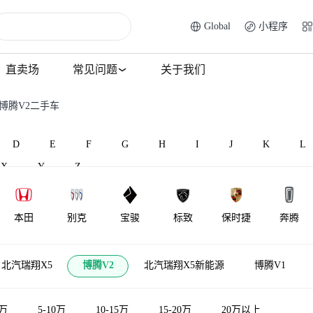
Global
小程序
直卖场
常见问题
关于我们
 博腾V2二手车
D
E
F
G
H
I
J
K
L
X
Y
Z
本田
别克
宝骏
标致
保时捷
奔腾
北汽威旺
北汽昌河
比速汽车
北汽瑞翔
百智新能源
宾利
北汽瑞翔X5
博腾V2
北汽瑞翔X5新能源
博腾V1
5万
5-10万
10-15万
15-20万
20万以上