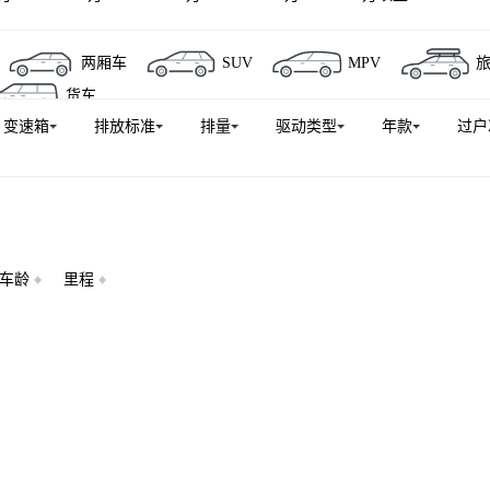
两厢车
SUV
MPV
货车
变速箱
排放标准
排量
驱动类型
年款
过户
车龄
里程