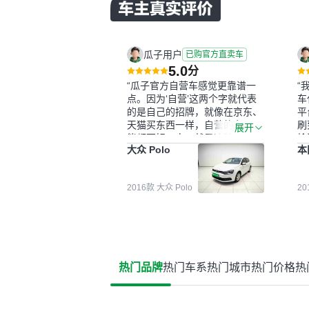
瓜子用户
已购官方直卖车
5.0
分
“瓜子官方自营车感觉更靠谱一
“
点。因为‘自营’这两个字就代表
车
的是自己的招牌，就像在京东、
平
天猫买东西一样，自营的东西可
刷
展开
能都要好一点。就是这种刻板印
检
大众 Polo
本
象吧。一开始买二手车的时候，
外
我确实有担心过事故车、泡水车
买
这些问题。瓜子的检测报告其实
户
2016款 大众 Polo
2
并不能完全打消顾虑，因为我也
格
听说过一些报告造假或者没检测
子
出来的情况。我拿到你们的信息
常
之后，自己又在线上去做了一些
多
报告查询（用了其他平台），同
买
时也找了朋友帮忙线下看车。结
钱
热门品牌
热门车系
热门城市
热门价格
热
果跟你们的报告是符合的，所以
价
这次车况没问题。购车流程挺快
测
的，我第一天看车，第二天你们
就约我到店，我第三天去提的