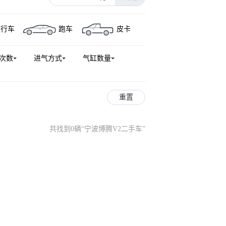
旅行车
跑车
皮卡
次数
进气方式
气缸数量
重置
共找到0辆
“
宁波博腾V2二手车
”