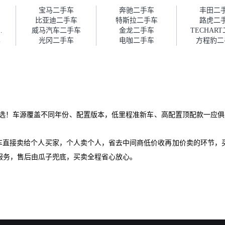
障。”
宝马二手车
奔驰二手车
丰田二
比亚迪二手车
特斯拉二手车
路虎二
欧二手车
威马汽车二手车
金龙二手车
TECHAR
车
光冈二手车
电咖二手车
方程豹二
选！车源覆盖不同年份、配置版本，低里程准新车、高配置顶配款一应俱
爱车直接卖给个人买家，个人卖个人，省去中间商低价收再加价卖的环节，
服务，售后由瓜子兜底，买卖全程省心放心。