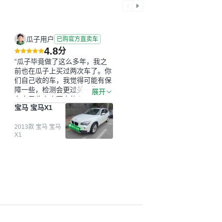
瓜子用户
已购官方直卖车
4.8
分
“瓜子毕竟做了这么多年，我之
前也在瓜子上买过两次车了。你
们自己收的车，我觉得可能有保
障一些，检测会更过关一些。平
展开
台自己收上来再卖的车，应该更
宝马 宝马X1
可靠。我买的是宝马X1，主要看
中它的价格和公里数比较合适。
另外，瓜子承诺无火烧、无事
2013款 宝马 宝马
X1
故、无泡水、无调表，在平台自
营上面买应该更有保障。二手车
肯定需要一个售后保障，这样更
安全、更放心，不像新车车况那
么好，剐蹭风险还是挺大的。售
后保障在我买车决策中的比重能
占到百分之七八十。个人车源的
话，需要我自己联系卖家，我试
着联系过但没人回我；而自营车
我点了议价，就有销售加我微信