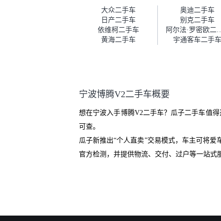
车。去之前我提前跟交接人员说
大众二手车
奥迪二手车
好，到了之后要当着我的面再做
日产二手车
别克二手车
一次复检，你们也安排了师傅，
依维柯二手车
阿尔法·罗密
服务可以，速度很快。体验下来
黄海二手车
宇通客车二手
自营车的感觉是要比个人车好一
点。个人车主观性比较强，价格
超出卖家的心理预期后，他可能
直接就下架不卖了。而自营车你
们有最大的让步权利，还会再跟
宁波博腾V2二手车概要
我协商，主动权在平台手里。”
想在宁波入手博腾V2二手车？瓜子二手车值得
可查。
瓜子新推出“个人直卖”交易模式，车主可将
官方检测，并提供物流、交付、过户等一站式