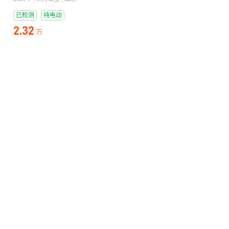
已检测
纯电动
2.32
万