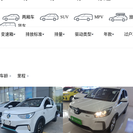
两厢车
SUV
MPV
货车
变速箱
排放标准
排量
驱动类型
年款
过户
车龄
里程