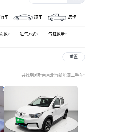
旅行车
跑车
皮卡
次数
进气方式
气缸数量
重置
共找到9辆
“
南京北汽新能源二手车
”