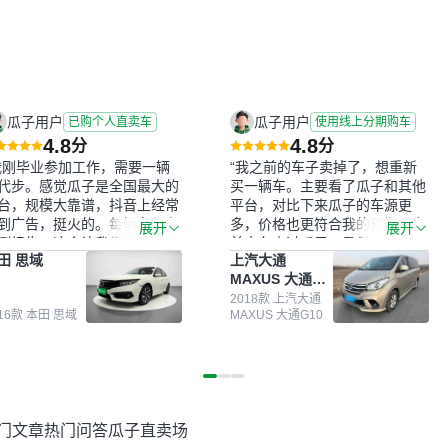
瓜子用户
瓜子用户
已购个人直卖车
使用线上分期购车
4.8
4.8
分
分
我刚毕业参加工作，需要一辆
“我之前的车子卖掉了，想重新
代步。感觉瓜子是全国最大的
买一辆车。主要看了瓜子和其他
台，规模大靠谱，抖音上经常
平台，对比下来瓜子的车源更
到广告，挺火的。每辆车都有
多，价格也更符合我的预期。之
展开
展开
测报告，这个让我很放心。去
前卖车来过瓜子，虽然价格没谈
田 思域
上汽大通
面买车全凭卖家一张嘴，不敢
成，但APP一直留着。瓜子毕竟
MAXUS 大通
。我买了本田思域，白色，过
是大平台，整体印象还好。我最
G10
次数少，公里数符合，虽然价
终买了一台上汽大通，18年的
2018款 上汽大通
016款 本田 思域
MAXUS 大通G10
比我心理预期略高一点，但瓜
车，公里数9万多，符合我的要
这么大的平台，车价贵点也正
求，颜色也是我喜欢的浅色。瓜
，毕竟有保障。其他平台上很
子能做线上分期，这一点很便
车没有第三方检测报告，不敢
捷，其他平台的分期需要到当地
。瓜子有检测有售后，多花点
办理，线上办不了，这是瓜子最
买个放心。从个人手里买车，
核心的额外价值。虽然我砍过一
门文章
热门问答
瓜子直卖场
格比车商那便宜，车况也有检
次价没成功，但不会影响对瓜子