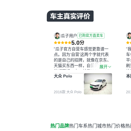
瓜子用户
已购官方直卖车
5.0
分
“瓜子官方自营车感觉更靠谱一
“
点。因为‘自营’这两个字就代表
车
的是自己的招牌，就像在京东、
平
天猫买东西一样，自营的东西可
刷
展开
能都要好一点。就是这种刻板印
检
大众 Polo
本
象吧。一开始买二手车的时候，
外
我确实有担心过事故车、泡水车
买
这些问题。瓜子的检测报告其实
户
2016款 大众 Polo
2
并不能完全打消顾虑，因为我也
格
听说过一些报告造假或者没检测
子
出来的情况。我拿到你们的信息
常
之后，自己又在线上去做了一些
多
报告查询（用了其他平台），同
买
时也找了朋友帮忙线下看车。结
钱
热门品牌
热门车系
热门城市
热门价格
热
果跟你们的报告是符合的，所以
价