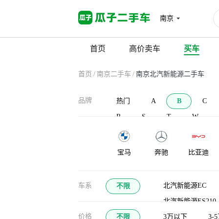
南京
首页
高价卖车
买车
首页
/
南京二手车
/
南京北汽新能源二手车
品牌
热门
A
B
C
R
S
T
W
宝马
奔驰
比亚迪
宝沃
北汽新能源
北汽威旺
车系
北汽新能源EC
不限
北汽新能源ES210
布加迪
北汽道达
比克汽车
价格
不限
3万以下
3-