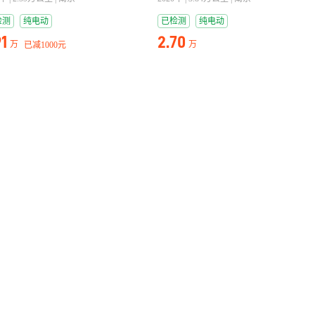
检测
纯电动
已检测
纯电动
91
2.70
万
万
已减
1000元