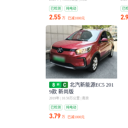
已检测
纯电动
已
2.55
2.
万
已减
1000元
北汽新能源EC5 201
9款 新尚版
2019年
|
10.59万公里
|
南京
已检测
纯电动
3.79
万
已减
1000元