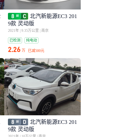
2
北汽新能源EC3 201
9款 灵动版
2021年
|
9.35万公里
|
南京
已检测
纯电动
2.26
万
已减
500元
1
北汽新能源EC3 201
9款 灵动版
2021年
|
10万公里
|
南京