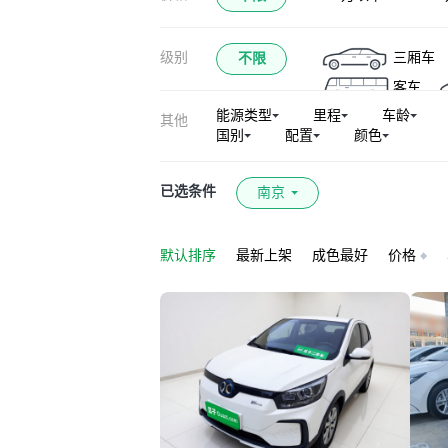
级别
三厢车
不限
客车
能源类型
里程
车龄
其他
国别
配置
颜色
已选条件
南京
默认排序
最新上架
成色最好
价格