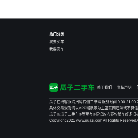
热门分类
我要买车
我要卖车
关于我们
隐私声明
瓜子在线客服请扫码右侧二维码 服务时间 9:00-21:00
具体交易规则请以APP端展示为主
互联网违法或不良信息举报
瓜子®/瓜子二手车®等带有®标记的内容均是车好多
Copyright 2021 www.guazi.com All Rights Reserved