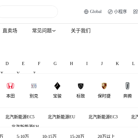
Global
小程序
直卖场
常见问题
关于我们
D
E
F
G
H
I
J
K
L
X
Y
Z
本田
别克
宝骏
标致
保时捷
奔腾
BAW北汽制
北汽昌河
比速汽车
北汽瑞翔
宾利
百智新能
北汽新能源EC5
北汽新能源EU
北汽新能源EC3
北
造
北汽新能源EH
5万
5-10万
10-15万
15-20万
20万以上