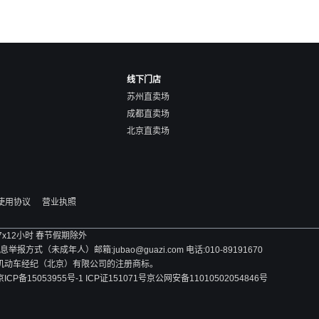
线下门店
苏州直卖场
成都直卖场
北京直卖场
使用协议
营业执照
 7x12小时 春节假期除外
方式（未成年人）邮箱:jubao@guazi.com 电话:010-89191670
旧机动车经纪（北京）有限公司的注册商标。
京ICP备15053955号-1 ICP证151071号
京公网安备11010502054846号