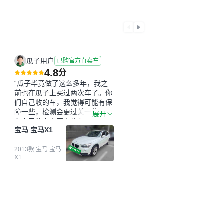
瓜子用户
已购官方直卖车
4.8
分
“瓜子毕竟做了这么多年，我之
前也在瓜子上买过两次车了。你
们自己收的车，我觉得可能有保
障一些，检测会更过关一些。平
展开
台自己收上来再卖的车，应该更
宝马 宝马X1
可靠。我买的是宝马X1，主要看
中它的价格和公里数比较合适。
另外，瓜子承诺无火烧、无事
2013款 宝马 宝马
X1
故、无泡水、无调表，在平台自
营上面买应该更有保障。二手车
肯定需要一个售后保障，这样更
安全、更放心，不像新车车况那
么好，剐蹭风险还是挺大的。售
后保障在我买车决策中的比重能
占到百分之七八十。个人车源的