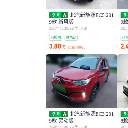
北汽新能源EC5 201
9款 新风版
9
2021年
|
2.29万公里
|
苏州
202
已检测
纯电动
已
3.80
2.
万
已减
4900元
北汽新能源EC3 201
9款 灵动版
8
2020年
|
4.88万公里
|
天津
202