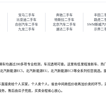
报告，很透明。”
的信任。能接受瓜子比线下贵
1000-2000元，因为瓜子有质
保，车子出小毛病维修更有保
障。”
宝马二手车
奔驰二手车
丰田二
比亚迪二手车
特斯拉二手车
路虎二
车
合创汽车二手车
北京汽车二手车
九龙二手车
速达二手车
示界二
辆车均通过200多项专业检测，车况透明可查。这里有低里程准新车、热
北汽新能源EC5，北汽新能源EU，北汽新能源EC3等全系列任您挑选
爱车直接卖给个人买家，个人卖个人，省去中间商低价收再加价卖的环节，
服务，售后由瓜子兜底，买卖全程省心放心。