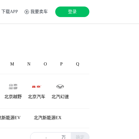
下载APP
我要卖车
登录
M
N
O
P
Q
北京越野
北京汽车
北汽幻速
源
铂驰
博速
北汽雷驰
汽新能源EV
北汽新能源EX
万
确定
-