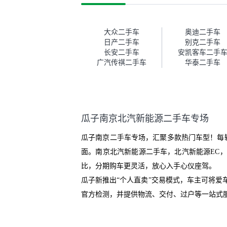
这次车况没问题。购车流程挺快
测
的，我第一天看车，第二天你们
就约我到店，我第三天去提的
车。去之前我提前跟交接人员说
大众二手车
奥迪二手车
好，到了之后要当着我的面再做
日产二手车
别克二手车
一次复检，你们也安排了师傅，
长安二手车
安凯客车二手
服务可以，速度很快。体验下来
广汽传祺二手车
华泰二手车
自营车的感觉是要比个人车好一
点。个人车主观性比较强，价格
超出卖家的心理预期后，他可能
直接就下架不卖了。而自营车你
们有最大的让步权利，还会再跟
瓜子南京北汽新能源二手车专场
我协商，主动权在平台手里。”
瓜子南京二手车专场，汇聚多款热门车型！每
面。南京北汽新能源二手车，北汽新能源EC，
比，分期购车更灵活，放心入手心仪座驾。
瓜子新推出“个人直卖”交易模式，车主可将
官方检测，并提供物流、交付、过户等一站式