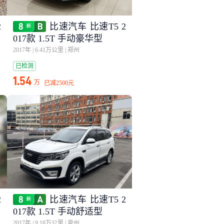
2
比速汽车 比速T5 2
017款 1.5T 手动豪华型
2017年
|
6.41万公里
|
郑州
已检测
1.54
万
已减
2500元
2
比速汽车 比速T5 2
017款 1.5T 手动舒适型
2017年
|
9.18万公里
|
泉州