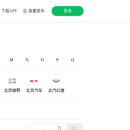
下载APP
我要卖车
登录
M
N
O
P
Q
北京越野
北京汽车
北汽幻速
铂驰
博速
北汽雷驰
万
确定
-