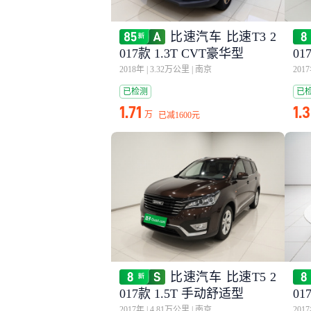
比速汽车 比速T3 2
017款 1.3T CVT豪华型
01
2018年
|
3.32万公里
|
南京
201
已检测
已
1.71
1.
万
已减
1600元
比速汽车 比速T5 2
017款 1.5T 手动舒适型
01
2017年
|
4.81万公里
|
南京
201