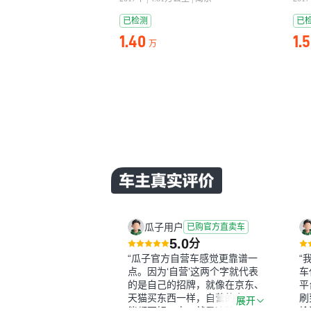
已检测
已
1.40
1.
万
瓜子用户
已购官方直卖车
5.0
分
“瓜子官方自营车感觉更靠谱一
“
点。因为‘自营’这两个字就代表
车
的是自己的招牌，就像在京东、
平
天猫买东西一样，自营的东西可
刷
展开