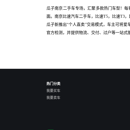
瓜子南京二手车专场，汇聚多款热门车型！每
面。南京比速汽车二手车，比速T5，比速T3
瓜子新推出“个人直卖”交易模式，车主可将
官方检测，并提供物流、交付、过户等一站式
热门分类
我要买车
我要卖车