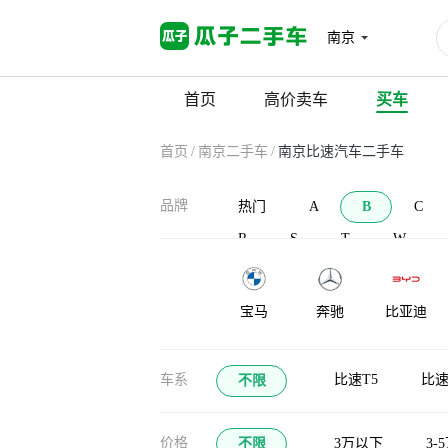
南京
首页
高价卖车
买车
首页
/
南京二手车
/
南京比速汽车二手车
品牌
热门
A
B
C
R
S
T
W
宝马
奔驰
比亚迪
宝沃
北汽新能源
BAW北汽制
车系
比速T5
比速
不限
造
布加迪
北汽道达
比克汽车
价格
不限
3万以下
3-