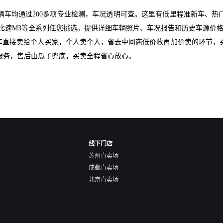
辆车均通过200多项专业检测，车况透明可查。这里有低里程准新车、热
，比速M3等全系列任您挑选。提供详细车辆照片、车况报告和历史车源价
爱车直接卖给个人买家，个人卖个人，省去中间商低价收再加价卖的环节，
服务，售后由瓜子兜底，买卖全程省心放心。
线下门店
苏州直卖场
成都直卖场
北京直卖场