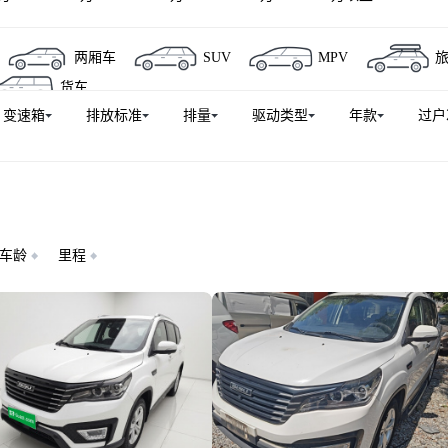
两厢车
SUV
MPV
货车
变速箱
排放标准
排量
驱动类型
年款
过户
车龄
里程