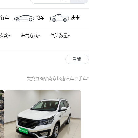
旅行车
跑车
皮卡
次数
进气方式
气缸数量
重置
共找到8辆
“
南京比速汽车二手车
”