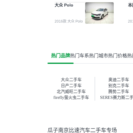
能都要好一点。就是这种刻板印
检
大众 Polo
本
象吧。一开始买二手车的时候，
外
我确实有担心过事故车、泡水车
买
这些问题。瓜子的检测报告其实
户
2016款 大众 Polo
2
并不能完全打消顾虑，因为我也
格
听说过一些报告造假或者没检测
子
出来的情况。我拿到你们的信息
常
之后，自己又在线上去做了一些
多
报告查询（用了其他平台），同
买
时也找了朋友帮忙线下看车。结
钱
热门品牌
热门车系
热门城市
热门价格
热
果跟你们的报告是符合的，所以
价
这次车况没问题。购车流程挺快
测
的，我第一天看车，第二天你们
就约我到店，我第三天去提的
车。去之前我提前跟交接人员说
大众二手车
奥迪二手车
好，到了之后要当着我的面再做
日产二手车
别克二手车
一次复检，你们也安排了师傅，
北汽威旺二手车
腾势二手车
服务可以，速度很快。体验下来
firefly萤火虫二手车
SERES赛力斯二
自营车的感觉是要比个人车好一
点。个人车主观性比较强，价格
超出卖家的心理预期后，他可能
直接就下架不卖了。而自营车你
们有最大的让步权利，还会再跟
瓜子南京比速汽车二手车专场
我协商，主动权在平台手里。”