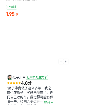
已检测
1.95
万
瓜子用户
已购官方直卖车
4.8
分
“瓜子毕竟做了这么多年，我之
前也在瓜子上买过两次车了。你
们自己收的车，我觉得可能有保
障一些，检测会更过关一些。平
展开