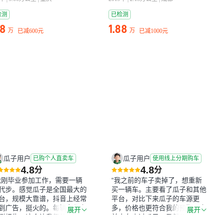
检测
已检测
58
1.88
万
万
已减
600元
已减
1000元
瓜子用户
瓜子用户
已购个人直卖车
使用线上分期购车
4.8
4.8
分
分
我刚毕业参加工作，需要一辆
“我之前的车子卖掉了，想重新
代步。感觉瓜子是全国最大的
买一辆车。主要看了瓜子和其他
台，规模大靠谱，抖音上经常
平台，对比下来瓜子的车源更
到广告，挺火的。每辆车都有
多，价格也更符合我的预期。之
展开
展开