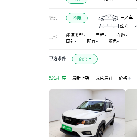
级别
三厢车
不限
客车
能源类型
里程
车龄
其他
国别
配置
颜色
已选条件
南京
默认排序
最新上架
成色最好
价格