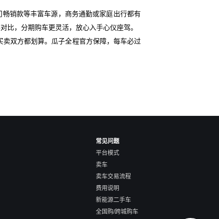
门畅销款等丰富车源，商务通勤或家庭出行都有
格对比，分期购车更灵活，放心入手心仪座驾。
买卖双方都划算。瓜子全程官方保障，每车必过
常见问题
平台模式
卖车
卖车交易流程
费用说明
新能源二手车
全国购/跨城购车