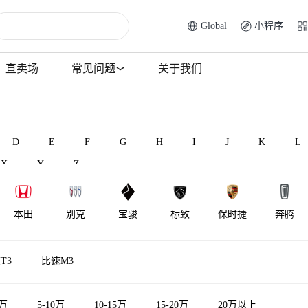
Global
小程序
直卖场
常见问题
关于我们
D
E
F
G
H
I
J
K
L
X
Y
Z
本田
别克
宝骏
标致
保时捷
奔腾
北汽威旺
北汽昌河
比速汽车
北汽瑞翔
百智新能源
宾利
T3
比速M3
5万
5-10万
10-15万
15-20万
20万以上