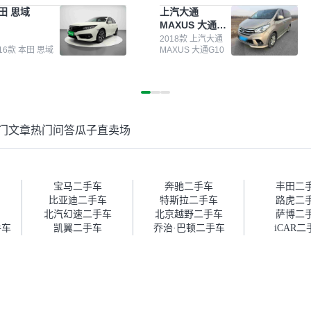
测报告，这个让我很放心。去
前卖车来过瓜子，虽然价格没谈
田 思域
上汽大通
面买车全凭卖家一张嘴，不敢
成，但APP一直留着。瓜子毕竟
MAXUS 大通
。我买了本田思域，白色，过
是大平台，整体印象还好。我最
G10
次数少，公里数符合，虽然价
终买了一台上汽大通，18年的
2018款 上汽大通
016款 本田 思域
MAXUS 大通G10
比我心理预期略高一点，但瓜
车，公里数9万多，符合我的要
这么大的平台，车价贵点也正
求，颜色也是我喜欢的浅色。瓜
，毕竟有保障。其他平台上很
子能做线上分期，这一点很便
车没有第三方检测报告，不敢
捷，其他平台的分期需要到当地
。瓜子有检测有售后，多花点
办理，线上办不了，这是瓜子最
买个放心。从个人手里买车，
核心的额外价值。虽然我砍过一
门文章
热门问答
瓜子直卖场
格比车商那便宜，车况也有检
次价没成功，但不会影响对瓜子
报告，很透明。”
的信任。能接受瓜子比线下贵
1000-2000元，因为瓜子有质
保，车子出小毛病维修更有保
障。”
宝马二手车
奔驰二手车
丰田二
比亚迪二手车
特斯拉二手车
路虎二
北汽幻速二手车
北京越野二手车
萨博二
手车
凯翼二手车
乔治·巴顿二手车
iCAR二