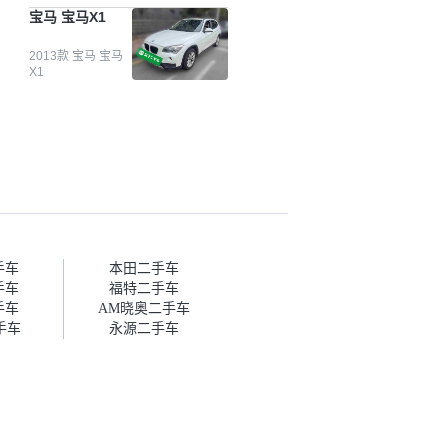
台自己收上来再卖的车，应该更
宝马 宝马X1
可靠。我买的是宝马X1，主要看
中它的价格和公里数比较合适。
另外，瓜子承诺无火烧、无事
2013款 宝马 宝马
X1
故、无泡水、无调表，在平台自
营上面买应该更有保障。二手车
肯定需要一个售后保障，这样更
安全、更放心，不像新车车况那
么好，剐蹭风险还是挺大的。售
后保障在我买车决策中的比重能
占到百分之七八十。个人车源的
话，需要我自己联系卖家，我试
着联系过但没人回我；而自营车
我点了议价，就有销售加我微信
帮我谈价。自营车我讲过价，最
手车
本田二手车
后是通过花一块钱买优惠券的方
手车
福特二手车
式，便宜了800块钱成交。”
手车
AM晓奥二手车
手车
永源二手车